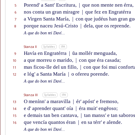
Porend' a Sant' Escritura,
|
que non mente nen érra,
5
nos conta un gran miragre
|
que fez en Engratérra
6
a Virgen Santa María,
|
con que judéus han gran gu
7
porque naceu Jesú-Cristo
|
dela, que os reprende.
8
A que do bon rei Daví...
Stanza II
Syllables
IPA
Havía en Engratérra
|
ũa mollér menguada,
9
a que morreu o marido,
|
con que éra casada;
10
mas ficou-lle del un fillo,
|
con que foi mui confort
11
e lóg' a Santa María
|
o ofereu porende.
12
A que do bon rei Daví...
Stanza III
Syllables
IPA
O menínn' a maravilla
|
ér' apóst' e fremoso,
13
e d' aprender quant' oía
|
éra muit' engẽoso;
14
e demais tan ben cantava,
|
tan manss' e tan saboros
15
que vencía quantos éran
|
en sa térr' e alende.
16
A que do bon rei Daví...