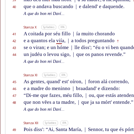
que o andava buscando
|
e dalend' e daquende.
40
A que do bon rei Daví...
Stanza X
Syllables
IPA
A coitada por séu fillo
|
ía muito chorando
41
e a quantos ela
vií
a,
|
a todos preguntando
42
†
se o viran; e un hóme
|
lle diss'; “éu o vi ben quand
43
un judéu o levou sigo,
|
que os panos revende.”
44
A que do bon rei Daví...
Stanza XI
Syllables
IPA
As gentes, quand' est' oíron,
|
foron alá correndo,
45
e a madre do meninno
|
braadand' e dizendo:
46
“Di-me que fazes, méu fillo,
|
ou, que estás atenden
47
que non vẽes a ta madre,
|
que ja sa mórt' entende.”
48
A que do bon rei Daví...
Stanza XII
Syllables
IPA
Pois diss': “Ai, Santa María,
|
Sennor, tu que és pór
49