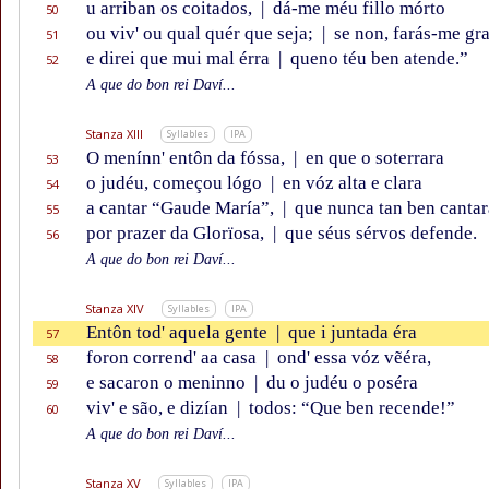
u arriban os coitados,
|
dá-me méu fillo mórto
50
ou viv' ou qual quér que seja;
|
se non, farás-me gra
51
e direi que mui mal érra
|
queno téu ben atende.”
52
A que do bon rei Daví...
Stanza XIII
Syllables
IPA
O menínn' entôn da fóssa,
|
en que o soterrara
53
o judéu, começou lógo
|
en vóz alta e clara
54
a cantar “Gaude María”,
|
que nunca tan ben cantar
55
por prazer da Glorïosa,
|
que séus sérvos defende.
56
A que do bon rei Daví...
Stanza XIV
Syllables
IPA
Entôn tod' aquela gente
|
que i juntada éra
57
foron corrend' aa casa
|
ond' essa vóz vẽéra,
58
e sacaron o meninno
|
du o judéu o poséra
59
viv' e são, e dizían
|
todos: “Que ben recende!”
60
A que do bon rei Daví...
Stanza XV
Syllables
IPA