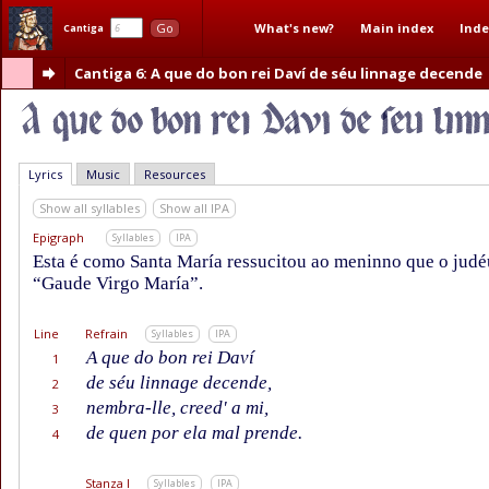
What's new?
Main index
Inde
Go
Cantiga
Cantiga 6
: A que do bon rei Daví de séu linnage decende
Lyrics
Music
Resources
Show all syllables
Show all IPA
Epigraph
Syllables
IPA
Esta é como Santa María ressucitou ao meninno que o jud
“Gaude Virgo María”.
Line
Refrain
Syllables
IPA
A que do bon rei Daví
1
de séu linnage decende,
2
nembra-lle, creed' a mi,
3
de quen por ela mal prende.
4
Stanza I
Syllables
IPA