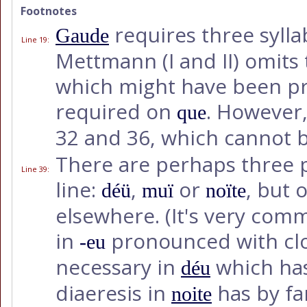
Footnotes
requires three syllab
Gaude
Line 19
:
Mettmann (I and II) omits 
which might have been pr
required on
. However,
que
32 and 36, which cannot b
There are perhaps three po
Line 39
:
line:
,
or
, but 
déü
muï
noïte
elsewhere. (It's very com
in
pronounced with cl
-eu
necessary in
which ha
déu
diaeresis in
has by far
noite