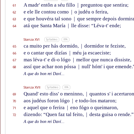
A madr' entôn a séu fillo
|
preguntou que sentira;
61
e ele lle contou como
|
o judéu o ferira,
62
e que houvéra tal sono
|
que sempre depois dormira
63
atá que Santa María
|
lle disse: “Léva-t' ende;
64
Stanza XVI
Syllables
IPA
ca muito per hás dormido,
|
dormidor te feziste,
65
e o cantar que dizías
|
méu ja escaeciste;
66
mas léva-t' e di-o lógo
|
mellor que nunca dissiste,
67
assí que achar non póssa
|
null' hóm' i que emende.
68
A que do bon rei Daví...
Stanza XVII
Syllables
IPA
Quand' esto diss' o meninno,
|
quantos s' i acertaro
69
aos judéus foron lógo
|
e todo-los mataron;
70
e aquel que o ferira
|
eno fógo o queimaron,
71
dizendo: “Quen faz tal feito,
|
desta guisa o rende.”
72
A que do bon rei Daví...