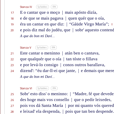
Stanza IV
Syllables
IPA
E o cantar que o moço
|
mais apósto dizía,
17
e de que se mais pagava
|
quen quér que o oía,
18
éra un cantar en
que
diz:
|
“Gáüde Virgo María”;
19
†
e pois diz mal do judéu, que
|
sobr' aquesto contend
20
A que do bon rei Daví...
Stanza V
Syllables
IPA
Este cantar o meninno
|
atán ben o cantava,
21
que qualquér que o oía
|
tan tóste o fillava
22
e por levá-lo consigo
|
conos outros barallava,
23
dizend': “éu dar-ll-ei que jante,
|
e demais que mere
24
A que do bon rei Daví...
Stanza VI
Syllables
IPA
Sobr' esto diss' o meninno:
|
“Madre, fé que devede
25
des hoge mais vos consello
|
que o pedir leixedes,
26
pois vos dá Santa María
|
por mi quanto vós quered
27
e leixad' ela despenda,
|
pois que tan ben despende
28