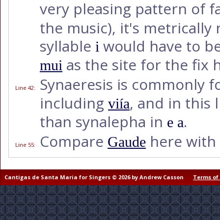
very pleasing pattern of f
the music), it's metrically 
syllable
would have to be 
i
as the site for the fix 
mui
Synaeresis is commonly f
Line 42
:
including
, and in this
viía
than synalepha in
.
e a
Compare
here with 
Gaude
Line 55
:
Cantigas de Santa Maria for Singers © 2026 by Andrew Casson
Terms of