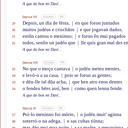
A que do bon rei Daví...
Stanza VII
Syllables
IPA
Depois, un día de fésta,
|
en que foron juntados
29
muitos judéus e crischãos
|
e que jogavan dados,
30
entôn cantou o meninno;
|
e foron ên mui pagados
31
todos, senôn un judéu que
|
lle quis gran mal des e
32
A que do bon rei Daví...
Stanza VIII
Syllables
IPA
No que o moço cantava
|
o judéu meteu mentes,
33
e levó-o a sa casa,
|
pois se foron as gentes;
34
e déu-lle tal dũa acha,
|
que ben atro enos dentes
35
o fendeu bẽes assí, ben
|
como quen lenna fende.
36
A que do bon rei Daví...
Stanza IX
Syllables
IPA
Poi-lo meninno foi mórto,
|
o judéu muit' aginna
37
soterró-o na adega,
|
u sas cubas tiínna;
38
mas déu mu
ï
maa noite
|
a sa madre, a mesquinna,
39