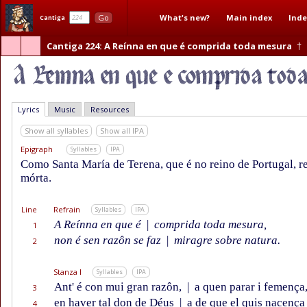
What's new?
Main index
Inde
Go
Cantiga
Cantiga 224
: A Reínna en que é comprida toda mesura
†
Lyrics
Music
Resources
Show all syllables
Show all IPA
Epigraph
Syllables
IPA
Como Santa María de Terena, que é no reino de Portugal, 
mórta.
Line
Refrain
Syllables
IPA
A Reínna en que é
|
comprida toda mesura,
1
non é sen razôn se faz
|
miragre sobre natura.
2
Stanza I
Syllables
IPA
Ant' é con mui gran razôn,
|
a quen parar i femença
3
en haver tal don de Déus
|
a de que el quis nacença
4