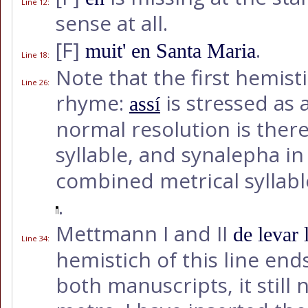
Line 12
:
sense at all.
[F]
.
muit' en Santa Maria
Line 18
:
Note that the first hemis
Line 26
:
rhyme:
is stressed as 
assí
normal resolution is ther
syllable, and synalepha i
combined metrical syllab
.
Mettmann I and II
de levar
Line 34
:
hemistich of this line end
both manuscripts, it still 