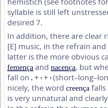
hemistich (see footnotes for 
syllable is still left unstress
desired 7.
In addition, there are clear
[E]
music, in the refrain and i
latter is the more obvious c
and
, but wh
femença
nacença
fall on
+
+
(short–long–lon
nicely, the word
falls
creença
is very unnatural and clearly