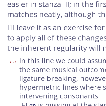
easier in stanza III; in the fi
matches neatly, although ther
I'll leave it as an exercise 
to apply all of these change
the inherent regularity will 
In this line we could ass
Line 6
:
the same musical outcome
ligature breaking, howeve
hypermetric lines where s
intervening consonants.
[F]
is missing at the sta
en