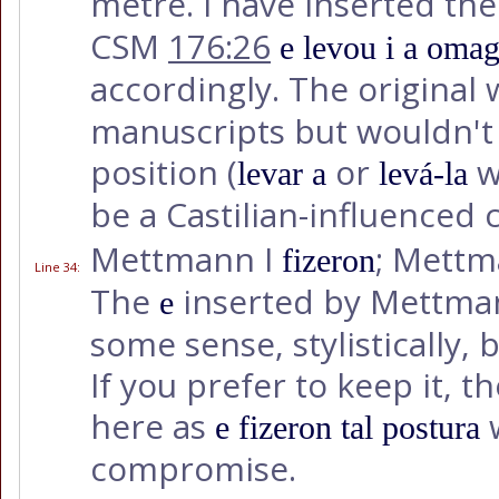
metre. I have inserted th
CSM
176:26
e levou i a oma
accordingly. The original
manuscripts but wouldn't 
position (
or
w
levar a
levá-la
be a Castilian-influenced 
Mettmann I
; Mettm
fizeron
Line 34
:
The
inserted by Mettman
e
some sense, stylistically, b
If you prefer to keep it, 
here as
w
e fizeron tal postura
compromise.