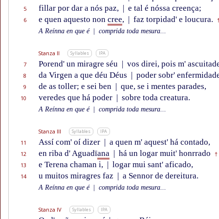
fillar por dar a nós paz,
|
e tal é nóssa creença;
5
e quen aquesto non
cree
,
|
faz torpidad' e loucura.
6
A Reínna en que é
|
comprida toda mesura...
Stanza II
Syllables
IPA
Porend' un miragre séu
|
vos direi, pois m' ascuitad
7
da Virgen a que déu Déus
|
poder sobr' enfermidad
8
de as toller; e sei ben
|
que, se i mentes parades,
9
veredes que há poder
|
sobre toda creatura.
10
A Reínna en que é
|
comprida toda mesura...
Stanza III
Syllables
IPA
Assí com' oí dizer
|
a quen m' aquest' há contado,
11
en riba d' Aguadï
ana
|
há un logar muit' honrrado
12
†
e Terena chaman i,
|
logar mui sant' aficado,
13
u muitos miragres faz
|
a Sennor de dereitura.
14
A Reínna en que é
|
comprida toda mesura...
Stanza IV
Syllables
IPA