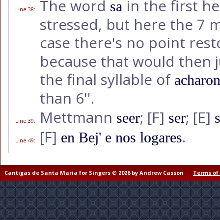
The word
in the first h
sa
Line 38
:
stressed, but here the 7 m
case there's no point res
because that would then j
the final syllable of
acharo
than 6''.
Mettmann
;
[F]
;
[E]
seer
ser
Line 39
:
[F]
.
en Bej' e nos logares
Line 49
:
Cantigas de Santa Maria for Singers © 2026 by Andrew Casson
Terms of