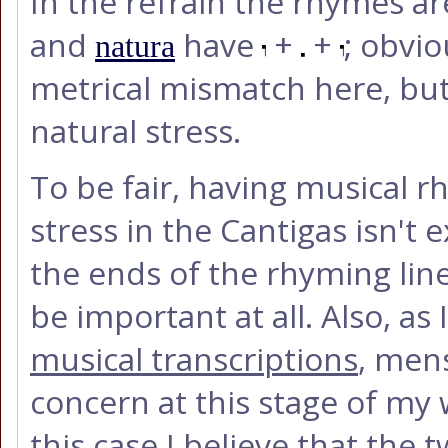
In the refrain the rhymes a
and
have
+
+
; obvio
natura
metrical mismatch here, but 
natural stress.
To be fair, having musical 
stress in the Cantigas isn
the ends of the rhyming line
be important at all. Also, as
musical transcriptions
, men
concern at this stage of my
this case I believe that the