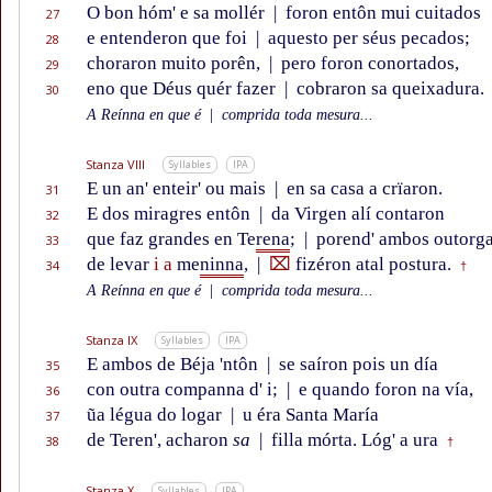
O bon hóm' e sa mollér
|
foron entôn mui cuitados
27
e entenderon que foi
|
aquesto per séus pecados;
28
choraron muito porên,
|
pero foron conortados,
29
eno que Déus quér fazer
|
cobraron sa queixadura.
30
A Reínna en que é
|
comprida toda mesura...
Stanza VIII
Syllables
IPA
E un an' enteir' ou mais
|
en sa casa a crïaron.
31
E dos miragres entôn
|
da Virgen alí contaron
32
que faz grandes en Te
rena
;
|
porend' ambos outorg
33
de levar
i a
me
ninna
,
|
⌧
fizéron atal postura.
34
†
A Reínna en que é
|
comprida toda mesura...
Stanza IX
Syllables
IPA
E ambos de Béja 'ntôn
|
se saíron pois un día
35
con outra companna d' i;
|
e quando foron na vía,
36
ũa légua do logar
|
u éra Santa María
37
de Teren', acharon
sa
|
filla mórta. Lóg' a ura
38
†
Stanza X
Syllables
IPA