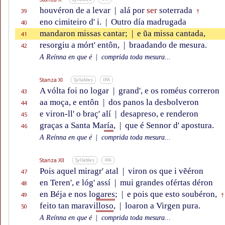
houvéron de a levar
|
alá por
ser
soterrada
39
†
eno cimiteiro d' i.
|
Outro día madrugada
40
mandaron missas cantar;
|
e ũa missa cantada,
41
resorgiu a mórt' entôn,
|
braadando de mesura.
42
A Reínna en que é
|
comprida toda mesura...
Stanza XI
Syllables
IPA
A vólta foi no logar
|
grand', e os roméus correron
43
aa moça, e entôn
|
dos panos la desbolveron
44
e viron-ll' o braç' alí
|
desapreso, e renderon
45
graças a Santa Ma
ría
,
|
que é Sennor d' apostura.
46
A Reínna en que é
|
comprida toda mesura...
Stanza XII
Syllables
IPA
Pois aquel miragr' atal
|
viron os que i vẽéron
47
en Teren', e lóg' assí
|
mui grandes ofértas déron
48
en Béja e nos lo
gares
;
|
e pois que esto soubéron,
49
†
feito tan maravi
lloso
,
|
loaron a Virgen pura.
50
A Reínna en que é
|
comprida toda mesura...