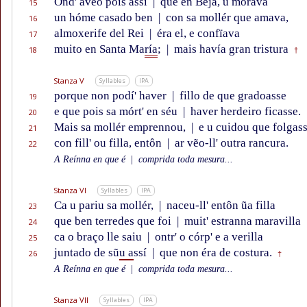
Ond' avẽo pois assí
|
que en Béja, u morava
15
un hóme casado ben
|
con sa mollér que amava,
16
almoxerife del Rei
|
éra el, e confïava
17
muito en Santa Ma
ría
;
|
mais havía gran tristura
18
†
Stanza V
Syllables
IPA
porque non podí' haver
|
fillo de que gradoasse
19
e que pois sa mórt' en séu
|
haver herdeiro ficasse.
20
Mais sa mollér emprennou,
|
e u cuidou que folgas
21
con fill' ou filla, entôn
|
ar vẽo-ll' outra rancura.
22
A Reínna en que é
|
comprida toda mesura...
Stanza VI
Syllables
IPA
Ca u pariu sa mollér,
|
naceu-ll' entôn ũa filla
23
que ben terredes que foi
|
muit' estranna maravilla
24
ca o braço lle saiu
|
ontr' o córp' e a verilla
25
juntado de sũ
u a
ssí
|
que non éra de costura.
26
†
A Reínna en que é
|
comprida toda mesura...
Stanza VII
Syllables
IPA