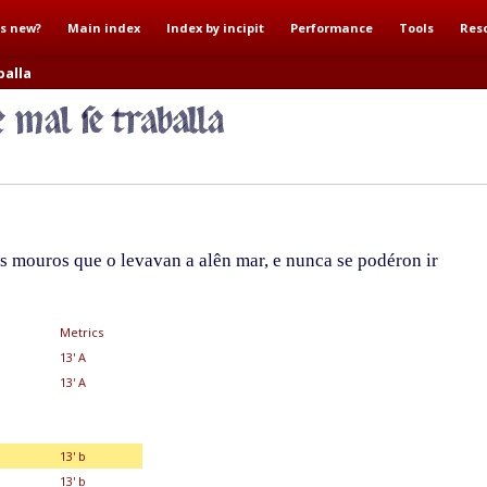
s new?
Main index
Index by incipit
Performance
Tools
Res
balla
s mouros que o levavan a alên mar, e nunca se podéron ir
Metrics
13' A
13' A
13' b
13' b