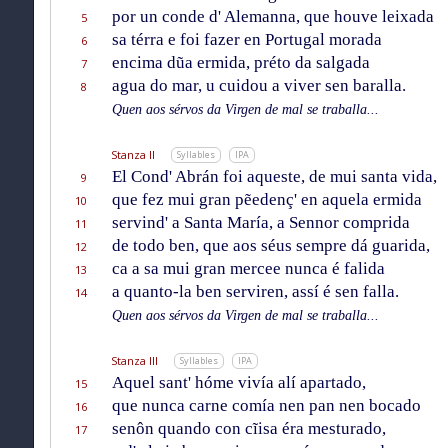
por un conde d' Alemanna, que houve leixada
5
sa térra e foi fazer en Portugal morada
6
encima dũa ermida, préto da salgada
7
agua do mar, u cuidou a viver sen baralla.
8
Quen aos sérvos da Virgen de mal se traballa...
Stanza II
Syllables
IPA
El Cond' Abrán foi aqueste, de mui santa vida,
9
que fez mui gran pẽedenç' en aquela ermida
10
servind' a Santa María, a Sennor comprida
11
de todo ben, que aos séus sempre dá guarida,
12
ca a sa mui gran mercee nunca é falida
13
a quanto-la ben serviren, assí é sen falla.
14
Quen aos sérvos da Virgen de mal se traballa...
Stanza III
Syllables
IPA
Aquel sant' hóme vivía alí apartado,
15
que nunca carne comía nen pan nen bocado
16
senôn quando con cĩisa éra mesturado,
17