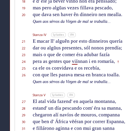
e d' ele ja bever vinno non éra penssado;
18
mas pero algũas vezes fillava pescado,
19
que dava sen haver ên dinneiro nen mealla.
20
Quen aos sérvos da Virgen de mal se traballa...
Stanza IV
Syllables
IPA
E macar ll' alguên por esto dinneiros quería
21
dar ou algũus presentes, sól nonos prendía;
22
mais o que de comer éra adubar fazía
23
pera as gentes que
vií
nnan i en romaría,
24
†
ca ele os convidava e os recebía,
25
con que lles parava mesa en branca toalla.
26
Quen aos sérvos da Virgen de mal se traballa...
Stanza V
Syllables
IPA
El atal vida fazend' en aquela montanna,
27
estand' un día pescando com' éra sa manna,
28
chegaron alí navíos de mouros, companna
29
que ben d' África vẽéran por correr Espanna,
30
e fillárono aginna e con mui gran sanna
31