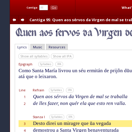
What'
Go
Cantiga
Cantiga 95
: Quen aos sérvos da Virgen de mal se tra
Lyrics
Music
Resources
Show all syllables
Show all IPA
Epigraph
Syllables
IPA
Como Santa María livrou un séu ermitán de prijôn dũu
atá que o leixaron.
Line
Refrain
Syllables
IPA
Quen aos sérvos da Virgen de mal se traballa
1
de lles fazer, non quér ela que esto ren valla.
2
Stanza I
Syllables
IPA
Desto direi un miragre que ũa vegada
3
demostrou a Santa Virgen benaventurada
4