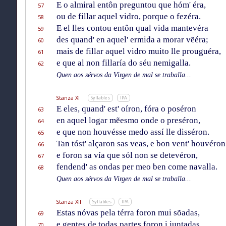
E o almiral entôn preguntou que hóm' éra,
57
ou de fillar aquel vidro, porque o fezéra.
58
E el lles contou entôn qual vida mantevéra
59
des quand' en aquel' ermida a morar vẽéra;
60
mais de fillar aquel vidro muito lle prouguéra,
61
e que al non fillaría do séu nemigalla.
62
Quen aos sérvos da Virgen de mal se traballa...
Stanza XI
Syllables
IPA
E eles, quand' est' oíron, fóra o poséron
63
en aquel logar mẽesmo onde o preséron,
64
e que non houvésse medo assí lle disséron.
65
Tan tóst' alçaron sas veas, e bon vent' houvéron
66
e foron sa vía que sól non se detevéron,
67
fendend' as ondas per meo ben come navalla.
68
Quen aos sérvos da Virgen de mal se traballa...
Stanza XII
Syllables
IPA
Estas nóvas pela térra foron mui sõadas,
69
e gentes de todas partes foron i juntadas,
70