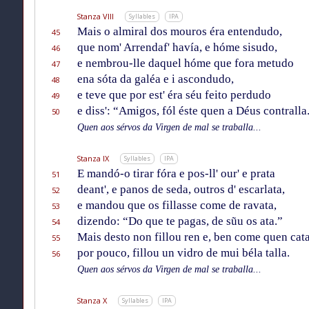
Stanza VIII
Syllables
IPA
Mais o almiral dos mouros éra entendudo,
45
que nom' Arrendaf' havía, e hóme sisudo,
46
e nembrou-lle daquel hóme que fora metudo
47
ena sóta da galéa e i ascondudo,
48
e teve que por est' éra séu feito perdudo
49
e diss': “Amigos, fól éste quen a Déus contralla
50
Quen aos sérvos da Virgen de mal se traballa...
Stanza IX
Syllables
IPA
E mandó-o tirar fóra e pos-ll' our' e prata
51
deant', e panos de seda, outros d' escarlata,
52
e mandou que os fillasse come de ravata,
53
dizendo: “Do que te pagas, de sũu os ata.”
54
Mais desto non fillou ren e, ben come quen cat
55
por pouco, fillou un vidro de mui béla talla.
56
Quen aos sérvos da Virgen de mal se traballa...
Stanza X
Syllables
IPA