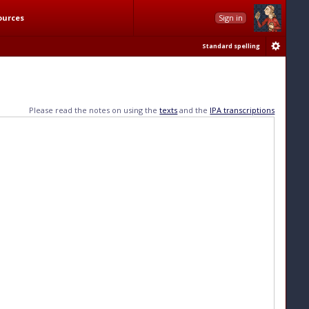
ources
Sign in
Standard spelling
Please read the notes on using the
texts
and the
IPA transcriptions