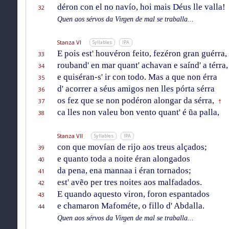
déron con el no navío, hoi mais Déus lle valla!
32
Quen aos sérvos da Virgen de mal se traballa...
Stanza VI
Syllables
IPA
E pois est' houvéron feito, fezéron gran guérra,
33
rouband' en mar quant' achavan e saínd' a térra,
34
e quiséran-s' ir con todo. Mas a que non érra
35
d' acorrer a séus amigos nen lles pórta sérra
36
os fez que se non podéron alongar da sérra,
37
†
ca lles non valeu bon vento quant' é ũa palla,
38
Stanza VII
Syllables
IPA
con que movían de rijo aos treus alçados;
39
e quanto toda a noite éran alongados
40
da pena, ena mannaa i éran tornados;
41
est' avẽo per tres noites aos malfadados.
42
E quando aquesto viron, foron espantados
43
e chamaron Mafométe, o fillo d' Abdalla.
44
Quen aos sérvos da Virgen de mal se traballa...