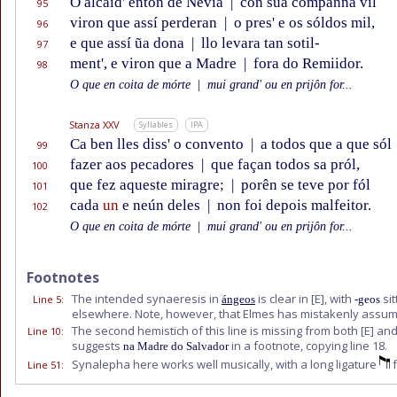
O alcaid' entôn de Nevia
|
con súa companna vil
95
viron que assí perderan
|
o pres' e os sóldos mil,
96
e que assí ũa dona
|
llo levara tan sotil-
97
ment', e viron que a Madre
|
fora do Remiidor.
98
O que en coita de mórte
|
mui grand' ou en prijôn for...
Stanza XXV
Syllables
IPA
Ca ben lles diss' o convento
|
a todos que a que sól
99
fazer aos pecadores
|
que façan todos sa pról,
100
que fez aqueste miragre;
|
porên se teve por fól
101
cada
un
e neún deles
|
non foi depois malfeitor.
102
O que en coita de mórte
|
mui grand' ou en prijôn for...
Footnotes
The intended synaeresis in
is clear in
[E]
, with
sit
Line 5
:
ángeos
-geos
elsewhere. Note, however, that Elmes has mistakenly assu
The second hemistich of this line is missing from both
[E]
an
Line 10
:
suggests
in a footnote, copying line 18.
na Madre do Salvador
Synalepha here works well musically, with a long ligature
f
Line 51
: