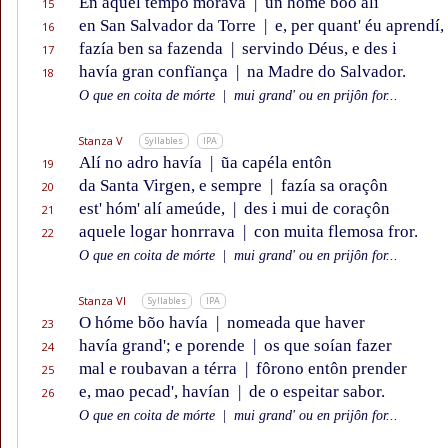
En aquel tempo morava
|
un hóme bõo alí
15
en San Salvador da Torre
|
e, per quant' éu aprendí,
16
fazía ben sa fazenda
|
servindo Déus, e des i
17
havía gran confïança
|
na Madre do Salvador.
18
O que en coita de mórte
|
mui grand' ou en prijôn for...
Stanza V
Syllables
IPA
Alí no adro havía
|
ũa capéla entôn
19
da Santa Virgen, e sempre
|
fazía sa oraçôn
20
est' hóm' alí ameúde,
|
des i mui de coraçôn
21
aquele logar honrrava
|
con muita flemosa fror.
22
O que en coita de mórte
|
mui grand' ou en prijôn for...
Stanza VI
Syllables
IPA
O hóme bõo havía
|
nomeada que haver
23
havía grand'; e porende
|
os que soían fazer
24
mal e roubavan a térra
|
fôrono entôn prender
25
e, mao pecad', havían
|
de o espeitar sabor.
26
O que en coita de mórte
|
mui grand' ou en prijôn for...