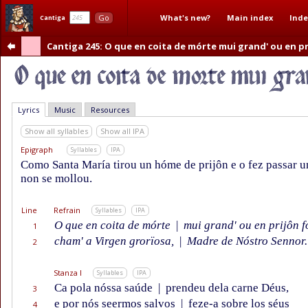
What's new?
Main index
Inde
Go
Cantiga
Cantiga 245
: O que en coita de mórte mui grand' ou en pr
Lyrics
Music
Resources
Show all syllables
Show all IPA
Epigraph
Syllables
IPA
Como Santa María tirou un hóme de prijôn e o fez passar un
non se mollou.
Line
Refrain
Syllables
IPA
O que en coita de mórte
|
mui grand' ou en prijôn fo
1
cham' a Virgen grorïosa,
|
Madre de Nóstro Sennor.
2
Stanza I
Syllables
IPA
Ca pola nóssa saúde
|
prendeu dela carne Déus,
3
e por nós seermos salvos
|
feze-a sobre los séus
4