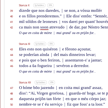
Stanza X
Syllables
IPA
dizede que nos daredes,
|
se non, a vóssa mollér
39
e os fillos prenderemos.”
|
Ele diss' entôn: “Sennér,
40
mil sóldos de leoneses
|
vos darei per quant' houvér
41
ca mais non
soon
atrevudo
|
de dar, par Nóstro Sen
42
O que en coita de mórte
|
mui grand' ou en prijôn for...
Stanza XI
Syllables
IPA
Eles esto non quiséron
|
e fôrono açoutar,
43
se poderían aínda
|
del mais dinneiros levar;
44
e pois que o ben feriron,
|
assentaron-s' a jantar;
45
todos a ũa fogueira
|
sevéron a derredor.
46
O que en coita de mórte
|
mui grand' ou en prijôn for...
Stanza XII
Syllables
IPA
O hóme bõo jazendo
|
en coita mui grand' assaz,
47
diss': “Ai, Virgen grorïosa,
|
guarda-m' hoge, se te p
48
daquesta prijôn tan fórte
|
en que o méu córpo jaz;
49
nembre-te se t' éu serviço
|
fiz que foss' a ta loor.”
50