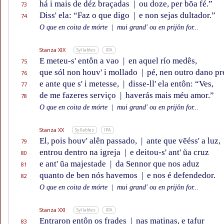
há i mais de déz braçadas
|
ou doze, per bõa fé.”
73
Diss' ela: “Faz o que digo
|
e non sejas dultador.”
74
O que en coita de mórte
|
mui grand' ou en prijôn for...
Stanza XIX
Syllables
IPA
E meteu-s' entôn a vao
|
en aquel río medês,
75
que sól non houv' i mollado
|
pé, nen outro dano pr
76
e ante que s' i metesse,
|
disse-ll' ela entôn: “Ves,
77
de me fazeres serviço
|
haverás mais méu amor.”
78
O que en coita de mórte
|
mui grand' ou en prijôn for...
Stanza XX
Syllables
IPA
El, pois houv' alên passado,
|
ante que vẽéss' a luz,
79
entrou dentro na igreja
|
e deitou-s' ant' ũa cruz
80
e ant' ũa majestade
|
da Sennor que nos aduz
81
quanto de ben nós havemos
|
e nos é defendedor.
82
O que en coita de mórte
|
mui grand' ou en prijôn for...
Stanza XXI
Syllables
IPA
Entraron entôn os frades
|
nas matinas, e tafur
83