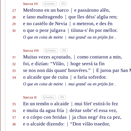
Stanza VII
Syllables
IPA
Metêrono en un barco
|
e passárono alên,
27
e íano maltragendo
|
que lles déss' algũa ren;
28
e no castélo de Nevia
|
o meteron, e des ên
29
o que o peor julgava
|
tiínna-s' ên por mellor.
30
O que en coita de mórte
|
mui grand' ou en prijôn for...
Stanza VIII
Syllables
IPA
Muitas vezes açoutado,
|
como contaron a min,
31
foi, e dizían: “Vilão,
|
hoge seerá ta fin
32
se nos non dás quant' houvéres.”
|
E jurou par San 
33
o alcaide que de cuita
|
o faría sofredor.
34
O que en coita de mórte
|
mui grand' ou en prijôn for...
Stanza IX
Syllables
IPA
En un temôn o alcaide
|
mui fórt' estirá-lo fez
35
e muita da agua fría
|
deitar sobr' el essa vez,
36
e o córpo con feridas
|
ja chus negr' éra ca pez,
37
e o alcaide dizendo:
|
“Don vilão traedor,
38