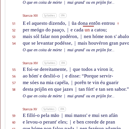
O que en coita de mórte
|
mui grand' ou en prijôn for...
Stanza XIII
Syllables
IPA
E el aquesto dizendo,
|
ũa do
na en
tôn entrou
51
†
per meógo do paaço,
|
e cada
un
a catou;
52
mais sól falar non podéron,
|
nen hóme non s' abal
53
que se levantar podésse,
|
mais houvéron gran pavo
54
O que en coita de mórte
|
mui grand' ou en prijôn for...
Stanza XIV
Syllables
IPA
E foi-se dereitamente,
|
que todos a viron ir,
55
ao hóm' e deslïó-o
|
e disse: “Porque servir-
56
me sóes na mia capéla,
|
porên te vin éu guarir
57
desta prijôn en que jazes
|
tan fórt' e tan sen sabor.”
58
O que en coita de mórte
|
mui grand' ou en prijôn for...
Stanza XV
Syllables
IPA
E filló-o pela mão
|
mui manss' e mui sen afán
59
e levou-o perant' eles;
|
e ben creede de pran
60
que hóme non falou nada
|
nen fezéron adamán
61