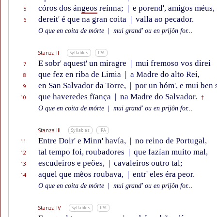
córos dos án
geos
reínna;
|
e porend', amigos méus,
5
dereit' é que na gran coita
|
valla ao pecador.
6
O que en coita de mórte
|
mui grand' ou en prijôn for...
Stanza II
Syllables
IPA
E sobr' aquest' un miragre
|
mui fremoso vos direi
7
que fez en riba de Limia
|
a Madre do alto Rei,
8
en San Salvador da Torre,
|
por un hóm', e mui ben 
9
que haveredes fïança
|
na Madre do Salvador.
10
†
O que en coita de mórte
|
mui grand' ou en prijôn for...
Stanza III
Syllables
IPA
Entre Doir' e Minn' havía,
|
no reino de Portugal,
11
tal tempo foi, roubadores
|
que fazían muito mal,
12
escudeiros e peões,
|
cavaleiros outro tal;
13
aquel que mẽos roubava,
|
entr' eles éra peor.
14
O que en coita de mórte
|
mui grand' ou en prijôn for...
Stanza IV
Syllables
IPA