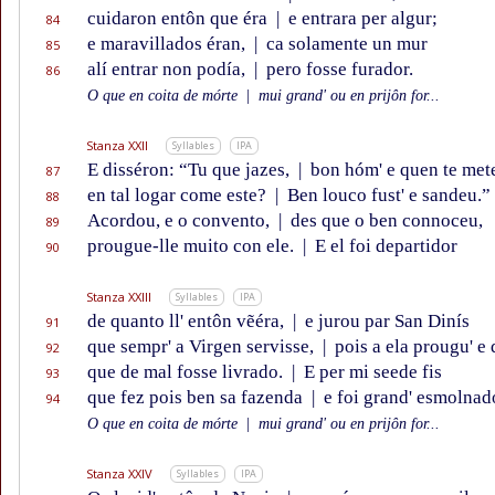
cuidaron entôn que éra
|
e entrara per algur;
84
e maravillados éran,
|
ca solamente un mur
85
alí entrar non podía,
|
pero fosse furador.
86
O que en coita de mórte
|
mui grand' ou en prijôn for...
Stanza XXII
Syllables
IPA
E disséron: “Tu que jazes,
|
bon hóm' e quen te met
87
en tal logar come este?
|
Ben louco fust' e sandeu.”
88
Acordou, e o convento,
|
des que o ben connoceu,
89
prougue-lle muito con ele.
|
E el foi departidor
90
Stanza XXIII
Syllables
IPA
de quanto ll' entôn vẽéra,
|
e jurou par San Dinís
91
que sempr' a Virgen servisse,
|
pois a ela prougu' e 
92
que de mal fosse livrado.
|
E per mi seede fis
93
que fez pois ben sa fazenda
|
e foi grand' esmolnad
94
O que en coita de mórte
|
mui grand' ou en prijôn for...
Stanza XXIV
Syllables
IPA