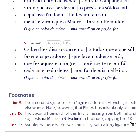
O alcaid' entôn de Nevia
|
con súa companna vil
95
viron que assí perderan
|
o pres' e os sóldos mil,
96
e que assí ũa dona
|
llo levara tan sotil-
97
ment', e viron que a Madre
|
fora do Remiidor.
98
O que en coita de mórte
|
mui grand' ou en prijôn for...
Stanza XXV
Syllables
IPA
Ca ben lles diss' o convento
|
a todos que a que sól
99
fazer aos pecadores
|
que façan todos sa pról,
100
que fez aqueste miragre;
|
porên se teve por fól
101
cada
un
e neún deles
|
non foi depois malfeitor.
102
O que en coita de mórte
|
mui grand' ou en prijôn for...
Footnotes
The intended synaeresis in
is clear in
[E]
, with
sit
Line 5
:
ángeos
-geos
elsewhere. Note, however, that Elmes has mistakenly assu
The second hemistich of this line is missing from both
[E]
an
Line 10
:
suggests
in a footnote, copying line 18.
na Madre do Salvador
Synalepha here works well musically, with a long ligature
f
Line 51
: