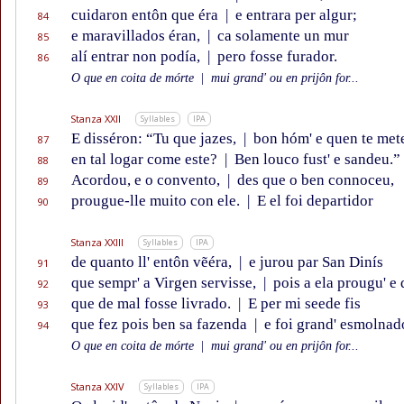
cuidaron entôn que éra
|
e entrara per algur;
84
e maravillados éran,
|
ca solamente un mur
85
alí entrar non podía,
|
pero fosse furador.
86
O que en coita de mórte
|
mui grand' ou en prijôn for...
Stanza XXII
Syllables
IPA
E disséron: “Tu que jazes,
|
bon hóm' e quen te met
87
en tal logar come este?
|
Ben louco fust' e sandeu.”
88
Acordou, e o convento,
|
des que o ben connoceu,
89
prougue-lle muito con ele.
|
E el foi departidor
90
Stanza XXIII
Syllables
IPA
de quanto ll' entôn vẽéra,
|
e jurou par San Dinís
91
que sempr' a Virgen servisse,
|
pois a ela prougu' e 
92
que de mal fosse livrado.
|
E per mi seede fis
93
que fez pois ben sa fazenda
|
e foi grand' esmolnad
94
O que en coita de mórte
|
mui grand' ou en prijôn for...
Stanza XXIV
Syllables
IPA