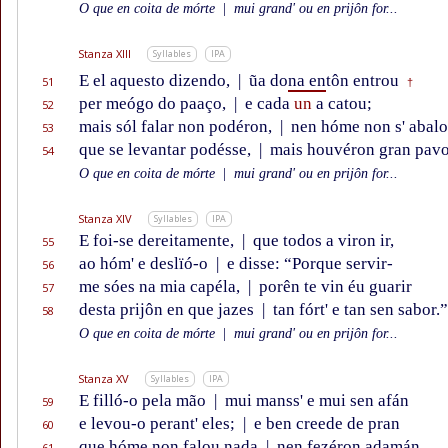
O que en coita de mórte
|
mui grand' ou en prijôn for...
Stanza XIII
Syllables
IPA
E el aquesto dizendo,
|
ũa do
na en
tôn entrou
51
†
per meógo do paaço,
|
e cada
un
a catou;
52
mais sól falar non podéron,
|
nen hóme non s' abal
53
que se levantar podésse,
|
mais houvéron gran pavo
54
O que en coita de mórte
|
mui grand' ou en prijôn for...
Stanza XIV
Syllables
IPA
E foi-se dereitamente,
|
que todos a viron ir,
55
ao hóm' e deslïó-o
|
e disse: “Porque servir-
56
me sóes na mia capéla,
|
porên te vin éu guarir
57
desta prijôn en que jazes
|
tan fórt' e tan sen sabor.”
58
O que en coita de mórte
|
mui grand' ou en prijôn for...
Stanza XV
Syllables
IPA
E filló-o pela mão
|
mui manss' e mui sen afán
59
e levou-o perant' eles;
|
e ben creede de pran
60
que hóme non falou nada
|
nen fezéron adamán
61