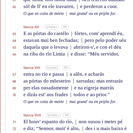
sól de ll' en ele travaren,
|
e perderon a coor.
62
O que en coita de mórte
|
mui grand' ou en prijôn for...
Stanza XVI
Syllables
IPA
E as pórtas do castélo
|
fórtes, com' aprendí éu,
63
estavan mui ben fechadas;
|
pero pelo poder séu
64
daquela que o levava
|
abriron-s', e con el déu
65
na riba do río Limia
|
e disse: “Méu servidor,
66
Stanza XVII
Syllables
IPA
entra no río e passa
|
a alên, e acharás
67
as pórtas do mõesteiro
|
sarradas; mas entrarás
68
per elas ousadamente
|
e na eigreja marrás
69
e dirás est' aos frades
|
todos e ao prïor.”
70
O que en coita de mórte
|
mui grand' ou en prijôn for...
Stanza XVIII
Syllables
IPA
El houv' espanto do río,
|
non ousou i meter pé
71
e diz; “Sennor, muit' é alto,
|
des i u mais baixo é
72