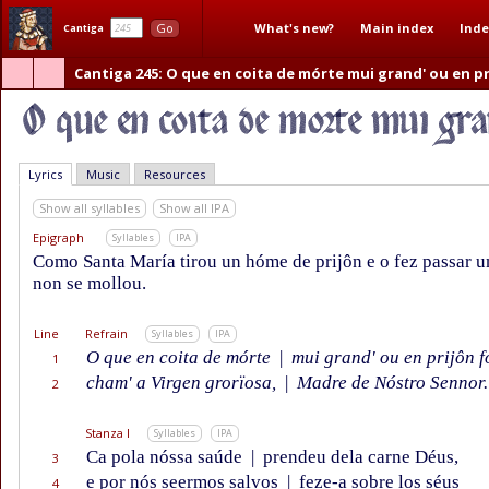
What's new?
Main index
Inde
Go
Cantiga
Cantiga 245
: O que en coita de mórte mui grand' ou en pr
Lyrics
Music
Resources
Show all syllables
Show all IPA
Epigraph
Syllables
IPA
Como Santa María tirou un hóme de prijôn e o fez passar un
non se mollou.
Line
Refrain
Syllables
IPA
O que en coita de mórte
|
mui grand' ou en prijôn fo
1
cham' a Virgen grorïosa,
|
Madre de Nóstro Sennor.
2
Stanza I
Syllables
IPA
Ca pola nóssa saúde
|
prendeu dela carne Déus,
3
e por nós seermos salvos
|
feze-a sobre los séus
4