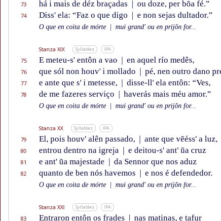
há i mais de déz braçadas
|
ou doze, per bõa fé.”
73
Diss' ela: “Faz o que digo
|
e non sejas dultador.”
74
O que en coita de mórte
|
mui grand' ou en prijôn for...
Stanza XIX
Syllables
IPA
E meteu-s' entôn a vao
|
en aquel río medês,
75
que sól non houv' i mollado
|
pé, nen outro dano pr
76
e ante que s' i metesse,
|
disse-ll' ela entôn: “Ves,
77
de me fazeres serviço
|
haverás mais méu amor.”
78
O que en coita de mórte
|
mui grand' ou en prijôn for...
Stanza XX
Syllables
IPA
El, pois houv' alên passado,
|
ante que vẽéss' a luz,
79
entrou dentro na igreja
|
e deitou-s' ant' ũa cruz
80
e ant' ũa majestade
|
da Sennor que nos aduz
81
quanto de ben nós havemos
|
e nos é defendedor.
82
O que en coita de mórte
|
mui grand' ou en prijôn for...
Stanza XXI
Syllables
IPA
Entraron entôn os frades
|
nas matinas, e tafur
83