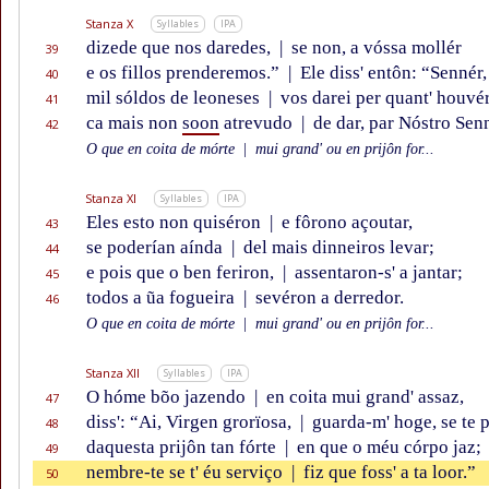
Stanza X
Syllables
IPA
dizede que nos daredes,
|
se non, a vóssa mollér
39
e os fillos prenderemos.”
|
Ele diss' entôn: “Sennér,
40
mil sóldos de leoneses
|
vos darei per quant' houvér
41
ca mais non
soon
atrevudo
|
de dar, par Nóstro Sen
42
O que en coita de mórte
|
mui grand' ou en prijôn for...
Stanza XI
Syllables
IPA
Eles esto non quiséron
|
e fôrono açoutar,
43
se poderían aínda
|
del mais dinneiros levar;
44
e pois que o ben feriron,
|
assentaron-s' a jantar;
45
todos a ũa fogueira
|
sevéron a derredor.
46
O que en coita de mórte
|
mui grand' ou en prijôn for...
Stanza XII
Syllables
IPA
O hóme bõo jazendo
|
en coita mui grand' assaz,
47
diss': “Ai, Virgen grorïosa,
|
guarda-m' hoge, se te p
48
daquesta prijôn tan fórte
|
en que o méu córpo jaz;
49
nembre-te se t' éu serviço
|
fiz que foss' a ta loor.”
50