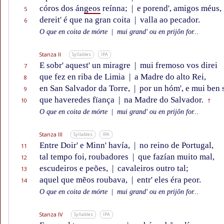
córos dos án
geos
reínna;
|
e porend', amigos méus,
5
dereit' é que na gran coita
|
valla ao pecador.
6
O que en coita de mórte
|
mui grand' ou en prijôn for...
Stanza II
Syllables
IPA
E sobr' aquest' un miragre
|
mui fremoso vos direi
7
que fez en riba de Limia
|
a Madre do alto Rei,
8
en San Salvador da Torre,
|
por un hóm', e mui ben 
9
que haveredes fïança
|
na Madre do Salvador.
10
†
O que en coita de mórte
|
mui grand' ou en prijôn for...
Stanza III
Syllables
IPA
Entre Doir' e Minn' havía,
|
no reino de Portugal,
11
tal tempo foi, roubadores
|
que fazían muito mal,
12
escudeiros e peões,
|
cavaleiros outro tal;
13
aquel que mẽos roubava,
|
entr' eles éra peor.
14
O que en coita de mórte
|
mui grand' ou en prijôn for...
Stanza IV
Syllables
IPA