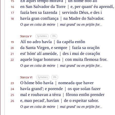
En aquel tempo morava
|
un hóme bõo alí
15
en San Salvador da Torre
|
e, per quant' éu aprendí,
16
fazía ben sa fazenda
|
servindo Déus, e des i
17
havía gran confïança
|
na Madre do Salvador.
18
O que en coita de mórte
|
mui grand' ou en prijôn for...
Stanza V
Syllables
IPA
Alí no adro havía
|
ũa capéla entôn
19
da Santa Virgen, e sempre
|
fazía sa oraçôn
20
est' hóm' alí ameúde,
|
des i mui de coraçôn
21
aquele logar honrrava
|
con muita flemosa fror.
22
O que en coita de mórte
|
mui grand' ou en prijôn for...
Stanza VI
Syllables
IPA
O hóme bõo havía
|
nomeada que haver
23
havía grand'; e porende
|
os que soían fazer
24
mal e roubavan a térra
|
fôrono entôn prender
25
e, mao pecad', havían
|
de o espeitar sabor.
26
O que en coita de mórte
|
mui grand' ou en prijôn for...