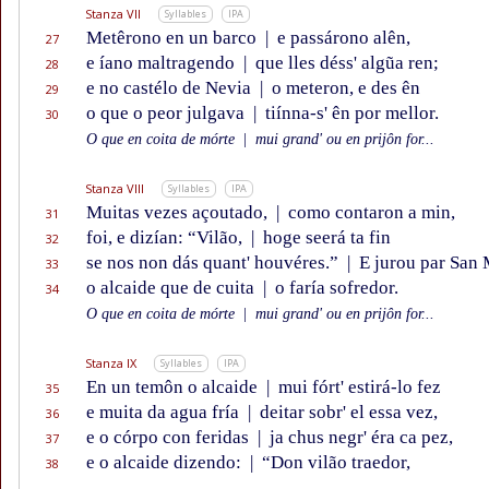
Stanza VII
Syllables
IPA
Metêrono en un barco
|
e passárono alên,
27
e íano maltragendo
|
que lles déss' algũa ren;
28
e no castélo de Nevia
|
o meteron, e des ên
29
o que o peor julgava
|
tiínna-s' ên por mellor.
30
O que en coita de mórte
|
mui grand' ou en prijôn for...
Stanza VIII
Syllables
IPA
Muitas vezes açoutado,
|
como contaron a min,
31
foi, e dizían: “Vilão,
|
hoge seerá ta fin
32
se nos non dás quant' houvéres.”
|
E jurou par San 
33
o alcaide que de cuita
|
o faría sofredor.
34
O que en coita de mórte
|
mui grand' ou en prijôn for...
Stanza IX
Syllables
IPA
En un temôn o alcaide
|
mui fórt' estirá-lo fez
35
e muita da agua fría
|
deitar sobr' el essa vez,
36
e o córpo con feridas
|
ja chus negr' éra ca pez,
37
e o alcaide dizendo:
|
“Don vilão traedor,
38