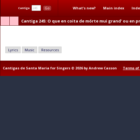
What's new?
Main index
Inde
Go
Cantiga
Cantiga 245
: O que en coita de mórte mui grand' ou en pr
O que en coita de mórte mui grand' ou en prijôn for
Lyrics
Music
Resources
Cantigas de Santa Maria for Singers © 2026 by Andrew Casson
Terms of