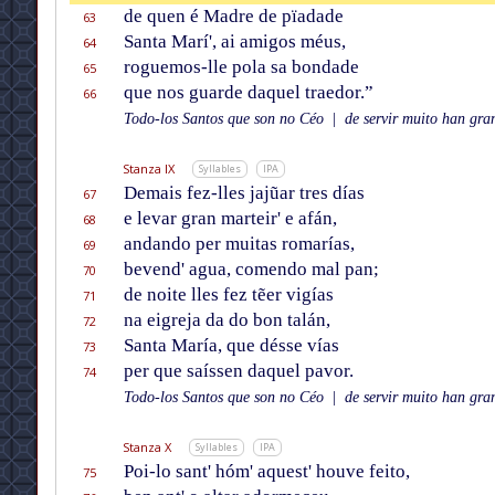
de quen é Madre de pïadade
63
Santa Marí', ai amigos méus,
64
roguemos-lle pola sa bondade
65
que nos guarde daquel traedor.”
66
Todo-los Santos que son no Céo
|
de servir muito han gran
Stanza IX
Syllables
IPA
Demais fez-lles jajũar tres días
67
e levar gran marteir' e afán,
68
andando per muitas romarías,
69
bevend' agua, comendo mal pan;
70
de noite lles fez tẽer vigías
71
na eigreja da do bon talán,
72
Santa María, que désse vías
73
per que saíssen daquel pavor.
74
Todo-los Santos que son no Céo
|
de servir muito han gran
Stanza X
Syllables
IPA
Poi-lo sant' hóm' aquest' houve feito,
75