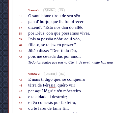
Stanza V
Syllables
IPA
O sant' hóme tirou de séu sẽo
35
pan d' horjo, que lle foi ofrecer
36
dizend': “Esto nos dan do allẽo
37
por Déus, con que possamos viver.
38
Pois ta pessõa nóbr' aquí vẽo,
39
filla-o, se te jaz en prazer.”
40
Jüião disse: “Den-ti do fẽo,
41
pois me cevada dás por amor.
42
Todo-los Santos que son no Céo
|
de servir muito han gran
Stanza VI
Syllables
IPA
E mais ti digo que, se conqueiro
43
térra de Pér
ssïa
, quéro vĩir
44
†
per aquí lógu' e téu mõesteiro
45
e ta cidade ti destroír;
46
e fẽo comerás por fazfeiro,
47
ou te farei de fame fĩir;
48