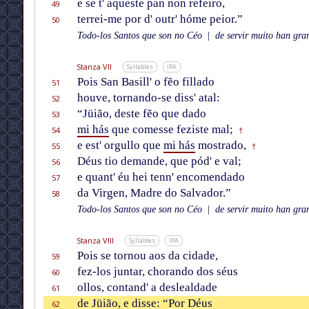
e se t' aqueste pan non refeiro,
49
terrei-me por d' outr' hóme peior.”
50
Todo-los Santos que son no Céo
|
de servir muito han gran
Stanza VII
Syllables
IPA
Pois San Basill' o fẽo fillado
51
houve, tornando-se diss' atal:
52
“Jüião, deste fẽo que dado
53
mi hás
que comesse feziste mal;
54
†
e est' orgullo que
mi hás
mostrado,
55
†
Déus tio demande, que pód' e val;
56
e quant' éu hei tenn' encomendado
57
da Virgen, Madre do Salvador.”
58
Todo-los Santos que son no Céo
|
de servir muito han gran
Stanza VIII
Syllables
IPA
Pois se tornou aos da cidade,
59
fez-los juntar, chorando dos séus
60
ollos, contand' a deslealdade
61
de Jüião, e disse: “Por Déus
62