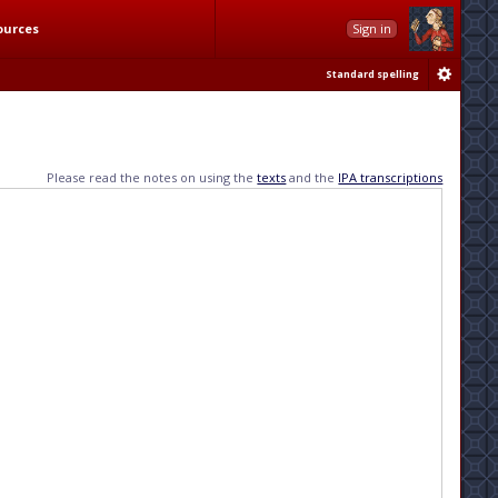
ources
Sign in
Standard spelling
Please read the notes on using the
texts
and the
IPA transcriptions