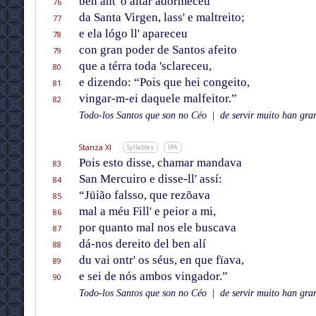
ben ant' o altar adormeceu
76
da Santa Virgen, lass' e maltreito;
77
e ela lógo ll' apareceu
78
con gran poder de Santos afeito
79
que a térra toda 'sclareceu,
80
e dizendo: “Pois que hei congeito,
81
vingar-m-ei daquele malfeitor.”
82
Todo-los Santos que son no Céo
|
de servir muito han gran
Stanza XI
Syllables
IPA
Pois esto disse, chamar mandava
83
San Mercuiro e disse-ll' assí:
84
“Jüião falsso, que rezõava
85
mal a méu Fill' e peior a mi,
86
por quanto mal nos ele buscava
87
dá-nos dereito del ben alí
88
du vai ontr' os séus, en que fïava,
89
e sei de nós ambos vingador.”
90
Todo-los Santos que son no Céo
|
de servir muito han gran