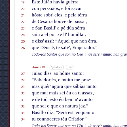
Este Jüião havía guérra
19
con perssïãos, e foi sacar
20
hóste sobr' eles, e pela térra
21
de Cesaira houve de passar;
22
e San Basill' a pé dũa sérra
23
saiu a el por xe ll' homillar,
24
e diss' assí: “Aquel que non érra,
25
que Déus é, te salv', Emperador.”
26
Todo-los Santos que son no Céo
|
de servir muito han gran
Stanza IV
Syllables
IPA
Jüião diss' ao hóme santo:
27
“Sabedor és, e muito me praz;
28
mas quér' agora que sábias tanto
29
que mui mais sei éu ca ti assaz,
30
e de tod' esto éu ben m' avanto
31
que sei o que en natura jaz.”
32
Basillo diz: “Será est' enquanto
33
tu connoceres téu Crïador.”
34
Todo-los Santos que son no Céo
|
de servir muito han gran