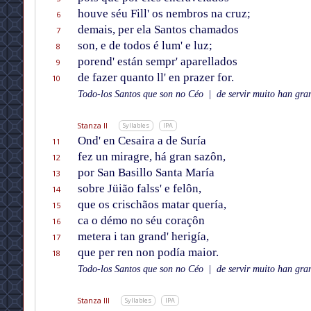
houve séu Fill' os nembros na cruz;
6
demais, per ela Santos chamados
7
son, e de todos é lum' e luz;
8
porend' están sempr' aparellados
9
de fazer quanto ll' en prazer for.
10
Todo-los Santos que son no Céo
|
de servir muito han gran
Stanza II
Syllables
IPA
Ond' en Cesaira a de Suría
11
fez un miragre, há gran sazôn,
12
por San Basillo Santa María
13
sobre Jüião falss' e felôn,
14
que os crischãos matar quería,
15
ca o démo no séu coraçôn
16
metera i tan grand' herigía,
17
que per ren non podía maior.
18
Todo-los Santos que son no Céo
|
de servir muito han gran
Stanza III
Syllables
IPA