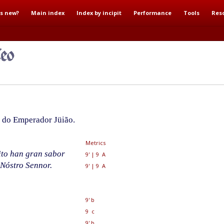
s new?
Main index
Index by incipit
Performance
Tools
Res
a do Emperador Jüião.
Metrics
ito han gran sabor
9'
|
9 A
 Nóstro Sennor.
9'
|
9 A
9' b
9 c
9' b