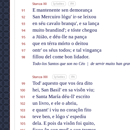
Stanza XII
Syllables
IPA
E mantenente sen demorança
91
San Mercuiro lógu' ir-se leixou
92
en séu cavalo branqu', e sa lança
93
muito brandind'; e tóste chegou
94
a Jüião, e déu-lle na pança
95
que en térra mórto o deitou
96
ontr' os séus todos; e tal vingança
97
fillou del come bon lidador.
98
Todo-los Santos que son no Céo
|
de servir muito han gran
Stanza XIII
Syllables
IPA
Tod' aquesto que vos óra dito
99
hei, San Basil' en sa visôn viu;
100
e Santa María déu-ll' escrito
101
un livro, e ele o abriu,
102
e quant' i viu no coraçôn fito
103
teve ben, e lógo s' espediu
104
dela. E pois da visôn foi quito,
105
ficou ên con med' e con tremor.