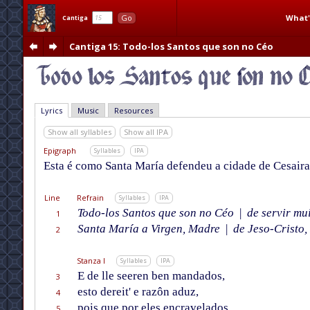
What'
Go
Cantiga
Cantiga 15
: Todo-los Santos que son no Céo
Lyrics
Music
Resources
Show all syllables
Show all IPA
Epigraph
Syllables
IPA
Esta é como Santa María defendeu a cidade de Cesair
Line
Refrain
Syllables
IPA
Todo-los Santos que son no Céo
|
de servir mu
1
Santa María a Virgen, Madre
|
de Jeso-Cristo,
2
Stanza I
Syllables
IPA
E de lle seeren ben mandados,
3
esto dereit' e razôn aduz,
4
pois que por eles encravelados
5