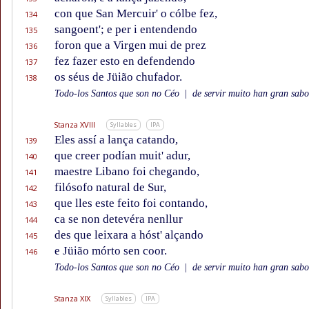
con que San Mercuir' o cólbe fez,
134
sangoent'; e per i entendendo
135
foron que a Virgen mui de prez
136
fez fazer esto en defendendo
137
os séus de Jüião chufador.
138
Todo-los Santos que son no Céo
|
de servir muito han gran sabor
Stanza XVIII
Syllables
IPA
Eles assí a lança catando,
139
que creer podían muit' adur,
140
maestre Libano foi chegando,
141
filósofo natural de Sur,
142
que lles este feito foi contando,
143
ca se non detevéra nenllur
144
des que leixara a hóst' alçando
145
e Jüião mórto sen coor.
146
Todo-los Santos que son no Céo
|
de servir muito han gran sabor
Stanza XIX
Syllables
IPA