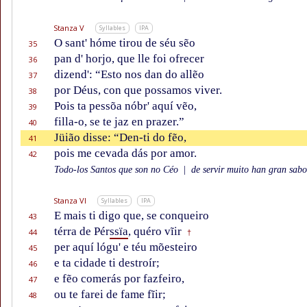
Stanza V
Syllables
IPA
O sant' hóme tirou de séu sẽo
35
pan d' horjo, que lle foi ofrecer
36
dizend': “Esto nos dan do allẽo
37
por Déus, con que possamos viver.
38
Pois ta pessõa nóbr' aquí vẽo,
39
filla-o, se te jaz en prazer.”
40
Jüião disse: “Den-ti do fẽo,
41
pois me cevada dás por amor.
42
Todo-los Santos que son no Céo
|
de servir muito han gran sabor
Stanza VI
Syllables
IPA
E mais ti digo que, se conqueiro
43
térra de Pér
ssïa
, quéro vĩir
44
†
per aquí lógu' e téu mõesteiro
45
e ta cidade ti destroír;
46
e fẽo comerás por fazfeiro,
47
ou te farei de fame fĩir;
48