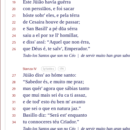
Este Jüião havía guérra
19
con perssïãos, e foi sacar
20
hóste sobr' eles, e pela térra
21
de Cesaira houve de passar;
22
e San Basill' a pé dũa sérra
23
saiu a el por xe ll' homillar,
24
e diss' assí: “Aquel que non érra,
25
que Déus é, te salv', Emperador.”
26
Todo-los Santos que son no Céo
|
de servir muito han gran sabor
Stanza IV
Syllables
IPA
Jüião diss' ao hóme santo:
27
“Sabedor és, e muito me praz;
28
mas quér' agora que sábias tanto
29
que mui mais sei éu ca ti assaz,
30
e de tod' esto éu ben m' avanto
31
que sei o que en natura jaz.”
32
Basillo diz: “Será est' enquanto
33
tu connoceres téu Crïador.”
34
Todo-los Santos que son no Céo
|
de servir muito han gran sabor