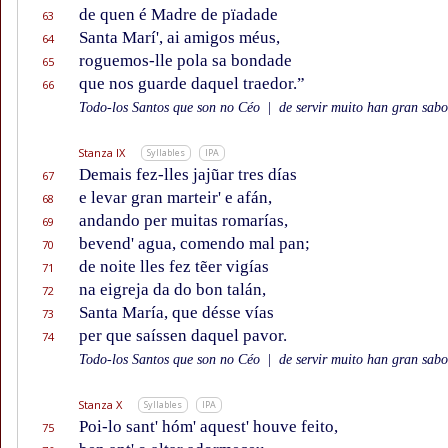
de quen é Madre de pïadade
63
Santa Marí', ai amigos méus,
64
roguemos-lle pola sa bondade
65
que nos guarde daquel traedor.”
66
Todo-los Santos que son no Céo
|
de servir muito han gran sabor
Stanza IX
Syllables
IPA
Demais fez-lles jajũar tres días
67
e levar gran marteir' e afán,
68
andando per muitas romarías,
69
bevend' agua, comendo mal pan;
70
de noite lles fez tẽer vigías
71
na eigreja da do bon talán,
72
Santa María, que désse vías
73
per que saíssen daquel pavor.
74
Todo-los Santos que son no Céo
|
de servir muito han gran sabor
Stanza X
Syllables
IPA
Poi-lo sant' hóm' aquest' houve feito,
75