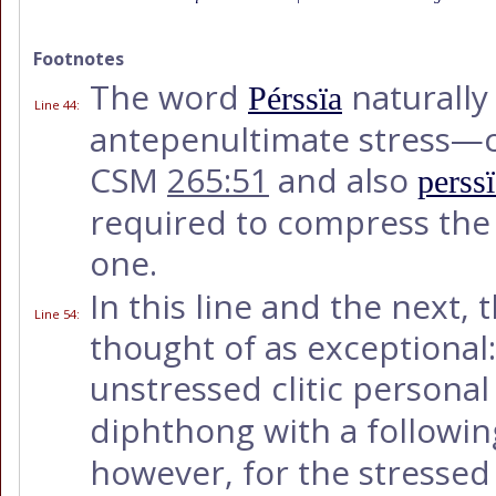
Footnotes
The word
naturally 
Pérssïa
Line 44
:
antepenultimate stress
CSM
265:51
and also
perss
required to compress the t
one.
In this line and the next,
Line 54
:
thought of as exceptional: i
unstressed clitic person
diphthong with a followi
however, for the stressed