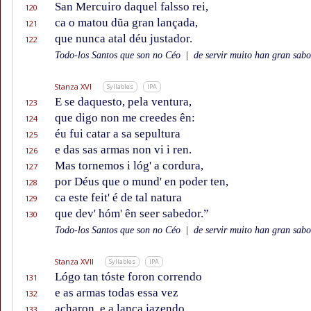
San Mercuiro daquel falsso rei,
120
ca o matou dũa gran lançada,
121
que nunca atal déu justador.
122
Todo-los Santos que son no Céo
|
de servir muito han gran sabor
Stanza XVI
Syllables
IPA
E se daquesto, pela ventura,
123
que digo non me creedes ên:
124
éu fui catar a sa sepultura
125
e das sas armas non vi i ren.
126
Mas tornemos i lóg' a cordura,
127
por Déus que o mund' en poder ten,
128
ca este feit' é de tal natura
129
que dev' hóm' ên seer sabedor.”
130
Todo-los Santos que son no Céo
|
de servir muito han gran sabor
Stanza XVII
Syllables
IPA
Lógo tan tóste foron correndo
131
e as armas todas essa vez
132
acharon, e a lança jazendo,
133