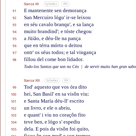
Stanza XII
Syllables
IPA
E mantenente sen demorança
91
San Mercuiro lógu' ir-se leixou
92
en séu cavalo branqu', e sa lança
93
muito brandind'; e tóste chegou
94
a Jüião, e déu-lle na pança
95
que en térra mórto o deitou
96
ontr' os séus todos; e tal vingança
97
fillou del come bon lidador.
98
Todo-los Santos que son no Céo
|
de servir muito han gran sabor
Stanza XIII
Syllables
IPA
Tod' aquesto que vos óra dito
99
hei, San Basil' en sa visôn viu;
100
e Santa María déu-ll' escrito
101
un livro, e ele o abriu,
102
e quant' i viu no coraçôn fito
103
teve ben, e lógo s' espediu
104
dela. E pois da visôn foi quito,
105
ficou ên con med' e con tremor.