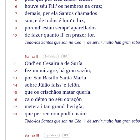
houve séu Fill' os nembros na cruz;
6
demais, per ela Santos chamados
7
son, e de todos é lum' e luz;
8
porend' están sempr' aparellados
9
de fazer quanto ll' en prazer for.
10
Todo-los Santos que son no Céo
|
de servir muito han gran sabor
Stanza II
Syllables
IPA
Ond' en Cesaira a de Suría
11
fez un miragre, há gran sazôn,
12
por San Basillo Santa María
13
sobre Jüião falss' e felôn,
14
que os crischãos matar quería,
15
ca o démo no séu coraçôn
16
metera i tan grand' herigía,
17
que per ren non podía maior.
18
Todo-los Santos que son no Céo
|
de servir muito han gran sabor
Stanza III
Syllables
IPA