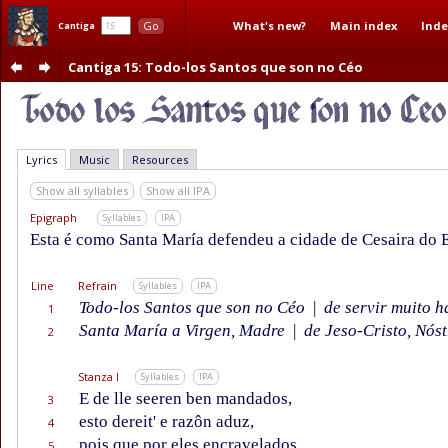
What's new?
Main index
Inde
Go
Cantiga
Cantiga 15
: Todo-los Santos que son no Céo
Lyrics
Music
Resources
Show all syllables
Show all IPA
Epigraph
Syllables
IPA
Esta é como Santa María defendeu a cidade de Cesaira do 
Line
Refrain
Syllables
IPA
Todo-los Santos que son no Céo
|
de servir muito h
1
Santa María a Virgen, Madre
|
de Jeso-Cristo, Nóst
2
Stanza I
Syllables
IPA
E de lle seeren ben mandados,
3
esto dereit' e razôn aduz,
4
pois que por eles encravelados
5