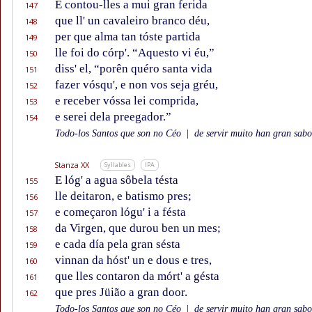
E contou-lles a mui gran ferida
147
que ll' un cavaleiro branco déu,
148
per que alma tan tóste partida
149
lle foi do córp'. “Aquesto vi éu,”
150
diss' el, “porên quéro santa vida
151
fazer vósqu', e non vos seja gréu,
152
e receber vóssa lei comprida,
153
e serei dela preegador.”
154
Todo-los Santos que son no Céo
|
de servir muito han gran sabor
Stanza XX
Syllables
IPA
E lóg' a agua sôbela tésta
155
lle deitaron, e batismo pres;
156
e começaron lógu' i a fésta
157
da Virgen, que durou ben un mes;
158
e cada día pela gran sésta
159
vinnan da hóst' un e dous e tres,
160
que lles contaron da mórt' a gésta
161
que pres Jüião a gran door.
162
Todo-los Santos que son no Céo
|
de servir muito han gran sabor