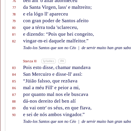
ben ant' o altar adormeceu
76
da Santa Virgen, lass' e maltreito;
77
e ela lógo ll' apareceu
78
con gran poder de Santos afeito
79
que a térra toda 'sclareceu,
80
e dizendo: “Pois que hei congeito,
81
vingar-m-ei daquele malfeitor.”
82
Todo-los Santos que son no Céo
|
de servir muito han gran sabor
Stanza XI
Syllables
IPA
Pois esto disse, chamar mandava
83
San Mercuiro e disse-ll' assí:
84
“Jüião falsso, que rezõava
85
mal a méu Fill' e peior a mi,
86
por quanto mal nos ele buscava
87
dá-nos dereito del ben alí
88
du vai ontr' os séus, en que fïava,
89
e sei de nós ambos vingador.”
90
Todo-los Santos que son no Céo
|
de servir muito han gran sabor