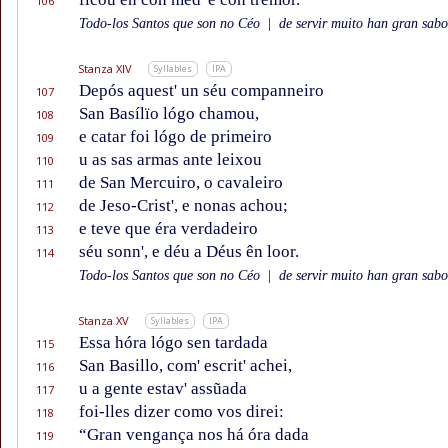
106
Todo-los Santos que son no Céo
|
de servir muito han gran sabor
Stanza XIV
Syllables
IPA
Depós aquest' un séu companneiro
107
San Basílïo lógo chamou,
108
e catar foi lógo de primeiro
109
u as sas armas ante leixou
110
de San Mercuiro, o cavaleiro
111
de Jeso-Crist', e nonas achou;
112
e teve que éra verdadeiro
113
séu sonn', e déu a Déus ên loor.
114
Todo-los Santos que son no Céo
|
de servir muito han gran sabor
Stanza XV
Syllables
IPA
Essa hóra lógo sen tardada
115
San Basillo, com' escrit' achei,
116
u a gente estav' assũada
117
foi-lles dizer como vos direi:
118
“Gran vengança nos há óra dada
119