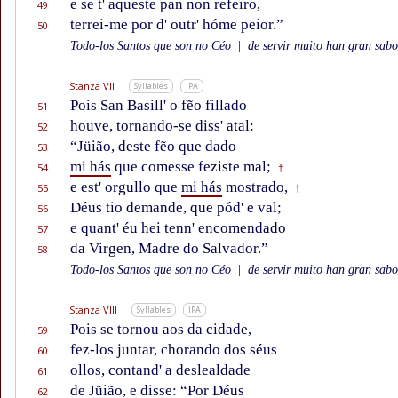
e se t' aqueste pan non refeiro,
49
terrei-me por d' outr' hóme peior.”
50
Todo-los Santos que son no Céo
|
de servir muito han gran sabor
Stanza VII
Syllables
IPA
Pois San Basill' o fẽo fillado
51
houve, tornando-se diss' atal:
52
“Jüião, deste fẽo que dado
53
mi hás
que comesse feziste mal;
54
†
e est' orgullo que
mi hás
mostrado,
55
†
Déus tio demande, que pód' e val;
56
e quant' éu hei tenn' encomendado
57
da Virgen, Madre do Salvador.”
58
Todo-los Santos que son no Céo
|
de servir muito han gran sabor
Stanza VIII
Syllables
IPA
Pois se tornou aos da cidade,
59
fez-los juntar, chorando dos séus
60
ollos, contand' a deslealdade
61
de Jüião, e disse: “Por Déus
62