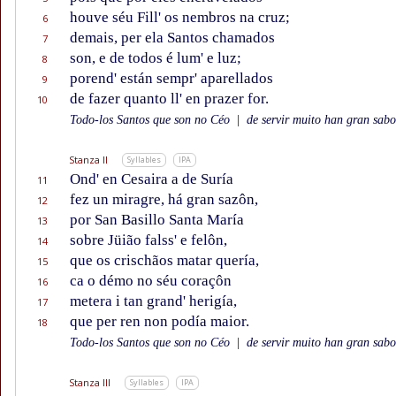
houve séu Fill' os nembros na cruz;
6
demais, per ela Santos chamados
7
son, e de todos é lum' e luz;
8
porend' están sempr' aparellados
9
de fazer quanto ll' en prazer for.
10
Todo-los Santos que son no Céo
|
de servir muito han gran sabor
Stanza II
Syllables
IPA
Ond' en Cesaira a de Suría
11
fez un miragre, há gran sazôn,
12
por San Basillo Santa María
13
sobre Jüião falss' e felôn,
14
que os crischãos matar quería,
15
ca o démo no séu coraçôn
16
metera i tan grand' herigía,
17
que per ren non podía maior.
18
Todo-los Santos que son no Céo
|
de servir muito han gran sabor
Stanza III
Syllables
IPA