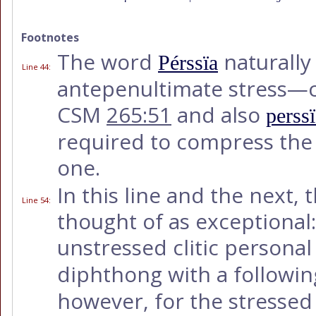
Footnotes
The word
naturally 
Pérssïa
Line 44
:
antepenultimate stress
CSM
265:51
and also
perss
required to compress the t
one.
In this line and the next,
Line 54
:
thought of as exceptional: i
unstressed clitic person
diphthong with a followi
however, for the stressed