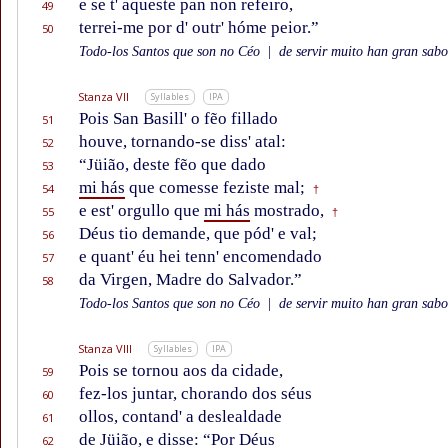
e se t' aqueste pan non refeiro,
49
terrei-me por d' outr' hóme peior.”
50
Todo-los Santos que son no Céo
|
de servir muito han gran sabor
Stanza VII
Syllables
IPA
Pois San Basill' o fẽo fillado
51
houve, tornando-se diss' atal:
52
“Jüião, deste fẽo que dado
53
mi hás
que comesse feziste mal;
54
†
e est' orgullo que
mi hás
mostrado,
55
†
Déus tio demande, que pód' e val;
56
e quant' éu hei tenn' encomendado
57
da Virgen, Madre do Salvador.”
58
Todo-los Santos que son no Céo
|
de servir muito han gran sabor
Stanza VIII
Syllables
IPA
Pois se tornou aos da cidade,
59
fez-los juntar, chorando dos séus
60
ollos, contand' a deslealdade
61
de Jüião, e disse: “Por Déus
62