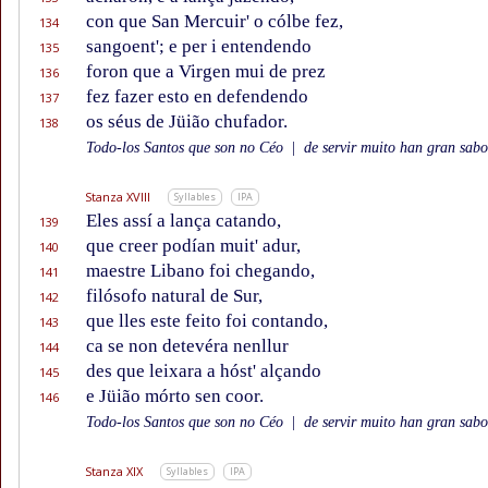
con que San Mercuir' o cólbe fez,
134
sangoent'; e per i entendendo
135
foron que a Virgen mui de prez
136
fez fazer esto en defendendo
137
os séus de Jüião chufador.
138
Todo-los Santos que son no Céo
|
de servir muito han gran sabor
Stanza XVIII
Syllables
IPA
Eles assí a lança catando,
139
que creer podían muit' adur,
140
maestre Libano foi chegando,
141
filósofo natural de Sur,
142
que lles este feito foi contando,
143
ca se non detevéra nenllur
144
des que leixara a hóst' alçando
145
e Jüião mórto sen coor.
146
Todo-los Santos que son no Céo
|
de servir muito han gran sabor
Stanza XIX
Syllables
IPA