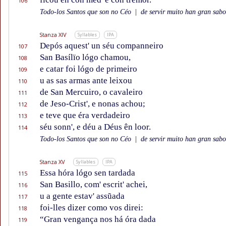
106
Todo-los Santos que son no Céo
|
de servir muito han gran sabor
Stanza XIV
Syllables
IPA
Depós aquest' un séu companneiro
107
San Basílïo lógo chamou,
108
e catar foi lógo de primeiro
109
u as sas armas ante leixou
110
de San Mercuiro, o cavaleiro
111
de Jeso-Crist', e nonas achou;
112
e teve que éra verdadeiro
113
séu sonn', e déu a Déus ên loor.
114
Todo-los Santos que son no Céo
|
de servir muito han gran sabor
Stanza XV
Syllables
IPA
Essa hóra lógo sen tardada
115
San Basillo, com' escrit' achei,
116
u a gente estav' assũada
117
foi-lles dizer como vos direi:
118
“Gran vengança nos há óra dada
119