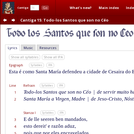
What's new?
Main index
Inde
Go
Cantiga
Cantiga 15
: Todo-los Santos que son no Céo
Lyrics
Music
Resources
Show all syllables
Show all IPA
Epigraph
Syllables
IPA
Esta é como Santa María defendeu a cidade de Cesaira do 
Line
Refrain
Syllables
IPA
Todo-los Santos que son no Céo
|
de servir muito h
1
Santa María a Virgen, Madre
|
de Jeso-Cristo, Nóst
2
Stanza I
Syllables
IPA
E de lle seeren ben mandados,
3
esto dereit' e razôn aduz,
4
pois que por eles encravelados
5