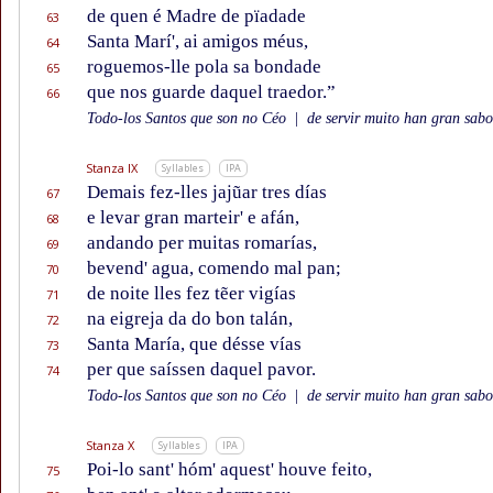
de quen é Madre de pïadade
63
Santa Marí', ai amigos méus,
64
roguemos-lle pola sa bondade
65
que nos guarde daquel traedor.”
66
Todo-los Santos que son no Céo
|
de servir muito han gran sabor
Stanza IX
Syllables
IPA
Demais fez-lles jajũar tres días
67
e levar gran marteir' e afán,
68
andando per muitas romarías,
69
bevend' agua, comendo mal pan;
70
de noite lles fez tẽer vigías
71
na eigreja da do bon talán,
72
Santa María, que désse vías
73
per que saíssen daquel pavor.
74
Todo-los Santos que son no Céo
|
de servir muito han gran sabor
Stanza X
Syllables
IPA
Poi-lo sant' hóm' aquest' houve feito,
75