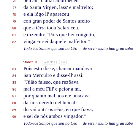
ben ant' o altar adormeceu
76
da Santa Virgen, lass' e maltreito;
77
e ela lógo ll' apareceu
78
con gran poder de Santos afeito
79
que a térra toda 'sclareceu,
80
e dizendo: “Pois que hei congeito,
81
vingar-m-ei daquele malfeitor.”
82
Todo-los Santos que son no Céo
|
de servir muito han gran sabor
Stanza XI
Syllables
IPA
Pois esto disse, chamar mandava
83
San Mercuiro e disse-ll' assí:
84
“Jüião falsso, que rezõava
85
mal a méu Fill' e peior a mi,
86
por quanto mal nos ele buscava
87
dá-nos dereito del ben alí
88
du vai ontr' os séus, en que fïava,
89
e sei de nós ambos vingador.”
90
Todo-los Santos que son no Céo
|
de servir muito han gran sabor