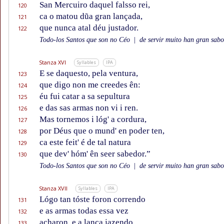
San Mercuiro daquel falsso rei,
120
ca o matou dũa gran lançada,
121
que nunca atal déu justador.
122
Todo-los Santos que son no Céo
|
de servir muito han gran sabor
Stanza XVI
Syllables
IPA
E se daquesto, pela ventura,
123
que digo non me creedes ên:
124
éu fui catar a sa sepultura
125
e das sas armas non vi i ren.
126
Mas tornemos i lóg' a cordura,
127
por Déus que o mund' en poder ten,
128
ca este feit' é de tal natura
129
que dev' hóm' ên seer sabedor.”
130
Todo-los Santos que son no Céo
|
de servir muito han gran sabor
Stanza XVII
Syllables
IPA
Lógo tan tóste foron correndo
131
e as armas todas essa vez
132
acharon, e a lança jazendo,
133