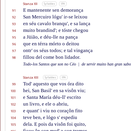
Stanza XII
Syllables
IPA
E mantenente sen demorança
91
San Mercuiro lógu' ir-se leixou
92
en séu cavalo branqu', e sa lança
93
muito brandind'; e tóste chegou
94
a Jüião, e déu-lle na pança
95
que en térra mórto o deitou
96
ontr' os séus todos; e tal vingança
97
fillou del come bon lidador.
98
Todo-los Santos que son no Céo
|
de servir muito han gran sabor
Stanza XIII
Syllables
IPA
Tod' aquesto que vos óra dito
99
hei, San Basil' en sa visôn viu;
100
e Santa María déu-ll' escrito
101
un livro, e ele o abriu,
102
e quant' i viu no coraçôn fito
103
teve ben, e lógo s' espediu
104
dela. E pois da visôn foi quito,
105
ficou ên con med' e con tremor.