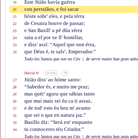
Este Jüião havía guérra
19
con perssïãos, e foi sacar
20
hóste sobr' eles, e pela térra
21
de Cesaira houve de passar;
22
e San Basill' a pé dũa sérra
23
saiu a el por xe ll' homillar,
24
e diss' assí: “Aquel que non érra,
25
que Déus é, te salv', Emperador.”
26
Todo-los Santos que son no Céo
|
de servir muito han gran sabor
Stanza IV
Syllables
IPA
Jüião diss' ao hóme santo:
27
“Sabedor és, e muito me praz;
28
mas quér' agora que sábias tanto
29
que mui mais sei éu ca ti assaz,
30
e de tod' esto éu ben m' avanto
31
que sei o que en natura jaz.”
32
Basillo diz: “Será est' enquanto
33
tu connoceres téu Crïador.”
34
Todo-los Santos que son no Céo
|
de servir muito han gran sabor