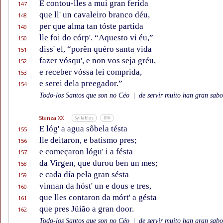
E contou-lles a mui gran ferida
147
que ll' un cavaleiro branco déu,
148
per que alma tan tóste partida
149
lle foi do córp'. “Aquesto vi éu,”
150
diss' el, “porên quéro santa vida
151
fazer vósqu', e non vos seja gréu,
152
e receber vóssa lei comprida,
153
e serei dela preegador.”
154
Todo-los Santos que son no Céo
|
de servir muito han gran sabor
Stanza XX
Syllables
IPA
E lóg' a agua sôbela tésta
155
lle deitaron, e batismo pres;
156
e começaron lógu' i a fésta
157
da Virgen, que durou ben un mes;
158
e cada día pela gran sésta
159
vinnan da hóst' un e dous e tres,
160
que lles contaron da mórt' a gésta
161
que pres Jüião a gran door.
162
Todo-los Santos que son no Céo
|
de servir muito han gran sabor