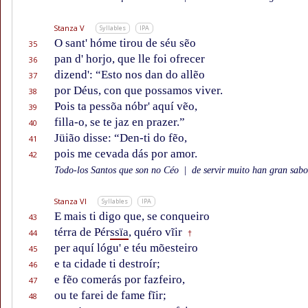
Stanza V
Syllables
IPA
O sant' hóme tirou de séu sẽo
35
pan d' horjo, que lle foi ofrecer
36
dizend': “Esto nos dan do allẽo
37
por Déus, con que possamos viver.
38
Pois ta pessõa nóbr' aquí vẽo,
39
filla-o, se te jaz en prazer.”
40
Jüião disse: “Den-ti do fẽo,
41
pois me cevada dás por amor.
42
Todo-los Santos que son no Céo
|
de servir muito han gran sabor
Stanza VI
Syllables
IPA
E mais ti digo que, se conqueiro
43
térra de Pér
ssïa
, quéro vĩir
44
†
per aquí lógu' e téu mõesteiro
45
e ta cidade ti destroír;
46
e fẽo comerás por fazfeiro,
47
ou te farei de fame fĩir;
48