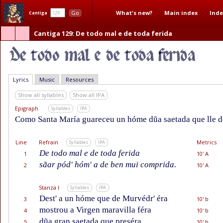
What's new?
Main index
Inde
Go
Cantiga
Cantiga 129
: De todo mal e de toda ferida
Lyrics
Music
Resources
Show all syllables
Show all IPA
Epigraph
Syllables
IPA
Como Santa María guareceu un hóme dũa saetada que lle dé
Line
Refrain
Metrics
Syllables
IPA
De todo mal e de toda ferida
1
10' A
sãar pód' hóm' a de ben mui comprida.
2
10' A
Stanza I
Syllables
IPA
Dest' a un hóme que de Murvédr' éra
3
10' b
mostrou a Virgen maravilla féra
4
10' b
dũa gran saetada que preséra
5
10' b