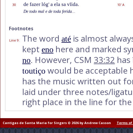
de fazer lóg' a ela sa vĩida.
30
10' A
De todo mal e de toda ferida...
Footnotes
The word
is almost alway
até
Line 9
:
kept
here and marked syn
eno
. However, CSM
33:32
has
no
would be acceptable h
toutiço
has the music written out fo
laid under three notes/ligat
right place in the line for the
Cantigas de Santa Maria for Singers © 2026 by Andrew Casson
Terms of