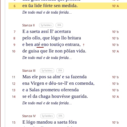
en ũa lide fórte sen medida.
6
10' A
De todo mal e de toda ferida...
Stanza II
Syllables
IPA
E a saeta assí ll' acertara
7
10' b
pelo ollo, que lógo llo britara
8
10' b
e ben a
té e
no toutiço entrara,
9
10' b
†
de guisa que lle non põían vida.
10
10' A
De todo mal e de toda ferida...
Stanza III
Syllables
IPA
Mas ele pos sa alm' e sa fazenda
11
10' b
ena Virgen e déu-xe-ll' en comenda,
12
10' b
e a Salas prometeu oferenda
13
10' b
se el da chaga houvésse guarida.
14
10' A
De todo mal e de toda ferida...
Stanza IV
Syllables
IPA
E lógo mandou a saeta fóra
15
10' b