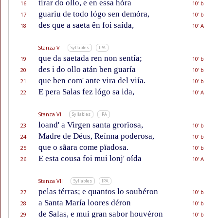
tirar do ollo, e en essa hóra
16
10' b
guariu de todo lógo sen demóra,
17
10' b
des que a saeta ên foi saída,
18
10' A
Stanza V
Syllables
IPA
que da saetada ren non sentía;
19
10' b
des i do ollo atán ben guaría
20
10' b
que ben com' ante vira del viía.
21
10' b
E pera Salas fez lógo sa ida,
22
10' A
Stanza VI
Syllables
IPA
loand' a Virgen santa grorïosa,
23
10' b
Madre de Déus, Reínna poderosa,
24
10' b
que o sãara come pïadosa.
25
10' b
E esta cousa foi mui lonj' oída
26
10' A
Stanza VII
Syllables
IPA
pelas térras; e quantos lo soubéron
27
10' b
a Santa María loores déron
28
10' b
de Salas, e mui gran sabor houvéron
29
10' b