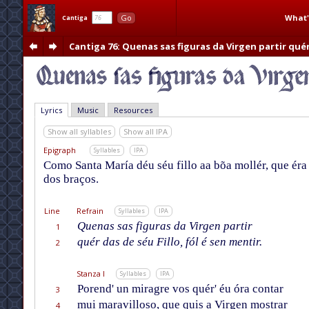
What'
Go
Cantiga
Cantiga 76
: Quenas sas figuras da Virgen partir qué
Lyrics
Music
Resources
Show all syllables
Show all IPA
Epigraph
Syllables
IPA
Como Santa María déu séu fillo aa bõa mollér, que éra 
dos braços.
Line
Refrain
Syllables
IPA
Quenas sas figuras da Virgen partir
1
quér das de séu Fillo, fól é sen mentir.
2
Stanza I
Syllables
IPA
Porend' un miragre vos quér' éu óra contar
3
mui maravilloso, que quis a Virgen mostrar
4