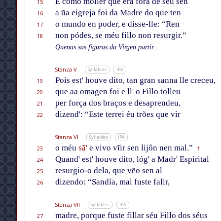
E como mollér que éra fóra de séu sen
15
a ũa eigreja foi da Madre do que ten
16
o mundo en poder, e disse-lle: “Ren
17
non pódes, se méu fillo non resurgir.”
18
Quenas sas figuras da Virgen partir...
Stanza V
Syllables
IPA
Pois est' houve dito, tan gran sanna lle creceu,
19
que aa omagen foi e ll' o Fillo tolleu
20
per força dos braços e desaprendeu,
21
dizend': “Este terrei éu trões que vir
22
Stanza VI
Syllables
IPA
o méu
sã'
e vivo vĩir sen lijôn nen mal.”
23
†
Quand' est' houve dito, lóg' a Madr' Espirital
24
resurgio-o dela, que vẽo sen al
25
dizendo: “Sandía, mal fuste falir,
26
Stanza VII
Syllables
IPA
madre, porque fuste fillar séu Fillo dos séus
27