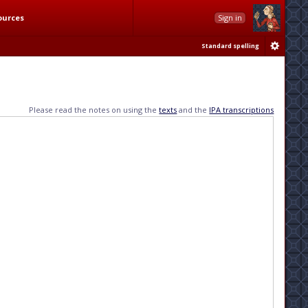
ources
Sign in
Standard spelling
Please read the notes on using the
texts
and the
IPA transcriptions