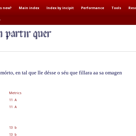
s new?
Main index
Index by incipit
Performance
Tools
Res
r
mórto, en tal que lle désse o séu que fillara aa sa omagen
Metrics
11 A
11 A
13 b
13 b