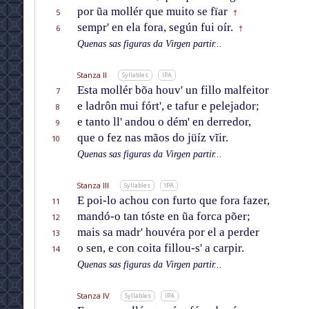
por ũa mollér que muito se fïar
5
†
sempr' en ela fora, según fui oír.
6
†
Quenas sas figuras da Virgen partir...
Stanza II
Syllables
IPA
Esta mollér bõa houv' un fillo malfeitor
7
e ladrôn mui fórt', e tafur e pelejador;
8
e tanto ll' andou o dém' en derredor,
9
que o fez nas mãos do jüíz vĩir.
10
Quenas sas figuras da Virgen partir...
Stanza III
Syllables
IPA
E poi-lo achou con furto que fora fazer,
11
mandó-o tan tóste en ũa forca põer;
12
mais sa madr' houvéra por el a perder
13
o sen, e con coita fillou-s' a carpir.
14
Quenas sas figuras da Virgen partir...
Stanza IV
Syllables
IPA