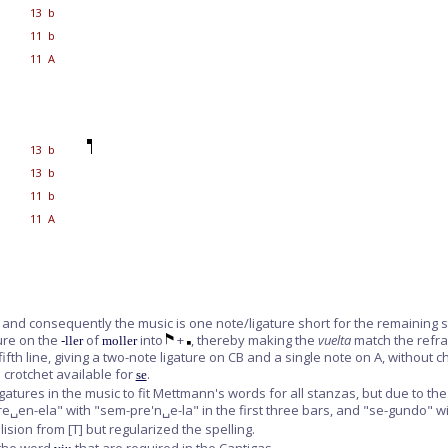
13 b
11 b
11 A
13 b
13 b
11 b
11 A
, and consequently the music is one note/ligature short for the remaining sta
ure on the
of
into
+
, thereby making the
vuelta
match the refrai
-ller
moller
 fifth line, giving a two-note ligature on CB and a single note on A, withou
D crotchet available for
.
se
atures in the music to fit Mettmann's words for all stanzas, but due to the
␣en-ela" with "sem-pre'n␣e-la" in the first three bars, and "se-gundo" with
elision from
[T]
but regularized the spelling.