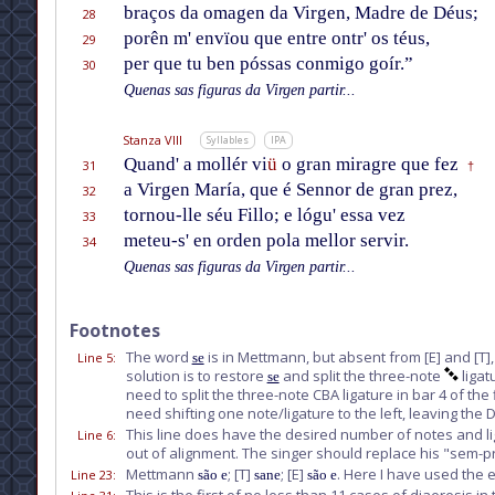
braços da omagen da Virgen, Madre de Déus;
28
porên m' envïou que entre ontr' os téus,
29
per que tu ben póssas conmigo goír.”
30
Quenas sas figuras da Virgen partir...
Stanza VIII
Syllables
IPA
Quand' a mollér vi
ü
o gran miragre que fez
31
†
a Virgen María, que é Sennor de gran prez,
32
tornou-lle séu Fillo; e lógu' essa vez
33
meteu-s' en orden pola mellor servir.
34
Quenas sas figuras da Virgen partir...
Footnotes
The word
is in Mettmann, but absent from
[E]
and
[T]
Line 5
:
se
solution is to restore
and split the three-note
ligat
se
need to split the three-note CBA ligature in bar 4 of the
need shifting one note/ligature to the left, leaving the 
This line does have the desired number of notes and lig
Line 6
:
out of alignment. The singer should replace his "sem-pre
Mettmann
;
[T]
;
[E]
. Here I have used the 
Line 23
:
são e
sane
são e