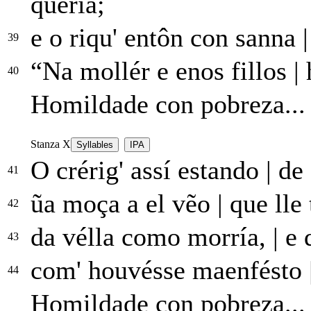
quería;
e o riqu' entôn con sanna
|
39
“Na mollér e enos fillos
|
h
40
Homildade con pobreza...
Stanza X
Syllables
IPA
O crérig' assí estando
|
de 
41
ũa moça a el vẽo
|
que lle
42
da vélla como morría,
|
e 
43
com' houvésse maenfésto
44
Homildade con pobreza...