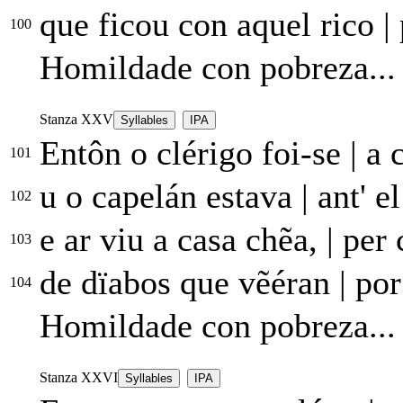
que ficou con aquel rico
|
100
Homildade con pobreza...
Stanza XXV
Syllables
IPA
Entôn o clérigo foi-se
|
a c
101
u o capelán estava
|
ant' el
102
e ar viu a casa chẽa,
|
per 
103
de dïabos que vẽéran
|
por
104
Homildade con pobreza...
Stanza XXVI
Syllables
IPA