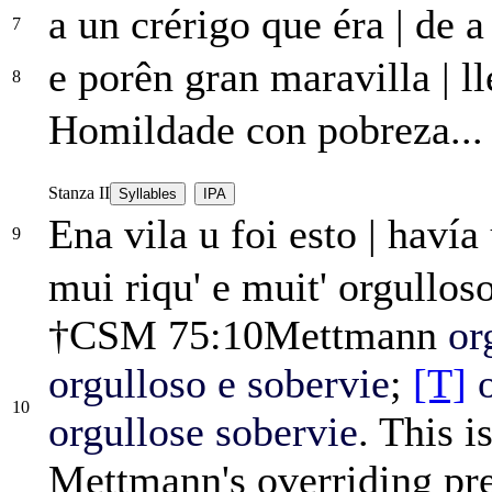
a un crérigo que éra
|
de a 
7
e porên gran maravilla
|
ll
8
Homildade con pobreza...
Stanza II
Syllables
IPA
Ena vila u foi esto
|
havía 
9
mui riqu' e muit'
orgullos
†
CSM 75:10
Mettmann
or
orgulloso e sobervie
;
[T]
10
orgullose sobervie
. This i
Mettmann's overriding pr