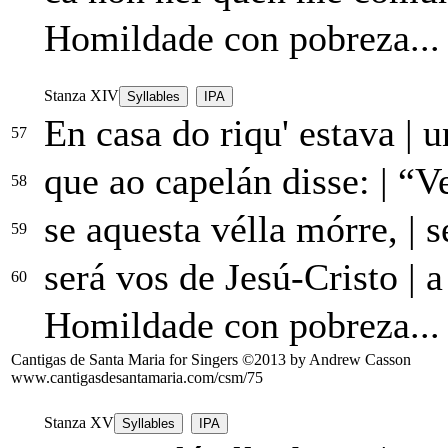
Homildade con pobreza...
Stanza XIV
Syllables
IPA
En casa do riqu' estava
|
un
57
que ao capelán disse:
|
“Ve
58
se aquesta vélla mórre,
|
se
59
será vos de Jesú-Cristo
|
a
60
Homildade con pobreza...
Cantigas de Santa Maria for Singers ©2013 by Andrew Casson
www.cantigasdesantamaria.com/csm/75
Stanza XV
Syllables
IPA