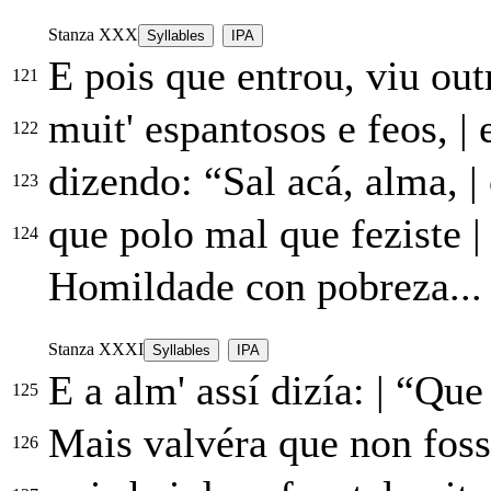
Stanza XXX
Syllables
IPA
E pois que entrou, viu ou
121
muit' espantosos e feos,
|
e
122
dizendo: “Sal acá, alma,
|
123
que polo mal que feziste
|
124
Homildade con pobreza...
Stanza XXXI
Syllables
IPA
E a alm' assí dizía:
|
“Que 
125
Mais valvéra que non fos
126