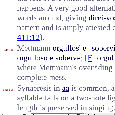
happens. A very good alternat
words around, giving
direi-vo
pattern and is amply atteste
411:12
).
Mettmann
orgullos' e | sobervi
Line 10
:
orgulloso e soberve
;
[E]
orgul
where Mettmann's overriding 
complete mess.
Synaeresis in
aa
is common, an
Line 109
:
syllable falls on a two-note l
length is preserved in singing