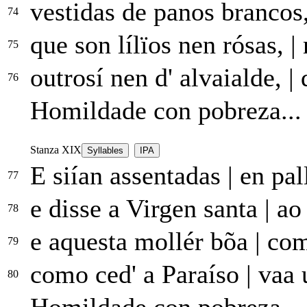
vestidas de panos brancos
74
que son lílïos nen rósas,
|
75
outrosí nen d' alvaialde,
|
q
76
Homildade con pobreza...
Stanza XIX
Syllables
IPA
E siían assentadas
|
en pal
77
e disse a Virgen santa
|
ao 
78
e aquesta mollér bõa
|
comu
79
como ced' a Paraíso
|
vaa u
80
Homildade con pobreza...