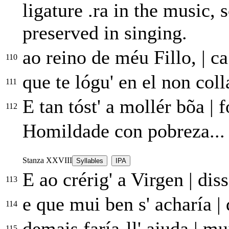
ligature
.ra
in the music, s
preserved in singing.
ao reino de méu Fillo,
|
ca
110
que te lógu' en el non col
111
E tan tóst' a mollér bõa
|
f
112
Homildade con pobreza...
Stanza XXVIII
Syllables
IPA
E ao crérig' a Virgen
|
diss
113
e que mui ben s' acharía
|
d
114
demais faría-ll' ajuda
|
mui
115