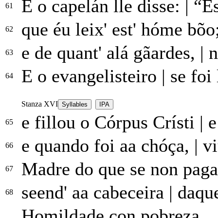
E o capelán lle disse:
|
“Es
61
que éu leix' est' hóme bõo
62
e de quant' alá gãardes,
|
n
63
E o evangelisteiro
|
se foi 
64
Stanza XVI
Syllables
IPA
e fillou o Córpus Crísti
|
e 
65
e quando foi aa chóça,
|
vi
66
Madre do que se non pag
67
seend' aa cabeceira
|
daque
68
Homildade con pobreza...