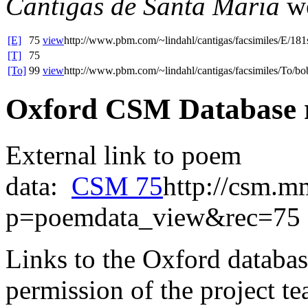
Cantigas de Santa Maria
we
[E]
75
view
http://www.pbm.com/~lindahl/cantigas/facsimiles/E/181
[T]
75
[To]
99
view
http://www.pbm.com/~lindahl/cantigas/facsimiles/To/bo
Oxford CSM Database 
External link to poem
data:
CSM 75
http://csm.m
p=poemdata_view&rec=75
Links to the Oxford databas
permission of the project t