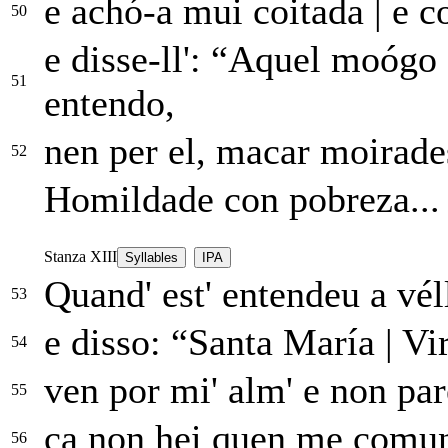
e achó-a mui coitada
|
e c
50
e disse-ll': “Aquel moógo
51
entendo,
nen per el, macar moirad
52
Homildade con pobreza...
Stanza XIII
Syllables
IPA
Quand' est' entendeu a vél
53
e disso: “Santa María
|
Vir
54
ven por mi' alm' e non pa
55
ca non hei quen me com
56