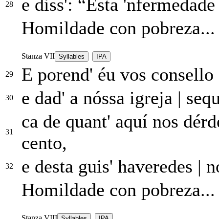
e diss': “Esta 'nfermedad
28
Homildade con pobreza...
Stanza VII
Syllables
IPA
E porend' éu vos consello
29
e dad' a nóssa igreja
|
sequ
30
ca de quant' aquí nos dér
31
cento,
e desta guis' haveredes
|
no
32
Homildade con pobreza...
Stanza VIII
Syllables
IPA