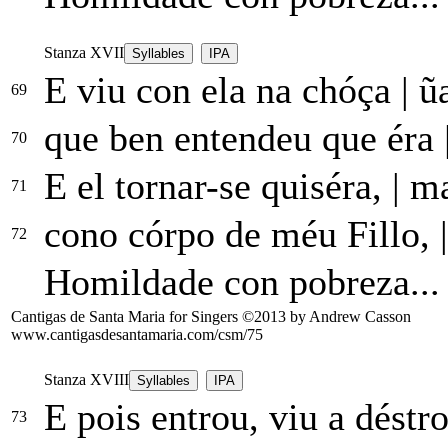
Stanza XVII
Syllables
IPA
E viu con ela na chóça
|
ũa
69
que ben entendeu que éra
70
E el tornar-se quiséra,
|
mas
71
cono córpo de méu Fillo,
|
72
Homildade con pobreza...
Cantigas de Santa Maria for Singers ©2013 by Andrew Casson
www.cantigasdesantamaria.com/csm/75
Stanza XVIII
Syllables
IPA
E pois entrou, viu a déstr
73