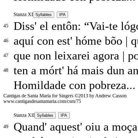
Stanza XI
Syllables
IPA
Diss' el entôn: “Vai-te ló
45
aquí con est' hóme bõo
|
qu
46
que non leixarei agora
|
po
47
ten a mórt' há mais dun a
48
Homildade con pobreza...
Cantigas de Santa Maria for Singers ©2013 by Andrew Casson
www.cantigasdesantamaria.com/csm/75
Stanza XII
Syllables
IPA
Quand' aquest' oiu a moç
49