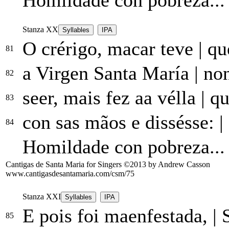
Stanza XX
Syllables
IPA
O crérigo, macar teve
|
que
81
a Virgen Santa María
|
non
82
seer, mais fez aa vélla
|
que
83
con sas mãos e dissésse:
|
84
Homildade con pobreza...
Cantigas de Santa Maria for Singers ©2013 by Andrew Casson
www.cantigasdesantamaria.com/csm/75
Stanza XXI
Syllables
IPA
E pois foi maenfestada,
|
S
85