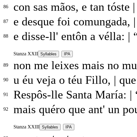
con sas mãos, e tan tóste
|
86
e desque foi comungada,
|
87
e disse-ll' entôn a vélla:
|
“
88
Stanza XXII
Syllables
IPA
non me leixes mais no m
89
u éu veja o téu Fillo,
|
que 
90
Respôs-lle Santa María:
|
91
mais quéro que ant' un p
92
Stanza XXIII
Syllables
IPA