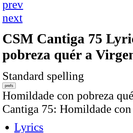
prev
next
CSM
Cantiga 75
Lyri
pobreza quér a Virge
Standard spelling
prefs
Homildade con pobreza qué
Cantiga 75: Homildade con 
Lyrics