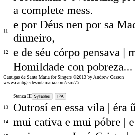
a complete mess.
e por Déus nen por sa Ma
11
dinneiro,
e de séu córpo pensava
|
mu
12
Homildade con pobreza...
Cantigas de Santa Maria for Singers ©2013 by Andrew Casson
www.cantigasdesantamaria.com/csm/75
Stanza III
Syllables
IPA
Outrosí en essa vila
|
éra ũ
13
mui cativa e mui póbre
|
e
14