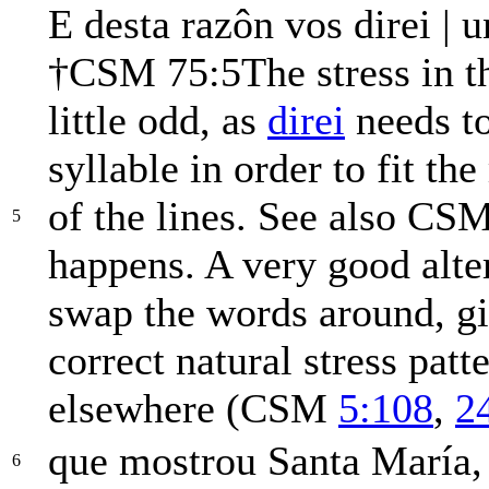
E desta razôn vos
di
rei
|
un
†
CSM 75:5
The stress in t
little odd, as
direi
needs to
syllable in order to fit th
of the lines. See also CS
5
happens. A very good alte
swap the words around, g
correct natural stress patt
elsewhere (CSM
5:108
,
2
que mostrou Santa María
6