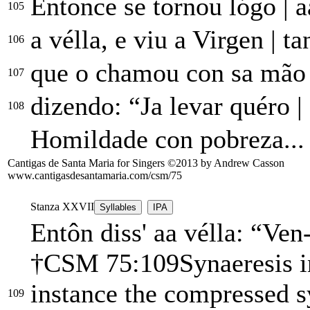
Entonce se tornou lógo
|
a
105
a vélla, e viu a Virgen
|
tan
106
que o chamou con sa mã
107
dizendo: “Ja levar quéro
|
108
Homildade con pobreza...
Cantigas de Santa Maria for Singers ©2013 by Andrew Casson
www.cantigasdesantamaria.com/csm/75
Stanza XXVII
Syllables
IPA
Entôn di
ss' aa
vélla: “Ven
†
CSM 75:109
Synaeresis 
instance the compressed sy
109