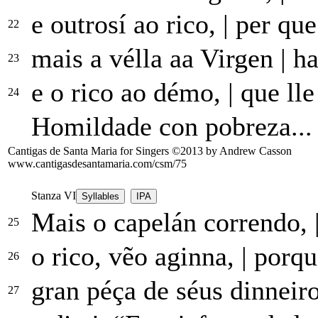
e outrosí ao rico,
|
per que
22
mais a vélla aa Virgen
|
ha
23
e o rico ao démo,
|
que lle
24
Homildade con pobreza...
Cantigas de Santa Maria for Singers ©2013 by Andrew Casson
www.cantigasdesantamaria.com/csm/75
Stanza VI
Syllables
IPA
Mais o capelán correndo,
25
o rico, vẽo aginna,
|
porque
26
gran péça de séus dinneir
27