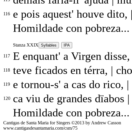
e pois aquest' houve dito,
116
Homildade con pobreza...
Stanza XXIX
Syllables
IPA
E enquant' a Virgen disse
117
teve ficados en térra,
|
cho
118
e tornou-s' a cas do rico,
|
119
ca viu de grandes dïabos
|
120
Homildade con pobreza...
Cantigas de Santa Maria for Singers ©2013 by Andrew Casson
www.cantigasdesantamaria.com/csm/75