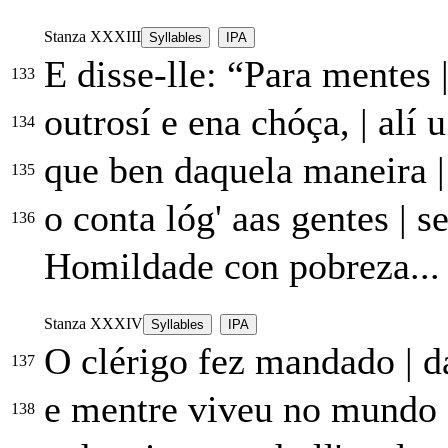
Stanza XXXIII
Syllables
IPA
E disse-lle: “Para mentes
133
outrosí e ena chóça,
|
alí u
134
que ben daquela maneira
|
135
o conta lóg' aas gentes
|
se
136
Homildade con pobreza...
Stanza XXXIV
Syllables
IPA
O clérigo fez mandado
|
da
137
e mentre viveu no mundo
138