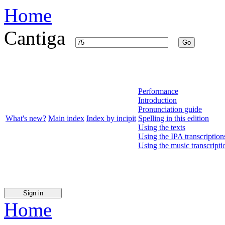
Home
Cantiga
Go
Performance
Introduction
Pronunciation guide
What's new?
Main index
Index by incipit
Spelling in this edition
Using the texts
Using the IPA transcription
Using the music transcripti
Sign in
Home