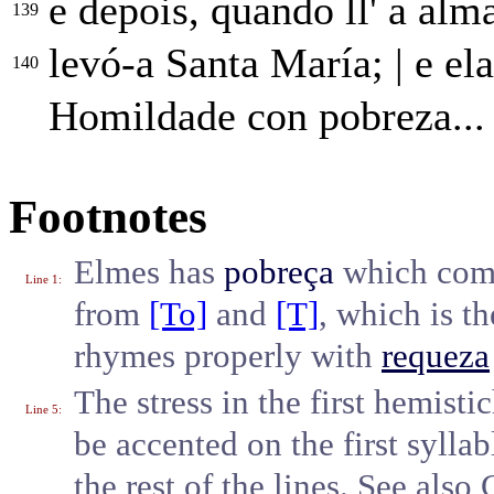
e depois, quando ll' a al
139
levó-a Santa María;
|
e ela
140
Homildade con pobreza...
Footnotes
Elmes has
pobreça
which com
Line 1
:
from
[To]
and
[T]
, which is t
rhymes properly with
requeza
The stress in the first hemistic
Line 5
:
be accented on the first syllab
the rest of the lines. See als