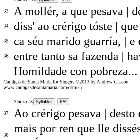
A mollér, a que pesava
|
de
33
diss' ao crérigo tóste
|
que 
34
ca séu marido guarría,
|
e 
35
entre tanto sa fazenda
|
hav
36
Homildade con pobreza...
Cantigas de Santa Maria for Singers ©2013 by Andrew Casson
www.cantigasdesantamaria.com/csm/75
Stanza IX
Syllables
IPA
Ao crérigo pesava
|
desto q
37
mais por ren que lle dissé
38