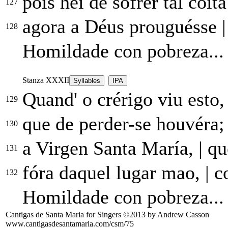
pois hei de sofrer tal coit
127
agora a Déus prouguésse
|
128
Homildade con pobreza...
Stanza XXXII
Syllables
IPA
Quand' o crérigo viu esto
129
que de perder-se houvéra
130
a Virgen Santa María,
|
que
131
fóra daquel lugar mao,
|
co
132
Homildade con pobreza...
Cantigas de Santa Maria for Singers ©2013 by Andrew Casson
www.cantigasdesantamaria.com/csm/75