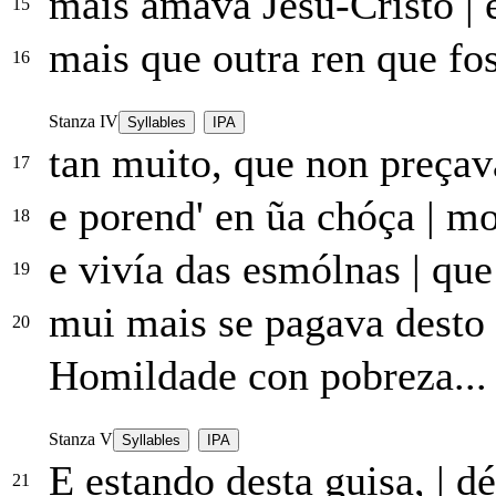
mais amava Jesú-Cristo
|
e
15
mais que outra ren que fo
16
Stanza IV
Syllables
IPA
tan muito, que non preça
17
e porend' en ũa chóça
|
mor
18
e vivía das esmólnas
|
que 
19
mui mais se pagava desto
20
Homildade con pobreza...
Stanza V
Syllables
IPA
E estando desta guisa,
|
déu
21