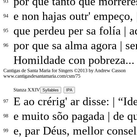
por que tanto que morrer
93
e non hajas outr' empeço,
94
que perdeu per sa folía
|
aq
95
por que sa alma agora
|
se
96
Homildade con pobreza...
Cantigas de Santa Maria for Singers ©2013 by Andrew Casson
www.cantigasdesantamaria.com/csm/75
Stanza XXIV
Syllables
IPA
E ao crérig' ar disse:
|
“Ide
97
e muito sõo pagada
|
de qu
98
e, par Déus, mellor conse
99