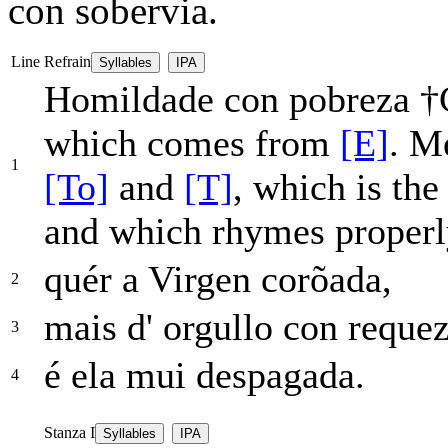
con sobervia.
Line
Refrain
Syllables
IPA
Homildade con pobreza
†
which comes from
[E]
. M
1
[To]
and
[T]
, which is th
and which rhymes proper
quér a Virgen corõada,
2
mais d' orgullo con reque
3
é ela mui despagada.
4
Stanza I
Syllables
IPA