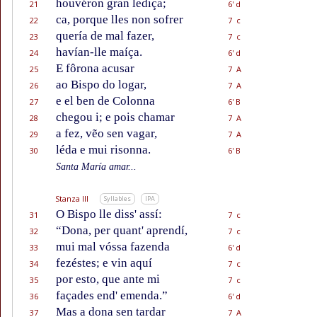
houvéron gran lediça;
21
6' d
ca, porque lles non sofrer
22
7 c
quería de mal fazer,
23
7 c
havían-lle maíça.
24
6' d
E fôrona acusar
25
7 A
ao Bispo do logar,
26
7 A
e el ben de Colonna
27
6' B
chegou i; e pois chamar
28
7 A
a fez, vẽo sen vagar,
29
7 A
léda e mui risonna.
30
6' B
Santa María amar...
Stanza III
Syllables
IPA
O Bispo lle diss' assí:
31
7 c
“Dona, per quant' aprendí,
32
7 c
mui mal vóssa fazenda
33
6' d
fezéstes; e vin aquí
34
7 c
por esto, que ante mi
35
7 c
façades end' emenda.”
36
6' d
Mas a dona sen tardar
37
7 A