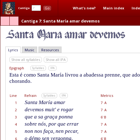
What's new?
Main index
Inde
Go
Cantiga
Cantiga 7
: Santa María amar devemos
Lyrics
Music
Resources
Show all syllables
Show all IPA
Epigraph
Syllables
IPA
Esta é como Santa María livrou a abadessa prenne, que ador
chorando.
Line
Refrain
Metrics
Syllables
IPA
Santa María amar
1
7 A
devemos muit' e rogar
2
7 A
que a sa graça ponna
3
6' B
sobre nós, por que errar
4
7 A
non nos faça, nen pecar,
5
7 A
o démo sen vergonna.
6
6' B