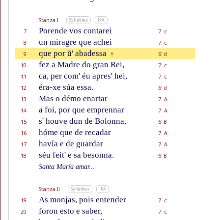
Stanza I
Syllables
IPA
Porende vos contarei
7
7 c
un miragre que achei
8
7 c
que por ũ' abadessa
9
6' d
†
fez a Madre do gran Rei,
10
7 c
ca, per com' éu apres' hei,
11
7 c
éra-xe súa essa.
12
6' d
Mas o démo enartar
13
7 A
a foi, por que emprennar
14
7 A
s' houve dun de Bolonna,
15
6' B
hóme que de recadar
16
7 A
havía e de guardar
17
7 A
séu feit' e sa besonna.
18
6' B
Santa María amar...
Stanza II
Syllables
IPA
As monjas, pois entender
19
7 c
foron esto e saber,
20
7 c