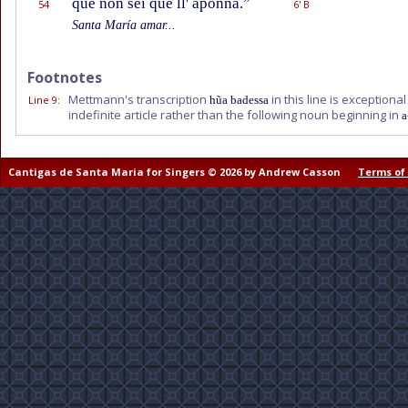
que non sei que ll' aponna.”
54
6' B
Santa María amar...
Footnotes
Mettmann's transcription
in this line is exception
Line 9
:
hũa badessa
indefinite article rather than the following noun beginning in
a
Cantigas de Santa Maria for Singers © 2026 by Andrew Casson
Terms of