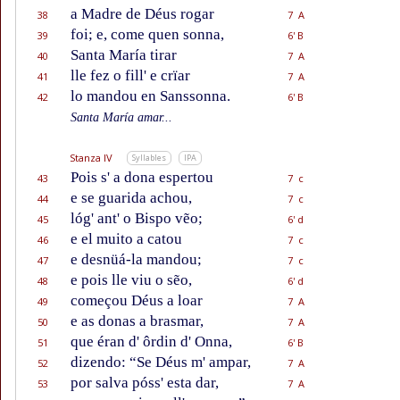
a Madre de Déus rogar
38
7 A
foi; e, come quen sonna,
39
6' B
Santa María tirar
40
7 A
lle fez o fill' e crïar
41
7 A
lo mandou en Sanssonna.
42
6' B
Santa María amar...
Stanza IV
Syllables
IPA
Pois s' a dona espertou
43
7 c
e se guarida achou,
44
7 c
lóg' ant' o Bispo vẽo;
45
6' d
e el muito a catou
46
7 c
e desnüá-la mandou;
47
7 c
e pois lle viu o sẽo,
48
6' d
começou Déus a loar
49
7 A
e as donas a brasmar,
50
7 A
que éran d' ôrdin d' Onna,
51
6' B
dizendo: “Se Déus m' ampar,
52
7 A
por salva póss' esta dar,
53
7 A