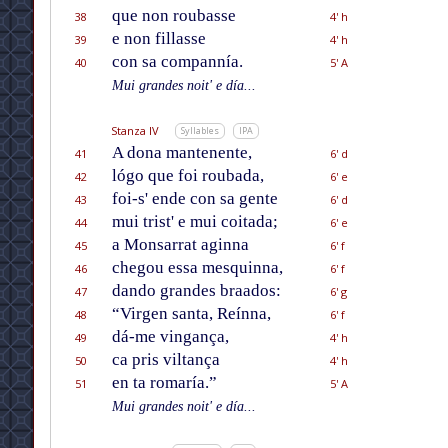
que non roubasse
38
4' h
e non fillasse
39
4' h
con sa compannía.
40
5' A
Mui grandes noit' e día...
Stanza IV
Syllables
IPA
A dona mantenente,
41
6' d
lógo que foi roubada,
42
6' e
foi-s' ende con sa gente
43
6' d
mui trist' e mui coitada;
44
6' e
a Monsarrat aginna
45
6' f
chegou essa mesquinna,
46
6' f
dando grandes braados:
47
6' g
“Virgen santa, Reínna,
48
6' f
dá-me vingança,
49
4' h
ca pris viltança
50
4' h
en ta romaría.”
51
5' A
Mui grandes noit' e día...