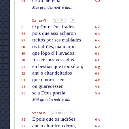
ca xo merecía.
84
5' A
Mui grandes noit' e día...
Stanza VIII
Syllables
IPA
O prïor e séus frades,
85
6' d
pois que assí acharon
86
6' e
treitos por sas maldades
87
6' d
os ladrões, mandaron
88
6' e
que lógo d' i levados
89
6' f
fossen, atravessados
90
6' f
en bestias que trouxéran,
91
6' g
ant' o altar deitados
92
6' f
que i morressen,
93
4' h
ou guarecessen
94
4' h
se a Déus prazía.
95
5' A
Mui grandes noit' e día...
Stanza IX
Syllables
IPA
E pois que os ladrões
96
6' d
ant' o altar trouxéron,
97
6' e