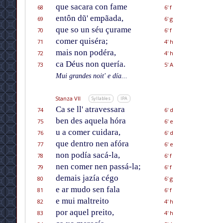
que sacara con fame
68
6' f
entôn dũ' empãada,
69
6' g
que so un séu çurame
70
6' f
comer quiséra;
71
4' h
mais non podéra,
72
4' h
ca Déus non quería.
73
5' A
Mui grandes noit' e día...
Stanza VII
Syllables
IPA
Ca se ll' atravessara
74
6' d
ben des aquela hóra
75
6' e
u a comer cuidara,
76
6' d
que dentro nen afóra
77
6' e
non podía sacá-la,
78
6' f
nen comer nen passá-la;
79
6' f
demais jazía cégo
80
6' g
e ar mudo sen fala
81
6' f
e mui maltreito
82
4' h
por aquel preito,
83
4' h