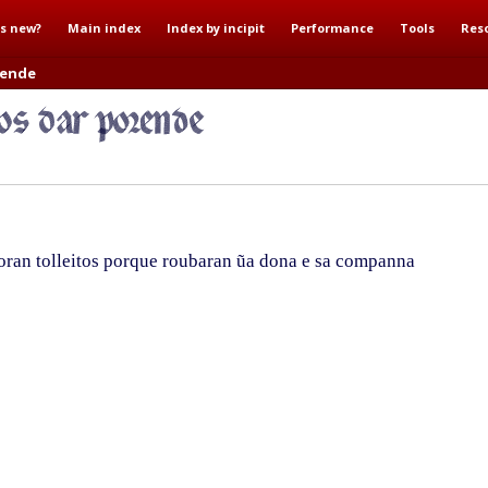
s new?
Main index
Index by incipit
Performance
Tools
Res
rende
foran tolleitos porque roubaran ũa dona e sa companna