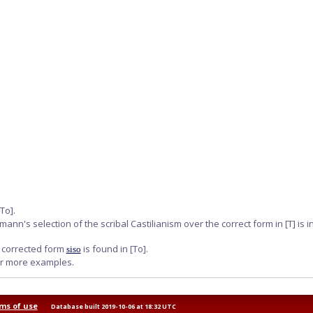
[To]
.
tmann's selection of the scribal Castilianism over the correct form in
[T]
is i
s corrected form
is found in
[To]
.
siso
or more examples.
ms of use
Database built 2019-10-06 at 18:32 UTC