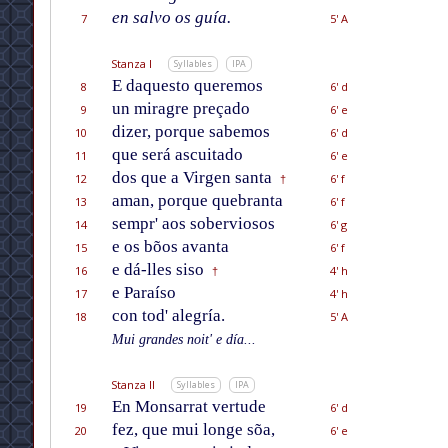
en salvo os guía.
7
5' A
Stanza I
Syllables
IPA
E daquesto queremos
8
6' d
un miragre preçado
9
6' e
dizer, porque sabemos
10
6' d
que será ascuitado
11
6' e
dos que a Virgen santa
12
6' f
†
aman, porque quebranta
13
6' f
sempr' aos soberviosos
14
6' g
e os bõos avanta
15
6' f
e dá-lles siso
16
4' h
†
e Paraíso
17
4' h
con tod' alegría.
18
5' A
Mui grandes noit' e día...
Stanza II
Syllables
IPA
En Monsarrat vertude
19
6' d
fez, que mui longe sõa,
20
6' e