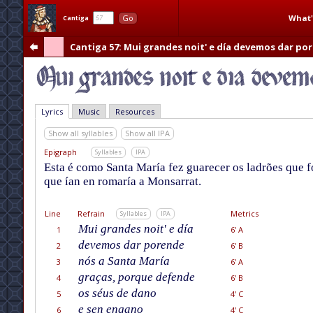
What'
Go
Cantiga
Cantiga 57
: Mui grandes noit' e día devemos dar po
Lyrics
Music
Resources
Show all syllables
Show all IPA
Epigraph
Syllables
IPA
Esta é como Santa María fez guarecer os ladrões que 
que ían en romaría a Monsarrat.
Line
Refrain
Metrics
Syllables
IPA
Mui grandes noit' e día
1
6' A
devemos dar porende
2
6' B
nós a Santa María
3
6' A
graças, porque defende
4
6' B
os séus de dano
5
4' C
e sen engano
6
4' C