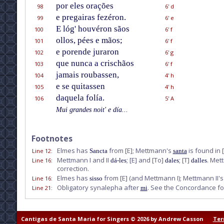
por eles orações
98
6' d
e pregairas fezéron.
99
6' e
E lóg' houvéron sãos
100
6' f
ollos, pées e mãos;
101
6' f
e porende juraron
102
6' g
que nunca a crischãos
103
6' f
jamais roubassen,
104
4' h
e se quitassen
105
4' h
daquela folía.
106
5' A
Mui grandes noit' e día...
Footnotes
Elmes has
from
[E]
; Mettmann's
is found in
Line 12
:
Sancta
santa
Mettmann I and II
;
[E]
and
[To]
;
[T]
. Met
Line 16
:
dá-les
dales
dalles
correction.
Elmes has
from
[E]
(and Mettmann I); Mettmann II'
Line 16
:
sisso
Obligatory synalepha after
. See the Concordance f
Line 21
:
mi
Cantigas de Santa Maria for Singers © 2026 by Andrew Casson
Ter