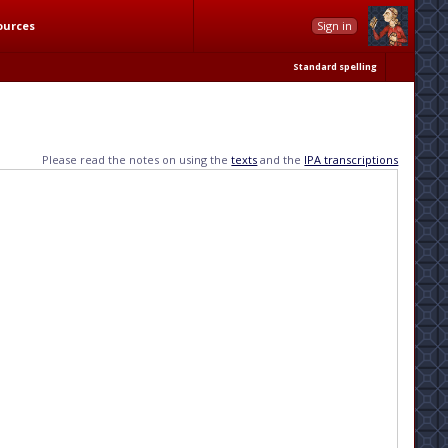
ources
Sign in
Standard spelling
Please read the notes on using the
texts
and the
IPA transcriptions