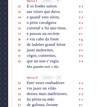
Stanza V
Syllables
IPA
E os frades saíron
52
6' d
aas vózes que dava;
53
6' e
e quand' esto oíron,
54
6' d
o prïor cavalgava
55
6' e
corrend' e foi mui tóste,
56
6' f
e passou un recóste
57
6' f
e viu cabo da fonte
58
6' g
de ladrões grand' hóste
59
6' f
jazer maltreitos,
60
4' h
cégos, contreitos,
61
4' h
que un non s' ergía.
62
5' A
Mui grandes noit' e día...
Stanza VI
Syllables
IPA
Entr' esses roubadores
63
6' d
viu jazer un vilão
64
6' e
desses mais malfeitores,
65
6' d
ũa pérna na mão
66
6' e
de galinna, freame
67
6' f