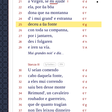
a Virgen, se
mi a
jude
21
6' d
†
ela, por ũa bõa
22
6' e
dona que na montanna
23
6' f
d' i mui grand' e estranna
24
6' f
deceu a ũa fonte
25
6' g
con toda sa companna,
26
6' f
por i jantaren,
27
4' h
des i folgaren
28
4' h
e iren sa vía.
29
5' A
Mui grandes noit' e día...
Stanza III
Syllables
IPA
U seían comendo
30
6' d
cabo daquela fonte,
31
6' e
a eles mui correndo
32
6' d
saiu ben desse monte
33
6' e
Reimund', un cavaleiro
34
6' f
roubador e guerreiro,
35
6' f
que de quanto tragían
36
6' g
non lles leixou dinneiro
37
6' f