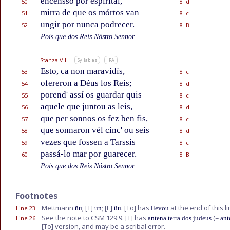
encensso por espirital,
50
8 d
mirra de que os mórtos van
51
8 c
ungir por nunca podrecer.
52
8 B
Pois que dos Reis Nóstro Sennor...
Stanza VII
Syllables
IPA
Esto, ca non maravidís,
53
8 c
ofereron a Déus los Reis;
54
8 d
porend' assí os guardar quis
55
8 c
aquele que juntou as leis,
56
8 d
que per sonnos os fez ben fis,
57
8 c
que sonnaron vél cinc' ou seis
58
8 d
vezes que fossen a Tarssís
59
8 c
passá-lo mar por guarecer.
60
8 B
Pois que dos Reis Nóstro Sennor...
Footnotes
Mettmann
;
[T]
;
[E]
.
[To]
has
at the end of this l
Line 23
:
ũu
un
ũu
llevou
See the note to CSM
129:9
.
[T]
has
(=
Line 26
:
antena terra dos judeus
ant
[To]
version, and may be a scribal error.