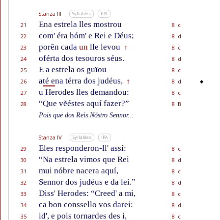
Stanza III
Syllables
IPA
Ena estrela lles mostrou
21
8 c
com' éra hóm' e Rei e Déus;
22
8 d
porên cada
un
lle levou
23
8 c
†
oférta dos tesouros séus.
24
8 d
E a estrela os guïou
25
8 c
a
té e
na térra dos judéus,
26
8 d
†
u Herodes lles demandou:
27
8 c
“Que vẽéstes aquí fazer?”
28
8 B
Pois que dos Reis Nóstro Sennor...
Stanza IV
Syllables
IPA
Eles responderon-ll' assí:
29
8 c
“Na estrela vimos que Rei
30
8 d
mui nóbre nacera aquí,
31
8 c
Sennor dos judéus e da lei.”
32
8 d
Diss' Herodes: “Creed' a mi,
33
8 c
ca bon conssello vos darei:
34
8 d
id', e pois tornardes des i,
35
8 c