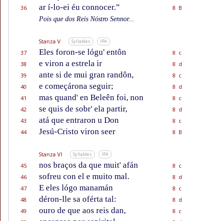
ar í-lo-ei éu connocer.”
36
8 B
Pois que dos Reis Nóstro Sennor...
Stanza V
Syllables
IPA
Eles foron-se lógu' entôn
37
8 c
e viron a estrela ir
38
8 d
ante si de mui gran randôn,
39
8 c
e começárona seguir;
40
8 d
mas quand' en Beleên foi, non
41
8 c
se quis de sobr' ela partir,
42
8 d
atá que entraron u Don
43
8 c
Jesú-Cristo viron seer
44
8 B
Stanza VI
Syllables
IPA
nos braços da que muit' afán
45
8 c
sofreu con el e muito mal.
46
8 d
E eles lógo manamán
47
8 c
déron-lle sa oférta tal:
48
8 d
ouro de que aos reis dan,
49
8 c