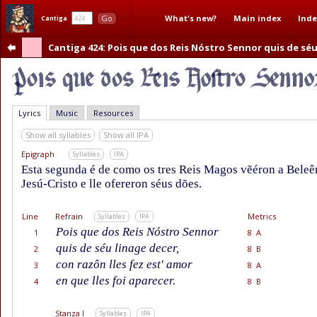
What's new?
Main index
Inde
Go
Cantiga
Cantiga 424
: Pois que dos Reis Nóstro Sennor quis de séu
Lyrics
Music
Resources
Show all syllables
Show all IPA
Epigraph
Syllables
IPA
Esta segunda é de como os tres Reis Magos vẽéron a Beleê
Jesú-Cristo e lle ofereron séus dões.
Line
Refrain
Metrics
Syllables
IPA
Pois que dos Reis Nóstro Sennor
1
8 A
quis de séu linage decer,
2
8 B
con razôn lles fez est' amor
3
8 A
en que lles foi aparecer.
4
8 B
Stanza I
Syllables
IPA