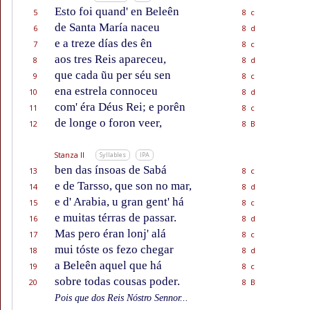
Esto foi quand' en Beleên
5
8 c
de Santa María naceu
6
8 d
e a treze días des ên
7
8 c
aos tres Reis apareceu,
8
8 d
que cada ũu per séu sen
9
8 c
ena estrela connoceu
10
8 d
com' éra Déus Rei; e porên
11
8 c
de longe o foron veer,
12
8 B
Stanza II
Syllables
IPA
ben das ínsoas de Sabá
13
8 c
e de Tarsso, que son no mar,
14
8 d
e d' Arabia, u gran gent' há
15
8 c
e muitas térras de passar.
16
8 d
Mas pero éran lonj' alá
17
8 c
mui tóste os fezo chegar
18
8 d
a Beleên aquel que há
19
8 c
sobre todas cousas poder.
20
8 B
Pois que dos Reis Nóstro Sennor...