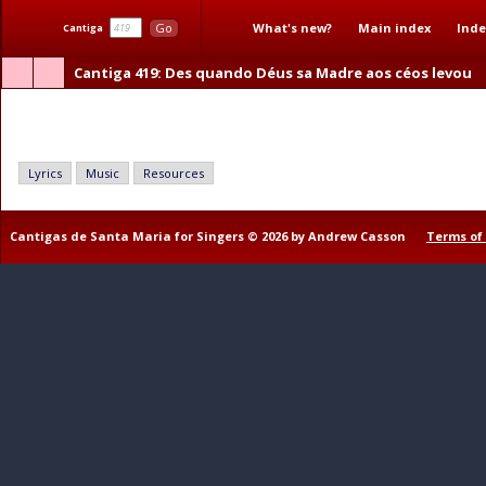
What's new?
Main index
Inde
Go
Cantiga
Cantiga 419
: Des quando Déus sa Madre aos céos levou
Des quando Déus sa Madre aos céos levou
Lyrics
Music
Resources
Cantigas de Santa Maria for Singers © 2026 by Andrew Casson
Terms of