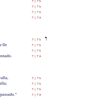
7'
|
7' b
7'
|
7' b
7'
|
7' b
.
7'
|
7' A
7'
|
7' b
-lle
7'
|
7' b
7'
|
7' b
annado.
7'
|
7' A
alla,
7'
|
7' b
lla;
7'
|
7' b
7'
|
7' b
 passado.”
7'
|
7' A