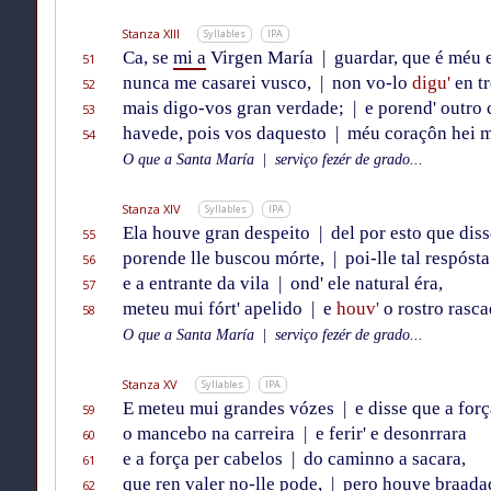
Stanza XIII
Syllables
IPA
Ca, se
mi a
Virgen María
|
guardar, que é méu e
51
nunca me casarei vusco,
|
non vo-lo
digu'
en tr
52
mais digo-vos gran verdade;
|
e porend' outro 
53
havede, pois vos daquesto
|
méu coraçôn hei m
54
O que a Santa María
|
serviço fezér de grado...
Stanza XIV
Syllables
IPA
Ela houve gran despeito
|
del por esto que diss
55
porende lle buscou mórte,
|
poi-lle tal respósta
56
e a entrante da vila
|
ond' ele natural éra,
57
meteu mui fórt' apelido
|
e
houv'
o rostro rasca
58
O que a Santa María
|
serviço fezér de grado...
Stanza XV
Syllables
IPA
E meteu mui grandes vózes
|
e disse que a forç
59
o mancebo na carreira
|
e ferir' e desonrrara
60
e a força per cabelos
|
do caminno a sacara,
61
que ren valer no-lle pode,
|
pero houve braada
62