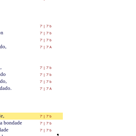
7'
|
7' b
on
7'
|
7' b
7'
|
7' b
do,
7'
|
7' A
,
7'
|
7' b
ndo
7'
|
7' b
do,
7'
|
7' b
 dado.
7'
|
7' A
e,
7'
|
7' b
ta bondade
7'
|
7' b
dade
7'
|
7' b