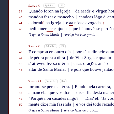
Stanza X
Syllables
IPA
Quando foron na igreja
|
da Madr' e Virgen ho
39
mandou fazer o mancebo
|
candeas lógo d' ent
40
e dormi
ü
na igreja
|
e
aa
nóssa avogada
41
†
pediu mer
cee
e ajuda
|
que ll' houvésse perdõa
42
O que a Santa María
|
serviço fezér de grado...
Stanza XI
Syllables
IPA
E comprou en outro día
|
por séus dinneiros un
43
de pédra pera a óbra
|
de Vila-Sirga, e quanto
44
s' atreveu fez sa oférta
|
e sas orações ant' o
45
altar de Santa María;
|
e pois que houve jantad
46
Stanza XII
Syllables
IPA
tornou-se pera sa térra.
|
E indo pela carreira,
47
a manceba que vos dixe
|
disse-lle desta manei
48
“Porquê non casades migo?”
|
Diss' el: “Ja vos
49
mente dixe mia fazenda
|
e vos dei todo recado
50
O que a Santa María
|
serviço fezér de grado...