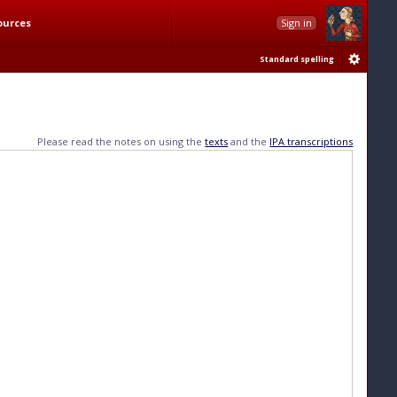
ources
Sign in
Standard spelling
Please read the notes on using the
texts
and the
IPA transcriptions