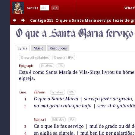
What'
Go
Cantiga
Cantiga 355
: O que a Santa María serviço fezér de g
Lyrics
Music
Resources
Show all syllables
Show all IPA
Epigraph
Syllables
IPA
Esta é como Santa María de Vila-Sirga livrou ũu hóme 
eigreja.
Line
Refrain
Syllables
IPA
O que a Santa María
|
serviço fezér de grado,
1
na mui gran coita que haja
|
seer-ll-á galardõ
2
Stanza I
Syllables
IPA
Ca o que lle faz serviço
|
mui de grado ou dá d
3
en algũa sa eigreja,
|
mui ben llo per galardõa;
4