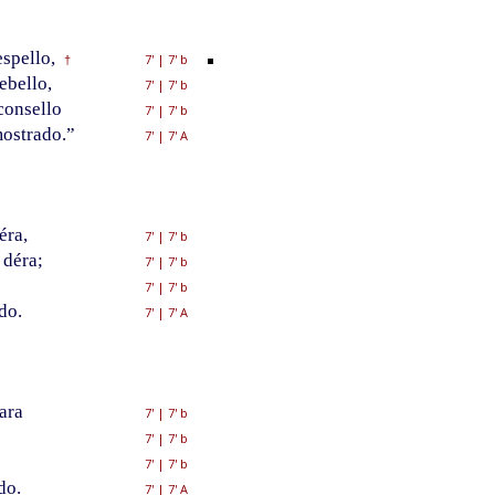
spello,
7'
|
7' b
†
ebello,
7'
|
7' b
consello
7'
|
7' b
ostrado.”
7'
|
7' A
éra,
7'
|
7' b
 déra;
7'
|
7' b
7'
|
7' b
do.
7'
|
7' A
ara
7'
|
7' b
7'
|
7' b
7'
|
7' b
do.
7'
|
7' A