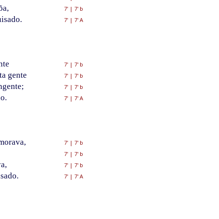
õa,
7'
|
7' b
uisado.
7'
|
7' A
nte
7'
|
7' b
ta gente
7'
|
7' b
gente;
7'
|
7' b
o.
7'
|
7' A
morava,
7'
|
7' b
7'
|
7' b
a,
7'
|
7' b
asado.
7'
|
7' A