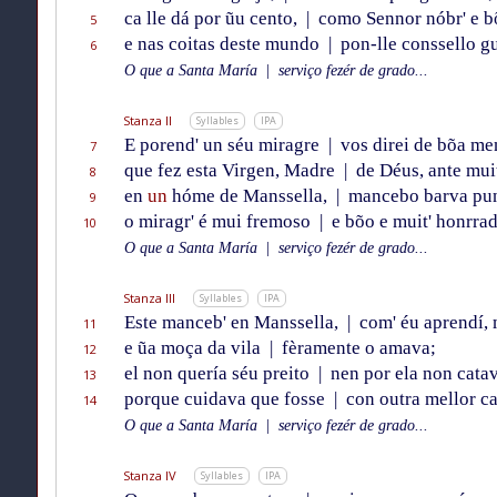
ca lle dá por ũu cento,
|
como Sennor nóbr' e b
5
e nas coitas deste mundo
|
pon-lle conssello g
6
O que a Santa María
|
serviço fezér de grado...
Stanza II
Syllables
IPA
E porend' un séu miragre
|
vos direi de bõa me
7
que fez esta Virgen, Madre
|
de Déus, ante mui
8
en
un
hóme de Manssella,
|
mancebo barva pun
9
o miragr' é mui fremoso
|
e bõo e muit' honrrad
10
O que a Santa María
|
serviço fezér de grado...
Stanza III
Syllables
IPA
Este manceb' en Manssella,
|
com' éu aprendí, 
11
e ũa moça da vila
|
fèramente o amava;
12
el non quería séu preito
|
nen por ela non catav
13
porque cuidava que fosse
|
con outra mellor c
14
O que a Santa María
|
serviço fezér de grado...
Stanza IV
Syllables
IPA