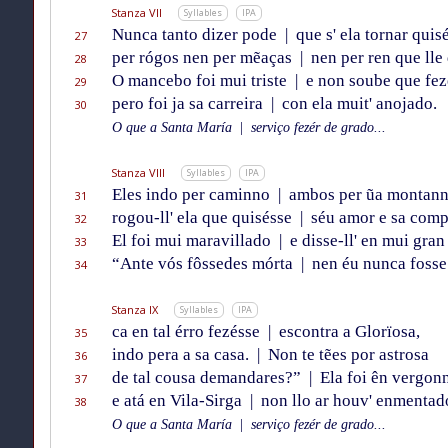
Stanza VII
Syllables
IPA
Nunca tanto dizer pode
|
que s' ela tornar quis
27
per rógos nen per mẽaças
|
nen per ren que lle 
28
O mancebo foi mui triste
|
e non soube que fez
29
pero foi ja sa carreira
|
con ela muit' anojado.
30
O que a Santa María
|
serviço fezér de grado...
Stanza VIII
Syllables
IPA
Eles indo per caminno
|
ambos per ũa montann
31
rogou-ll' ela que quisésse
|
séu amor e sa comp
32
El foi mui maravillado
|
e disse-ll' en mui gran
33
“Ante vós fôssedes mórta
|
nen éu nunca fosse
34
Stanza IX
Syllables
IPA
ca en tal érro fezésse
|
escontra a Glorïosa,
35
indo pera a sa casa.
|
Non te tẽes por astrosa
36
de tal cousa demandares?”
|
Ela foi ên vergon
37
e atá en Vila-Sirga
|
non llo ar houv' enmentad
38
O que a Santa María
|
serviço fezér de grado...