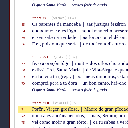
O que a Santa María
|
serviço fezér de grado...
Stanza XVI
Syllables
IPA
Os parentes da manceba
|
aas justiças fezéron
63
queixume; e eles lógo
|
aquel mancebo presér
64
e, sen saber a verdade,
|
aa forca con el déron.
65
E el, pois viu que sería
|
de tod' en tod' enforca
66
Stanza XVII
Syllables
IPA
fezo a oraçôn lógo
|
muit' e dos ollos chorando
67
e diss': “Ai, Santa María
|
de Vila-Sirga, e qua
68
éu fui ena ta igreja,
|
por méus dinneiros, estan
69
comprei pera a ta óbra
|
un bon canto, hei-cho
70
O que a Santa María
|
serviço fezér de grado...
Stanza XVIII
Syllables
IPA
Porên, Virgen grorïosa,
|
Madre de gran pïedad
71
non cates a méus pecados,
|
mais, Sennor, por 
72
vei como moir' a gran tórto,
|
ca tu sabes a ver
73