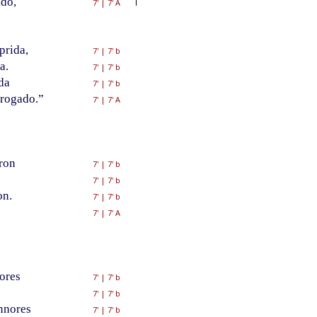
do,
7'
|
7' A
prida,
7'
|
7' b
a.
7'
|
7' b
da
7'
|
7' b
 rogado.”
7'
|
7' A
aron
7'
|
7' b
7'
|
7' b
on.
7'
|
7' b
7'
|
7' A
ores
7'
|
7' b
7'
|
7' b
nnores
7'
|
7' b