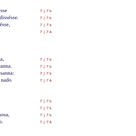
ésse
7'
|
7' b
dissésse.
7'
|
7' b
ésse,
7'
|
7' b
7'
|
7' A
a,
7'
|
7' b
anna.
7'
|
7' b
 sanna:
7'
|
7' b
 nado
7'
|
7' A
7'
|
7' b
7'
|
7' b
nosa,
7'
|
7' b
o.
7'
|
7' A