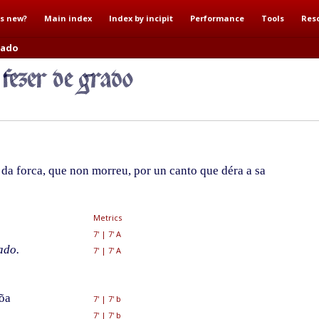
s new?
Main index
Index by incipit
Performance
Tools
Res
rado
da forca, que non morreu, por un canto que déra a sa
Metrics
7'
|
7' A
ado.
7'
|
7' A
õa
7'
|
7' b
7'
|
7' b