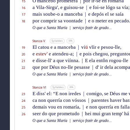
O mancebo prometera
|
por ir-se en romaría
15
a Vila-Sirgu', e guisou-se
|
e foi-se lógo sa vía;
16
mais soube-o a manceba
|
e depós el se saía
17
por comprir sa voontade
|
e o meter en pecado
18
O que a Santa María
|
serviço fezér de grado...
Stanza V
Syllables
IPA
El catou e a manceba
|
vi
ü
vĩir e pesou-lle,
19
e
estev'
e atendeu-a;
|
e pois chegou, preguntou
20
e disse-ll' a que viínna.
|
E ela entôn rogou-lle
21
que por Déus no-lle pesasse
|
d' ir dela acomp
22
O que a Santa María
|
serviço fezér de grado...
Stanza VI
Syllables
IPA
E diss' el: “E non iredes
|
comigo, se Déus me v
23
ca non querría con vóssos
|
parentes haver bara
24
demais vou en romaría,
|
e non querría en falla
25
seer do que prometudo
|
hei mui gran temp' há
26
O que a Santa María
|
serviço fezér de grado...