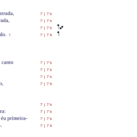
nrrada,
7'
|
7' b
rada,
7'
|
7' b
7'
|
7' b
do.
7'
|
7' A
†
 canto
7'
|
7' b
7'
|
7' b
7'
|
7' b
o,
7'
|
7' A
7'
|
7' b
ra:
7'
|
7' b
 éu primeira-
7'
|
7' b
.
7'
|
7' A