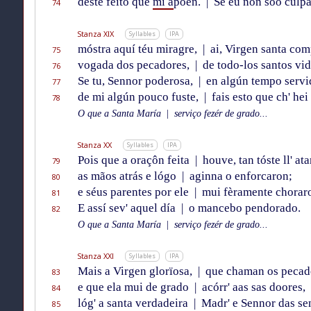
deste feito que
mi a
põen.
|
Se éu non sõo culpa
74
Stanza XIX
Syllables
IPA
móstra aquí téu miragre,
|
ai, Virgen santa com
75
vogada dos pecadores,
|
de todo-los santos vid
76
Se tu, Sennor poderosa,
|
en algún tempo servi
77
de mi algún pouco fuste,
|
fais esto que ch' hei
78
O que a Santa María
|
serviço fezér de grado...
Stanza XX
Syllables
IPA
Pois que a oraçôn feita
|
houve, tan tóste ll' at
79
as mãos atrás e lógo
|
aginna o enforcaron;
80
e séus parentes por ele
|
mui fèramente chorar
81
E assí sev' aquel día
|
o mancebo pendorado.
82
O que a Santa María
|
serviço fezér de grado...
Stanza XXI
Syllables
IPA
Mais a Virgen glorïosa,
|
que chaman os pecad
83
e que ela mui de grado
|
acórr' aas sas doores,
84
lóg' a santa verdadeira
|
Madr' e Sennor das se
85