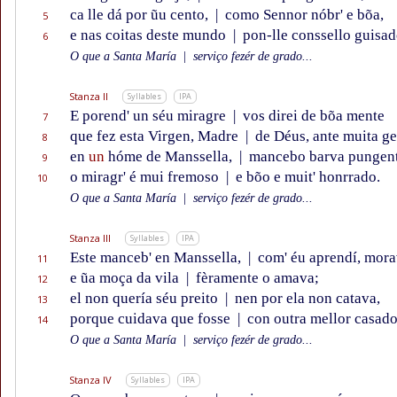
ca lle dá por ũu cento,
|
como Sennor nóbr' e bõa,
5
e nas coitas deste mundo
|
pon-lle conssello guisad
6
O que a Santa María
|
serviço fezér de grado...
Stanza II
Syllables
IPA
E porend' un séu miragre
|
vos direi de bõa mente
7
que fez esta Virgen, Madre
|
de Déus, ante muita ge
8
en
un
hóme de Manssella,
|
mancebo barva pungent
9
o miragr' é mui fremoso
|
e bõo e muit' honrrado.
10
O que a Santa María
|
serviço fezér de grado...
Stanza III
Syllables
IPA
Este manceb' en Manssella,
|
com' éu aprendí, mora
11
e ũa moça da vila
|
fèramente o amava;
12
el non quería séu preito
|
nen por ela non catava,
13
porque cuidava que fosse
|
con outra mellor casado
14
O que a Santa María
|
serviço fezér de grado...
Stanza IV
Syllables
IPA