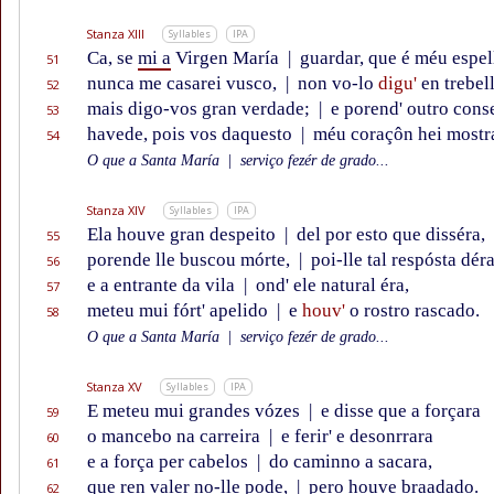
Stanza XIII
Syllables
IPA
Ca, se
mi a
Virgen María
|
guardar, que é méu espel
51
nunca me casarei vusco,
|
non vo-lo
digu'
en trebell
52
mais digo-vos gran verdade;
|
e porend' outro cons
53
havede, pois vos daquesto
|
méu coraçôn hei mostr
54
O que a Santa María
|
serviço fezér de grado...
Stanza XIV
Syllables
IPA
Ela houve gran despeito
|
del por esto que disséra,
55
porende lle buscou mórte,
|
poi-lle tal respósta déra
56
e a entrante da vila
|
ond' ele natural éra,
57
meteu mui fórt' apelido
|
e
houv'
o rostro rascado.
58
O que a Santa María
|
serviço fezér de grado...
Stanza XV
Syllables
IPA
E meteu mui grandes vózes
|
e disse que a forçara
59
o mancebo na carreira
|
e ferir' e desonrrara
60
e a força per cabelos
|
do caminno a sacara,
61
que ren valer no-lle pode,
|
pero houve braadado.
62