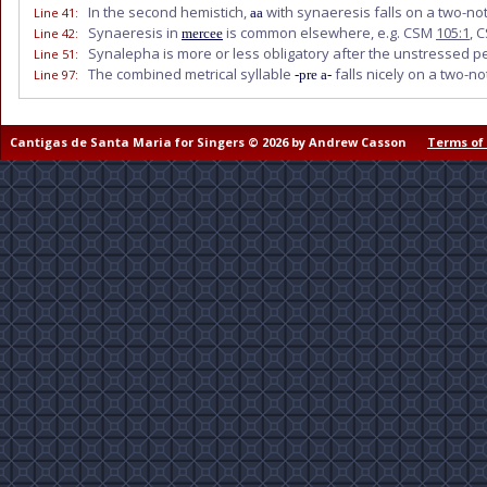
In the second hemistich,
with synaeresis falls on a two-no
Line 41
:
aa
Synaeresis in
is common elsewhere, e.g. CSM
105:1
, 
Line 42
:
mercee
Synalepha is more or less obligatory after the unstressed 
Line 51
:
The combined metrical syllable
falls nicely on a two-no
Line 97
:
-pre a-
Cantigas de Santa Maria for Singers © 2026 by Andrew Casson
Terms of