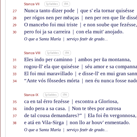
Stanza VII
Syllables
IPA
Nunca tanto dizer pode
|
que s' ela tornar quisésse
27
per rógos nen per mẽaças
|
nen per ren que lle diss
28
O mancebo foi mui triste
|
e non soube que fezésse,
29
pero foi ja sa carreira
|
con ela muit' anojado.
30
O que a Santa María
|
serviço fezér de grado...
Stanza VIII
Syllables
IPA
Eles indo per caminno
|
ambos per ũa montanna,
31
rogou-ll' ela que quisésse
|
séu amor e sa companna
32
El foi mui maravillado
|
e disse-ll' en mui gran san
33
“Ante vós fôssedes mórta
|
nen éu nunca fosse nad
34
Stanza IX
Syllables
IPA
ca en tal érro fezésse
|
escontra a Glorïosa,
35
indo pera a sa casa.
|
Non te tẽes por astrosa
36
de tal cousa demandares?”
|
Ela foi ên vergonnosa,
37
e atá en Vila-Sirga
|
non llo ar houv' enmentado.
38
O que a Santa María
|
serviço fezér de grado...