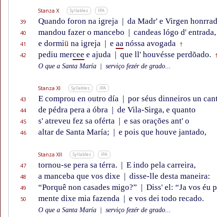
Stanza X
Syllables
IPA
Quando foron na igreja
|
da Madr' e Virgen honrrad
39
mandou fazer o mancebo
|
candeas lógo d' entrada,
40
e dormi
ü
na igreja
|
e
aa
nóssa avogada
41
†
pediu mer
cee
e ajuda
|
que ll' houvésse perdõado.
42
O que a Santa María
|
serviço fezér de grado...
Stanza XI
Syllables
IPA
E comprou en outro día
|
por séus dinneiros un can
43
de pédra pera a óbra
|
de Vila-Sirga, e quanto
44
s' atreveu fez sa oférta
|
e sas orações ant' o
45
altar de Santa María;
|
e pois que houve jantado,
46
Stanza XII
Syllables
IPA
tornou-se pera sa térra.
|
E indo pela carreira,
47
a manceba que vos dixe
|
disse-lle desta maneira:
48
“Porquê non casades migo?”
|
Diss' el: “Ja vos éu 
49
mente dixe mia fazenda
|
e vos dei todo recado.
50
O que a Santa María
|
serviço fezér de grado...