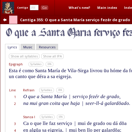
What's new?
Main index
Inde
Go
Cantiga
Cantiga 355
: O que a Santa María serviço fezér de grado
Lyrics
Music
Resources
Show all syllables
Show all IPA
Epigraph
Syllables
IPA
Esta é como Santa María de Vila-Sirga livrou ũu hóme da f
un canto que déra a sa eigreja.
Line
Refrain
Syllables
IPA
O que a Santa María
|
serviço fezér de grado,
1
na mui gran coita que haja
|
seer-ll-á galardõado.
2
Stanza I
Syllables
IPA
Ca o que lle faz serviço
|
mui de grado ou dá dõa
3
en algũa sa eigreja,
|
mui ben llo per galardõa;
4