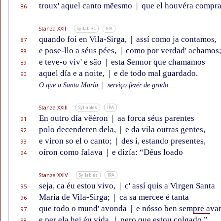
troux' aquel canto mẽesmo
|
que el houvéra compr
86
Stanza XXII
Syllables
IPA
quando foi en Vila-Sirga,
|
assí como ja contamos,
87
e pose-llo a séus pées,
|
como por verdad' achamos
88
e teve-o viv' e são
|
esta Sennor que chamamos
89
aquel día e a noite,
|
e de todo mal guardado.
90
O que a Santa María
|
serviço fezér de grado...
Stanza XXIII
Syllables
IPA
En outro día vẽéron
|
aa forca séus parentes
91
polo decenderen dela,
|
e da vila outras gentes,
92
e viron so el o canto;
|
des i, estando presentes,
93
oíron como falava
|
e dizía: “Déus loado
94
Stanza XXIV
Syllables
IPA
seja, ca éu estou vivo,
|
c' assí quis a Virgen Santa
95
María de Vila-Sirga;
|
ca sa mercee é tanta
96
que todo o mund' avonda
|
e nósso ben sem
pre a
van
97
e per ela hei éu vida,
|
pero que estou colgado.”
98