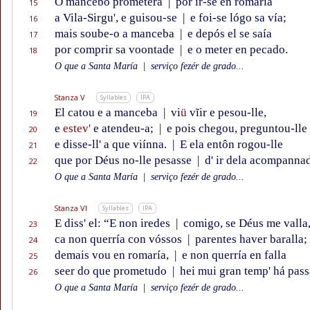
O mancebo prometera
|
por ir-se en romaría
15
a Vila-Sirgu', e guisou-se
|
e foi-se lógo sa vía;
16
mais soube-o a manceba
|
e depós el se saía
17
por comprir sa voontade
|
e o meter en pecado.
18
O que a Santa María
|
serviço fezér de grado...
Stanza V
Syllables
IPA
El catou e a manceba
|
vi
ü
vĩir e pesou-lle,
19
e
estev'
e atendeu-a;
|
e pois chegou, preguntou-lle
20
e disse-ll' a que viínna.
|
E ela entôn rogou-lle
21
que por Déus no-lle pesasse
|
d' ir dela acompanna
22
O que a Santa María
|
serviço fezér de grado...
Stanza VI
Syllables
IPA
E diss' el: “E non iredes
|
comigo, se Déus me valla
23
ca non querría con vóssos
|
parentes haver baralla;
24
demais vou en romaría,
|
e non querría en falla
25
seer do que prometudo
|
hei mui gran temp' há pas
26
O que a Santa María
|
serviço fezér de grado...