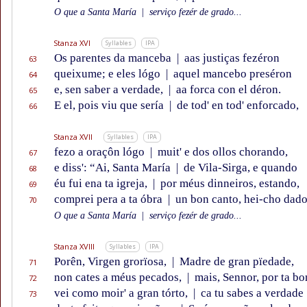
O que a Santa María
|
serviço fezér de grado...
Stanza XVI
Syllables
IPA
Os parentes da manceba
|
aas justiças fezéron
63
queixume; e eles lógo
|
aquel mancebo preséron
64
e, sen saber a verdade,
|
aa forca con el déron.
65
E el, pois viu que sería
|
de tod' en tod' enforcado,
66
Stanza XVII
Syllables
IPA
fezo a oraçôn lógo
|
muit' e dos ollos chorando,
67
e diss': “Ai, Santa María
|
de Vila-Sirga, e quando
68
éu fui ena ta igreja,
|
por méus dinneiros, estando,
69
comprei pera a ta óbra
|
un bon canto, hei-cho dado
70
O que a Santa María
|
serviço fezér de grado...
Stanza XVIII
Syllables
IPA
Porên, Virgen grorïosa,
|
Madre de gran pïedade,
71
non cates a méus pecados,
|
mais, Sennor, por ta b
72
vei como moir' a gran tórto,
|
ca tu sabes a verdade
73