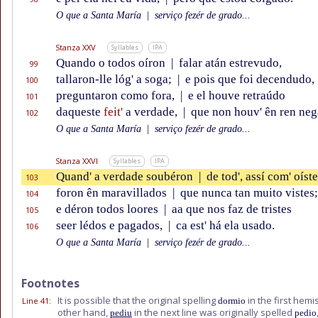
O que a Santa María
|
serviço fezér de grado...
Stanza XXV
Syllables
IPA
Quando o todos oíron
|
falar atán estrevudo,
99
tallaron-lle lóg' a soga;
|
e pois que foi decendudo,
100
preguntaron como fora,
|
e el houve retraúdo
101
daqueste
feit'
a verdade,
|
que non houv' ên ren neg
102
O que a Santa María
|
serviço fezér de grado...
Stanza XXVI
Syllables
IPA
Quand' a verdade soubéron
|
de tod', assí com' oíste
103
foron ên maravillados
|
que nunca tan muito vistes;
104
e déron todos loores
|
aa que nos faz de tristes
105
seer lédos e pagados,
|
ca est' há ela usado.
106
O que a Santa María
|
serviço fezér de grado...
Footnotes
It is possible that the original spelling
in the first hemi
Line 41
:
dormio
other hand,
in the next line was originally spelled
pediu
pedio