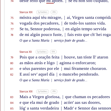
deste feito que
mi a
põen.
|
Se éu non sõo culpado,
74
Stanza XIX
Syllables
IPA
móstra aquí téu miragre,
|
ai, Virgen santa comprida
75
vogada dos pecadores,
|
de todo-los santos vida.
76
Se tu, Sennor poderosa,
|
en algún tempo servida
77
de mi algún pouco fuste,
|
fais esto que ch' hei rog
78
O que a Santa María
|
serviço fezér de grado...
Stanza XX
Syllables
IPA
Pois que a oraçôn feita
|
houve, tan tóste ll' ataron
79
as mãos atrás e lógo
|
aginna o enforcaron;
80
e séus parentes por ele
|
mui fèramente choraron.
81
E assí sev' aquel día
|
o mancebo pendorado.
82
O que a Santa María
|
serviço fezér de grado...
Stanza XXI
Syllables
IPA
Mais a Virgen glorïosa,
|
que chaman os pecadores
83
e que ela mui de grado
|
acórr' aas sas doores,
84
lóg' a santa verdadeira
|
Madr' e Sennor das sennor
85