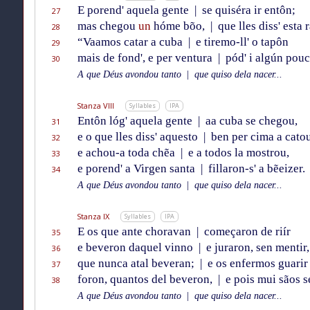
E porend' aquela gente
|
se quiséra ir entôn;
27
mas chegou
un
hóme bõo,
|
que lles diss' esta 
28
“Vaamos catar a cuba
|
e tiremo-ll' o tapôn
29
mais de fond', e per ventura
|
pód' i algún pouc
30
A que Déus avondou tanto
|
que quiso dela nacer...
Stanza VIII
Syllables
IPA
Entôn lóg' aquela gente
|
aa cuba se chegou,
31
e o que lles diss' aquesto
|
ben per cima a cato
32
e achou-a toda chẽa
|
e a todos la mostrou,
33
e porend' a Virgen santa
|
fillaron-s' a bẽeizer.
34
A que Déus avondou tanto
|
que quiso dela nacer...
Stanza IX
Syllables
IPA
E os que ante choravan
|
começaron de riír
35
e beveron daquel vinno
|
e juraron, sen mentir,
36
que nunca atal beveran;
|
e os enfermos guarir
37
foron, quantos del beveron,
|
e pois mui sãos s
38
A que Déus avondou tanto
|
que quiso dela nacer...