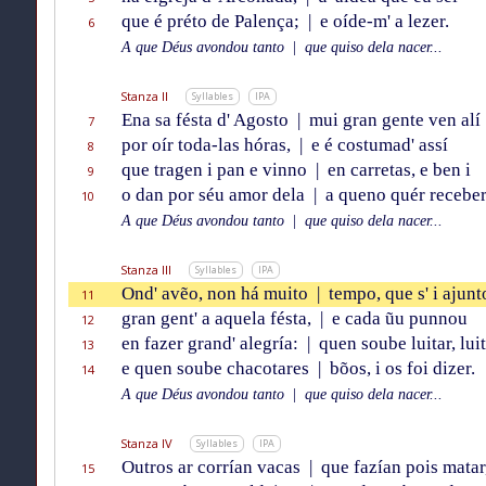
que é préto de Palença;
|
e oíde-m' a lezer.
6
A que Déus avondou tanto
|
que quiso dela nacer...
Stanza II
Syllables
IPA
Ena sa fésta d' Agosto
|
mui gran gente ven alí
7
por oír toda-las hóras,
|
e é costumad' assí
8
que tragen i pan e vinno
|
en carretas, e ben i
9
o dan por séu amor dela
|
a queno quér receber
10
A que Déus avondou tanto
|
que quiso dela nacer...
Stanza III
Syllables
IPA
Ond' avẽo, non há muito
|
tempo, que s' i ajunt
11
gran gent' a aquela fésta,
|
e cada ũu punnou
12
en fazer grand' alegría:
|
quen soube luitar, lui
13
e quen soube chacotares
|
bõos, i os foi dizer.
14
A que Déus avondou tanto
|
que quiso dela nacer...
Stanza IV
Syllables
IPA
Outros ar corrían vacas
|
que fazían pois matar
15