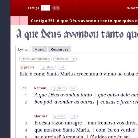
What'
Go
Cantiga
Cantiga 351
: A que Déus avondou tanto que quiso d
Lyrics
Music
Resources
Show all syllables
Show all IPA
Epigraph
Syllables
IPA
Esta é como Santa María acrecentou o vinno na cuba e
Line
Refrain
Syllables
IPA
A que Déus avondou tanto
|
que quiso dela na
1
ben pód' avondar as outras
|
cousas e fazer cr
2
Stanza I
Syllables
IPA
E desta razôn miragre
|
mui fremoso vos direi,
3
que mostrou Santa María,
|
com' éu en verdad' 
4
na eigreja d' Arconada,
|
ũ' aldea que éu sei
5