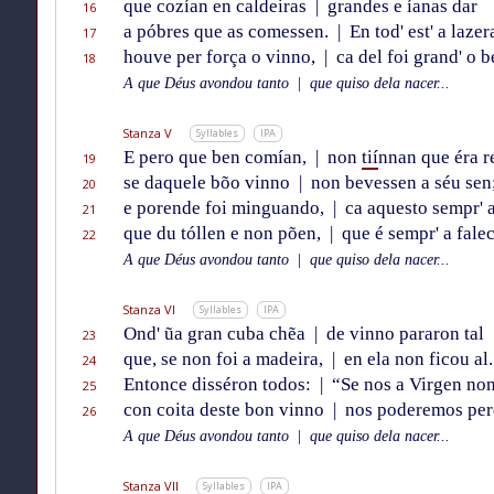
que cozían en caldeiras
|
grandes e íanas dar
16
a póbres que as comessen.
|
En tod' est' a lazer
17
houve per força o vinno,
|
ca del foi grand' o b
18
A que Déus avondou tanto
|
que quiso dela nacer...
Stanza V
Syllables
IPA
E pero que ben comían,
|
non
tií
nnan que éra r
19
se daquele bõo vinno
|
non bevessen a séu sen
20
e porende foi minguando,
|
ca aquesto sempr' 
21
que du tóllen e non põen,
|
que é sempr' a falec
22
A que Déus avondou tanto
|
que quiso dela nacer...
Stanza VI
Syllables
IPA
Ond' ũa gran cuba chẽa
|
de vinno pararon tal
23
que, se non foi a madeira,
|
en ela non ficou al.
24
Entonce disséron todos:
|
“Se nos a Virgen non
25
con coita deste bon vinno
|
nos poderemos per
26
A que Déus avondou tanto
|
que quiso dela nacer...
Stanza VII
Syllables
IPA