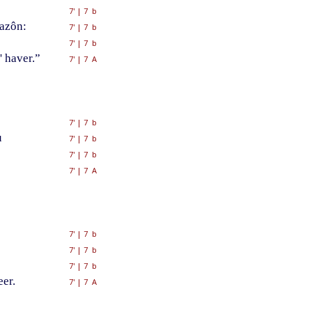
7'
|
7 b
razôn:
7'
|
7 b
7'
|
7 b
' haver.”
7'
|
7 A
7'
|
7 b
u
7'
|
7 b
7'
|
7 b
7'
|
7 A
7'
|
7 b
7'
|
7 b
7'
|
7 b
eer.
7'
|
7 A