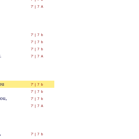
7'
|
7 A
7'
|
7 b
7'
|
7 b
7'
|
7 b
.
7'
|
7 A
ou
7'
|
7 b
7'
|
7 b
tou,
7'
|
7 b
7'
|
7 A
,
7'
|
7 b