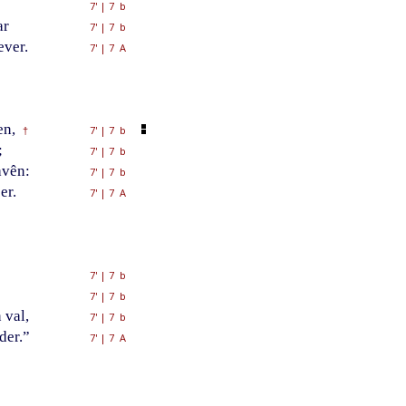
7'
|
7 b
ar
7'
|
7 b
ever.
7'
|
7 A
en,
7'
|
7 b
†
;
7'
|
7 b
avên:
7'
|
7 b
er.
7'
|
7 A
7'
|
7 b
7'
|
7 b
 val,
7'
|
7 b
der.”
7'
|
7 A