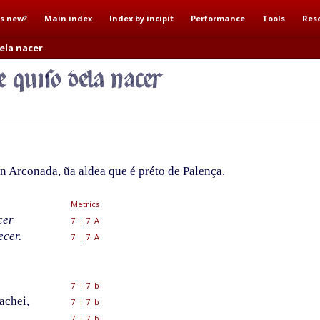
s new?
Main index
Index by incipit
Performance
Tools
Res
ela nacer
n Arconada, ũa aldea que é préto de Palença.
Metrics
cer
7'
|
7 A
ecer.
7'
|
7 A
7'
|
7 b
achei,
7'
|
7 b
7'
|
7 b