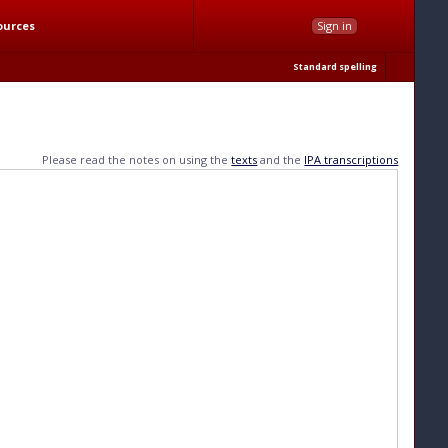
ources
Sign in
Standard spelling
Please read the notes on using the
texts
and the
IPA transcriptions