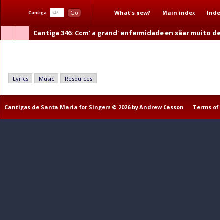
What's new?
Main index
Inde
Go
Cantiga
Cantiga 346
: Com' a grand' enfermidade en sãar muito 
Com' a grand' enfermidade en sãar muito demóra
Lyrics
Music
Resources
Cantigas de Santa Maria for Singers © 2026 by Andrew Casson
Terms of