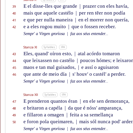
E el disse-lles que grande
|
prazer con eles havía,
39
mais que aquele castélo
|
per ren tẽer non podía
40
e que per nulla maneira
|
en el morrer non quería,
41
e a eles rogou muito
|
que o fossen receber.
42
Sempr' a Virgen grorïosa
|
faz aos séus entender...
Stanza XI
Syllables
IPA
Eles, quand' oíron esto,
|
atal acórdo tomaron
43
que leixassen no castélo
|
poucos hómes; e leixaro
44
maos e tan mal guisados,
|
e assí o aguisaron
45
que ante de meio día
|
s' houv' o castél' a perder.
46
Sempr' a Virgen grorïosa
|
faz aos séus entender...
Stanza XII
Syllables
IPA
E prenderon quantos éran
|
en ele sen demorança,
47
e britaron a capéla
|
da que é nóss' amparança,
48
e fillaron a omagen
|
feita a sa semellança
49
e foron pola queimaren,
|
mais sól nunca pod' arder
50
Sempr' a Virgen grorïosa
|
faz aos séus entender...