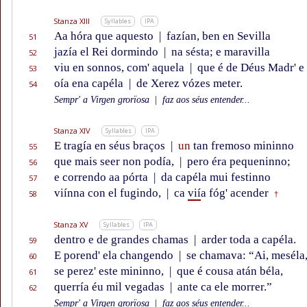
Stanza XIII
Syllables
IPA
Aa hóra que aquesto
|
fazían, ben en Sevilla
51
jazía el Rei dormindo
|
na sésta; e maravilla
52
viu en sonnos, com' aquela
|
que é de Déus Madr' e 
53
oía ena capéla
|
de Xerez vózes meter.
54
Sempr' a Virgen grorïosa
|
faz aos séus entender...
Stanza XIV
Syllables
IPA
E tragía en séus braços
|
un
tan fremoso mininno
55
que mais seer non podía,
|
pero éra pequeninno;
56
e correndo aa pórta
|
da capéla mui festinno
57
viínna con el fugindo,
|
ca
vií
a fóg' acender
58
†
Stanza XV
Syllables
IPA
dentro e de grandes chamas
|
arder toda a capéla.
59
E porend' ela changendo
|
se chamava: “Ai, meséla
60
se perez' este mininno,
|
que é cousa atán béla,
61
querría éu mil vegadas
|
ante ca ele morrer.”
62
Sempr' a Virgen grorïosa
|
faz aos séus entender...