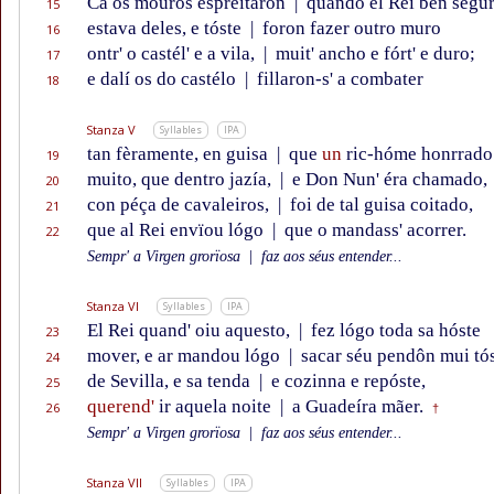
Ca os mouros espreitaron
|
quando el Rei ben segu
15
estava deles, e tóste
|
foron fazer outro muro
16
ontr' o castél' e a vila,
|
muit' ancho e fórt' e duro;
17
e dalí os do castélo
|
fillaron-s' a combater
18
Stanza V
Syllables
IPA
tan fèramente, en guisa
|
que
un
ric-hóme honrrado
19
muito, que dentro jazía,
|
e Don Nun' éra chamado,
20
con péça de cavaleiros,
|
foi de tal guisa coitado,
21
que al Rei envïou lógo
|
que o mandass' acorrer.
22
Sempr' a Virgen grorïosa
|
faz aos séus entender...
Stanza VI
Syllables
IPA
El Rei quand' oiu aquesto,
|
fez lógo toda sa hóste
23
mover, e ar mandou lógo
|
sacar séu pendôn mui tó
24
de Sevilla, e sa tenda
|
e cozinna e repóste,
25
querend'
ir aquela noite
|
a Guadeíra mãer.
26
†
Sempr' a Virgen grorïosa
|
faz aos séus entender...
Stanza VII
Syllables
IPA