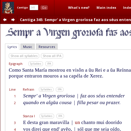
What's new?
Main index
Inde
Go
Cantiga
Cantiga 345
: Sempr' a Virgen grorïosa faz aos séus ente
Lyrics
Music
Resources
Show all syllables
Show all IPA
Epigraph
Syllables
IPA
Como Santa María mostrou en visôn a ũu Rei e a ũa Reínna
porque entraron mouros a sa capéla de Xerez.
Line
Refrain
Syllables
IPA
Sempr' a Virgen grorïosa
|
faz aos séus entender
1
quando en algũa cousa
|
filla pesar ou prazer.
2
Stanza I
Syllables
IPA
E desta gran maravilla
|
un
chanto mui doorido
3
vos direi que end' avẽo,
|
sól que me seja oído,
4