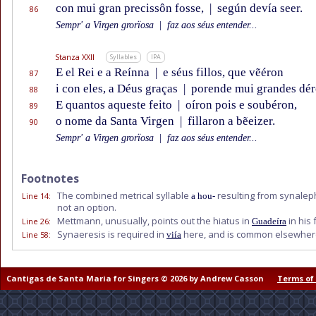
con mui gran precissôn fosse,
|
según devía seer.
86
Sempr' a Virgen grorïosa
|
faz aos séus entender...
Stanza XXII
Syllables
IPA
E el Rei e a Reínna
|
e séus fillos, que vẽéron
87
i con eles, a Déus graças
|
porende mui grandes dér
88
E quantos aqueste feito
|
oíron pois e soubéron,
89
o nome da Santa Virgen
|
fillaron a bẽeizer.
90
Sempr' a Virgen grorïosa
|
faz aos séus entender...
Footnotes
The combined metrical syllable
resulting from synalep
Line 14
:
a hou-
not an option.
Mettmann, unusually, points out the hiatus in
in his 
Line 26
:
Guadeíra
Synaeresis is required in
here, and is common elsewhere
Line 58
:
viía
Cantigas de Santa Maria for Singers © 2026 by Andrew Casson
Terms of