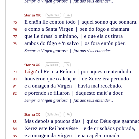
Sempr' a Virgen grorïosa
|
faz aos séus entender...
Stanza XIX
Syllables
IPA
E entôn lle contou todo
|
aquel sonno que sonnara,
75
e como a Santa Virgen
|
ben do fógo a chamara
76
que lle tirass' o mininno,
|
e que ela os tirara
77
ambos do fógo e 'n salvo
|
os fora entôn põer.
78
Sempr' a Virgen grorïosa
|
faz aos séus entender...
Stanza XX
Syllables
IPA
Lógu'
el Rei e a Reínna
|
por aquesto entendudo
79
houvéron que o alcáçar
|
de Xerez éra perdudo
80
e a omagen da Virgen
|
havía mal recebudo,
81
e porende se fillaron
|
daquesto muit' a doer.
82
Sempr' a Virgen grorïosa
|
faz aos séus entender...
Stanza XXI
Syllables
IPA
Mas depois a poucos días
|
quiso Déus que gaanna
83
Xerez este Rei houvésse
|
e de crischãos pobrada,
84
e a omagen da Virgen
|
ena capéla tornada
85