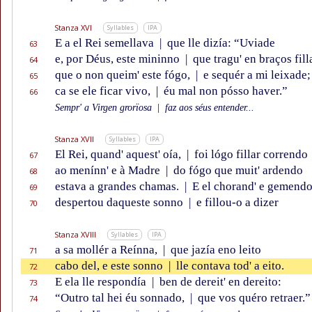
Stanza XVI
Syllables
IPA
E a el Rei semellava
|
que lle dizía: “Uviade
63
e, por Déus, este mininno
|
que tragu' en braços fill
64
que o non queim' este fógo,
|
e sequér a mi leixade;
65
ca se ele ficar vivo,
|
éu mal non pósso haver.”
66
Sempr' a Virgen grorïosa
|
faz aos séus entender...
Stanza XVII
Syllables
IPA
El Rei, quand' aquest' oía,
|
foi lógo fillar correndo
67
ao menínn' e à Madre
|
do fógo que muit' ardendo
68
estava a grandes chamas.
|
E el chorand' e gemend
69
despertou daqueste sonno
|
e fillou-o a dizer
70
Stanza XVIII
Syllables
IPA
a sa mollér a Reínna,
|
que jazía eno leito
71
cabo del, e este sonno
|
lle contava tod' a eito.
72
E ela lle respondía
|
ben de dereit' en dereito:
73
“Outro tal hei éu sonnado,
|
que vos quéro retraer.”
74