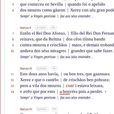
que conteceu en Sevilla
|
quando foi o apelido
5
dos mouros como gãaron
|
Xerez con séu gran pode
6
Sempr' a Virgen grorïosa
|
faz aos séus entender...
Stanza II
Syllables
IPA
Entôn el Rei Don Afonso,
|
fillo del Rei Don Ferna
7
reinava, que da Reínna
|
dos céos tiínna bando
8
contra mouros e crischãos
|
maos, e demais troban
9
andava dos séus miragres
|
grandes que sabe fazer.
10
Sempr' a Virgen grorïosa
|
faz aos séus entender...
Stanza III
Syllables
IPA
Este dous anos havía,
|
ou ben tres, que gaannara
11
Xerez e que o castélo
|
de crischãos ben pobrara;
12
pero a vila dos mouros
|
com'
i estava leixara,
13
e avẽo que por esto
|
a hou
véra pois a perder.
14
†
Sempr' a Virgen grorïosa
|
faz aos séus entender...
Stanza IV
Syllables
IPA