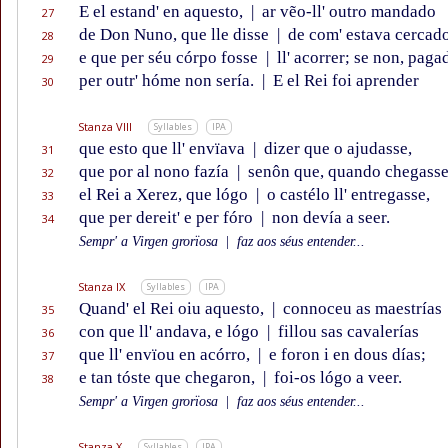
E el estand' en aquesto,
|
ar vẽo-ll' outro mandado
27
de Don Nuno, que lle disse
|
de com' estava cercad
28
e que per séu córpo fosse
|
ll' acorrer; se non, paga
29
per outr' hóme non sería.
|
E el Rei foi aprender
30
Stanza VIII
Syllables
IPA
que esto que ll' envïava
|
dizer que o ajudasse,
31
que por al nono fazía
|
senôn que, quando chegass
32
el Rei a Xerez, que lógo
|
o castélo ll' entregasse,
33
que per dereit' e per fóro
|
non devía a seer.
34
Sempr' a Virgen grorïosa
|
faz aos séus entender...
Stanza IX
Syllables
IPA
Quand' el Rei oiu aquesto,
|
connoceu as maestrías
35
con que ll' andava, e lógo
|
fillou sas cavalerías
36
que ll' envïou en acórro,
|
e foron i en dous días;
37
e tan tóste que chegaron,
|
foi-os lógo a veer.
38
Sempr' a Virgen grorïosa
|
faz aos séus entender...
Stanza X
Syllables
IPA