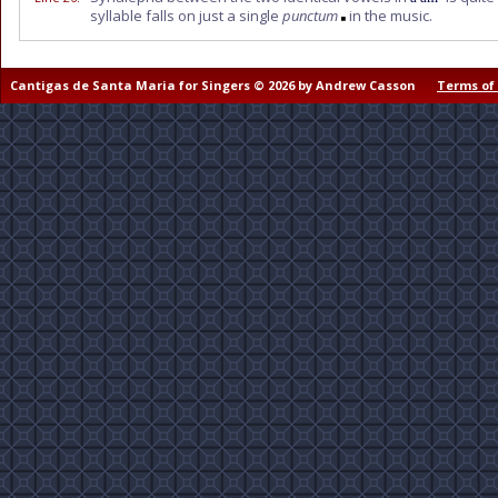
syllable falls on just a single
punctum
in the music.
Cantigas de Santa Maria for Singers © 2026 by Andrew Casson
Terms of