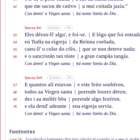
que me sacou de cativo
|
u mui coitada jazía.”
62
Con dereit' a Virgen santa
|
há nome Strela do Día...
Stanza XVI
Syllables
IPA
Eles déron-ll' algu', e foi-se.
|
E lógo que foi entrad
63
en Tudía na eigreja
|
da Reínna corõada,
64
caeu-ll' o colar do cólo,
|
que se non deteve nada;
65
e o sancristán tan tóste
|
a gran campãa tangía.
66
Con dereit' a Virgen santa
|
há nome Strela do Día...
Stanza XVII
Syllables
IPA
E quantos alí estavan
|
e este feito soubéron,
67
todos aa Virgen santa
|
porende loores déron;
68
des i aa mollér bõa
|
porende algo fezéron,
69
e ela dend' adeante
|
ena eigreja servía.
70
Con dereit' a Virgen santa
|
há nome Strela do Día...
Footnotes
Synalepha between the two identical vowels in
is quite
Line 26
:
a am-