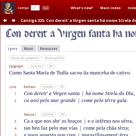
What's new?
Main index
Inde
Go
Cantiga
Cantiga 325
: Con dereit' a Virgen santa há nome Strela d
Lyrics
Music
Resources
Show all syllables
Show all IPA
Epigraph
Syllables
IPA
Como Santa María de Tudía sacou ũa manceba de cativo.
Line
Refrain
Syllables
IPA
Con dereit' a Virgen santa
|
há nome Strela do Día,
1
ca assí pelo mar grande
|
come pela térra guía.
2
Stanza I
Syllables
IPA
Ca a que nos abr' os braços
|
e o inférno nos sérra,
3
tan ben faz pelo mar vías
|
come pela chãa térra;
4
e quen aquesto non cree
|
maravillosament' érra
5