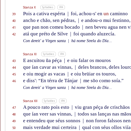
Stanza X
Syllables
IPA
Pois a cativa espérta
|
foi, achou-s' en
un
caminno
39
ancho e chão, sen pédras,
|
e andou-o mui festinno,
40
que pan non comeu bocado
|
nen beveu agua nen v
41
atá que préto de Silve
|
foi quando aluzecía.
42
Con dereit' a Virgen santa
|
há nome Strela do Día...
Stanza XI
Syllables
IPA
E ascuitou ũa péça
|
e oiu falar os mouros
43
que ían cavar as vinnas,
|
deles brancos, deles lour
44
e oiu mogir as vacas
|
e oiu brüiar os touros,
45
e diss': “En térra de Tánjar
|
me sõo como soía.”
46
Con dereit' a Virgen santa
|
há nome Strela do Día...
Stanza XII
Syllables
IPA
A pouco rato pois esto
|
viu gran péça de crischãos
47
que ían veer sas vinnas,
|
todos sas lanças nas mãos
48
e entendeu que séus sonnos
|
non foron falssos nen
49
mais verdade mui certeira
|
qual con séus ollos viía
50