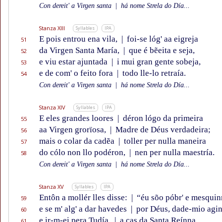
Con dereit' a Virgen santa
|
há nome Strela do Día...
Stanza XIII
Syllables
IPA
E pois entrou ena vila,
|
foi-se lóg' aa eigreja
51
da Virgen Santa María,
|
que é bẽeita e seja,
52
e viu estar ajuntada
|
i mui gran gente sobeja,
53
e de com' o feito fora
|
todo lle-lo retraía.
54
Con dereit' a Virgen santa
|
há nome Strela do Día...
Stanza XIV
Syllables
IPA
E eles grandes loores
|
déron lógo da primeira
55
aa Virgen grorïosa,
|
Madre de Déus verdadeira;
56
mais o colar da cadẽa
|
toller per nulla maneira
57
do cólo non llo podéron,
|
nen per nulla maestría.
58
Con dereit' a Virgen santa
|
há nome Strela do Día...
Stanza XV
Syllables
IPA
Entôn a mollér lles disse:
|
“éu sõo póbr' e mesquin
59
e se m' alg' a dar havedes
|
por Déus, dade-mio agin
60
e ir-m-ei pera Tudía,
|
a cas da Santa Reínna
61