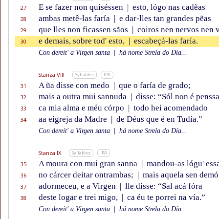
E se fazer non quiséssen
|
esto, lógo nas cadẽas
27
ambas metê-las faría
|
e dar-lles tan grandes pẽas
28
que lles non ficassen sãos
|
coiros nen nervos nen v
29
e demais, sobre tod' esto,
|
escabeçá-las faría.
30
Con dereit' a Virgen santa
|
há nome Strela do Día...
Stanza VIII
Syllables
IPA
A ũa disse con medo
|
que o faría de grado;
31
mais a outra mui sannuda
|
disse: “Sól non é penss
32
ca mia alma e méu córpo
|
todo hei acomendado
33
aa eigreja da Madre
|
de Déus que é en Tudía.”
34
Con dereit' a Virgen santa
|
há nome Strela do Día...
Stanza IX
Syllables
IPA
A moura con mui gran sanna
|
mandou-as lógu' ess
35
no cárcer deitar ontrambas;
|
mais aquela sen demó
36
adormeceu, e a Virgen
|
lle disse: “Sal acá fóra
37
deste logar e trei migo,
|
ca éu te porrei na vía.”
38
Con dereit' a Virgen santa
|
há nome Strela do Día...