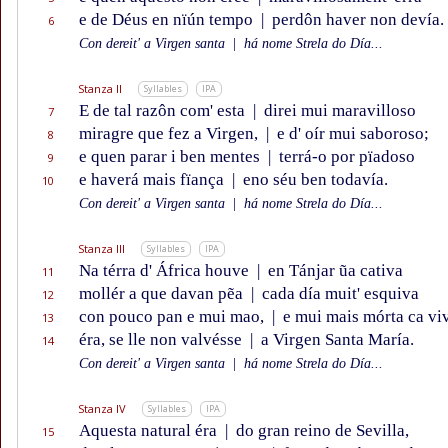
e de Déus en nïún tempo
|
perdôn haver non devía.
6
Con dereit' a Virgen santa
|
há nome Strela do Día...
Stanza II
Syllables
IPA
E de tal razôn com' esta
|
direi mui maravilloso
7
miragre que fez a Virgen,
|
e d' oír mui saboroso;
8
e quen parar i ben mentes
|
terrá-o por pïadoso
9
e haverá mais fïança
|
eno séu ben todavía.
10
Con dereit' a Virgen santa
|
há nome Strela do Día...
Stanza III
Syllables
IPA
Na térra d' África houve
|
en Tánjar ũa cativa
11
mollér a que davan pẽa
|
cada día muit' esquiva
12
con pouco pan e mui mao,
|
e mui mais mórta ca vi
13
éra, se lle non valvésse
|
a Virgen Santa María.
14
Con dereit' a Virgen santa
|
há nome Strela do Día...
Stanza IV
Syllables
IPA
Aquesta natural éra
|
do gran reino de Sevilla,
15