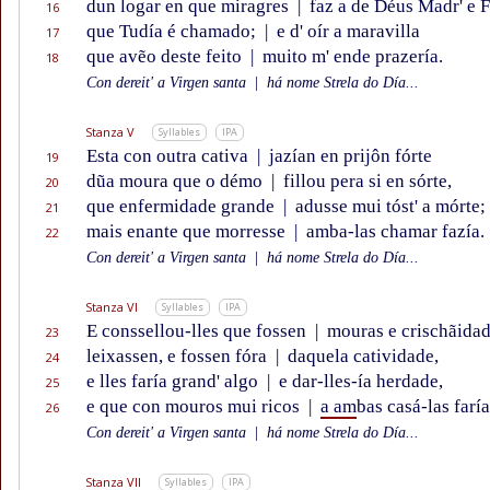
dun logar en que miragres
|
faz a de Déus Madr' e Fi
16
que Tudía é chamado;
|
e d' oír a maravilla
17
que avẽo deste feito
|
muito m' ende prazería.
18
Con dereit' a Virgen santa
|
há nome Strela do Día...
Stanza V
Syllables
IPA
Esta con outra cativa
|
jazían en prijôn fórte
19
dũa moura que o démo
|
fillou pera si en sórte,
20
que enfermidade grande
|
adusse mui tóst' a mórte;
21
mais enante que morresse
|
amba-las chamar fazía.
22
Con dereit' a Virgen santa
|
há nome Strela do Día...
Stanza VI
Syllables
IPA
E conssellou-lles que fossen
|
mouras e crischãida
23
leixassen, e fossen fóra
|
daquela catividade,
24
e lles faría grand' algo
|
e dar-lles-ía herdade,
25
e que con mouros mui ricos
|
a am
bas casá-las faría
26
Con dereit' a Virgen santa
|
há nome Strela do Día...
Stanza VII
Syllables
IPA