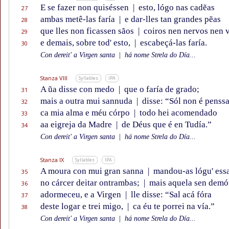
E se fazer non quiséssen
|
esto, lógo nas cadẽas
27
ambas metê-las faría
|
e dar-lles tan grandes pẽas
28
que lles non ficassen sãos
|
coiros nen nervos nen v
29
e demais, sobre tod' esto,
|
escabeçá-las faría.
30
Con dereit' a Virgen santa
|
há nome Strela do Día...
Stanza VIII
Syllables
IPA
A ũa disse con medo
|
que o faría de grado;
31
mais a outra mui sannuda
|
disse: “Sól non é penss
32
ca mia alma e méu córpo
|
todo hei acomendado
33
aa eigreja da Madre
|
de Déus que é en Tudía.”
34
Con dereit' a Virgen santa
|
há nome Strela do Día...
Stanza IX
Syllables
IPA
A moura con mui gran sanna
|
mandou-as lógu' ess
35
no cárcer deitar ontrambas;
|
mais aquela sen demó
36
adormeceu, e a Virgen
|
lle disse: “Sal acá fóra
37
deste logar e trei migo,
|
ca éu te porrei na vía.”
38
Con dereit' a Virgen santa
|
há nome Strela do Día...