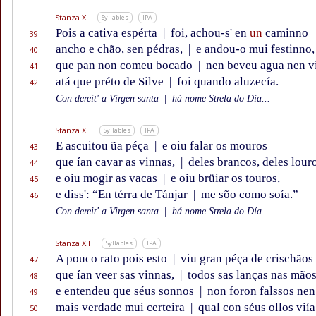
Stanza X
Syllables
IPA
Pois a cativa espérta
|
foi, achou-s' en
un
caminno
39
ancho e chão, sen pédras,
|
e andou-o mui festinno,
40
que pan non comeu bocado
|
nen beveu agua nen v
41
atá que préto de Silve
|
foi quando aluzecía.
42
Con dereit' a Virgen santa
|
há nome Strela do Día...
Stanza XI
Syllables
IPA
E ascuitou ũa péça
|
e oiu falar os mouros
43
que ían cavar as vinnas,
|
deles brancos, deles lour
44
e oiu mogir as vacas
|
e oiu brüiar os touros,
45
e diss': “En térra de Tánjar
|
me sõo como soía.”
46
Con dereit' a Virgen santa
|
há nome Strela do Día...
Stanza XII
Syllables
IPA
A pouco rato pois esto
|
viu gran péça de crischãos
47
que ían veer sas vinnas,
|
todos sas lanças nas mãos
48
e entendeu que séus sonnos
|
non foron falssos nen
49
mais verdade mui certeira
|
qual con séus ollos viía
50