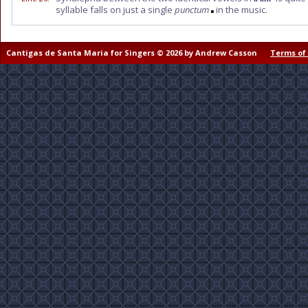
syllable falls on just a single
punctum
in the music.
Cantigas de Santa Maria for Singers © 2026 by Andrew Casson
Terms of