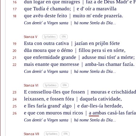
dun logar en que miragres
|
faz a de Déus Madr' e Fi
16
que Tudía é chamado;
|
e d' oír a maravilla
17
que avẽo deste feito
|
muito m' ende prazería.
18
Con dereit' a Virgen santa
|
há nome Strela do Día...
Stanza V
Syllables
IPA
Esta con outra cativa
|
jazían en prijôn fórte
19
dũa moura que o démo
|
fillou pera si en sórte,
20
que enfermidade grande
|
adusse mui tóst' a mórte;
21
mais enante que morresse
|
amba-las chamar fazía.
22
Con dereit' a Virgen santa
|
há nome Strela do Día...
Stanza VI
Syllables
IPA
E conssellou-lles que fossen
|
mouras e crischãida
23
leixassen, e fossen fóra
|
daquela catividade,
24
e lles faría grand' algo
|
e dar-lles-ía herdade,
25
e que con mouros mui ricos
|
a am
bas casá-las faría
26
Con dereit' a Virgen santa
|
há nome Strela do Día...
Stanza VII
Syllables
IPA