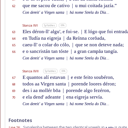
que me sacou de cativo
|
u mui coitada jazía.”
62
Con dereit' a Virgen santa
|
há nome Strela do Día...
Stanza XVI
Syllables
IPA
Eles déron-ll' algu', e foi-se.
|
E lógo que foi entrad
63
en Tudía na eigreja
|
da Reínna corõada,
64
caeu-ll' o colar do cólo,
|
que se non deteve nada;
65
e o sancristán tan tóste
|
a gran campãa tangía.
66
Con dereit' a Virgen santa
|
há nome Strela do Día...
Stanza XVII
Syllables
IPA
E quantos alí estavan
|
e este feito soubéron,
67
todos aa Virgen santa
|
porende loores déron;
68
des i aa mollér bõa
|
porende algo fezéron,
69
e ela dend' adeante
|
ena eigreja servía.
70
Con dereit' a Virgen santa
|
há nome Strela do Día...
Footnotes
Synalepha between the two identical vowels in
is quite
Line 26
:
a am-