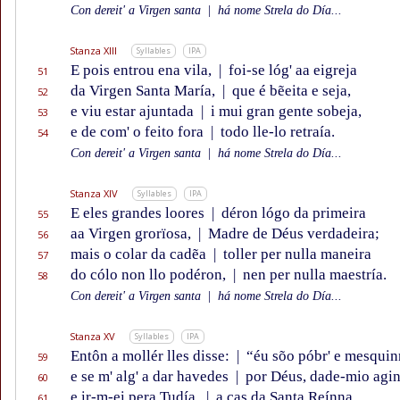
Con dereit' a Virgen santa
|
há nome Strela do Día...
Stanza XIII
Syllables
IPA
E pois entrou ena vila,
|
foi-se lóg' aa eigreja
51
da Virgen Santa María,
|
que é bẽeita e seja,
52
e viu estar ajuntada
|
i mui gran gente sobeja,
53
e de com' o feito fora
|
todo lle-lo retraía.
54
Con dereit' a Virgen santa
|
há nome Strela do Día...
Stanza XIV
Syllables
IPA
E eles grandes loores
|
déron lógo da primeira
55
aa Virgen grorïosa,
|
Madre de Déus verdadeira;
56
mais o colar da cadẽa
|
toller per nulla maneira
57
do cólo non llo podéron,
|
nen per nulla maestría.
58
Con dereit' a Virgen santa
|
há nome Strela do Día...
Stanza XV
Syllables
IPA
Entôn a mollér lles disse:
|
“éu sõo póbr' e mesquin
59
e se m' alg' a dar havedes
|
por Déus, dade-mio agin
60
e ir-m-ei pera Tudía,
|
a cas da Santa Reínna
61