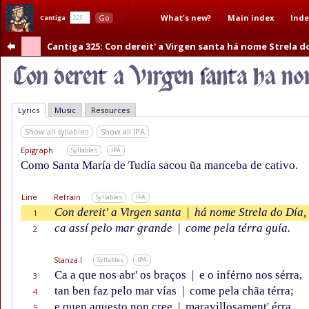
What's new?
Main index
Inde
Go
Cantiga
Cantiga 325
: Con dereit' a Virgen santa há nome Strela d
Lyrics
Music
Resources
Show all syllables
Show all IPA
Epigraph
Syllables
IPA
Como Santa María de Tudía sacou ũa manceba de cativo.
Line
Refrain
Syllables
IPA
Con dereit' a Virgen santa
|
há nome Strela do Día,
1
ca assí pelo mar grande
|
come pela térra guía.
2
Stanza I
Syllables
IPA
Ca a que nos abr' os braços
|
e o inférno nos sérra,
3
tan ben faz pelo mar vías
|
come pela chãa térra;
4
e quen aquesto non cree
|
maravillosament' érra
5