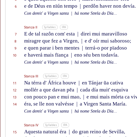
e de Déus en nïún tempo
|
perdôn haver non devía.
6
Con dereit' a Virgen santa
|
há nome Strela do Día...
Stanza II
Syllables
IPA
E de tal razôn com' esta
|
direi mui maravilloso
7
miragre que fez a Virgen,
|
e d' oír mui saboroso;
8
e quen parar i ben mentes
|
terrá-o por pïadoso
9
e haverá mais fïança
|
eno séu ben todavía.
10
Con dereit' a Virgen santa
|
há nome Strela do Día...
Stanza III
Syllables
IPA
Na térra d' África houve
|
en Tánjar ũa cativa
11
mollér a que davan pẽa
|
cada día muit' esquiva
12
con pouco pan e mui mao,
|
e mui mais mórta ca vi
13
éra, se lle non valvésse
|
a Virgen Santa María.
14
Con dereit' a Virgen santa
|
há nome Strela do Día...
Stanza IV
Syllables
IPA
Aquesta natural éra
|
do gran reino de Sevilla,
15