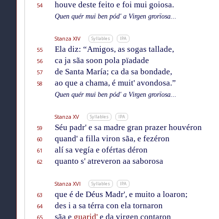
houve deste feito e foi mui goiosa.
54
Quen quér mui ben pód' a Virgen grorïosa...
Stanza XIV
Syllables
IPA
Ela diz: “Amigos, as sogas tallade,
55
ca ja sãa soon pola pïadade
56
de Santa María; ca da sa bondade,
57
ao que a chama, é muit' avondosa.”
58
Quen quér mui ben pód' a Virgen grorïosa...
Stanza XV
Syllables
IPA
Séu padr' e sa madre gran prazer houvéron
59
quand' a filla viron sãa, e fezéron
60
alí sa vegía e ofértas déron
61
quanto s' atreveron aa saborosa
62
Stanza XVI
Syllables
IPA
que é de Déus Madr', e muito a loaron;
63
des i a sa térra con ela tornaron
64
sãa e
guarid'
e da virgen contaron
65