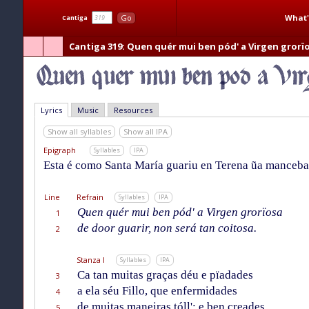
What'
Go
Cantiga
Cantiga 319
: Quen quér mui ben pód' a Virgen grorï
Lyrics
Music
Resources
Show all syllables
Show all IPA
Epigraph
Syllables
IPA
Esta é como Santa María guariu en Terena ũa manceba
Line
Refrain
Syllables
IPA
Quen quér mui ben pód' a Virgen grorïosa
1
de door guarir, non será tan coitosa.
2
Stanza I
Syllables
IPA
Ca tan muitas graças déu e pïadades
3
a ela séu Fillo, que enfermidades
4
de muitas maneiras tóll'; e ben creades
5