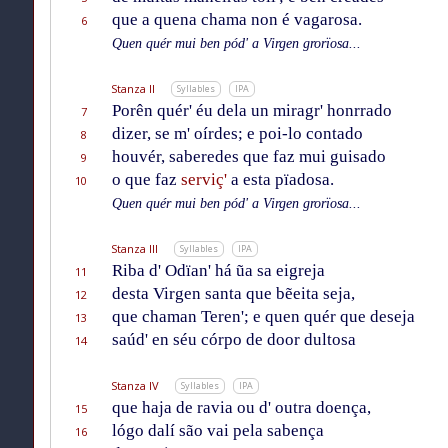
que a quena chama non é vagarosa.
6
Quen quér mui ben pód' a Virgen grorïosa...
Stanza II
Syllables
IPA
Porên quér' éu dela un miragr' honrrado
7
dizer, se m' oírdes; e poi-lo contado
8
houvér, saberedes que faz mui guisado
9
o que faz
serviç'
a esta pïadosa.
10
Quen quér mui ben pód' a Virgen grorïosa...
Stanza III
Syllables
IPA
Riba d' Odïan' há ũa sa eigreja
11
desta Virgen santa que bẽeita seja,
12
que chaman Teren'; e quen quér que deseja
13
saúd' en séu córpo de door dultosa
14
Stanza IV
Syllables
IPA
que haja de ravia ou d' outra doença,
15
lógo dalí são vai pela sabença
16