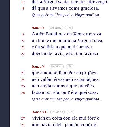
desta Virgen santa, que nos atrevença
17
dá que a sirvamos come gracïosa.
18
Quen quér mui ben pód' a Virgen grorïosa...
Stanza V
Syllables
IPA
A alên Badallouz en Xerez morava
19
un hóme que muito na Virgen fïava;
20
e ũa sa filla a que muit' amava
21
doeceu de ravia, e foi tan raviosa
22
Stanza VI
Syllables
IPA
que a non podían tẽer en prijões,
23
nen valían érvas nen escantações,
24
nen aínda santos a que orações
25
fazían por ela, tant' éra queixosa.
26
Quen quér mui ben pód' a Virgen grorïosa...
Stanza VII
Syllables
IPA
Vivían en coita con ela mui fórt' e
27
non havían dela ja neún conórte
28