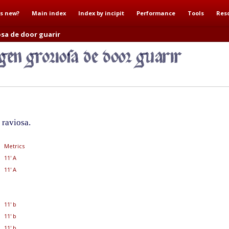
s new?
Main index
Index by incipit
Performance
Tools
Res
osa de door guarir
 raviosa.
Metrics
11' A
11' A
11' b
11' b
11' b