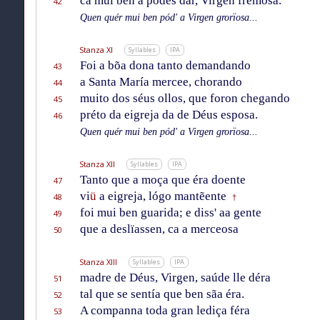
ca mui ben a pódes dar, Virgen fremosa.”
42
Quen quér mui ben pód' a Virgen grorïosa...
Stanza XI
Syllables
IPA
Foi a bõa dona tanto demandando
43
a Santa María mercee, chorando
44
muito dos séus ollos, que foron chegando
45
préto da eigreja da de Déus esposa.
46
Quen quér mui ben pód' a Virgen grorïosa...
Stanza XII
Syllables
IPA
Tanto que a moça que éra doente
47
vi
ü
a eigreja, lógo mantẽente
48
†
foi mui ben guarida; e diss' aa gente
49
que a deslïassen, ca a merceosa
50
Stanza XIII
Syllables
IPA
madre de Déus, Virgen, saúde lle déra
51
tal que se sentía que ben sãa éra.
52
A companna toda gran lediça féra
53