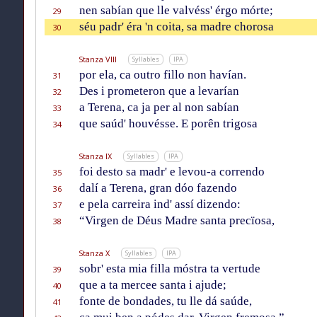
nen sabían que lle valvéss' érgo mórte;
29
séu padr' éra 'n coita, sa madre chorosa
30
Stanza VIII
Syllables
IPA
por ela, ca outro fillo non havían.
31
Des i prometeron que a levarían
32
a Terena, ca ja per al non sabían
33
que saúd' houvésse. E porên trigosa
34
Stanza IX
Syllables
IPA
foi desto sa madr' e levou-a correndo
35
dalí a Terena, gran dóo fazendo
36
e pela carreira ind' assí dizendo:
37
“Virgen de Déus Madre santa precïosa,
38
Stanza X
Syllables
IPA
sobr' esta mia filla móstra ta vertude
39
que a ta mercee santa i ajude;
40
fonte de bondades, tu lle dá saúde,
41