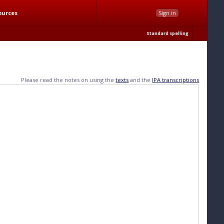
ources
Sign in
Standard spelling
Please read the notes on using the
texts
and the
IPA transcriptions