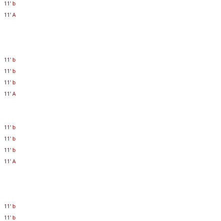
11' b
11' A
11' b
11' b
11' b
11' A
11' b
11' b
11' b
11' A
11' b
11' b