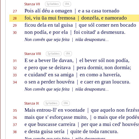
Stanza VII
Syllables
IPA
Pois alí déu a omagen
|
e a sa casa tornado
27
foi, viu ũa mui fremosa
|
donzéla, e namorado
28
ficou dela en tal guisa
|
que sól comer nen bocado
29
non podía, e por ela
|
foi coitad' a desmesura.
30
Non convên que seja feita
|
niũa desapostura...
Stanza VIII
Syllables
IPA
E se a bever lle davan,
|
el bever sól non podía,
31
e pero que se deitava
|
pera dormir, non dormía;
32
e cuidand' en sa amiga
|
en como a havería,
33
o sen a perder houvéra
|
e caer en gran loucura.
34
Non convên que seja feita
|
niũa desapostura...
Stanza IX
Syllables
IPA
Mais entrou-ll' en voontade
|
que aquelo non fezéss
35
mais que s' esforçasse muito,
|
o mais que ele podés
36
e que buscasse carreira
|
per que a mui ced' houvés
37
e desta guisa sería
|
quite de toda rancura.
38
Non convên que seja feita
|
niũa desapostura...