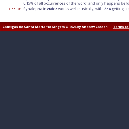
0.15% of all occurrences of the word) and only happens before
Synalepha in
works well musically, with
getting a
Line 50
:
ende a
-de a
Cantigas de Santa Maria for Singers © 2026 by Andrew Casson
Terms of