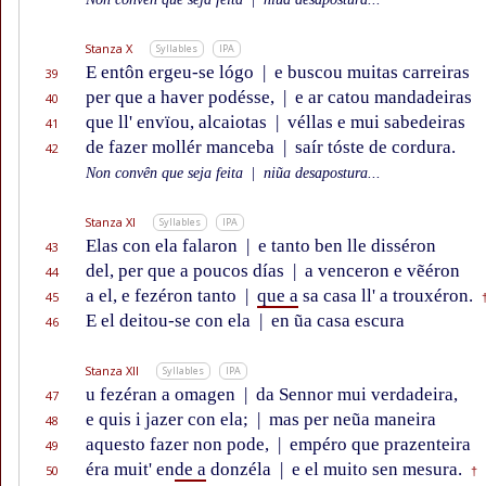
Stanza X
Syllables
IPA
E entôn ergeu-se lógo
|
e buscou muitas carreiras
39
per que a haver podésse,
|
e ar catou mandadeiras
40
que ll' envïou, alcaiotas
|
véllas e mui sabedeiras
41
de fazer mollér manceba
|
saír tóste de cordura.
42
Non convên que seja feita
|
niũa desapostura...
Stanza XI
Syllables
IPA
Elas con ela falaron
|
e tanto ben lle disséron
43
del, per que a poucos días
|
a venceron e vẽéron
44
a el, e fezéron tanto
|
que a
sa casa ll' a trouxéron.
45
E el deitou-se con ela
|
en ũa casa escura
46
Stanza XII
Syllables
IPA
u fezéran a omagen
|
da Sennor mui verdadeira,
47
e quis i jazer con ela;
|
mas per neũa maneira
48
aquesto fazer non pode,
|
empéro que prazenteira
49
éra muit' en
de a
donzéla
|
e el muito sen mesura.
50
†