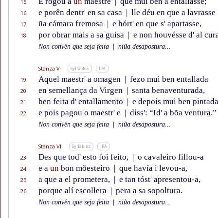
E rogou a
un
maestre
|
que mui ben a entallasse;
15
e porên dentr' en sa casa
|
lle déu en que a lavrasse
16
ũa cámara fremosa
|
e hórt' en que s' apartasse,
17
por obrar mais a sa guisa
|
e non houvésse d' al cura
18
Non convên que seja feita
|
niũa desapostura...
Stanza V
Syllables
IPA
Aquel maestr' a omagen
|
fezo mui ben entallada
19
en semellança da Virgen
|
santa benaventurada,
20
ben feita d' entallamento
|
e depois mui ben pintada
21
e pois pagou o maestr' e
|
diss': “Id' a bõa ventura.”
22
Non convên que seja feita
|
niũa desapostura...
Stanza VI
Syllables
IPA
Des que tod' esto foi feito,
|
o cavaleiro fillou-a
23
e a
un
bon mõesteiro
|
que havía i levou-a,
24
a que a el prometera,
|
e tan tóst' apresentou-a,
25
porque alí escollera
|
pera a sa sopoltura.
26
Non convên que seja feita
|
niũa desapostura...