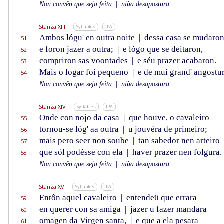
Non convên que seja feita
|
niũa desapostura...
Stanza XIII
Syllables
IPA
Ambos lógu' en outra noite
|
dessa casa se mudaro
51
e foron jazer a outra;
|
e lógo que se deitaron,
52
compriron sas voontades
|
e séu prazer acabaron.
53
Mais o logar foi pequeno
|
e de mui grand' angostur
54
Non convên que seja feita
|
niũa desapostura...
Stanza XIV
Syllables
IPA
Onde con nojo da casa
|
que houve, o cavaleiro
55
tornou-se lóg' aa outra
|
u jouvéra de primeiro;
56
mais pero seer non soube
|
tan sabedor nen arteiro
57
que sól podésse con ela
|
haver prazer nen folgura.
58
Non convên que seja feita
|
niũa desapostura...
Stanza XV
Syllables
IPA
Entôn aquel cavaleiro
|
entende
ü
que errara
59
en querer con sa amiga
|
jazer u fazer mandara
60
omagen da Virgen santa,
|
e que a ela pesara
61