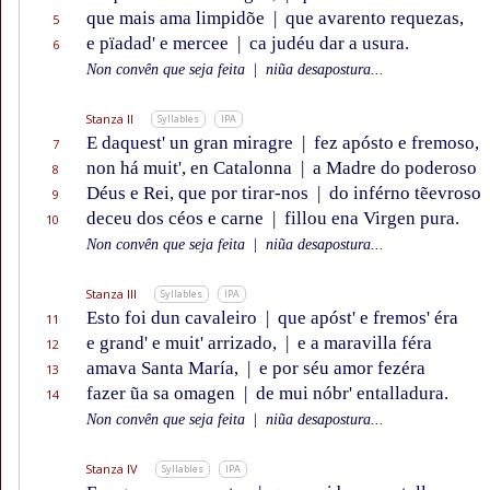
que mais ama limpidõe
|
que avarento requezas,
5
e pïadad' e mercee
|
ca judéu dar a usura.
6
Non convên que seja feita
|
niũa desapostura...
Stanza II
Syllables
IPA
E daquest' un gran miragre
|
fez apósto e fremoso,
7
non há muit', en Catalonna
|
a Madre do poderoso
8
Déus e Rei, que por tirar-nos
|
do inférno tẽevroso
9
deceu dos céos e carne
|
fillou ena Virgen pura.
10
Non convên que seja feita
|
niũa desapostura...
Stanza III
Syllables
IPA
Esto foi dun cavaleiro
|
que apóst' e fremos' éra
11
e grand' e muit' arrizado,
|
e a maravilla féra
12
amava Santa María,
|
e por séu amor fezéra
13
fazer ũa sa omagen
|
de mui nóbr' entalladura.
14
Non convên que seja feita
|
niũa desapostura...
Stanza IV
Syllables
IPA