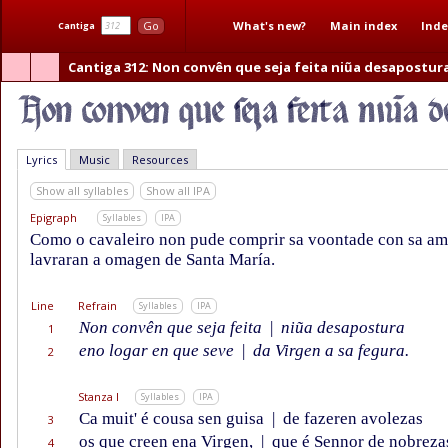
What's new?
Main index
Inde
Go
Cantiga
Cantiga 312
: Non convên que seja feita niũa desapostur
Lyrics
Music
Resources
Show all syllables
Show all IPA
Epigraph
Syllables
IPA
Como o cavaleiro non pude comprir sa voontade con sa am
lavraran a omagen de Santa María.
Line
Refrain
Syllables
IPA
Non convên que seja feita
|
niũa desapostura
1
eno logar en que seve
|
da Virgen a sa fegura.
2
Stanza I
Syllables
IPA
Ca muit' é cousa sen guisa
|
de fazeren avolezas
3
os que creen ena Virgen,
|
que é Sennor de nobreza
4