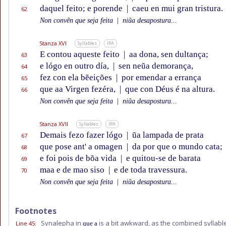
daquel feito; e porende
|
caeu en mui gran tristura.
62
Non convên que seja feita
|
niũa desapostura...
Stanza XVI
Syllables
IPA
E contou aqueste feito
|
aa dona, sen dultança;
63
e lógo en outro día,
|
sen neũa demorança,
64
fez con ela bẽeições
|
por emendar a errança
65
que aa Virgen fezéra,
|
que con Déus é na altura.
66
Non convên que seja feita
|
niũa desapostura...
Stanza XVII
Syllables
IPA
Demais fezo fazer lógo
|
ũa lampada de prata
67
que pose ant' a omagen
|
da por que o mundo cata;
68
e foi pois de bõa vida
|
e quitou-se de barata
69
maa e de mao siso
|
e de toda travessura.
70
Non convên que seja feita
|
niũa desapostura...
Footnotes
Synalepha in
is a bit awkward, as the combined syllable
Line 45
:
que a