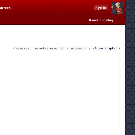
ources
Sign in
Standard spelling
Please read the notes on using the
texts
and the
IPA transcriptions