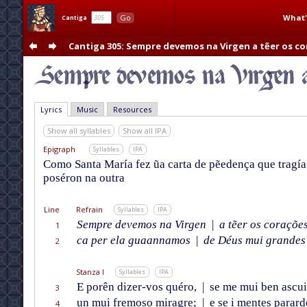
What'
Go
Cantiga
Cantiga 305
: Sempre devemos na Virgen a tẽer os c
Lyrics
Music
Resources
Show all syllables
Show all IPA
Epigraph
Syllables
IPA
Como Santa María fez ũa carta de pẽedença que tragía 
poséron na outra
Line
Refrain
Syllables
IPA
Sempre devemos na Virgen
|
a tẽer os corações
1
ca per ela guaannamos
|
de Déus mui grandes 
2
Stanza I
Syllables
IPA
E porên dizer-vos quéro,
|
se me mui ben ascui
3
un mui fremoso miragre;
|
e se i mentes parard
4