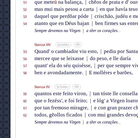
que mete
ü
na balança,
|
chẽos de prata e d' our
51
mas mui mais pesou a carta
|
en que havía teso
52
daquel que perdõar póde
|
crischão, judéu e m
53
atanto que en Déus hajan
|
ben firmes sas ente
54
Sempre devemos na Virgen
|
a tẽer os corações...
Stanza XIV
Syllables
IPA
Quand' o cambiador viu esto,
|
pediu por Santa
55
mercee que se leixasse
|
do peso, e lle daría
56
quant' ela do séu quisésse,
|
per que sempre viv
57
ben e avondadamente.
|
E molléres e barões,
58
Stanza XV
Syllables
IPA
quantos este feito viron,
|
tan tóste lle consell
59
que o fezéss', e foi feito;
|
e lóg' a Virgen loaro
60
por tan fremoso miragre,
|
e con gran prazer c
61
todos, gẽollos ficados
|
con mui grandes devoç
62
Sempre devemos na Virgen
|
a tẽer os corações...