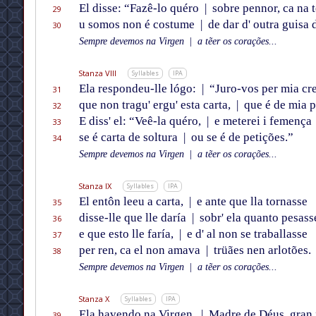
El disse: “Fazê-lo quéro
|
sobre pennor, ca na t
29
u somos non é costume
|
de dar d' outra guisa 
30
Sempre devemos na Virgen
|
a tẽer os corações...
Stanza VIII
Syllables
IPA
Ela respondeu-lle lógo:
|
“Juro-vos per mia cr
31
que non tragu' ergu' esta carta,
|
que é de mia 
32
E diss' el: “Veê-la quéro,
|
e meterei i femença
33
se é carta de soltura
|
ou se é de petições.”
34
Sempre devemos na Virgen
|
a tẽer os corações...
Stanza IX
Syllables
IPA
El entôn leeu a carta,
|
e ante que lla tornasse
35
disse-lle que lle daría
|
sobr' ela quanto pesass
36
e que esto lle faría,
|
e d' al non se traballasse
37
per ren, ca el non amava
|
trüães nen arlotões.
38
Sempre devemos na Virgen
|
a tẽer os corações...
Stanza X
Syllables
IPA
Ela havendo na Virgen,
|
Madre de Déus, gran 
39