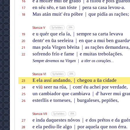
e a mollér mui de grado
|
a fillou e pois guard
16
en séu sẽo, e tan tóste
|
pera sa casa levou-a.
17
Mas atán muit' éra póbre
|
que pidía as rações;
18
Stanza V
Syllables
IPA
e u quér que ela ía,
|
sempre sa carta levava
19
dentr' en ũa seeleira
|
en que a mui ben guarda
20
mas pola Virgen bẽeita
|
as rações demandava,
21
sofrendo frío e fame
|
e muitas trebolações.
22
Sempre devemos na Virgen
|
a tẽer os corações...
Stanza VI
Syllables
IPA
E ela assí andando,
|
chegou a ũa cidade
23
e vi
ü
seer na rúa,
|
com' éu achei por verdade,
24
un cambiador que cambiava
|
d' haver mui gra
25
esterlĩis e torneses,
|
burgaleses, pepïões,
26
Stanza VII
Syllables
IPA
e inda daquestes nóvos
|
e dos prétos e da guér
27
e ela pediu-lle algo
|
por aquela que non érra.
28