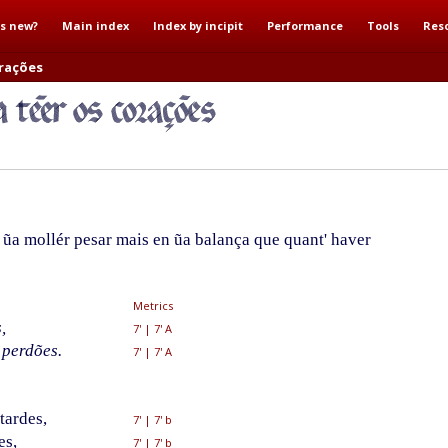
s new?
Main index
Index by incipit
Performance
Tools
Res
orações
ũa mollér pesar mais en ũa balança que quant' haver
Metrics
,
7'
|
7' A
perdões.
7'
|
7' A
tardes,
7'
|
7' b
es,
7'
|
7' b