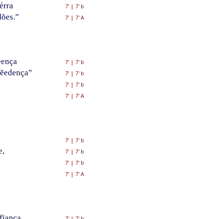
érra
7'
|
7' b
dões.”
7'
|
7' A
eença
7'
|
7' b
pẽedença”
7'
|
7' b
7'
|
7' b
7'
|
7' A
7'
|
7' b
e,
7'
|
7' b
7'
|
7' b
7'
|
7' A
fïança,
7'
|
7' b