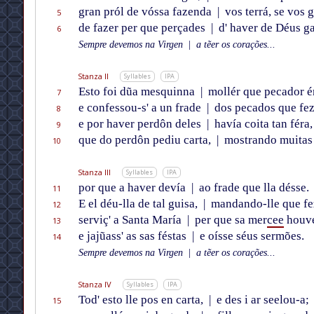
gran pról de vóssa fazenda
|
vos terrá, se vos 
5
de fazer per que perçades
|
d' haver de Déus ga
6
Sempre devemos na Virgen
|
a tẽer os corações...
Stanza II
Syllables
IPA
Esto foi dũa mesquinna
|
mollér que pecador é
7
e confessou-s' a un frade
|
dos pecados que fez
8
e por haver perdôn deles
|
havía coita tan féra,
9
que do perdôn pediu carta,
|
mostrando muitas
10
Stanza III
Syllables
IPA
por que a haver devía
|
ao frade que lla désse.
11
E el déu-lla de tal guisa,
|
mandando-lle que fe
12
serviç' a Santa María
|
per que sa mer
cee
houvé
13
e jajũass' as sas féstas
|
e oísse séus sermões.
14
Sempre devemos na Virgen
|
a tẽer os corações...
Stanza IV
Syllables
IPA
Tod' esto lle pos en carta,
|
e des i ar seelou-a;
15