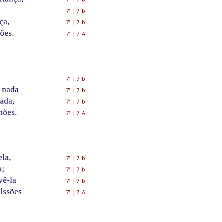
;
7'
|
7' b
ça,
7'
|
7' b
ões.
7'
|
7' A
7'
|
7' b
 nada
7'
|
7' b
ada,
7'
|
7' b
nões.
7'
|
7' A
la,
7'
|
7' b
a;
7'
|
7' b
vê-la
7'
|
7' b
lssões
7'
|
7' A