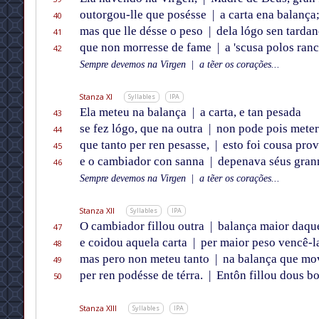
outorgou-lle que posésse
|
a carta ena balança
40
mas que lle désse o peso
|
dela lógo sen tardan
41
que non morresse de fame
|
a 'scusa polos ranc
42
Sempre devemos na Virgen
|
a tẽer os corações...
Stanza XI
Syllables
IPA
Ela meteu na balança
|
a carta, e tan pesada
43
se fez lógo, que na outra
|
non pode pois meter
44
que tanto per ren pesasse,
|
esto foi cousa prov
45
e o cambiador con sanna
|
depenava séus gran
46
Sempre devemos na Virgen
|
a tẽer os corações...
Stanza XII
Syllables
IPA
O cambiador fillou outra
|
balança maior daque
47
e coidou aquela carta
|
per maior peso vencê-l
48
mas pero non meteu tanto
|
na balança que mo
49
per ren podésse de térra.
|
Entôn fillou dous bo
50
Stanza XIII
Syllables
IPA