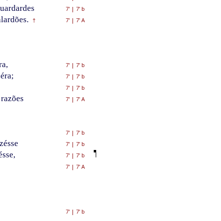
guardardes
7'
|
7' b
lardões.
7'
|
7' A
†
ra,
7'
|
7' b
éra;
7'
|
7' b
7'
|
7' b
 razões
7'
|
7' A
7'
|
7' b
zésse
7'
|
7' b
sse,
7'
|
7' b
7'
|
7' A
7'
|
7' b