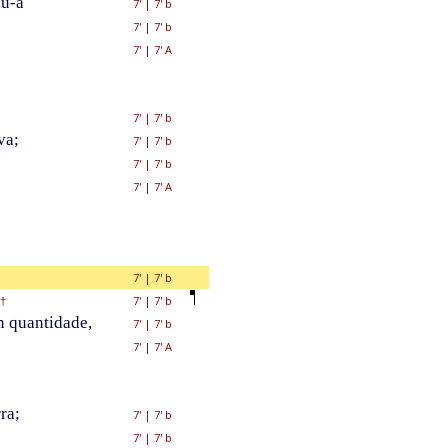
ou-a
7'
|
7' b
7'
|
7' b
7'
|
7' A
7'
|
7' b
va;
7'
|
7' b
7'
|
7' b
7'
|
7' A
7'
|
7' b
7'
|
7' b
†
n quantidade,
7'
|
7' b
7'
|
7' A
ra;
7'
|
7' b
7'
|
7' b