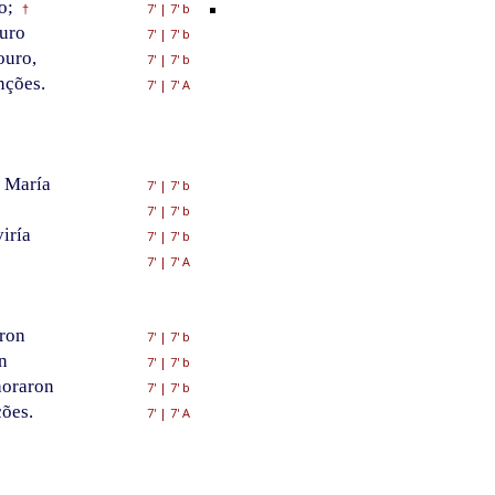
o;
7'
|
7' b
†
uro
7'
|
7' b
ouro,
7'
|
7' b
nções.
7'
|
7' A
 María
7'
|
7' b
7'
|
7' b
iría
7'
|
7' b
7'
|
7' A
aron
7'
|
7' b
n
7'
|
7' b
horaron
7'
|
7' b
ões.
7'
|
7' A