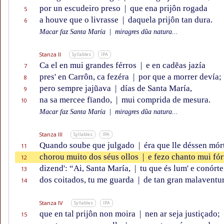
por un escudeiro preso
|
que ena prijôn rogada
5
a houve que o livrasse
|
daquela prijôn tan dura.
6
Macar faz Santa María
|
miragres dũa natura...
Stanza II
Syllables
IPA
Ca el en mui grandes férros
|
e en cadẽas jazía
7
pres' en Carrôn, ca fezéra
|
por que a morrer devía;
8
pero sempre jajũava
|
días de Santa María,
9
na sa mercee fïando,
|
mui comprida de mesura.
10
Macar faz Santa María
|
miragres dũa natura...
Stanza III
Syllables
IPA
Quando soube que julgado
|
éra que lle déssen mór
11
chorou muito dos séus ollos
|
e fezo chanto mui fór
12
dizend': “Ai, Santa María,
|
tu que és lum' e conórte
13
dos coitados, tu me guarda
|
de tan gran malaventu
14
Stanza IV
Syllables
IPA
que en tal prijôn non moira
|
nen ar seja justiçado;
15