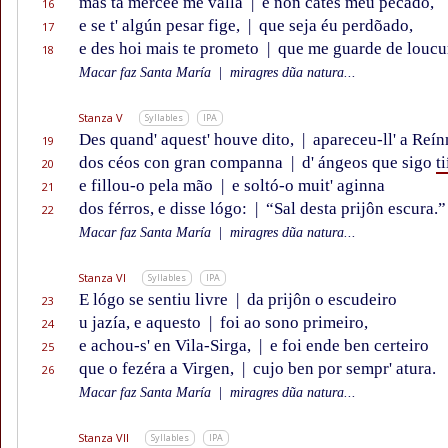
mas ta mercee me valla
|
e non cates méu pecado,
16
e se t' algún pesar fige,
|
que seja éu perdõado,
17
e des hoi mais te prometo
|
que me guarde de loucu
18
Macar faz Santa María
|
miragres dũa natura...
Stanza V
Syllables
IPA
Des quand' aquest' houve dito,
|
apareceu-ll' a Reín
19
dos céos con gran companna
|
d' ángeos que sigo
ti
20
e fillou-o pela mão
|
e soltó-o muit' aginna
21
dos férros, e disse lógo:
|
“Sal desta prijôn escura.”
22
Macar faz Santa María
|
miragres dũa natura...
Stanza VI
Syllables
IPA
E lógo se sentiu livre
|
da prijôn o escudeiro
23
u jazía, e aquesto
|
foi ao sono primeiro,
24
e achou-s' en Vila-Sirga,
|
e foi ende ben certeiro
25
que o fezéra a Virgen,
|
cujo ben por sempr' atura.
26
Macar faz Santa María
|
miragres dũa natura...
Stanza VII
Syllables
IPA