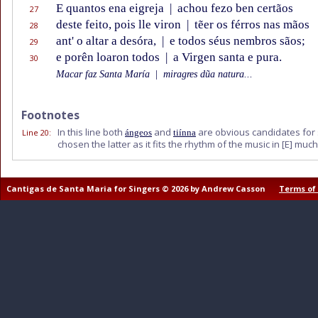
E quantos ena eigreja
|
achou fezo ben certãos
27
deste feito, pois lle viron
|
tẽer os férros nas mãos
28
ant' o altar a desóra,
|
e todos séus nembros sãos;
29
e porên loaron todos
|
a Virgen santa e pura.
30
Macar faz Santa María
|
miragres dũa natura...
Footnotes
In this line both
and
are obvious candidates for
Line 20
:
ángeos
tiínna
chosen the latter as it fits the rhythm of the music in
[E]
much 
Cantigas de Santa Maria for Singers © 2026 by Andrew Casson
Terms of