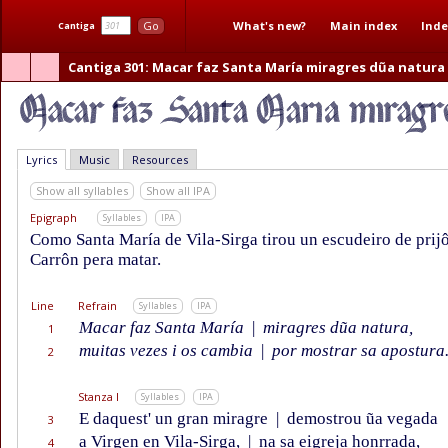
What's new?
Main index
Inde
Go
Cantiga
Cantiga 301
: Macar faz Santa María miragres dũa natura
Lyrics
Music
Resources
Show all syllables
Show all IPA
Epigraph
Syllables
IPA
Como Santa María de Vila-Sirga tirou un escudeiro de prijô
Carrôn pera matar.
Line
Refrain
Syllables
IPA
Macar faz Santa María
|
miragres dũa natura,
1
muitas vezes i os cambia
|
por mostrar sa apostura
2
Stanza I
Syllables
IPA
E daquest' un gran miragre
|
demostrou ũa vegada
3
a Virgen en Vila-Sirga,
|
na sa eigreja honrrada,
4