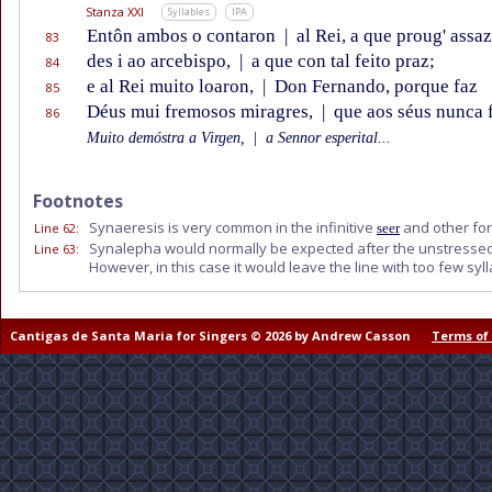
Stanza XXI
Syllables
IPA
Entôn ambos o contaron
|
al Rei, a que proug' assaz
83
des i ao arcebispo,
|
a que con tal feito praz;
84
e al Rei muito loaron,
|
Don Fernando, porque faz
85
Déus mui fremosos miragres,
|
que aos séus nunca f
86
Muito demóstra a Virgen,
|
a Sennor esperital...
Footnotes
Synaeresis is very common in the infinitive
and other for
Line 62
:
seer
Synalepha would normally be expected after the unstress
Line 63
:
However, in this case it would leave the line with too few syll
Cantigas de Santa Maria for Singers © 2026 by Andrew Casson
Terms of