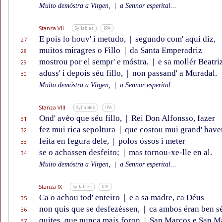
Muito demóstra a Virgen,
|
a Sennor esperital...
Stanza VII
Syllables
IPA
E pois lo houv' i metudo,
|
segundo com' aquí diz,
27
muitos miragres o Fillo
|
da Santa Emperadriz
28
mostrou por el sempr' e móstra,
|
e sa mollér Beatri
29
aduss' i depois séu fillo,
|
non passand' a Muradal.
30
Muito demóstra a Virgen,
|
a Sennor esperital...
Stanza VIII
Syllables
IPA
Ond' avẽo que séu fillo,
|
Rei Don Alfonsso, fazer
31
fez mui rica sepoltura
|
que costou mui grand' haver
32
feita en fegura dele,
|
polos óssos i meter
33
se o achassen desfeito;
|
mas tornou-xe-lle en al.
34
Muito demóstra a Virgen,
|
a Sennor esperital...
Stanza IX
Syllables
IPA
Ca o achou tod' enteiro
|
e a sa madre, ca Déus
35
non quis que se desfezéssen,
|
ca ambos éran ben s
36
quites, que nunca mais foron
|
San Marcos e San Ma
37