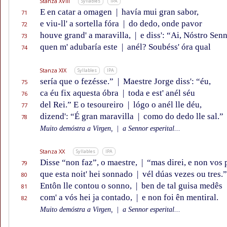
Stanza XVIII
Syllables
IPA
E en catar a omagen
|
havía mui gran sabor,
71
e viu-ll' a sortella fóra
|
do dedo, onde pavor
72
houve grand' a maravilla,
|
e diss': “Ai, Nóstro Senn
73
quen m' adubaría este
|
anél? Soubéss' óra qual
74
Stanza XIX
Syllables
IPA
sería que o fezésse.”
|
Maestre Jorge diss': “éu,
75
ca éu fix aquesta óbra
|
toda e est' anél séu
76
del Rei.” E o tesoureiro
|
lógo o anél lle déu,
77
dizend': “É gran maravilla
|
como do dedo lle sal.”
78
Muito demóstra a Virgen,
|
a Sennor esperital...
Stanza XX
Syllables
IPA
Disse “non faz”, o maestre,
|
“mas direi, e non vos 
79
que esta noit' hei sonnado
|
vél dúas vezes ou tres.”
80
Entôn lle contou o sonno,
|
ben de tal guisa medês
81
com' a vós hei ja contado,
|
e non foi ên mentiral.
82
Muito demóstra a Virgen,
|
a Sennor esperital...