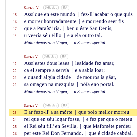
Stanza IV
Syllables
IPA
Assí que en este mundo
|
fez-ll' acabar o que quis
15
e morrer honrradamente
|
e morrendo seer fis
16
que a Paraís' iría,
|
ben u éste San Denís,
17
u veería séu Fillo
|
e a ela outro tal.
18
Muito demóstra a Virgen,
|
a Sennor esperital...
Stanza V
Syllables
IPA
Assí estes dous leaes
|
lealdade fez amar,
19
ca el sempre a servía
|
e a sabía loar;
20
e quand' algũa cidade
|
de mouros ía gãar,
21
sa omagen na mezquita
|
põía eno portal.
22
Muito demóstra a Virgen,
|
a Sennor esperital...
Stanza VI
Syllables
IPA
E ar fezo-ll' a sa mórte
|
que polo mellor morreu
23
rei que en séu logar fosse,
|
e fez per que o meteu
24
el Rei séu fill' en Sevilla,
|
que Mafométe perdeu
25
per este Rei Don Fernando,
|
que é cidade cabdal.
26