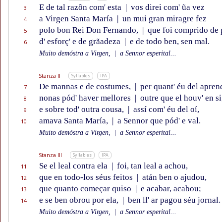
E de tal razôn com' esta
|
vos direi com' ũa vez
3
a Virgen Santa María
|
un mui gran miragre fez
4
polo bon Rei Don Fernando,
|
que foi comprido de 
5
d' esforç' e de grãadeza
|
e de todo ben, sen mal.
6
Muito demóstra a Virgen,
|
a Sennor esperital...
Stanza II
Syllables
IPA
De mannas e de costumes,
|
per quant' éu del aprend
7
nonas pód' haver mellores
|
outre que el houv' en si
8
e sobre tod' outra cousa,
|
assí com' éu del oí,
9
amava Santa María,
|
a Sennor que pód' e val.
10
Muito demóstra a Virgen,
|
a Sennor esperital...
Stanza III
Syllables
IPA
Se el leal contra ela
|
foi, tan leal a achou,
11
que en todo-los séus feitos
|
atán ben o ajudou,
12
que quanto começar quiso
|
e acabar, acabou;
13
e se ben obrou por ela,
|
ben ll' ar pagou séu jornal.
14
Muito demóstra a Virgen,
|
a Sennor esperital...