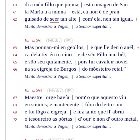
di a méu fillo que ponna
|
esta omagen de San-
60
ta María u a minna
|
está, ca non é de pran
61
guisado de
seer
tan alte
|
com' ela, nen tan igual.
62
†
Muito demóstra a Virgen,
|
a Sennor esperital...
Stanza XVI
Syllables
IPA
Mas ponnan-mi en gẽollos,
|
e que lle den o anél,
63
†
ca dela tiv' éu o reino
|
e de séu Fillo mui bél,
64
e sõo séu quitamente,
|
pois fui cavaleir novél
65
na sa eigreja de Burgos
|
do mõesteiro reial.”
66
Muito demóstra a Virgen,
|
a Sennor esperital...
Stanza XVII
Syllables
IPA
Maestre Jorge havía
|
nom' o que aquesto viu
67
en sonnos; e mantenente
|
fóra do leito saiu
68
e foi lógo a eigreja,
|
e fez tanto que ll' abriu
69
o tesoureiro as pórtas
|
d' our' e non d' outro metal.
70
Muito demóstra a Virgen,
|
a Sennor esperital...