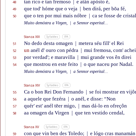
tan rico e tan fremoso
|
e atán apósto é,
48
que tod' hóme que o veja
|
ben dirá, per bõa fé,
49
que o ten por mui mais nóbre
|
ca se fosse de cristal
50
Muito demóstra a Virgen,
|
a Sennor esperital...
Stanza XIII
Syllables
IPA
No dedo desta omagen
|
metera séu fill' el Rei
51
un
anél d' ouro con pédra
|
mui fremosa, com' achei
52
por verdad'; e maravilla
|
mui grande vos ên direi
53
que mostrou en este feito
|
o que naceu por Nadal.
54
Muito demóstra a Virgen,
|
a Sennor esperital...
Stanza XIV
Syllables
IPA
Ca o bon Rei Don Fernando
|
se foi mostrar en vijô
55
a aquele que fezéra
|
o anél, e disse: “Non
56
quér' est' anél tẽer migo,
|
mas dá-lo en ofreçôn
57
aa omagen da Virgen
|
que ten vestido cendal,
58
Stanza XV
Syllables
IPA
con que vin ben des Toledo;
|
e lógo cras manamán
59