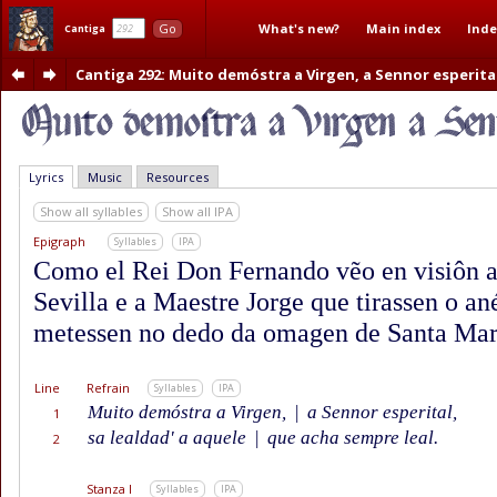
What's new?
Main index
Inde
Go
Cantiga
Cantiga 292
: Muito demóstra a Virgen, a Sennor esperital
Lyrics
Music
Resources
Show all syllables
Show all IPA
Epigraph
Syllables
IPA
Como el Rei Don Fernando vẽo en visiôn a
Sevilla e a Maestre Jorge que tirassen o an
metessen no dedo da omagen de Santa Mar
Line
Refrain
Syllables
IPA
Muito demóstra a Virgen,
|
a Sennor esperital,
1
sa lealdad' a aquele
|
que acha sempre leal.
2
Stanza I
Syllables
IPA