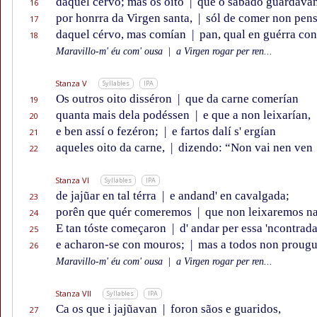
daquel cérvo; mas os oito
|
que o sábado guardava
16
por honrra da Virgen santa,
|
sól de comer non pen
17
daquel cérvo, mas comían
|
pan, qual en guérra co
18
Maravillo-m' éu com' ousa
|
a Virgen rogar per ren...
Stanza V
Syllables
IPA
Os outros oito disséron
|
que da carne comerían
19
quanta mais dela podéssen
|
e que a non leixarían,
20
e ben assí o fezéron;
|
e fartos dalí s' ergían
21
aqueles oito da carne,
|
dizendo: “Non vai nen ven
22
Stanza VI
Syllables
IPA
de jajũar en tal térra
|
e andand' en cavalgada;
23
porên que quér comeremos
|
que non leixaremos n
24
E tan tóste começaron
|
d' andar per essa 'ncontrada
25
e acharon-se con mouros;
|
mas a todos non prougu'
26
Maravillo-m' éu com' ousa
|
a Virgen rogar per ren...
Stanza VII
Syllables
IPA
Ca os que i jajũavan
|
foron sãos e guaridos,
27