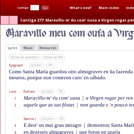
What's new?
Main index
Inde
Go
Cantiga
Cantiga 277
: Maravillo-m' éu com' ousa a Virgen rogar pe
Lyrics
Music
Resources
Show all syllables
Show all IPA
Epigraph
Syllables
IPA
Como Santa María guardou oito almograves en ũa fazenda
mouros, porque non comeron carn' en sábado.
Line
Refrain
Syllables
IPA
Maravillo-m' éu com' ousa
|
a Virgen rogar per ren
1
aquele que as sas féstas
|
non guarda e
'n
pouco te
2
Stanza I
Syllables
IPA
E dest' un mui gran miragre
|
demostrou Santa Marí
3
en dezeseis almograves
|
que foron en azaría
4