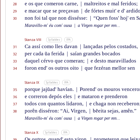
e os que comeron carne,
|
maltreitos e mal feridos;
28
e macar que se preçavan
|
de fórtes muit' e d' ardido
29
non foi tal que non dissésse:
|
“Quen foss' hoj' en S
30
Maravillo-m' éu com' ousa
|
a Virgen rogar per ren...
Stanza VIII
Syllables
IPA
Ca assí como lles davan
|
lançadas pelos costados,
31
per cada ũa ferida
|
saían grandes bocados
32
daquel cérvo que comeran;
|
e desto maravillados
33
foron end' os outros oito
|
que fezéran mellor sen
34
Stanza IX
Syllables
IPA
porque jajũad' havían.
|
Porend' os mouros vencero
35
e correron depós eles
|
e mataron e prenderon
36
todos con quantos lidaron,
|
e chaga non receberon
37
porên disséron: “Ai, Virgen,
|
bẽeita sejas, amên.”
38
Maravillo-m' éu com' ousa
|
a Virgen rogar per ren...
Stanza X
Syllables
IPA
Os outros, quand' esto viron,
|
prometeron que leix
39