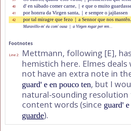
d' en sábado comer carne,
|
e que o muito guardass
40
por honrra da Virgen santa,
|
e sempre o jajũassen
41
por tal miragre que fezo
|
a Sennor que nos mantên
42
Maravillo-m' éu com' ousa
|
a Virgen rogar per ren...
Footnotes
Mettmann, following
[E]
, ha
Line 2
:
hemistich here. Elmes deals 
not have an extra note in th
, but I wo
guard' e en pouco ten
natural-sounding resolution 
content words (since
guard' e
).
guarde