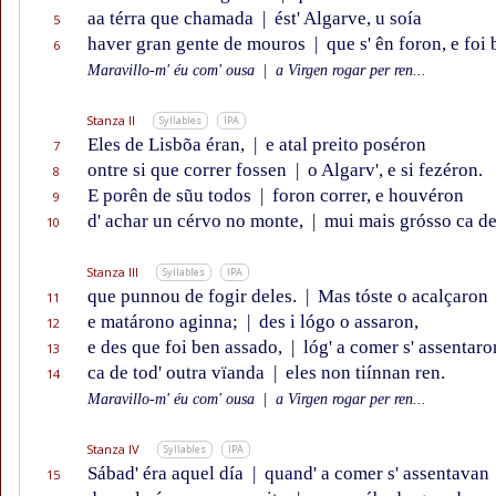
aa térra que chamada
|
ést' Algarve, u soía
5
haver gran gente de mouros
|
que s' ên foron, e foi 
6
Maravillo-m' éu com' ousa
|
a Virgen rogar per ren...
Stanza II
Syllables
IPA
Eles de Lisbõa éran,
|
e atal preito poséron
7
ontre si que correr fossen
|
o Algarv', e si fezéron.
8
E porên de sũu todos
|
foron correr, e houvéron
9
d' achar un cérvo no monte,
|
mui mais grósso ca de
10
Stanza III
Syllables
IPA
que punnou de fogir deles.
|
Mas tóste o acalçaron
11
e matárono aginna;
|
des i lógo o assaron,
12
e des que foi ben assado,
|
lóg' a comer s' assentaro
13
ca de tod' outra vïanda
|
eles non tiínnan ren.
14
Maravillo-m' éu com' ousa
|
a Virgen rogar per ren...
Stanza IV
Syllables
IPA
Sábad' éra aquel día
|
quand' a comer s' assentavan
15