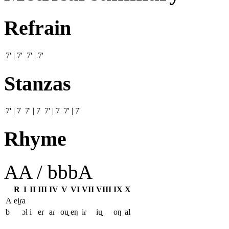
Refrain
7' | 7' 7' | 7'
Stanzas
7' | 7 7' | 7 7' | 7 7' | 7'
Rhyme
AA / bbbA
R
I
II
III
IV
V
VI
VII
VIII
IX
X
A
ei̯ɾa
b
ɔl
i
eɾ
aɾ
ou̯
eŋ
iɾ
iu̯
oŋ
al