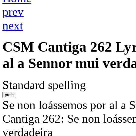
prev
next
CSM
Cantiga 262
Lyr
al a Sennor mui verd
Standard spelling
prefs
Se non loássemos por al a 
Cantiga 262: Se non loásse
verdadeira