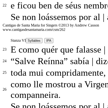
e ficou ben de séus nemb
22
Se non loássemos
por
al
|
Cantigas de Santa Maria for Singers ©2013 by Andrew Casson
www.cantigasdesantamaria.com/csm/262
Stanza VI
Syllables
IPA
E como quér que falasse
|
23
“Salve Reínna” sabía
|
diz
24
toda mui compridamente
25
como lle mostrou a Virge
26
companneira.
Se non loássemos
por
al
|