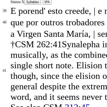
Stanza X
Syllables
IPA
E porend' esto creede,
|
e n
39
que por outros trobadores
40
a Virgen Santa María,
|
se
†
CSM 262:41
Synalepha 
musically, as the combined
single short note. Elision
41
though, since the elision 
general despite the extre
word, and it seems never 