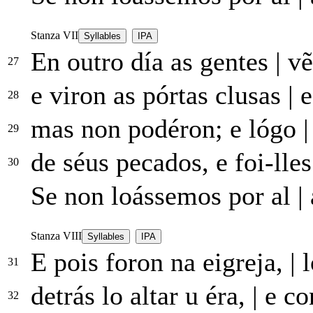
Stanza VII
Syllables
IPA
En outro día as gentes
|
vẽ
27
e viron as pórtas clusas
|
e
28
mas non podéron; e lógo
|
29
de séus pecados, e foi-lle
30
Se non loássemos
por
al
|
Stanza VIII
Syllables
IPA
E pois foron na eigreja,
|
l
31
detrás lo altar u éra,
|
e co
32