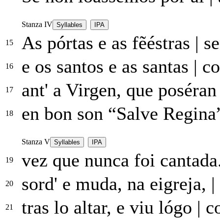
Stanza IV
Syllables
IPA
As pórtas e as fẽéstras
|
se
15
e os santos e as santas
|
co
16
ant' a Virgen, que poséra
17
en bon son “Salve Regina
18
Stanza V
Syllables
IPA
vez que nunca foi cantada
19
sord' e muda, na eigreja,
|
20
tras lo altar, e viu lógo
|
co
21