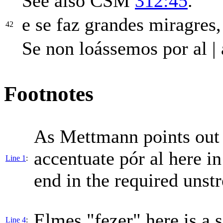
See also CSM
312:45
.
e se faz grandes miragres
42
Se non loássemos
por
al
|
Footnotes
As Mettmann points out i
accentuate
pór al
here in 
Line 1
:
end in the required unstr
Elmes "fezer" here is a 
Line 4
: