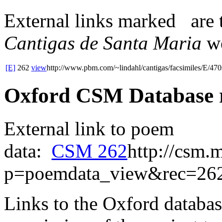
External links
marked
are 
Cantigas de Santa Maria
we
[E]
262
view
http://www.pbm.com/~lindahl/cantigas/facsimiles/E/470
Oxford CSM Database 
External link to poem
data:
CSM 262
http://csm.
p=poemdata_view&rec=26
Links to the Oxford databas