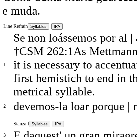
e muda.
Line
Refrain
Syllables
IPA
Se non loássemos
por
al
|
†
CSM 262:1
As Mettmann p
it is necessary to accentu
1
first hemistich to end in t
metrical syllable.
devemos-la loar porque
|
n
2
Stanza I
Syllables
IPA
E daquest' un gran mirag
3