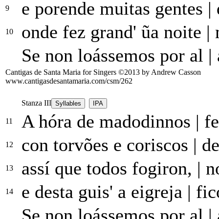
e porende muitas gentes
|
9
onde fez grand' ũa noite
|
m
10
Se non loássemos
por
al
|
Cantigas de Santa Maria for Singers ©2013 by Andrew Casson
www.cantigasdesantamaria.com/csm/262
Stanza III
Syllables
IPA
A hóra de madodinnos
|
fe
11
con torvões e coriscos
|
de
12
assí que todos fogiron,
|
no
13
e desta guis' a eigreja
|
fic
14
Se non loássemos
por
al
|