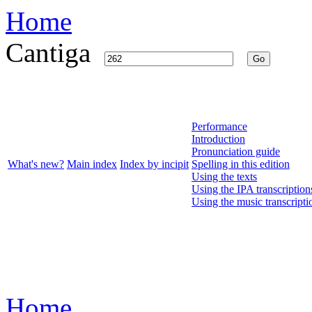
Home
Cantiga
Go
Performance
Introduction
Pronunciation guide
What's new?
Main index
Index by incipit
Spelling in this edition
Using the texts
Using the IPA transcription
Using the music transcripti
Home