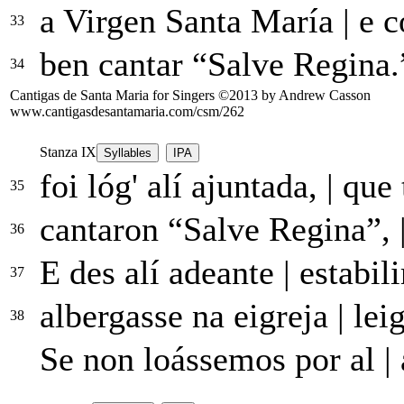
a Virgen Santa María
|
e
c
33
ben cantar “Salve Regina
34
Cantigas de Santa Maria for Singers ©2013 by Andrew Casson
www.cantigasdesantamaria.com/csm/262
Stanza IX
Syllables
IPA
foi lóg' alí ajuntada,
|
que 
35
cantaron “Salve Regina”,
36
E des alí adeante
|
estabil
37
albergasse na eigreja
|
leig
38
Se non loássemos
por
al
|