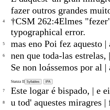
fazer outros grandes mui
†
CSM 262:4
Elmes "fezer"
4
typographical error.
mas eno Poi fez aquesto
|
5
nen que toda-las estrelas,
6
Se non loássemos
por
al
|
Stanza II
Syllables
IPA
Este logar é bispado,
|
e ei
7
u tod' aquestes miragres
|
f
8