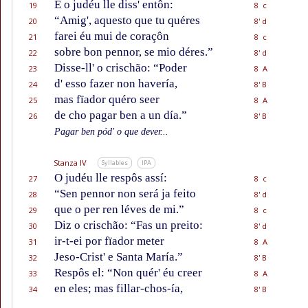
E o judéu lle diss' entôn:
19
8 c
“Amig', aquesto que tu quéres
20
8' d
farei éu mui de coraçôn
21
8 c
sobre bon pennor, se mio déres.”
22
8' d
Disse-ll' o crischão: “Poder
23
8 A
d' esso fazer non havería,
24
8' B
mas fïador quéro seer
25
8 A
de cho pagar ben a un día.”
26
8' B
Pagar ben pód' o que dever...
Stanza IV
Syllables
IPA
O judéu lle respôs assí:
27
8 c
“Sen pennor non será ja feito
28
8' d
que o per ren léves de mi.”
29
8 c
Diz o crischão: “Fas un preito:
30
8' d
ir-t-ei por fïador meter
31
8 A
Jeso-Crist' e Santa María.”
32
8' B
Respôs el: “Non quér' éu creer
33
8 A
en eles; mas fillar-chos-ía,
34
8' B