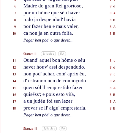
Madre do gran Rei grorïoso,
6
8' d
por un hóme que séu haver
7
8 A
todo ja despendud' havía
8
8' B
por fazer ben e mais valer,
9
8 A
ca non ja en outra folía.
10
8' B
Pagar ben pód' o que dever...
Stanza II
Syllables
IPA
Quand' aquel bon hóme o séu
11
8 c
haver houv' assí despendudo,
12
8' d
non pod' achar, com' aprix éu,
13
8 c
d' estranno nen de connoçudo
14
8' d
quen sól ll' emprestido fazer
15
8 A
quiséss'; e pois esto viía,
16
8' B
a un judéu foi sen lezer
17
8 A
provar se ll' algu' emprestaría.
18
8' B
Pagar ben pód' o que dever...
Stanza III
Syllables
IPA