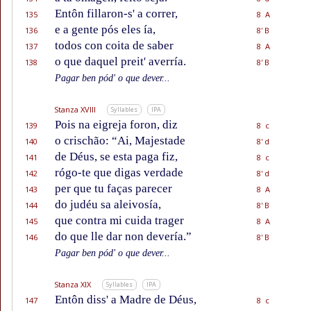
Entôn fillaron-s' a correr,
135
8 A
e a gente pós eles ía,
136
8' B
todos con coita de saber
137
8 A
o que daquel preit' averría.
138
8' B
Pagar ben pód' o que dever...
Stanza XVIII
Syllables
IPA
Pois na eigreja foron, diz
139
8 c
o crischão: “Ai, Majestade
140
8' d
de Déus, se esta paga fiz,
141
8 c
rógo-te que digas verdade
142
8' d
per que tu faças parecer
143
8 A
do judéu sa aleivosía,
144
8' B
que contra mi cuida trager
145
8 A
do que lle dar non devería.”
146
8' B
Pagar ben pód' o que dever...
Stanza XIX
Syllables
IPA
Entôn diss' a Madre de Déus,
147
8 c