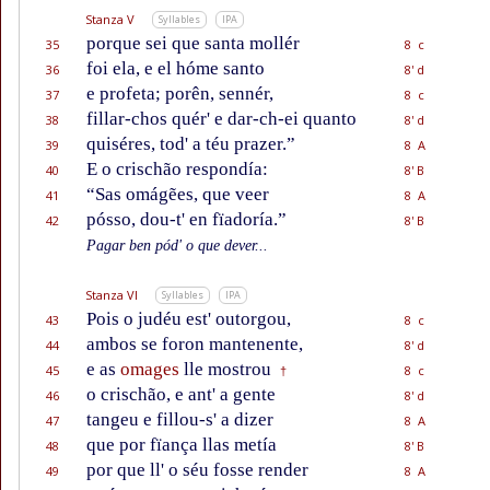
Stanza V
Syllables
IPA
porque sei que santa mollér
35
8 c
foi ela, e el hóme santo
36
8' d
e profeta; porên, sennér,
37
8 c
fillar-chos quér' e dar-ch-ei quanto
38
8' d
quiséres, tod' a téu prazer.”
39
8 A
E o crischão respondía:
40
8' B
“Sas omágẽes, que veer
41
8 A
pósso, dou-t' en fïadoría.”
42
8' B
Pagar ben pód' o que dever...
Stanza VI
Syllables
IPA
Pois o judéu est' outorgou,
43
8 c
ambos se foron mantenente,
44
8' d
e as
omages
lle mostrou
45
8 c
†
o crischão, e ant' a gente
46
8' d
tangeu e fillou-s' a dizer
47
8 A
que por fïança llas metía
48
8' B
por que ll' o séu fosse render
49
8 A