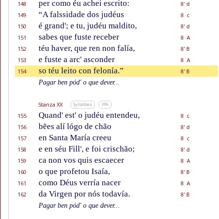
per como éu achei escrito:
148
8' d
“A falssidade dos judéus
149
8 c
é grand'; e tu, judéu maldito,
150
8' d
sabes que fuste receber
151
8 A
téu haver, que ren non falía,
152
8' B
e fuste a arc' asconder
153
8 A
so téu leito con felonía.”
154
8' B
Pagar ben pód' o que dever...
Stanza XX
Syllables
IPA
Quand' est' o judéu entendeu,
155
8 c
bẽes alí lógo de chão
156
8' d
en Santa María creeu
157
8 c
e en séu Fill', e foi crischão;
158
8' d
ca non vos quis escaecer
159
8 A
o que profetou Isaía,
160
8' B
como Déus verría nacer
161
8 A
da Virgen por nós todavía.
162
8' B
Pagar ben pód' o que dever...