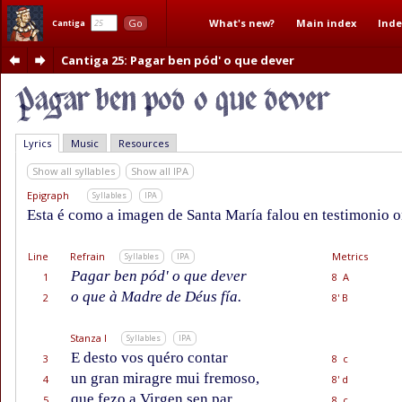
What's new?
Main index
Inde
Go
Cantiga
Cantiga 25
: Pagar ben pód' o que dever
Lyrics
Music
Resources
Show all syllables
Show all IPA
Epigraph
Syllables
IPA
Esta é como a imagen de Santa María falou en testimonio on
Line
Refrain
Metrics
Syllables
IPA
Pagar ben pód' o que dever
1
8 A
o que à Madre de Déus fía.
2
8' B
Stanza I
Syllables
IPA
E desto vos quéro contar
3
8 c
un gran miragre mui fremoso,
4
8' d
que fezo a Virgen sen par,
5
8 c