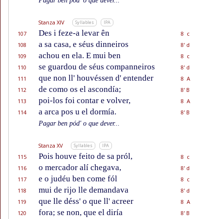
Pagar ben pód' o que dever...
Stanza XIV
Syllables
IPA
Des i feze-a levar ên
107
8 c
a sa casa, e séus dinneiros
108
8' d
achou en ela. E mui ben
109
8 c
se guardou de séus companneiros
110
8' d
que non ll' houvéssen d' entender
111
8 A
de como os el ascondía;
112
8' B
poi-los foi contar e volver,
113
8 A
a arca pos u el dormía.
114
8' B
Pagar ben pód' o que dever...
Stanza XV
Syllables
IPA
Pois houve feito de sa pról,
115
8 c
o mercador alí chegava,
116
8' d
e o judéu ben come fól
117
8 c
mui de rijo lle demandava
118
8' d
que lle déss' o que ll' acreer
119
8 A
fora; se non, que el diría
120
8' B