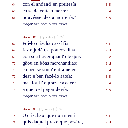
con el andand' en preitesía;
64
8' B
ca se de coita a morrer
65
8 A
houvésse, desta morrería.”
66
8' B
Pagar ben pód' o que dever...
Stanza IX
Syllables
IPA
Poi-lo crischão assí fis
67
8 c
fez o judéu, a poucos días
68
8' d
con séu haver quant' ele quis
69
8 c
gãou en bõas merchandías;
70
8' d
ca ben se soub' entrameter
71
8 A
dest' e ben fazê-lo sabía;
72
8' B
mas foi-ll' o praz' escaecer
73
8 A
a que o el pagar devía.
74
8' B
Pagar ben pód' o que dever...
Stanza X
Syllables
IPA
O crischão, que non mentir
75
8 c
quis daquel prazo que poséra,
76
8' d