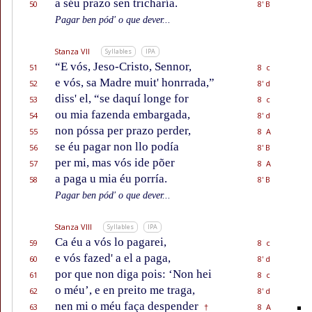
a séu prazo sen tricharía.
50
8' B
Pagar ben pód' o que dever...
Stanza VII
Syllables
IPA
“E vós, Jeso-Cristo, Sennor,
51
8 c
e vós, sa Madre muit' honrrada,”
52
8' d
diss' el, “se daquí longe for
53
8 c
ou mia fazenda embargada,
54
8' d
non póssa per prazo perder,
55
8 A
se éu pagar non llo podía
56
8' B
per mi, mas vós ide põer
57
8 A
a paga u mia éu porría.
58
8' B
Pagar ben pód' o que dever...
Stanza VIII
Syllables
IPA
Ca éu a vós lo pagarei,
59
8 c
e vós fazed' a el a paga,
60
8' d
por que non diga pois: ‘Non hei
61
8 c
o méu’, e en preito me traga,
62
8' d
nen
mi o
méu faça despender
63
8 A
†