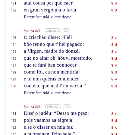
atal cousa per que caer
121
8 A
en gran vergonna o faría.
122
8' B
Pagar ben pód' o que dever...
Stanza XVI
Syllables
IPA
O crischão disse: “Fïél
123
8 c
bõo tenno que t' hei pagado:
124
8' d
a Virgen, madre do donzél
125
8 c
que no altar ch' hôuvi mostrado,
126
8' d
que te fará ben connocer
127
8 A
como foi, ca non mentiría;
128
8' B
e tu non quéras contender
129
8 A
con ela, que mal t' ên verría.”
130
8' B
Pagar ben pód' o que dever...
Stanza XVII
Syllables
IPA
Diss' o judéu: “Desso me praz;
131
8 c
pois vaamos aa eigreja,
132
8' d
e se o dissér en mia faz
133
8 c
a ta omagen, feito seja.”
134
8' d