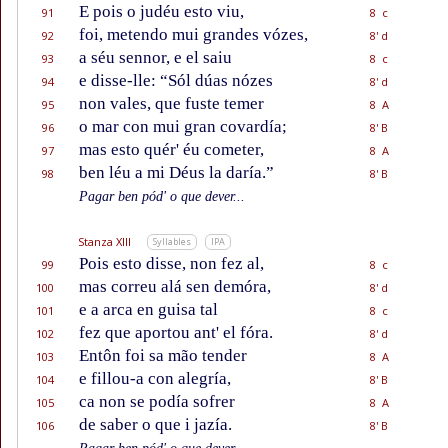
E pois o judéu esto viu,
91
8 c
foi, metendo mui grandes vózes,
92
8' d
a séu sennor, e el saiu
93
8 c
e disse-lle: “Sól dúas nózes
94
8' d
non vales, que fuste temer
95
8 A
o mar con mui gran covardía;
96
8' B
mas esto quér' éu cometer,
97
8 A
ben léu a mi Déus la daría.”
98
8' B
Pagar ben pód' o que dever...
Stanza XIII
Syllables
IPA
Pois esto disse, non fez al,
99
8 c
mas correu alá sen demóra,
100
8' d
e a arca en guisa tal
101
8 c
fez que aportou ant' el fóra.
102
8' d
Entôn foi sa mão tender
103
8 A
e fillou-a con alegría,
104
8' B
ca non se podía sofrer
105
8 A
de saber o que i jazía.
106
8' B