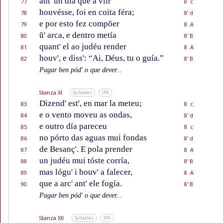
ant' un día que a vĩir
77
8 c
houvésse, foi en coita féra;
78
8' d
e por esto fez compõer
79
8 A
ũ' arca, e dentro metía
80
8' B
quant' el ao judéu render
81
8 A
houv', e diss': “Ai, Déus, tu o guía.”
82
8' B
Pagar ben pód' o que dever...
Stanza XI
Syllables
IPA
Dizend' est', en mar la meteu;
83
8 c
e o vento moveu as ondas,
84
8' d
e outro día pareceu
85
8 c
no pórto das aguas mui fondas
86
8' d
de Besanç'. E pola prender
87
8 A
un judéu mui tóste corría,
88
8' B
mas lógu' i houv' a falecer,
89
8 A
que a arc' ant' ele fogía.
90
8' B
Pagar ben pód' o que dever...
Stanza XII
Syllables
IPA