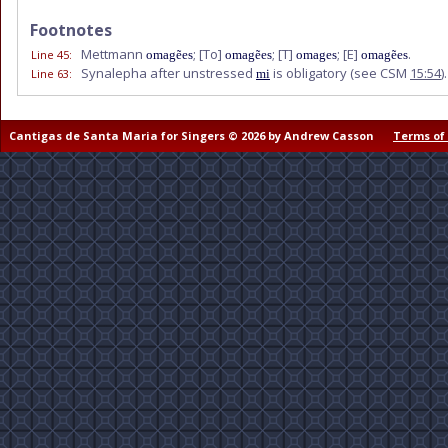
Footnotes
Mettmann
;
[To]
;
[T]
;
[E]
.
Line 45
:
omagẽes
omagẽes
omages
omagẽes
Synalepha after unstressed
is obligatory (see CSM
15:54
).
Line 63
:
mi
Cantigas de Santa Maria for Singers © 2026 by Andrew Casson
Terms of