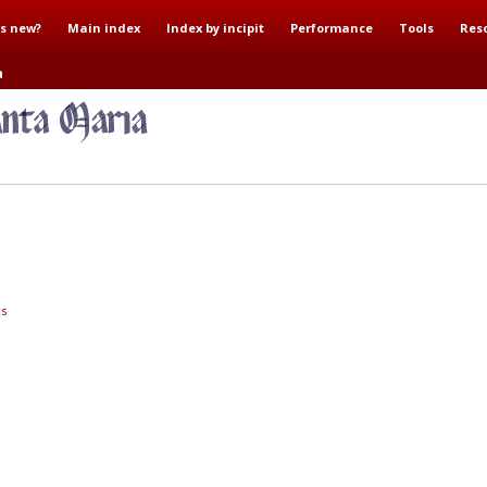
s new?
Main index
Index by incipit
Performance
Tools
Res
a
s