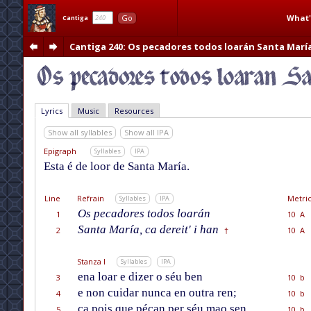
What'
Go
Cantiga
Cantiga 240
: Os pecadores todos loarán Santa Marí
Lyrics
Music
Resources
Show all syllables
Show all IPA
Epigraph
Syllables
IPA
Esta é de loor de Santa María.
Line
Refrain
Metric
Syllables
IPA
Os pecadores todos loarán
1
10 A
Santa María, ca dereit' i han
2
10 A
†
Stanza I
Syllables
IPA
ena loar e dizer o séu ben
3
10 b
e non cuidar nunca en outra ren;
4
10 b
ca pois que pécan per séu mao sen,
5
10 b