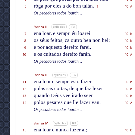
róga por eles a do bon talán.
6
10 A
†
Os pecadores todos loarán...
Stanza II
Syllables
IPA
ena loar, e sempr' éu loarei
7
10 b
os séus feitos, ca outro ben non hei;
8
10 b
e por aquesto dereito farei,
9
10 b
e os cuitados dereito farán.
10
10 A
Os pecadores todos loarán...
Stanza III
Syllables
IPA
ena loar e sempr' esto fazer
11
10 b
polas sas coitas, de que faz lezer
12
10 b
quando Déus vee irado seer
13
10 b
polos pesares que lle fazer van.
14
10 A
Os pecadores todos loarán...
Stanza IV
Syllables
IPA
ena loar e nunca fazer al;
15
10 b