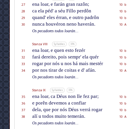
ena loar, e farán gran razôn;
27
10 b
ca ela péd' a séu Fillo perdôn
28
10 b
quand' eles érran, e outro padrôn
29
10 b
nunca houvéron neno haverán.
30
10 A
Os pecadores todos loarán...
Stanza VIII
Syllables
IPA
ena loar, e quen esto fezér
31
10 b
fará dereito, pois sempr' ela quér
32
10 b
rogar por nós u nos há mais mestér
33
10 b
por nos tirar de coitas e d' afán.
34
10 A
Os pecadores todos loarán...
Stanza IX
Syllables
IPA
ena loar, ca Déus non lle fez par;
35
10 b
e porên devemos a confïar
36
10 b
dela, que por nós Déus verrá rogar
37
10 b
alí u todos muito temerán.
38
10 A
Os pecadores todos loarán...