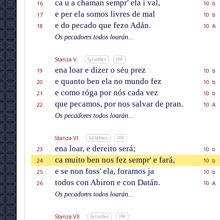
ca u a chaman sempr' ela i val,
16
10 b
e per ela somos livres de mal
17
10 b
e do pecado que fezo Adán.
18
10 A
Os pecadores todos loarán...
Stanza V
Syllables
IPA
ena loar e dizer o séu prez
19
10 b
e quanto ben ela no mundo fez
20
10 b
e como róga por nós cada vez
21
10 b
que pecamos, por nos salvar de pran.
22
10 A
Os pecadores todos loarán...
Stanza VI
Syllables
IPA
ena loar, e dereito será;
23
10 b
ca muito ben nos fez sempr' e fará,
24
10 b
e se non foss' ela, foramos ja
25
10 b
todos con Abiron e con Datán.
26
10 A
Os pecadores todos loarán...
Stanza VII
Syllables
IPA