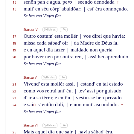
senôn pan e agua, pe
ro
|
seendo denodada
15
†
muit' en séu córp' abaldõar;
|
est' éra connoçudo.
16
Se ben ena Virgen fïar...
Stanza IV
Syllables
IPA
Outro costum' esta mollér
|
vos direi que havía:
17
missa cada sábad' oír
|
da Madre de Déus ía,
18
e en aquel día fazer
|
maldade non quería
19
por haver nen por outra ren,
|
assí hei aprendudo.
20
Se ben ena Virgen fïar...
Stanza V
Syllables
IPA
Vivend' esta mollér assí,
|
estand' en tal estado
21
como vos retraí ant' éu,
|
tev' assí por guisado
22
d' ir a sa térra; e entôn
|
vestiu-se ben privado
23
e sai
ü
-s' entôn dalí,
|
e non muit' ascondudo.
24
†
Se ben ena Virgen fïar...
Stanza VI
Syllables
IPA
Mais aquel día que saír
|
havía sábad' éra,
25