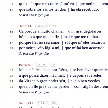
que quér que me conféss' ant' éu
|
que moira, enten
83
que sobre los santos tal don
|
há ela recebudo.
84
Se ben ena Virgen fïar...
Stanza XXI
Syllables
IPA
Ca porque a muito chamei
|
u m' assí degolaron
85
hómees a que nunca fiz
|
mal e que me roubaron,
86
porque fïei no séu amor,
|
sól que m' eles leixaron
87
por mórta, vẽo lóg' a mi,
|
que m' há ben acorrudo.
88
Se ben ena Virgen fïar...
Stanza XXII
Syllables
IPA
Mais mãefést' haja por Déus,
|
se ben fazer querede
89
a que póssa dizer méu mal;
|
e depois saberedes
90
da Virgen o gran poder séu,
|
e ja o ben veedes
91
que non lle praz de me perder
|
com' algún descreú
92
Se ben ena Virgen fïar...
Stanza XXIII
Syllables
IPA