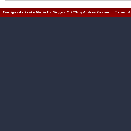
Cantigas de Santa Maria for Singers © 2026 by Andrew Casson
Terms of