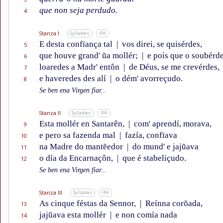
que non seja perdudo.
4
Stanza I
Syllables
IPA
E desta confïança tal
|
vos direi, se quisérdes,
5
que houve grand' ũa mollér;
|
e pois que o soubérd
6
loaredes a Madr' entôn
|
de Déus, se me crevérdes,
7
e haveredes des alí
|
o dém' avorreçudo.
8
Se ben ena Virgen fïar...
Stanza II
Syllables
IPA
Esta mollér en Santarên,
|
com' aprendí, morava,
9
e pero sa fazenda mal
|
fazía, confïava
10
na Madre do mantẽedor
|
do mund' e jajũava
11
o día da Encarnaçôn,
|
que é stabeliçudo.
12
Se ben ena Virgen fïar...
Stanza III
Syllables
IPA
As cinque féstas da Sennor,
|
Reínna corõada,
13
jajũava esta mollér
|
e non comía nada
14