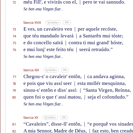
méu Fill', e vivirás con el,
|
pero te vai sannudo.
72
Se ben ena Virgen fïar...
Stanza XVIII
Syllables
IPA
E ves, un cavaleiro ven
|
per aquele recóste,
73
que téu mandado levará
|
a Santarên mui tóste;
74
e do concello saïrá
|
contra ti mui grand' hóste,
75
e mui lonj' este feito téu
|
seerá retraúdo.”
76
Se ben ena Virgen fïar...
Stanza XIX
Syllables
IPA
Chegou-s' o cavaleir' entôn,
|
ca andava aginna,
77
e pois que viu assí seer
|
esta mollér mesquinna,
78
sinou-s' entôn e diss' assí:
|
“Santa Virgen, Reínna,
79
quen foi o que t' assí matou,
|
seja el cofondudo.”
80
Se ben ena Virgen fïar...
Stanza XX
Syllables
IPA
“Cavaleiro”, disse-ll' entôn,
|
“e porquê vos sinade
81
A mia Sennor, Madre de Déus,
|
faz esto, ben creade
82