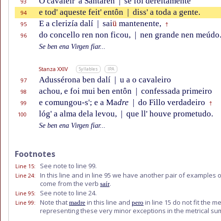
O cavaleir' a Santarên
|
se foi dereitamente
93
e tod' aqueste feit' entôn
|
diss' a toda a gente.
94
E a clerizía dalí
|
sai
ü
mantenente,
95
†
do concello ren non ficou,
|
nen grande nen meúdo
96
Se ben ena Virgen fïar...
Stanza XXIV
Syllables
IPA
Adussérona ben dalí
|
u a o cavaleiro
97
achou, e foi mui ben entôn
|
confessada primeiro
98
e comungou-s'; e a Ma
dre
|
do Fillo verdadeiro
99
†
lóg' a alma dela levou,
|
que ll' houve prometudo.
100
Se ben ena Virgen fïar...
Footnotes
See note to line 99.
Line 15
:
In this line and in line 95 we have another pair of examples 
Line 24
:
come from the verb
.
saír
See note to line 24.
Line 95
:
Note that
in this line and
in line 15 do not fit the m
Line 99
:
madre
pero
representing these very minor exceptions in the metrical s