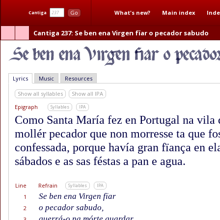
What's new?
Main index
Inde
Go
Cantiga
Cantiga 237
: Se ben ena Virgen fïar o pecador sabudo
Lyrics
Music
Resources
Show all syllables
Show all IPA
Epigraph
Syllables
IPA
Como Santa María fez en Portugal na vila 
mollér pecador que non morresse ta que fo
confessada, porque havía gran fïança en el
sábados e as sas féstas a pan e agua.
Line
Refrain
Syllables
IPA
Se ben ena Virgen fïar
1
o pecador sabudo,
2
querrá-o na mórte guardar
3