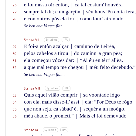
e foi missa oír entôn,
|
ca tal costum' houvéra
26
sempre tal di'; e un garçôn
|
séu houv' ên coita féra,
27
e con outros pós ela foi
|
como louc' atrevudo.
28
Se ben ena Virgen fïar...
Stanza VII
Syllables
IPA
E foi-a entôn acalçar
|
caminno de Leirẽa,
29
pelos cabelos a tirou
|
do caminn' a gran pẽa;
30
ela começou vózes dar:
|
“Ai éu en térr' allẽa,
31
a que mal tempo me chegou
|
méu feito decebudo.”
32
Se ben ena Virgen fïar...
Stanza VIII
Syllables
IPA
Quis aquel vilão comprir
|
sa voontade lógo
33
con ela, mais disse-ll' assí
|
ela: “Por Déus te rógo
34
que non seja, ca sábad' é,
|
sequér a un moógo,
35
méu abade, o prometí.”
|
Mais el foi demovudo
36
Stanza IX
Syllables
IPA