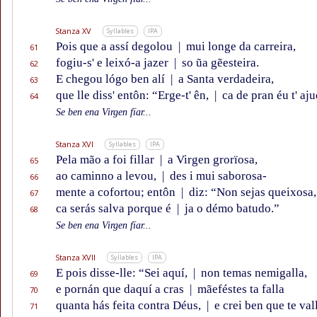
Stanza XV
Syllables
IPA
Pois que a assí degolou
|
mui longe da carreira,
61
fogiu-s' e leixó-a jazer
|
so ũa gẽesteira.
62
E chegou lógo ben alí
|
a Santa verdadeira,
63
que lle diss' entôn: “Erge-t' ên,
|
ca de pran éu t' aj
64
Se ben ena Virgen fïar...
Stanza XVI
Syllables
IPA
Pela mão a foi fillar
|
a Virgen grorïosa,
65
ao caminno a levou,
|
des i mui saborosa-
66
mente a cofortou; entôn
|
diz: “Non sejas queixosa,
67
ca serás salva porque é
|
ja o démo batudo.”
68
Se ben ena Virgen fïar...
Stanza XVII
Syllables
IPA
E pois disse-lle: “Sei aquí,
|
non temas nemigalla,
69
e pornán que daquí a cras
|
mãeféstes ta falla
70
quanta hás feita contra Déus,
|
e crei ben que te val
71