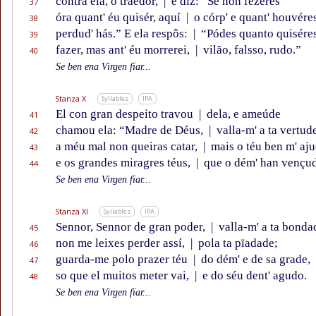
contra ela, o traedor,
|
e diz: “Se non fezéres
37
óra quant' éu quisér, aquí
|
o córp' e quant' houvére
38
perdud' hás.” E ela respôs:
|
“Pódes quanto quisére
39
fazer, mas ant' éu morrerei,
|
vilão, falsso, rudo.”
40
Se ben ena Virgen fïar...
Stanza X
Syllables
IPA
El con gran despeito travou
|
dela, e ameúde
41
chamou ela: “Madre de Déus,
|
valla-m' a ta vertud
42
a méu mal non queiras catar,
|
mais o téu ben m' aj
43
e os grandes miragres téus,
|
que o dém' han vençu
44
Se ben ena Virgen fïar...
Stanza XI
Syllables
IPA
Sennor, Sennor de gran poder,
|
valla-m' a ta bonda
45
non me leixes perder assí,
|
pola ta pïadade;
46
guarda-me polo prazer téu
|
do dém' e de sa grade,
47
so que el muitos meter vai,
|
e do séu dent' agudo.
48
Se ben ena Virgen fïar...