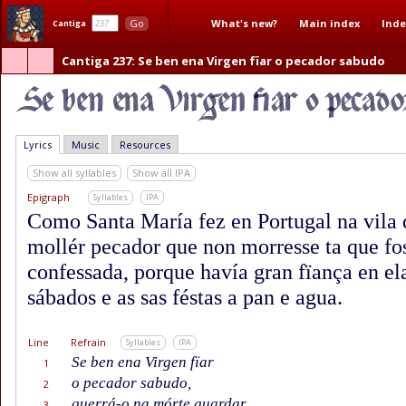
What's new?
Main index
Inde
Go
Cantiga
Cantiga 237
: Se ben ena Virgen fïar o pecador sabudo
Lyrics
Music
Resources
Show all syllables
Show all IPA
Epigraph
Syllables
IPA
Como Santa María fez en Portugal na vila 
mollér pecador que non morresse ta que fo
confessada, porque havía gran fïança en el
sábados e as sas féstas a pan e agua.
Line
Refrain
Syllables
IPA
Se ben ena Virgen fïar
1
o pecador sabudo,
2
querrá-o na mórte guardar
3