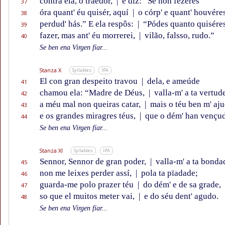
contra ela, o traedor,
|
e diz: “Se non fezéres
37
óra quant' éu quisér, aquí
|
o córp' e quant' houvére
38
perdud' hás.” E ela respôs:
|
“Pódes quanto quisére
39
fazer, mas ant' éu morrerei,
|
vilão, falsso, rudo.”
40
Se ben ena Virgen fïar...
Stanza X
Syllables
IPA
El con gran despeito travou
|
dela, e ameúde
41
chamou ela: “Madre de Déus,
|
valla-m' a ta vertud
42
a méu mal non queiras catar,
|
mais o téu ben m' aj
43
e os grandes miragres téus,
|
que o dém' han vençu
44
Se ben ena Virgen fïar...
Stanza XI
Syllables
IPA
Sennor, Sennor de gran poder,
|
valla-m' a ta bonda
45
non me leixes perder assí,
|
pola ta pïadade;
46
guarda-me polo prazer téu
|
do dém' e de sa grade,
47
so que el muitos meter vai,
|
e do séu dent' agudo.
48
Se ben ena Virgen fïar...