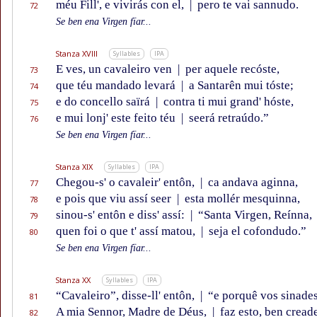
méu Fill', e vivirás con el,
|
pero te vai sannudo.
72
Se ben ena Virgen fïar...
Stanza XVIII
Syllables
IPA
E ves, un cavaleiro ven
|
per aquele recóste,
73
que téu mandado levará
|
a Santarên mui tóste;
74
e do concello saïrá
|
contra ti mui grand' hóste,
75
e mui lonj' este feito téu
|
seerá retraúdo.”
76
Se ben ena Virgen fïar...
Stanza XIX
Syllables
IPA
Chegou-s' o cavaleir' entôn,
|
ca andava aginna,
77
e pois que viu assí seer
|
esta mollér mesquinna,
78
sinou-s' entôn e diss' assí:
|
“Santa Virgen, Reínna,
79
quen foi o que t' assí matou,
|
seja el cofondudo.”
80
Se ben ena Virgen fïar...
Stanza XX
Syllables
IPA
“Cavaleiro”, disse-ll' entôn,
|
“e porquê vos sinade
81
A mia Sennor, Madre de Déus,
|
faz esto, ben creade
82