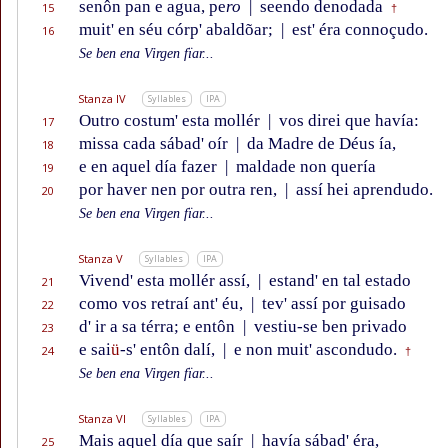
senôn pan e agua, pe
ro
|
seendo denodada
15
†
muit' en séu córp' abaldõar;
|
est' éra connoçudo.
16
Se ben ena Virgen fïar...
Stanza IV
Syllables
IPA
Outro costum' esta mollér
|
vos direi que havía:
17
missa cada sábad' oír
|
da Madre de Déus ía,
18
e en aquel día fazer
|
maldade non quería
19
por haver nen por outra ren,
|
assí hei aprendudo.
20
Se ben ena Virgen fïar...
Stanza V
Syllables
IPA
Vivend' esta mollér assí,
|
estand' en tal estado
21
como vos retraí ant' éu,
|
tev' assí por guisado
22
d' ir a sa térra; e entôn
|
vestiu-se ben privado
23
e sai
ü
-s' entôn dalí,
|
e non muit' ascondudo.
24
†
Se ben ena Virgen fïar...
Stanza VI
Syllables
IPA
Mais aquel día que saír
|
havía sábad' éra,
25