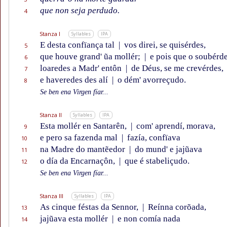
que non seja perdudo.
4
Stanza I
Syllables
IPA
E desta confïança tal
|
vos direi, se quisérdes,
5
que houve grand' ũa mollér;
|
e pois que o soubérd
6
loaredes a Madr' entôn
|
de Déus, se me crevérdes,
7
e haveredes des alí
|
o dém' avorreçudo.
8
Se ben ena Virgen fïar...
Stanza II
Syllables
IPA
Esta mollér en Santarên,
|
com' aprendí, morava,
9
e pero sa fazenda mal
|
fazía, confïava
10
na Madre do mantẽedor
|
do mund' e jajũava
11
o día da Encarnaçôn,
|
que é stabeliçudo.
12
Se ben ena Virgen fïar...
Stanza III
Syllables
IPA
As cinque féstas da Sennor,
|
Reínna corõada,
13
jajũava esta mollér
|
e non comía nada
14