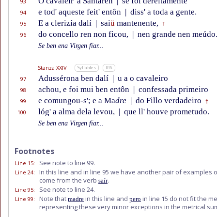
O cavaleir' a Santarên
|
se foi dereitamente
93
e tod' aqueste feit' entôn
|
diss' a toda a gente.
94
E a clerizía dalí
|
sai
ü
mantenente,
95
†
do concello ren non ficou,
|
nen grande nen meúdo
96
Se ben ena Virgen fïar...
Stanza XXIV
Syllables
IPA
Adussérona ben dalí
|
u a o cavaleiro
97
achou, e foi mui ben entôn
|
confessada primeiro
98
e comungou-s'; e a Ma
dre
|
do Fillo verdadeiro
99
†
lóg' a alma dela levou,
|
que ll' houve prometudo.
100
Se ben ena Virgen fïar...
Footnotes
See note to line 99.
Line 15
:
In this line and in line 95 we have another pair of examples 
Line 24
:
come from the verb
.
saír
See note to line 24.
Line 95
:
Note that
in this line and
in line 15 do not fit the m
Line 99
:
madre
pero
representing these very minor exceptions in the metrical s