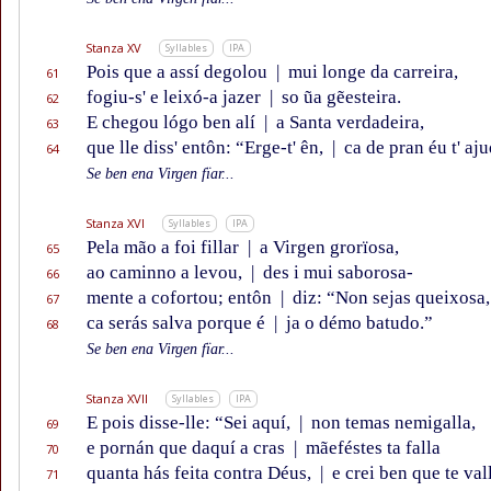
Stanza XV
Syllables
IPA
Pois que a assí degolou
|
mui longe da carreira,
61
fogiu-s' e leixó-a jazer
|
so ũa gẽesteira.
62
E chegou lógo ben alí
|
a Santa verdadeira,
63
que lle diss' entôn: “Erge-t' ên,
|
ca de pran éu t' aj
64
Se ben ena Virgen fïar...
Stanza XVI
Syllables
IPA
Pela mão a foi fillar
|
a Virgen grorïosa,
65
ao caminno a levou,
|
des i mui saborosa-
66
mente a cofortou; entôn
|
diz: “Non sejas queixosa,
67
ca serás salva porque é
|
ja o démo batudo.”
68
Se ben ena Virgen fïar...
Stanza XVII
Syllables
IPA
E pois disse-lle: “Sei aquí,
|
non temas nemigalla,
69
e pornán que daquí a cras
|
mãeféstes ta falla
70
quanta hás feita contra Déus,
|
e crei ben que te val
71