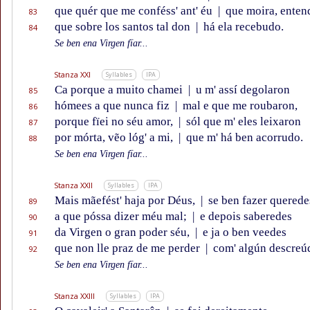
que quér que me conféss' ant' éu
|
que moira, enten
83
que sobre los santos tal don
|
há ela recebudo.
84
Se ben ena Virgen fïar...
Stanza XXI
Syllables
IPA
Ca porque a muito chamei
|
u m' assí degolaron
85
hómees a que nunca fiz
|
mal e que me roubaron,
86
porque fïei no séu amor,
|
sól que m' eles leixaron
87
por mórta, vẽo lóg' a mi,
|
que m' há ben acorrudo.
88
Se ben ena Virgen fïar...
Stanza XXII
Syllables
IPA
Mais mãefést' haja por Déus,
|
se ben fazer querede
89
a que póssa dizer méu mal;
|
e depois saberedes
90
da Virgen o gran poder séu,
|
e ja o ben veedes
91
que non lle praz de me perder
|
com' algún descreú
92
Se ben ena Virgen fïar...
Stanza XXIII
Syllables
IPA