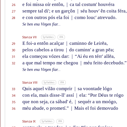
e foi missa oír entôn,
|
ca tal costum' houvéra
26
sempre tal di'; e un garçôn
|
séu houv' ên coita féra,
27
e con outros pós ela foi
|
como louc' atrevudo.
28
Se ben ena Virgen fïar...
Stanza VII
Syllables
IPA
E foi-a entôn acalçar
|
caminno de Leirẽa,
29
pelos cabelos a tirou
|
do caminn' a gran pẽa;
30
ela começou vózes dar:
|
“Ai éu en térr' allẽa,
31
a que mal tempo me chegou
|
méu feito decebudo.”
32
Se ben ena Virgen fïar...
Stanza VIII
Syllables
IPA
Quis aquel vilão comprir
|
sa voontade lógo
33
con ela, mais disse-ll' assí
|
ela: “Por Déus te rógo
34
que non seja, ca sábad' é,
|
sequér a un moógo,
35
méu abade, o prometí.”
|
Mais el foi demovudo
36
Stanza IX
Syllables
IPA