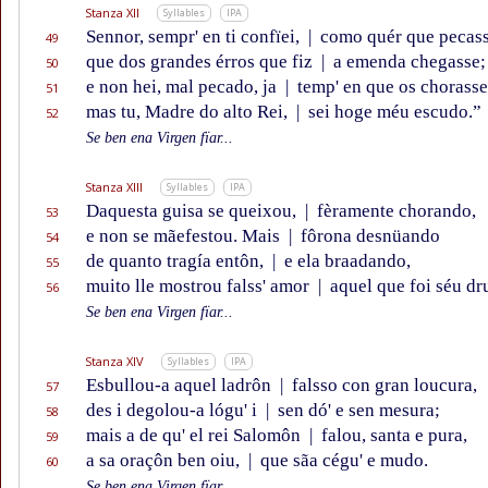
Stanza XII
Syllables
IPA
Sennor, sempr' en ti confïei,
|
como quér que pecass
49
que dos grandes érros que fiz
|
a emenda chegasse;
50
e non hei, mal pecado, ja
|
temp' en que os chorasse
51
mas tu, Madre do alto Rei,
|
sei hoge méu escudo.”
52
Se ben ena Virgen fïar...
Stanza XIII
Syllables
IPA
Daquesta guisa se queixou,
|
fèramente chorando,
53
e non se mãefestou. Mais
|
fôrona desnüando
54
de quanto tragía entôn,
|
e ela braadando,
55
muito lle mostrou falss' amor
|
aquel que foi séu dr
56
Se ben ena Virgen fïar...
Stanza XIV
Syllables
IPA
Esbullou-a aquel ladrôn
|
falsso con gran loucura,
57
des i degolou-a lógu' i
|
sen dó' e sen mesura;
58
mais a de qu' el rei Salomôn
|
falou, santa e pura,
59
a sa oraçôn ben oiu,
|
que sãa cégu' e mudo.
60
Se ben ena Virgen fïar...