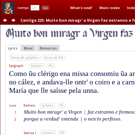
What's new?
Main index
Inde
Go
Cantiga
Cantiga 225
: Muito bon miragr' a Virgen faz estranno e 
Lyrics
Music
Resources
Show all syllables
Show all IPA
Epigraph
Syllables
IPA
Como ũu clérigo ena missa consomiu ũa ar
no cález, e andava-lle ontr' o coiro e a car
María que lle saísse pela unna.
Line
Refrain
Syllables
IPA
Muito bon miragr' a Virgen
|
faz estranno e fremoso
1
porque a verdad' entenda
|
o neicío perfïoso.
2
Stanza I
Syllables
IPA