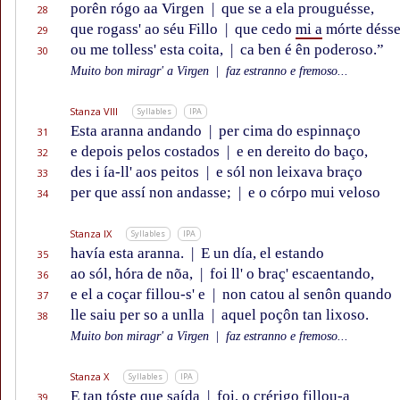
porên rógo aa Virgen
|
que se a ela prouguésse,
28
que rogass' ao séu Fillo
|
que cedo
mi a
mórte déss
29
ou me tolless' esta coita,
|
ca ben é ên poderoso.”
30
Muito bon miragr' a Virgen
|
faz estranno e fremoso...
Stanza VIII
Syllables
IPA
Esta aranna andando
|
per cima do espinnaço
31
e depois pelos costados
|
e en dereito do baço,
32
des i ía-ll' aos peitos
|
e sól non leixava braço
33
per que assí non andasse;
|
e o córpo mui veloso
34
Stanza IX
Syllables
IPA
havía esta aranna.
|
E un día, el estando
35
ao sól, hóra de nõa,
|
foi ll' o braç' escaentando,
36
e el a coçar fillou-s' e
|
non catou al senôn quando
37
lle saiu per so a unlla
|
aquel poçôn tan lixoso.
38
Muito bon miragr' a Virgen
|
faz estranno e fremoso...
Stanza X
Syllables
IPA
E tan tóste que saída
|
foi, o crérigo fillou-a
39