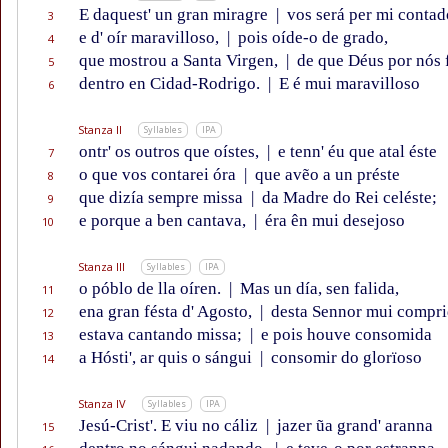
E daquest' un gran miragre
|
vos será per mi contad
3
e d' oír maravilloso,
|
pois oíde-o de grado,
4
que mostrou a Santa Virgen,
|
de que Déus por nós 
5
dentro en Cidad-Rodrigo.
|
E é mui maravilloso
6
Stanza II
Syllables
IPA
ontr' os outros que oístes,
|
e tenn' éu que atal éste
7
o que vos contarei óra
|
que avẽo a un préste
8
que dizía sempre missa
|
da Madre do Rei celéste;
9
e porque a ben cantava,
|
éra ên mui desejoso
10
Stanza III
Syllables
IPA
o póblo de lla oíren.
|
Mas un día, sen falida,
11
ena gran fésta d' Agosto,
|
desta Sennor mui compr
12
estava cantando missa;
|
e pois houve consomida
13
a Hósti', ar quis o sángui
|
consomir do glorïoso
14
Stanza IV
Syllables
IPA
Jesú-Crist'. E viu no cáliz
|
jazer ũa grand' aranna
15