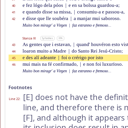
e fez lógo dela póos
|
e en sa bolssa guardou-a;
40
e quando disse sa missa,
|
consumiu-a e passou-a,
41
e disse que lle soubéra
|
a manjar mui saboroso.
42
Muito bon miragr' a Virgen
|
faz estranno e fremoso...
Stanza XI
Syllables
IPA
As gentes que i estavan,
|
quand' houvéron esto vis
43
loaron muito a Madre
|
do Santo Rei Jesú-Cristo;
44
e des alí adeante
|
foi o crérigo por isto
45
mui mais na fé confirmado,
|
e non foi luxurïoso.
46
Muito bon miragr' a Virgen
|
faz estranno e fremoso...
Footnotes
[E]
does not have the definit
Line 22
:
line, and therefore there is
[F]
, and although it appears
its inclusion does result in