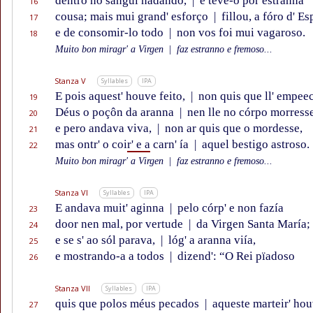
dentro no sángui nadando,
|
e teve-o por estranna
16
cousa; mais mui grand' esforço
|
fillou, a fóro d' E
17
e de consomir-lo todo
|
non vos foi mui vagaroso.
18
Muito bon miragr' a Virgen
|
faz estranno e fremoso...
Stanza V
Syllables
IPA
E pois aquest' houve feito,
|
non quis que ll' empee
19
Déus o poçôn da aranna
|
nen lle no córpo morress
20
e pero andava viva,
|
non ar quis que o mordesse,
21
mas ontr' o coi
r' e a
carn' ía
|
aquel bestigo astroso.
22
Muito bon miragr' a Virgen
|
faz estranno e fremoso...
Stanza VI
Syllables
IPA
E andava muit' aginna
|
pelo córp' e non fazía
23
door nen mal, por vertude
|
da Virgen Santa María;
24
e se s' ao sól parava,
|
lóg' a aranna viía,
25
e mostrando-a a todos
|
dizend': “O Rei pïadoso
26
Stanza VII
Syllables
IPA
quis que polos méus pecados
|
aqueste marteir' hou
27