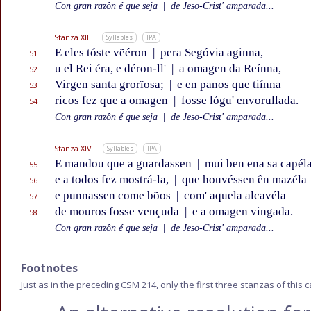
Con gran razôn é que seja
|
de Jeso-Crist' amparada...
Stanza XIII
Syllables
IPA
E eles tóste vẽéron
|
pera Segóvia aginna,
51
u el Rei éra, e déron-ll'
|
a omagen da Reínna,
52
Virgen santa grorïosa;
|
e en panos que tiínna
53
ricos fez que a omagen
|
fosse lógu' envorullada.
54
Con gran razôn é que seja
|
de Jeso-Crist' amparada...
Stanza XIV
Syllables
IPA
E mandou que a guardassen
|
mui ben ena sa capéla
55
e a todos fez mostrá-la,
|
que houvéssen ên mazéla
56
e punnassen come bõos
|
com' aquela alcavéla
57
de mouros fosse vençuda
|
e a omagen vingada.
58
Con gran razôn é que seja
|
de Jeso-Crist' amparada...
Footnotes
Just as in the preceding CSM
214
, only the first three stanzas of this 