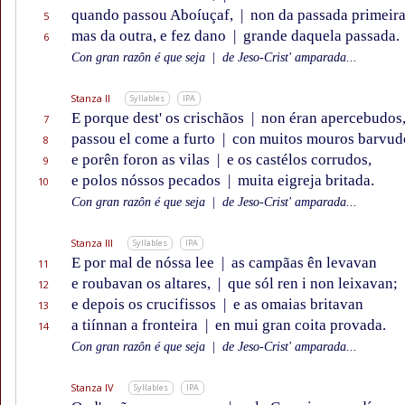
quando passou Aboíuçaf,
|
non da passada primeira
5
mas da outra, e fez dano
|
grande daquela passada.
6
Con gran razôn é que seja
|
de Jeso-Crist' amparada...
Stanza II
Syllables
IPA
E porque dest' os crischãos
|
non éran apercebudos
7
passou el come a furto
|
con muitos mouros barvud
8
e porên foron as vilas
|
e os castélos corrudos,
9
e polos nóssos pecados
|
muita eigreja britada.
10
Con gran razôn é que seja
|
de Jeso-Crist' amparada...
Stanza III
Syllables
IPA
E por mal de nóssa lee
|
as campãas ên levavan
11
e roubavan os altares,
|
que sól ren i non leixavan;
12
e depois os crucifissos
|
e as omaias britavan
13
a tiínnan a fronteira
|
en mui gran coita provada.
14
Con gran razôn é que seja
|
de Jeso-Crist' amparada...
Stanza IV
Syllables
IPA