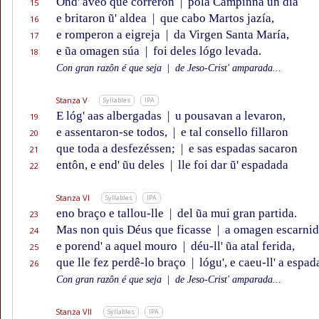
Ond' avẽo que correron
|
pola Campinna un día
15
e britaron ũ' aldea
|
que cabo Martos jazía,
16
e romperon a eigreja
|
da Virgen Santa María,
17
e ũa omagen súa
|
foi deles lógo levada.
18
Con gran razôn é que seja
|
de Jeso-Crist' amparada...
Stanza V
Syllables
IPA
E lóg' aas albergadas
|
u pousavan a levaron,
19
e assentaron-se todos,
|
e tal consello fillaron
20
que toda a desfezéssen;
|
e sas espadas sacaron
21
entôn, e end' ũu deles
|
lle foi dar ũ' espadada
22
Stanza VI
Syllables
IPA
eno braço e tallou-lle
|
del ũa mui gran partida.
23
Mas non quis Déus que ficasse
|
a omagen escarnid
24
e porend' a aquel mouro
|
déu-ll' ũa atal ferida,
25
que lle fez perdê-lo braço
|
lógu', e caeu-ll' a espad
26
Con gran razôn é que seja
|
de Jeso-Crist' amparada...
Stanza VII
Syllables
IPA