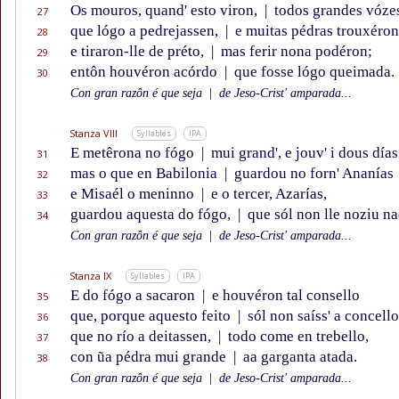
Os mouros, quand' esto viron,
|
todos grandes vóze
27
que lógo a pedrejassen,
|
e muitas pédras trouxéron
28
e tiraron-lle de préto,
|
mas ferir nona podéron;
29
entôn houvéron acórdo
|
que fosse lógo queimada.
30
Con gran razôn é que seja
|
de Jeso-Crist' amparada...
Stanza VIII
Syllables
IPA
E metêrona no fógo
|
mui grand', e jouv' i dous días
31
mas o que en Babilonia
|
guardou no forn' Ananías
32
e Misaél o meninno
|
e o tercer, Azarías,
33
guardou aquesta do fógo,
|
que sól non lle noziu na
34
Con gran razôn é que seja
|
de Jeso-Crist' amparada...
Stanza IX
Syllables
IPA
E do fógo a sacaron
|
e houvéron tal consello
35
que, porque aquesto feito
|
sól non saíss' a concello
36
que no río a deitassen,
|
todo come en trebello,
37
con ũa pédra mui grande
|
aa garganta atada.
38
Con gran razôn é que seja
|
de Jeso-Crist' amparada...