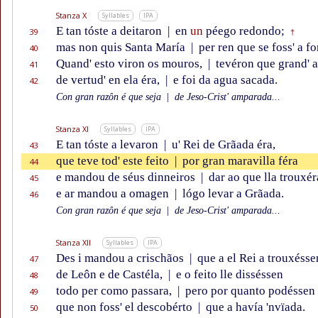
Stanza X
Syllables
IPA
E tan tóste a deitaron
|
en
un
péego redondo;
39
†
mas non quis Santa María
|
per ren que se foss' a f
40
Quand' esto viron os mouros,
|
tevéron que grand' 
41
de vertud' en ela éra,
|
e foi da agua sacada.
42
Con gran razôn é que seja
|
de Jeso-Crist' amparada...
Stanza XI
Syllables
IPA
E tan tóste a levaron
|
u' Rei de Grãada éra,
43
que teve tod' este feito
|
por gran maravilla féra
44
e mandou de séus dinneiros
|
dar ao que lla trouxér
45
e ar mandou a omagen
|
lógo levar a Grãada.
46
Con gran razôn é que seja
|
de Jeso-Crist' amparada...
Stanza XII
Syllables
IPA
Des i mandou a crischãos
|
que a el Rei a trouxésse
47
de Leôn e de Castéla,
|
e o feito lle disséssen
48
todo per como passara,
|
pero por quanto podéssen
49
que non foss' el descobérto
|
que a havía 'nvïada.
50