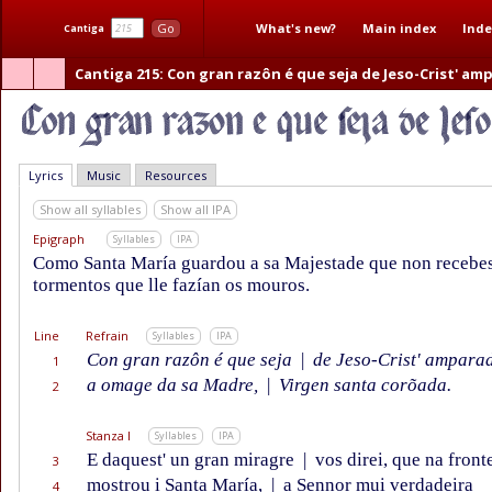
What's new?
Main index
Inde
Go
Cantiga
Cantiga 215
: Con gran razôn é que seja de Jeso-Crist' a
Lyrics
Music
Resources
Show all syllables
Show all IPA
Epigraph
Syllables
IPA
Como Santa María guardou a sa Majestade que non recebe
tormentos que lle fazían os mouros.
Line
Refrain
Syllables
IPA
Con gran razôn é que seja
|
de Jeso-Crist' ampara
1
a omage da sa Madre,
|
Virgen santa corõada.
2
Stanza I
Syllables
IPA
E daquest' un gran miragre
|
vos direi, que na front
3
mostrou i Santa María,
|
a Sennor mui verdadeira
4