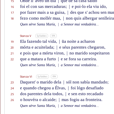
Onde ll' avẽo un día
|
que de sa casa saído
15
foi el con sas mercaduras;
|
e poi-lo ela viu ido,
16
por fazer mais a sa guisa,
|
des que s' achou sen mar
17
fezo como mollér maa,
|
non quis albergar senlleira
18
Quen sérve Santa María,
|
a Sennor mui verdadeira...
Stanza V
Syllables
IPA
Ela fazendo tal vida,
|
ũa noite a acharon
19
mórta e acuitelada;
|
e séus parentes chegaron,
20
e pois que a mórta viron,
|
no marido sospeitaron
21
que a matara a furto
|
e se fora sa carreira.
22
Quen sérve Santa María,
|
a Sennor mui verdadeira...
Stanza VI
Syllables
IPA
Daquest' o marido dela
|
sól non sabía mandado;
23
e quando chegou a Élvas,
|
foi lógo desafïado
24
dos parentes dela todos,
|
e sen esto recadado
25
o houvéra o alcaide;
|
mas fogiu aa fronteira.
26
Quen sérve Santa María,
|
a Sennor mui verdadeira...