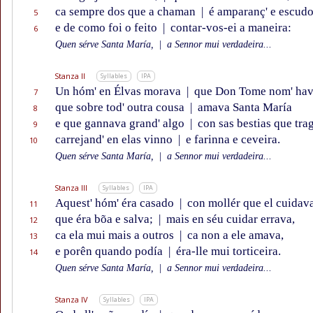
ca sempre dos que a chaman
|
é amparanç' e escudo
5
e de como foi o feito
|
contar-vos-ei a maneira:
6
Quen sérve Santa María,
|
a Sennor mui verdadeira...
Stanza II
Syllables
IPA
Un hóm' en Élvas morava
|
que Don Tome nom' hav
7
que sobre tod' outra cousa
|
amava Santa María
8
e que gannava grand' algo
|
con sas bestias que trag
9
carrejand' en elas vinno
|
e farinna e ceveira.
10
Quen sérve Santa María,
|
a Sennor mui verdadeira...
Stanza III
Syllables
IPA
Aquest' hóm' éra casado
|
con mollér que el cuidav
11
que éra bõa e salva;
|
mais en séu cuidar errava,
12
ca ela mui mais a outros
|
ca non a ele amava,
13
e porên quando podía
|
éra-lle mui torticeira.
14
Quen sérve Santa María,
|
a Sennor mui verdadeira...
Stanza IV
Syllables
IPA