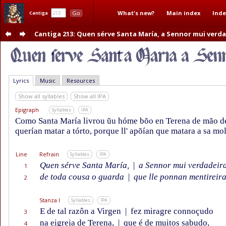
What's new?
Main index
Inde
Go
Cantiga
Cantiga 213
: Quen sérve Santa María, a Sennor mui verd
Lyrics
Music
Resources
Show all syllables
Show all IPA
Epigraph
Syllables
IPA
Como Santa María livrou ũu hóme bõo en Terena de mão d
querían matar a tórto, porque ll' apõían que matara a sa mol
Line
Refrain
Syllables
IPA
Quen sérve Santa María,
|
a Sennor mui verdadeira
1
de toda cousa o guarda
|
que lle ponnan mentireira
2
Stanza I
Syllables
IPA
E de tal razôn a Virgen
|
fez miragre connoçudo
3
na eigreja de Terena,
|
que é de muitos sabudo,
4