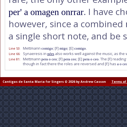
. I have c
per' a omagen onrrar
however, since a combined m
a single short note, and b
Mettmann
;
[F]
;
[E]
.
Line 53
:
comigo
migo
comigo
Synaeresis in
also works well against the music, as the
Line 66
:
pées
Mettmann
;
[F]
;
[E]
. The
[F]
reading 
Line 81
:
pera o ceo
pera ceo
pera o ceo
though in fact there the roles are reversed and
[F]
has
a o ce
Cantigas de Santa Maria for Singers © 2026 by Andrew Casson
Terms of