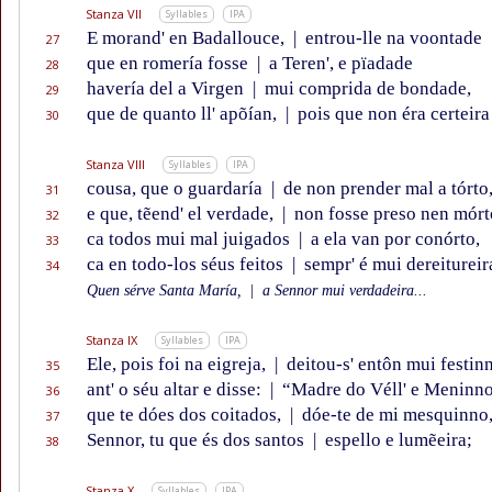
Stanza VII
Syllables
IPA
E morand' en Badallouce,
|
entrou-lle na voontade
27
que en romería fosse
|
a Teren', e pïadade
28
havería del a Virgen
|
mui comprida de bondade,
29
que de quanto ll' apõían,
|
pois que non éra certeira
30
Stanza VIII
Syllables
IPA
cousa, que o guardaría
|
de non prender mal a tórto
31
e que, tẽend' el verdade,
|
non fosse preso nen mórt
32
ca todos mui mal juigados
|
a ela van por conórto,
33
ca en todo-los séus feitos
|
sempr' é mui dereitureir
34
Quen sérve Santa María,
|
a Sennor mui verdadeira...
Stanza IX
Syllables
IPA
Ele, pois foi na eigreja,
|
deitou-s' entôn mui festin
35
ant' o séu altar e disse:
|
“Madre do Véll' e Meninno
36
que te dóes dos coitados,
|
dóe-te de mi mesquinno
37
Sennor, tu que és dos santos
|
espello e lumẽeira;
38
Stanza X
Syllables
IPA