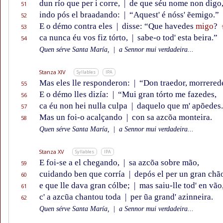
dun río que per i corre,
|
de que séu nome non digo
51
indo pós el braadando:
|
“Aquest' é nóss' ẽemigo.”
52
E o démo contra eles
|
disse: “Que havedes
migo
?
53
ca nunca éu vos fiz tórto,
|
sabe-o tod' esta beira.”
54
Quen sérve Santa María,
|
a Sennor mui verdadeira...
Stanza XIV
Syllables
IPA
Mas eles lle responderon:
|
“Don traedor, morrered
55
E o démo lles dizía:
|
“Mui gran tórto me fazedes,
56
ca éu non hei nulla culpa
|
daquelo que m' apõedes
57
Mas un foi-o acalçando
|
con sa azcõa monteira.
58
Quen sérve Santa María,
|
a Sennor mui verdadeira...
Stanza XV
Syllables
IPA
E foi-se a el chegando,
|
sa azcõa sobre mão,
59
cuidando ben que corría
|
depós el per un gran chã
60
e que lle dava gran cólbe;
|
mas saiu-lle tod' en vão
61
c' a azcũa chantou toda
|
per ũa grand' azinneira.
62
Quen sérve Santa María,
|
a Sennor mui verdadeira...