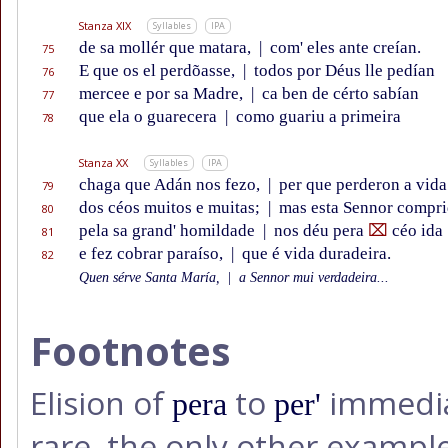
Stanza XIX
Syllables
IPA
de sa mollér que matara,
|
com' eles ante creían.
75
E que os el perdõasse,
|
todos por Déus lle pedían
76
mercee e por sa Madre,
|
ca ben de cérto sabían
77
que ela o guarecera
|
como guariu a primeira
78
Stanza XX
Syllables
IPA
chaga que Adán nos fezo,
|
per que perderon a vida
79
dos céos muitos e muitas;
|
mas esta Sennor compr
80
pela sa grand' homildade
|
nos déu pera
⌧
céo ida
81
e fez cobrar paraíso,
|
que é vida duradeira.
82
Quen sérve Santa María,
|
a Sennor mui verdadeira...
Footnotes
Elision of
to
immediat
pera
per'
rare, the only other examp