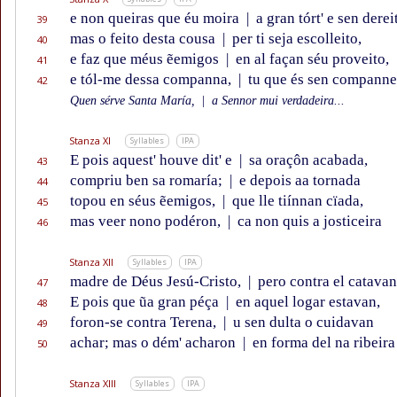
e non queiras que éu moira
|
a gran tórt' e sen derei
39
mas o feito desta cousa
|
per ti seja escolleito,
40
e faz que méus ẽemigos
|
en al façan séu proveito,
41
e tól-me dessa companna,
|
tu que és sen companne
42
Quen sérve Santa María,
|
a Sennor mui verdadeira...
Stanza XI
Syllables
IPA
E pois aquest' houve dit' e
|
sa oraçôn acabada,
43
compriu ben sa romaría;
|
e depois aa tornada
44
topou en séus ẽemigos,
|
que lle tiínnan cïada,
45
mas veer nono podéron,
|
ca non quis a josticeira
46
Stanza XII
Syllables
IPA
madre de Déus Jesú-Cristo,
|
pero contra el catavan
47
E pois que ũa gran péça
|
en aquel logar estavan,
48
foron-se contra Terena,
|
u sen dulta o cuidavan
49
achar; mas o dém' acharon
|
en forma del na ribeira
50
Stanza XIII
Syllables
IPA