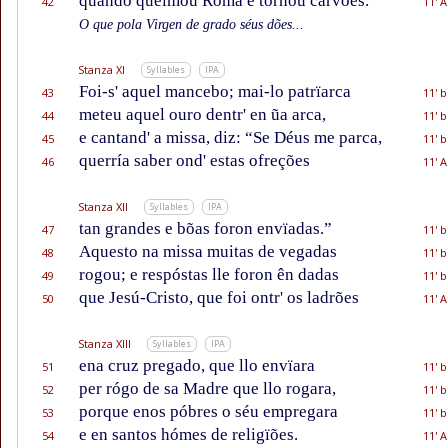
quando queimou Roma e tornou carvões.
42
11' A
O que pola Virgen de grado séus dões...
Stanza XI
Syllables
IPA
Foi-s' aquel mancebo; mai-lo patrïarca
43
11' b
meteu aquel ouro dentr' en ũa arca,
44
11' b
e cantand' a missa, diz: “Se Déus me parca,
45
11' b
querría saber ond' estas ofreções
46
11' A
Stanza XII
Syllables
IPA
tan grandes e bõas foron envïadas.”
47
11' b
Aquesto na missa muitas de vegadas
48
11' b
rogou; e respóstas lle foron ên dadas
49
11' b
que Jesú-Cristo, que foi ontr' os ladrões
50
11' A
Stanza XIII
Syllables
IPA
ena cruz pregado, que llo envïara
51
11' b
per rógo de sa Madre que llo rogara,
52
11' b
porque enos póbres o séu empregara
53
11' b
e en santos hómes de religïões.
54
11' A