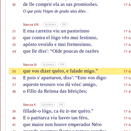
de lle comprir ela as sas promissões.
30
11' A
O que pola Virgen de grado séus dões...
Stanza VIII
Syllables
IPA
E ena carreira viu un pastorinno
31
11' b
que contra el lógo vẽo mui festinno,
32
11' b
apósto vestido e mui fremosinno,
33
11' b
que lle diss': “Oíde poucas de razões
34
11' A
Stanza IX
Syllables
IPA
que vos dizer quéro, e falade migo.”
35
11' b
E pois s' apartaron, diss': “Esto vos digo:
36
11' b
aqueste tesouro vos dá vóss' amigo,
37
11' b
o Fillo da Reínna das bẽeições;
38
11' A
Stanza X
Syllables
IPA
fillade-o lógo, ca éu ir-me quéro.”
39
11' b
E o patrïarca viu haver tan féro,
40
11' b
que maior non houve emperador Néro
41
11' b