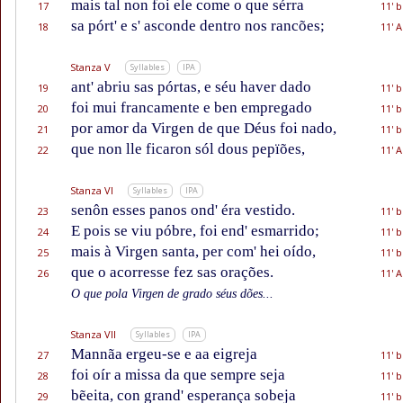
mais tal non foi ele come o que sérra
17
11' b
sa pórt' e s' asconde dentro nos rancões;
18
11' A
Stanza V
Syllables
IPA
ant' abriu sas pórtas, e séu haver dado
19
11' b
foi mui francamente e ben empregado
20
11' b
por amor da Virgen de que Déus foi nado,
21
11' b
que non lle ficaron sól dous pepïões,
22
11' A
Stanza VI
Syllables
IPA
senôn esses panos ond' éra vestido.
23
11' b
E pois se viu póbre, foi end' esmarrido;
24
11' b
mais à Virgen santa, per com' hei oído,
25
11' b
que o acorresse fez sas orações.
26
11' A
O que pola Virgen de grado séus dões...
Stanza VII
Syllables
IPA
Mannãa ergeu-se e aa eigreja
27
11' b
foi oír a missa da que sempre seja
28
11' b
bẽeita, con grand' esperança sobeja
29
11' b