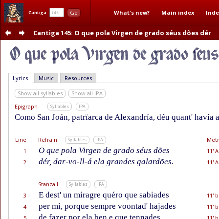
What's new?
Main index
Inde
Go
Cantiga
Cantiga 145
: O que pola Virgen de grado séus dões dér
Lyrics
Music
Resources
Show all syllables
Show all IPA
Epigraph
Syllables
IPA
Como San Joán, patrïarca de Alexandría, déu quant' havía a
Line
Refrain
Metr
Syllables
IPA
O que pola Virgen de grado séus dões
1
11' A
dér, dar-vo-ll-á ela grandes galardões.
2
11' A
Stanza I
Syllables
IPA
E dest' un miragre quéro que sabiades
3
11' b
per mi, porque sempre voontad' hajades
4
11' b
de fazer por ela ben e que tennades
5
11' b