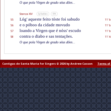
O que pola Virgen de grado séus dões...
Stanza XIV
Syllables
IPA
Lóg' aqueste feito tóste foi sabudo
55
11' b
e o póboo da cidade movudo
56
11' b
loando a Virgen que é nóss' escudo
57
11' b
contra o dïabo e sas tentações.
58
11' A
O que pola Virgen de grado séus dões...
Cantigas de Santa Maria for Singers © 2026 by Andrew Casson
Terms of