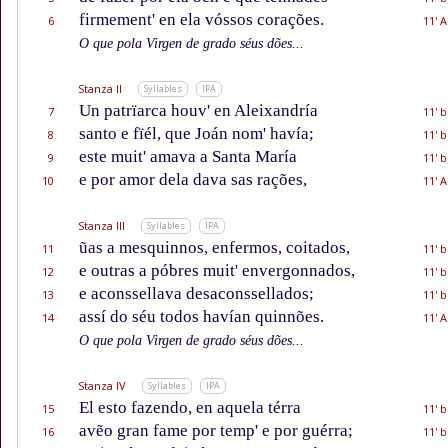
firmement' en ela vóssos corações.
6
11' A
O que pola Virgen de grado séus dões...
Stanza II
Syllables
IPA
Un patrïarca houv' en Aleixandría
7
11' b
santo e fïél, que Joán nom' havía;
8
11' b
este muit' amava a Santa María
9
11' b
e por amor dela dava sas rações,
10
11' A
Stanza III
Syllables
IPA
ũas a mesquinnos, enfermos, coitados,
11
11' b
e outras a póbres muit' envergonnados,
12
11' b
e aconssellava desaconssellados;
13
11' b
assí do séu todos havían quinnões.
14
11' A
O que pola Virgen de grado séus dões...
Stanza IV
Syllables
IPA
El esto fazendo, en aquela térra
15
11' b
avẽo gran fame por temp' e por guérra;
16
11' b