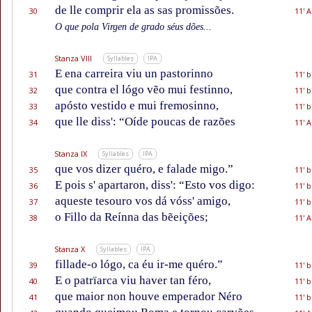
de lle comprir ela as sas promissões.
30
11' A
O que pola Virgen de grado séus dões...
Stanza VIII
Syllables
IPA
E ena carreira viu un pastorinno
31
11' b
que contra el lógo vẽo mui festinno,
32
11' b
apósto vestido e mui fremosinno,
33
11' b
que lle diss': “Oíde poucas de razões
34
11' A
Stanza IX
Syllables
IPA
que vos dizer quéro, e falade migo.”
35
11' b
E pois s' apartaron, diss': “Esto vos digo:
36
11' b
aqueste tesouro vos dá vóss' amigo,
37
11' b
o Fillo da Reínna das bẽeições;
38
11' A
Stanza X
Syllables
IPA
fillade-o lógo, ca éu ir-me quéro.”
39
11' b
E o patrïarca viu haver tan féro,
40
11' b
que maior non houve emperador Néro
41
11' b