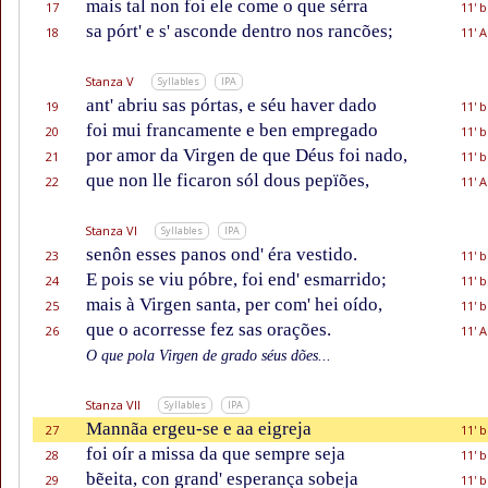
mais tal non foi ele come o que sérra
17
11' b
sa pórt' e s' asconde dentro nos rancões;
18
11' A
Stanza V
Syllables
IPA
ant' abriu sas pórtas, e séu haver dado
19
11' b
foi mui francamente e ben empregado
20
11' b
por amor da Virgen de que Déus foi nado,
21
11' b
que non lle ficaron sól dous pepïões,
22
11' A
Stanza VI
Syllables
IPA
senôn esses panos ond' éra vestido.
23
11' b
E pois se viu póbre, foi end' esmarrido;
24
11' b
mais à Virgen santa, per com' hei oído,
25
11' b
que o acorresse fez sas orações.
26
11' A
O que pola Virgen de grado séus dões...
Stanza VII
Syllables
IPA
Mannãa ergeu-se e aa eigreja
27
11' b
foi oír a missa da que sempre seja
28
11' b
bẽeita, con grand' esperança sobeja
29
11' b