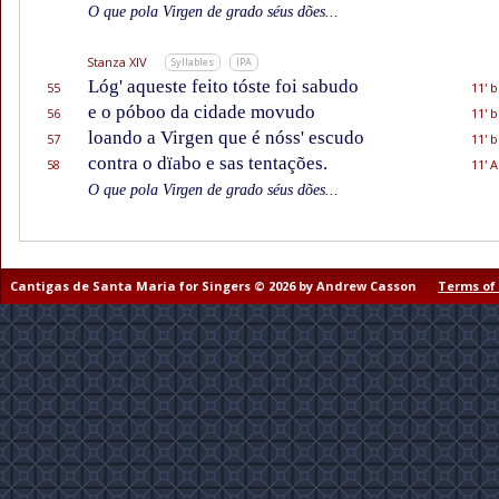
O que pola Virgen de grado séus dões...
Stanza XIV
Syllables
IPA
Lóg' aqueste feito tóste foi sabudo
55
11' b
e o póboo da cidade movudo
56
11' b
loando a Virgen que é nóss' escudo
57
11' b
contra o dïabo e sas tentações.
58
11' A
O que pola Virgen de grado séus dões...
Cantigas de Santa Maria for Singers © 2026 by Andrew Casson
Terms of