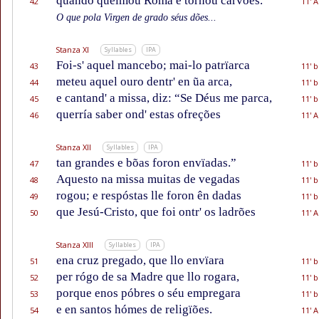
quando queimou Roma e tornou carvões.
42
11' A
O que pola Virgen de grado séus dões...
Stanza XI
Syllables
IPA
Foi-s' aquel mancebo; mai-lo patrïarca
43
11' b
meteu aquel ouro dentr' en ũa arca,
44
11' b
e cantand' a missa, diz: “Se Déus me parca,
45
11' b
querría saber ond' estas ofreções
46
11' A
Stanza XII
Syllables
IPA
tan grandes e bõas foron envïadas.”
47
11' b
Aquesto na missa muitas de vegadas
48
11' b
rogou; e respóstas lle foron ên dadas
49
11' b
que Jesú-Cristo, que foi ontr' os ladrões
50
11' A
Stanza XIII
Syllables
IPA
ena cruz pregado, que llo envïara
51
11' b
per rógo de sa Madre que llo rogara,
52
11' b
porque enos póbres o séu empregara
53
11' b
e en santos hómes de religïões.
54
11' A