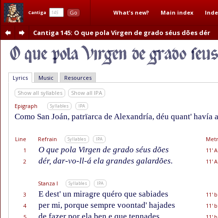
What's new?
Main index
Inde
Go
Cantiga
Cantiga 145
: O que pola Virgen de grado séus dões dér
Lyrics
Music
Resources
Show all syllables
Show all IPA
Epigraph
Syllables
IPA
Como San Joán, patrïarca de Alexandría, déu quant' havía a
Line
Refrain
Metr
Syllables
IPA
O que pola Virgen de grado séus dões
1
11' A
dér, dar-vo-ll-á ela grandes galardões.
2
11' A
Stanza I
Syllables
IPA
E dest' un miragre quéro que sabiades
3
11' b
per mi, porque sempre voontad' hajades
4
11' b
de fazer por ela ben e que tennades
5
11' b