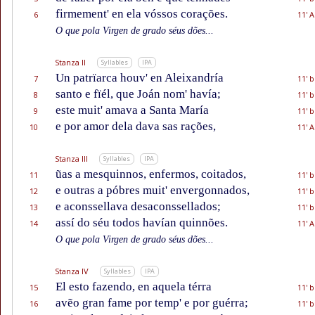
firmement' en ela vóssos corações.
6
11' A
O que pola Virgen de grado séus dões...
Stanza II
Syllables
IPA
Un patrïarca houv' en Aleixandría
7
11' b
santo e fïél, que Joán nom' havía;
8
11' b
este muit' amava a Santa María
9
11' b
e por amor dela dava sas rações,
10
11' A
Stanza III
Syllables
IPA
ũas a mesquinnos, enfermos, coitados,
11
11' b
e outras a póbres muit' envergonnados,
12
11' b
e aconssellava desaconssellados;
13
11' b
assí do séu todos havían quinnões.
14
11' A
O que pola Virgen de grado séus dões...
Stanza IV
Syllables
IPA
El esto fazendo, en aquela térra
15
11' b
avẽo gran fame por temp' e por guérra;
16
11' b