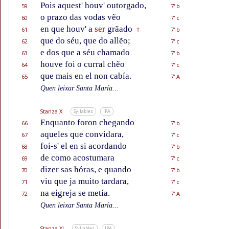
Pois aquest' houv' outorgado,
59
7' b
o prazo das vodas vẽo
60
7' c
en que houv' a
ser
grãado
61
7' b
†
que do séu, que do allẽo;
62
7' c
e dos que a séu chamado
63
7' b
houve foi o curral chẽo
64
7' c
que mais en el non cabía.
65
7' A
Quen leixar Santa María...
Stanza X
Syllables
IPA
Enquanto foron chegando
66
7' b
aqueles que convidara,
67
7' c
foi-s' el en si acordando
68
7' b
de como acostumara
69
7' c
dizer sas hóras, e quando
70
7' b
viu que ja muito tardara,
71
7' c
na eigreja se metía.
72
7' A
Quen leixar Santa María...
Stanza XI
Syllables
IPA