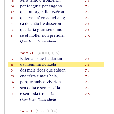
Pero tanto o trouxéron
45
7' b
per faagu' e per engano
46
7' c
que outorgar-lle fezéron
47
7' b
que casass' en aquel ano;
48
7' c
ca de chão lle disséron
49
7' b
que faría gran séu dano
50
7' c
se el mollér non prendía.
51
7' A
Quen leixar Santa María...
Stanza VIII
Syllables
IPA
E demais que lle darían
52
7' b
ũa meninna donzéla
53
7' c
das mais ricas que sabían
54
7' b
ena térra e mais béla,
55
7' c
porque ambos vivirían
56
7' b
sen coita e sen mazéla
57
7' c
e sen toda tricharía.
58
7' A
Quen leixar Santa María...
Stanza IX
Syllables
IPA