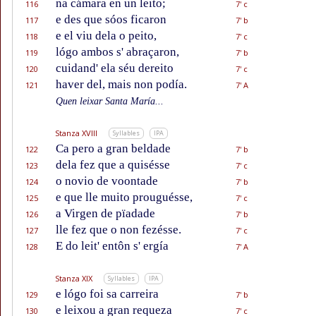
na cámara en un leito;
116
7' c
e des que sóos ficaron
117
7' b
e el viu dela o peito,
118
7' c
lógo ambos s' abraçaron,
119
7' b
cuidand' ela séu dereito
120
7' c
haver del, mais non podía.
121
7' A
Quen leixar Santa María...
Stanza XVIII
Syllables
IPA
Ca pero a gran beldade
122
7' b
dela fez que a quisésse
123
7' c
o novio de voontade
124
7' b
e que lle muito prouguésse,
125
7' c
a Virgen de pïadade
126
7' b
lle fez que o non fezésse.
127
7' c
E do leit' entôn s' ergía
128
7' A
Stanza XIX
Syllables
IPA
e lógo foi sa carreira
129
7' b
e leixou a gran requeza
130
7' c