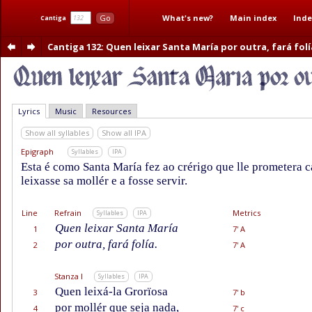
What's new?
Main index
Inde
Go
Cantiga
Cantiga 132
: Quen leixar Santa María por outra, fará folí
Lyrics
Music
Resources
Show all syllables
Show all IPA
Epigraph
Syllables
IPA
Esta é como Santa María fez ao crérigo que lle prometera c
leixasse sa mollér e a fosse servir.
Line
Refrain
Metrics
Syllables
IPA
Quen leixar Santa María
1
7' A
por outra, fará folía.
2
7' A
Stanza I
Syllables
IPA
Quen leixá-la Grorïosa
3
7' b
por mollér que seja nada,
4
7' c