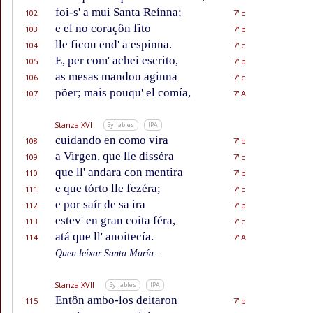
foi-s' a mui Santa Reínna;
102
7' c
e el no coraçôn fito
103
7' b
lle ficou end' a espinna.
104
7' c
E, per com' achei escrito,
105
7' b
as mesas mandou aginna
106
7' c
põer; mais pouqu' el comía,
107
7' A
Stanza XVI
Syllables
IPA
cuidando en como vira
108
7' b
a Virgen, que lle disséra
109
7' c
que ll' andara con mentira
110
7' b
e que tórto lle fezéra;
111
7' c
e por saír de sa ira
112
7' b
estev' en gran coita féra,
113
7' c
atá que ll' anoitecía.
114
7' A
Quen leixar Santa María...
Stanza XVII
Syllables
IPA
Entôn ambo-los deitaron
115
7' b