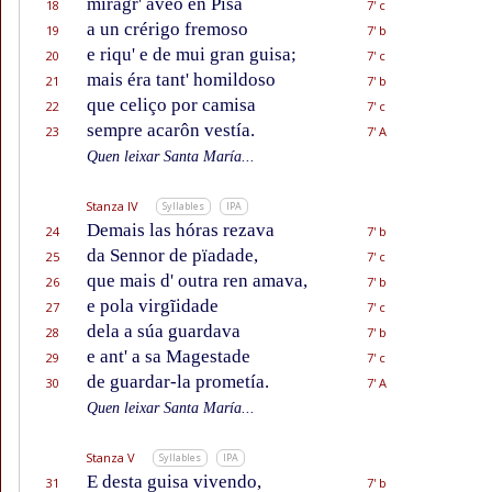
miragr' avẽo en Pisa
18
7' c
a un crérigo fremoso
19
7' b
e riqu' e de mui gran guisa;
20
7' c
mais éra tant' homildoso
21
7' b
que celiço por camisa
22
7' c
sempre acarôn vestía.
23
7' A
Quen leixar Santa María...
Stanza IV
Syllables
IPA
Demais las hóras rezava
24
7' b
da Sennor de pïadade,
25
7' c
que mais d' outra ren amava,
26
7' b
e pola virgĩidade
27
7' c
dela a súa guardava
28
7' b
e ant' a sa Magestade
29
7' c
de guardar-la prometía.
30
7' A
Quen leixar Santa María...
Stanza V
Syllables
IPA
E desta guisa vivendo,
31
7' b