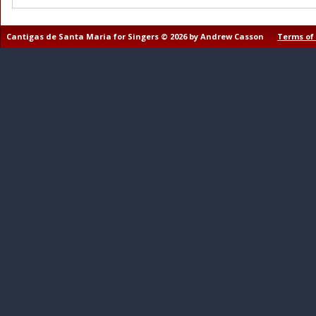
Cantigas de Santa Maria for Singers © 2026 by Andrew Casson
Terms of