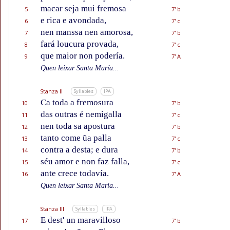
macar seja mui fremosa
5
7' b
e rica e avondada,
6
7' c
nen manssa nen amorosa,
7
7' b
fará loucura provada,
8
7' c
que maior non podería.
9
7' A
Quen leixar Santa María...
Stanza II
Syllables
IPA
Ca toda a fremosura
10
7' b
das outras é nemigalla
11
7' c
nen toda sa apostura
12
7' b
tanto come ũa palla
13
7' c
contra a desta; e dura
14
7' b
séu amor e non faz falla,
15
7' c
ante crece todavía.
16
7' A
Quen leixar Santa María...
Stanza III
Syllables
IPA
E dest' un maravilloso
17
7' b