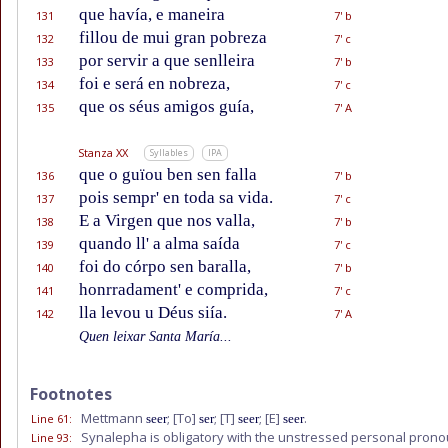
que havía, e maneira
131
7' b
fillou de mui gran pobreza
132
7' c
por servir a que senlleira
133
7' b
foi e será en nobreza,
134
7' c
que os séus amigos guía,
135
7' A
Stanza XX
Syllables
IPA
que o guïou ben sen falla
136
7' b
pois sempr' en toda sa vida.
137
7' c
E a Virgen que nos valla,
138
7' b
quando ll' a alma saída
139
7' c
foi do córpo sen baralla,
140
7' b
honrradament' e comprida,
141
7' c
lla levou u Déus siía.
142
7' A
Quen leixar Santa María...
Footnotes
Mettmann
;
[To]
;
[T]
;
[E]
.
Line 61
:
seer
ser
seer
seer
Synalepha is obligatory with the unstressed personal pron
Line 93
: