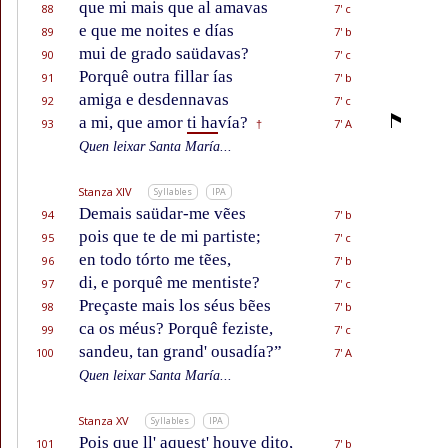
que mi mais que al amavas
88
7' c
e que me noites e días
89
7' b
mui de grado saüdavas?
90
7' c
Porquê outra fillar ías
91
7' b
amiga e desdennavas
92
7' c
a mi, que amor
ti ha
vía?
93
7' A
†
Quen leixar Santa María...
Stanza XIV
Syllables
IPA
Demais saüdar-me vẽes
94
7' b
pois que te de mi partiste;
95
7' c
en todo tórto me tẽes,
96
7' b
di, e porquê me mentiste?
97
7' c
Preçaste mais los séus bẽes
98
7' b
ca os méus? Porquê feziste,
99
7' c
sandeu, tan grand' ousadía?”
100
7' A
Quen leixar Santa María...
Stanza XV
Syllables
IPA
Pois que ll' aquest' houve dito,
101
7' b