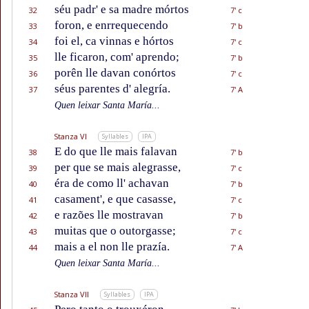
séu padr' e sa madre mórtos
32
7' c
foron, e enrrequecendo
33
7' b
foi el, ca vinnas e hórtos
34
7' c
lle ficaron, com' aprendo;
35
7' b
porên lle davan conórtos
36
7' c
séus parentes d' alegría.
37
7' A
Quen leixar Santa María...
Stanza VI
Syllables
IPA
E do que lle mais falavan
38
7' b
per que se mais alegrasse,
39
7' c
éra de como ll' achavan
40
7' b
casament', e que casasse,
41
7' c
e razões lle mostravan
42
7' b
muitas que o outorgasse;
43
7' c
mais a el non lle prazía.
44
7' A
Quen leixar Santa María...
Stanza VII
Syllables
IPA