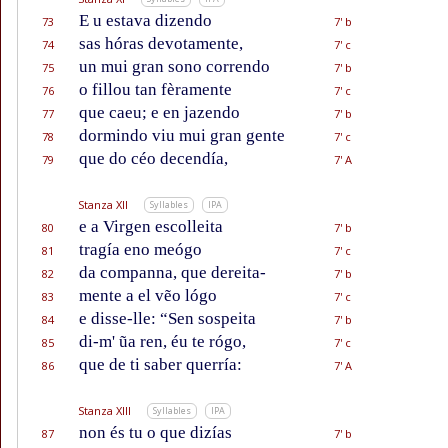
E u estava dizendo
73
7' b
sas hóras devotamente,
74
7' c
un mui gran sono correndo
75
7' b
o fillou tan fèramente
76
7' c
que caeu; e en jazendo
77
7' b
dormindo viu mui gran gente
78
7' c
que do céo decendía,
79
7' A
Stanza XII
Syllables
IPA
e a Virgen escolleita
80
7' b
tragía eno meógo
81
7' c
da companna, que dereita-
82
7' b
mente a el vẽo lógo
83
7' c
e disse-lle: “Sen sospeita
84
7' b
di-m' ũa ren, éu te rógo,
85
7' c
que de ti saber querría:
86
7' A
Stanza XIII
Syllables
IPA
non és tu o que dizías
87
7' b