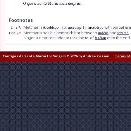
O que a Santa María mais despraz...
Footnotes
Mettmann
;
[To]
;
[T]
with partial er
Line 7
:
Arcebispo
arçebisp
arcebispo
Mettmann has his hemistich bar between
and
,
Line 23
:
judéus
fezéran
singer a clear reminder to tack the
of
onto the end o
fe-
fezéran
Cantigas de Santa Maria for Singers © 2026 by Andrew Casson
Terms of