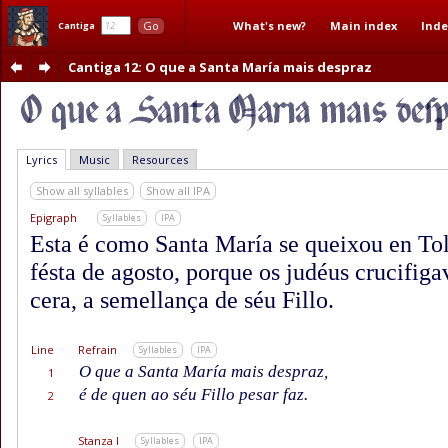
What's new?
Main index
Inde
Go
Cantiga
Cantiga 12
: O que a Santa María mais despraz
Lyrics
Music
Resources
Show all syllables
Show all IPA
Epigraph
Syllables
IPA
Esta é como Santa María se queixou en Tol
fésta de agosto, porque os judéus crucifi
cera, a semellança de séu Fillo.
Line
Refrain
Syllables
IPA
O que a Santa María mais despraz,
1
é de quen ao séu Fillo pesar faz.
2
Stanza I
Syllables
IPA