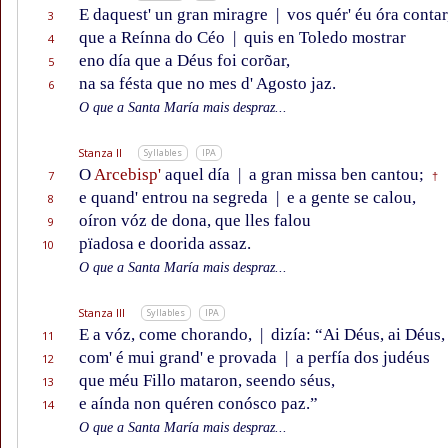
E daquest' un gran miragre
|
vos quér' éu óra contar
3
que a Reínna do Céo
|
quis en Toledo mostrar
4
eno día que a Déus foi corõar,
5
na sa fésta que no mes d' Agosto jaz.
6
O que a Santa María mais despraz...
Stanza II
Syllables
IPA
O
Arcebisp'
aquel día
|
a gran missa ben cantou;
7
†
e quand' entrou na segreda
|
e a gente se calou,
8
oíron vóz de dona, que lles falou
9
pïadosa e doorida assaz.
10
O que a Santa María mais despraz...
Stanza III
Syllables
IPA
E a vóz, come chorando,
|
dizía: “Ai Déus, ai Déus,
11
com' é mui grand' e provada
|
a perfía dos judéus
12
que méu Fillo mataron, seendo séus,
13
e aínda non quéren conósco paz.”
14
O que a Santa María mais despraz...