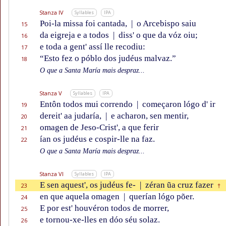
Stanza IV
Syllables
IPA
Poi-la missa foi cantada,
|
o Arcebispo saiu
15
da eigreja e a todos
|
diss' o que da vóz oiu;
16
e toda a gent' assí lle recodiu:
17
“Esto fez o póblo dos judéus malvaz.”
18
O que a Santa María mais despraz...
Stanza V
Syllables
IPA
Entôn todos mui correndo
|
começaron lógo d' ir
19
dereit' aa judaría,
|
e acharon, sen mentir,
20
omagen de Jeso-Crist', a que ferir
21
ían os judéus e cospir-lle na faz.
22
O que a Santa María mais despraz...
Stanza VI
Syllables
IPA
E sen aquest', os judéus fe-
|
zéran ũa cruz fazer
23
†
en que aquela omagen
|
querían lógo põer.
24
E por est' houvéron todos de morrer,
25
e tornou-xe-lles en dóo séu solaz.
26