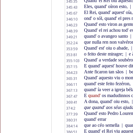
Quand' el Rei oiu aquesto
345:35
Eles, quand' oíron esto,
|
345:43
El Rei, quand' aquest' oía
345:67
ond' o sól, quand' el pres
346:10
Quand' esto viron as gent
346:23
Quand' el rei achou tod' e
348:39
quand' o avangeo santo
|
349:21
que nulla ren non valvéro
352:24
Quand' est' oiu o abade,
|
353:59
o feito deste miragre;
|
e 
353:81
Quand' a verdade soubér
355:103
E quand' aquest' houve di
357:15
Ante ficaron tan sãos
|
be
364:23
Quand' aquesto viu o mon
365:31
quand' este feito fezéron,
366:11
quand' ía veer a igreja bél
367:13
E
quand'
os madudinnos 
367:47
A dona, quand' oiu esto,
|
369:41
que quand' aos séus ajud
374:2
Quand' esto Pedro Loure
377:39
quand' errar
380:31
que ao céo semella
|
quan
384:14
E quand' el Rei viu aques
386:51