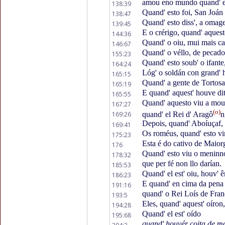
amou eno mundo quand' e
138:39
Quand' esto foi, San Joán
138:47
Quand' esto diss', a omag
139:45
E o crérigo, quand' aquest
144:36
Quand' o oiu, mui mais ca
146:67
Quand' o véllo, de pecad
155:23
Quand' esto soub' o ifante
164:24
Lóg' o soldán con grand' 
165:15
Quand' a gente de Tortos
165:19
E quand' aquest' houve di
165:55
Quand' aquesto viu a mou
167:27
(o)
169:26
quand' el Rei d' Aragô
n
Depois, quand' Aboíuçaf,
169:41
Os roméus, quand' esto v
175:23
Esta é do cativo de Maior
176
Quand' esto viu o meninn
178:32
que per fé non llo darían.
185:53
Quand' el est' oiu, houv' 
186:23
E quand' en cima da pen
191:16
quand' o Rei Loís de Fra
193:5
Eles, quand' aquest' oíron
194:28
Quand' el est' oído
195:68
quand' houvér coita de m