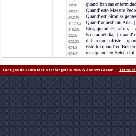
quand' han sas enfermida
389:6
Quand' esto Maestre Ped
389:31
Quand' est' oíron as gente
392:39
Quand' aquest' oiu Ana,
|
411:103
Eles, quand' est' oíron,
|
c
419:59
E en aquel día,
|
quand' e
422:6
di-ll' o que sofriste
|
quand
422:25
Esto foi quand' en Beleên
424:5
mas quand' en Beleên foi,
424:41
Cantigas de Santa Maria for Singers © 2026 by Andrew Casson
Terms of