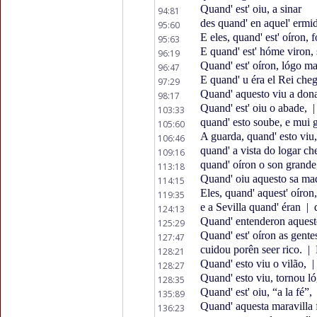
Quand' est' oiu, a sinar
94:81
des quand' en aquel' ermi
95:60
E eles, quand' est' oíron, 
95:63
E quand' est' hóme viron, 
96:19
Quand' est' oíron, lógo m
96:47
E quand' u éra el Rei che
97:29
Quand' aquesto viu a don
98:17
Quand' est' oiu o abade,
|
103:33
quand' esto soube, e mui g
105:60
A guarda, quand' esto viu,
106:46
quand' a vista do logar ch
109:16
quand' oíron o son grand
113:18
Quand' oiu aquesto sa mad
114:15
Eles, quand' aquest' oíron
119:35
e a Sevilla quand' éran
|
d
124:13
Quand' entenderon aques
125:29
Quand' est' oíron as gente
127:47
cuidou porên seer rico.
|
128:21
Quand' esto viu o vilão,
|
128:27
Quand' esto viu, tornou l
128:35
Quand' est' oiu, “a la fé”,
135:89
Quand' aquesta maravilla f
136:23