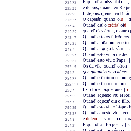
E quand' a missa foi dita,
234:23
e depois, quand' en Requ
235:28
E depois, quand' en Bitór
235:51
O capelán, quand' oi
ü
|
d
238:27
Quand' est' o
crérig'
oi
ü
,
|
238:41
quand' eles érran, e outro
240:29
Quand' esto os falcõeiros
243:17
Quand' a bõa mollér esto
246:39
Quand' a igreja fazían
|
a
249:7
Quand' esto viu a madre,
251:57
Quand' esto viu o Papa,
|
251:83
Os da vila, quand' oíron
|
252:15
que quand' o oe o démo
|
254:2
Quand' est' oíron os mon
254:28
Quand' est' o meirinno e a
255:117
Esto foi en aquel ano
|
q
256:7
Quand' aquesto viu el Rei
257:19
Quand' aquest' oiu o fillo
258:31
Quand' esto viu o bispo d
259:35
Quand' aquesto viu a gen
263:38
e
defend'
a si misma
|
qua
264:8
E quand' alí foi pósta,
|
c
264:31
Quand' est' houvéron dito