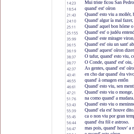
Mui triste ficou San Pedr
14:23
quand' est' oíron
18:54
Quand' esto viu a mollér,
21:43
Quand' algur ía mal fazer,
24:10
Quand' aquel bon hóme o
25:11
Quand' est' o judéu enten
25:155
Quand' este miragre viron
35:99
Quand' est' oiu un sant' a
36:15
Quand' aquest' oíron dizer
36:19
O tafur, quand' esto viu, c
38:37
O Conde, quand' est' oiu,
38:77
As gentes, quand' est' oír
42:37
en cho dar quand' éra viv
43:41
quand' à omagen entôn
46:55
Quand' esto viu, sen menti
46:61
Quand' esto viu o monge
47:21
na como quand' a mudara
51:76
Quand' esto viu o menin
53:43
Quand' ela est' houve dito
55:39
ca o non viu por gran te
55:45
quand' éra fól e astroso.
56:44
mas pois, quand' houv' a 
56:47
e quand' esto oíron,