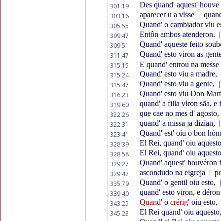
Des quand' aquest' houve 
301:19
aparecer u a visse
|
quand
303:16
Quand' o cambiador viu e
305:55
Entôn ambos atenderon.
|
309:47
Quand' aqueste feito sou
309:51
Quand' esto viron as gent
311:47
E quand' entrou na messe
315:15
Quand' esto viu a madre,
315:24
Quand' esto viu a gente,
|
315:47
Quand' esto viu Don Mar
316:23
quand' a filla viron sãa, e
319:60
que cae no mes d' agosto,
322:26
quand' a missa ja dizían,
|
322:31
Quand' est' oiu o bon hó
323:41
El Rei, quand' oiu aquest
328:39
El Rei, quand' oiu aquest
328:58
Quand' aquest' houvéron f
329:27
ascondudo na eigreja
|
pe
329:42
Quand' o gentil oiu esto,
|
335:79
quand' esto viron, e déron
339:40
Quand'
o
crérig'
oiu esto,
343:25
El Rei quand' oiu aquesto
345:23