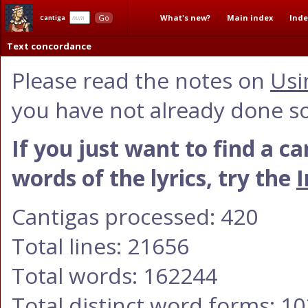
What's new?
Main index
Inde
Go
Cantiga
Text concordance
Please read the notes on
Usi
you have not already done so
If you just want to find a c
words of the lyrics, try the
I
Cantigas processed: 420
Total lines: 21656
Total words: 162244
Total distinct word forms: 1