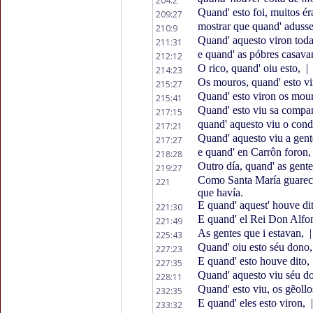
204:2
Quand' esto foi, muitos ér
209:27
mostrar que quand' aduss
210:9
Quand' aquesto viron toda
211:31
e quand' as póbres casava
212:12
O rico, quand' oiu esto,
|
214:23
Os mouros, quand' esto v
215:27
Quand' esto viron os mou
215:41
Quand' esto viu sa comp
217:15
quand' aquesto viu o con
217:21
Quand' aquesto viu a gen
217:27
e quand' en Carrôn foron
218:28
Outro día, quand' as gent
219:27
Como Santa María guarece
221
que havía.
E quand' aquest' houve di
221:30
E quand' el Rei Don Alf
221:49
As gentes que i estavan,
|
225:43
Quand' oiu esto séu dono
227:23
E quand' esto houve dito,
227:35
Quand' aquesto viu séu d
228:11
Quand' esto viu, os gẽoll
232:35
E quand' eles esto viron,
|
233:32