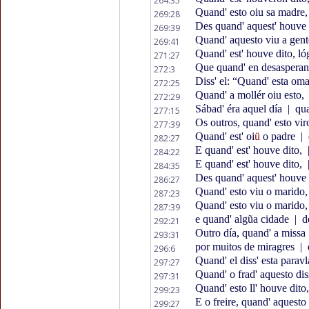
264:35
Quand' esto oiu sa madre
269:28
Des quand' aquest' houve 
269:39
Quand' aquesto viu a gen
269:41
Quand' est' houve dito, l
271:27
Que quand' en desaspera
272:3
Diss' el: “Quand' esta o
272:25
Quand' a mollér oiu esto,
272:29
Sábad' éra aquel día
|
qua
277:15
Os outros, quand' esto vi
277:39
Quand' est' oi
ü
o padre
|
282:27
E quand' est' houve dito,
284:22
E quand' est' houve dito,
284:35
Des quand' aquest' houve 
286:27
Quand' esto viu o marido
287:23
Quand' esto viu o marido
287:39
e quand' algũa cidade
|
de
292:21
Outro día, quand' a missa
293:31
por muitos de miragres
|
296:6
Quand' el diss' esta parav
297:27
Quand' o frad' aquesto di
297:31
Quand' esto ll' houve dito, 
299:23
E o freire, quand' aquesto 
299:27