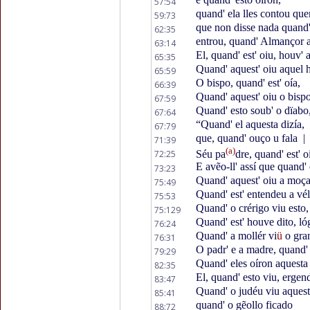
57:54
quand' ela lles contou que
59:73
que non disse nada quand
62:35
entrou, quand' Almançor a
63:14
El, quand' est' oiu, houv' a
65:35
Quand' aquest' oiu aquel 
65:59
O bispo, quand' est' oía,
66:39
Quand' aquest' oiu o bisp
67:59
Quand' esto soub' o dïabo
67:64
“Quand' el aquesta dizía,
67:79
que, quand' ouço u fala
|
71:39
(a)
72:25
Séu pa
dre, quand' est' o
E avẽo-ll' assí que quand'
73:23
Quand' aquest' oiu a moç
75:49
Quand' est' entendeu a vél
75:53
Quand' o crérigo viu esto
75:129
Quand' est' houve dito, lóg
76:24
Quand' a mollér vi
ü
o gra
76:31
O padr' e a madre, quand'
79:29
Quand' eles oíron aquesta
82:35
El, quand' esto viu, ergen
83:47
Quand' o judéu viu aquest
85:41
quand' o gẽollo ficado
88:72