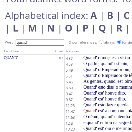
Alphabetical index:
A
|
B
|
C
|
L
|
M
|
N
|
O
|
P
|
Q
|
R
Word:
Show references:
always
for si
1 word form
Count
References
Quand' o moç' esta visôn
QUAND'
4:37
223
O padre, quand' est' oiu,
4:53
Quand' o Emperador oiu, h
5:49
Quand' o Emperador de térr
5:51
As gentes, quand' est' oír
6:45
Quand' esto diss' o meni
6:69
Quand' est' houve dito,
|
9:47
Quand' est' houve dito,
|
9:87
Quand' esto fazer quería,
11:23
Quand'
est' a compann' o
11:47
O démo, quand' entendía
11:63
e quand' entrou na segre
12:8
Quand' est' oiu o meirinn
13:23