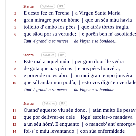
Stanza I
Syllables
IPA
E desto fez en Terena
|
a Virgen Santa María
3
gran miragre por un hóme
|
que un séu múu havía
4
tolleito d' ambo los pées
|
que atrás tórtos tragía,
5
que sãou por sa vertude;
|
e porên ben m' ascoitade
6
Tant' é grand' a sa mercee
|
da Virgen e sa bondade...
Stanza II
Syllables
IPA
Este mal a aquel múu
|
per gran door lle vẽéra
7
de gota que aas pérnas
|
e aos pées houvéra;
8
e porende no estabro
|
un mui gran tempo jouvéra
9
que sól andar non podía,
|
esto vos digu' en verdade
10
Tant' é grand' a sa mercee
|
da Virgen e sa bondade...
Stanza III
Syllables
IPA
Quand' aquesto viu séu dono,
|
atán muito lle pesav
11
que por delivrar-se dele
|
lógu' esfolar-o mandava
12
a un séu hóm'. E enquanto
|
o manceb' ant' emorçav
13
foi-s' o múu levantando
|
con súa enfermidade
14