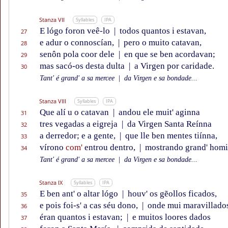
Stanza VII
Syllables
IPA
E lógo foron veê-lo
|
todos quantos i estavan,
27
e adur o connoscían,
|
pero o muito catavan,
28
senôn pola coor dele
|
en que se ben acordavan;
29
mas sacó-os desta dulta
|
a Virgen por caridade.
30
Tant' é grand' a sa mercee
|
da Virgen e sa bondade...
Stanza VIII
Syllables
IPA
Que alí u o catavan
|
andou ele muit' aginna
31
tres vegadas a eigreja
|
da Virgen Santa Reínna
32
a derredor; e a gente,
|
que lle ben mentes tiínna,
33
vírono
com'
entrou dentro,
|
mostrando grand' homi
34
Tant' é grand' a sa mercee
|
da Virgen e sa bondade...
Stanza IX
Syllables
IPA
E ben ant' o altar lógo
|
houv' os gẽollos ficados,
35
e pois foi-s' a cas séu dono,
|
onde mui maravillado
36
éran quantos i estavan;
|
e muitos loores dados
37