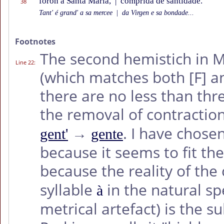
foron a Santa María,
|
comprida de santidade.
38
Tant' é grand' a sa mercee
|
da Virgen e sa bondade...
Footnotes
The second hemistich in Me
Line 22
:
(which matches both
[F]
a
there are no less than thre
the removal of contraction
→
. I have chose
gent'
gente
because it seems to fit th
because the reality of the
syllable
in the natural sp
à
metrical artefact) is the 