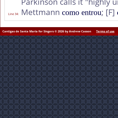
Parkinson calls it "highly u
Mettmann
;
[F]
como entrou
Line 34
:
Cantigas de Santa Maria for Singers © 2026 by Andrew Casson
Terms of use