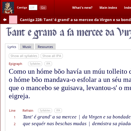
Go
What's new?
Main index
Inde
Cantiga
Cantiga 228
: Tant' é grand' a sa mercee da Virgen e sa bon
Lyrics
Music
Resources
Show all syllables
Show all IPA
Epigraph
Syllables
IPA
Como un hóme bõo havía un múu tolleito de
o hóme bõo mandava-o esfolar a un séu m
que o mancebo se guisava, levantou-s' o mú
eigreja.
Line
Refrain
Syllables
IPA
Tant' é grand' a sa mercee
|
da Virgen e sa bondade
1
que sequér nas beschas mudas
|
demóstra sa pïada
2