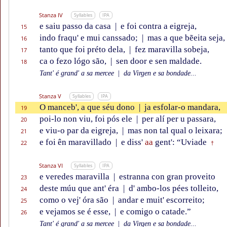
Stanza IV
Syllables
IPA
e saiu passo da casa
|
e foi contra a eigreja,
15
indo fraqu' e mui canssado;
|
mas a que bẽeita seja,
16
tanto que foi préto dela,
|
fez maravilla sobeja,
17
ca o fezo lógo são,
|
sen door e sen maldade.
18
Tant' é grand' a sa mercee
|
da Virgen e sa bondade...
Stanza V
Syllables
IPA
O manceb', a que séu dono
|
ja esfolar-o mandara,
19
poi-lo non viu, foi pós ele
|
per alí per u passara,
20
e viu-o par da eigreja,
|
mas non tal qual o leixara;
21
e foi ên maravillado
|
e diss'
aa
gent': “Uviade
22
†
Stanza VI
Syllables
IPA
e veredes maravilla
|
estranna con gran proveito
23
deste múu que ant' éra
|
d' ambo-los pées tolleito,
24
como o vej' óra são
|
andar e muit' escorreito;
25
e vejamos se é esse,
|
e comigo o catade.”
26
Tant' é grand' a sa mercee
|
da Virgen e sa bondade...