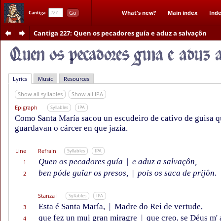
Go
What's new?
Main index
Inde
Cantiga
Cantiga 227
: Quen os pecadores guía e aduz a salvaçôn
Lyrics
Music
Resources
Show all syllables
Show all IPA
Epigraph
Syllables
IPA
Como Santa María sacou un escudeiro de cativo de guisa q
guardavan o cárcer en que jazía.
Line
Refrain
Syllables
IPA
Quen os pecadores guía
|
e aduz a salvaçôn,
1
ben póde guïar os presos,
|
pois os saca de prijôn.
2
Stanza I
Syllables
IPA
Esta é Santa María,
|
Madre do Rei de vertude,
3
que fez un mui gran miragre
|
que creo, se Déus m' 
4