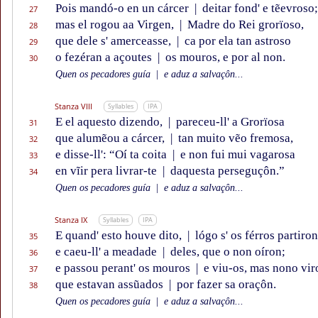
Pois mandó-o en un cárcer
|
deitar fond' e tẽevroso;
27
mas el rogou aa Virgen,
|
Madre do Rei grorïoso,
28
que dele s' amerceasse,
|
ca por ela tan astroso
29
o fezéran a açoutes
|
os mouros, e por al non.
30
Quen os pecadores guía
|
e aduz a salvaçôn...
Stanza VIII
Syllables
IPA
E el aquesto dizendo,
|
pareceu-ll' a Grorïosa
31
que alumẽou a cárcer,
|
tan muito vẽo fremosa,
32
e disse-ll': “Oí ta coita
|
e non fui mui vagarosa
33
en vĩir pera livrar-te
|
daquesta perseguçôn.”
34
Quen os pecadores guía
|
e aduz a salvaçôn...
Stanza IX
Syllables
IPA
E quand' esto houve dito,
|
lógo s' os férros partiron
35
e caeu-ll' a meadade
|
deles, que o non oíron;
36
e passou perant' os mouros
|
e viu-os, mas nono vir
37
que estavan assũados
|
por fazer sa oraçôn.
38
Quen os pecadores guía
|
e aduz a salvaçôn...