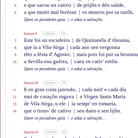
e que sacou un cativo
|
de prijôn e déu saúde,
5
a que muito mal fezéran
|
os mouros por sa razôn.
6
Quen os pecadores guía
|
e aduz a salvaçôn...
Stanza II
Syllables
IPA
Este foi un escudeiro
|
de Quintanéla d' Osonna,
7
que ía a Vila-Sirga
|
cada ano sen vergonna
8
tẽer a fésta d' Agosto;
|
mais pois foi por sa besonn
9
a Sevilla ena guérra,
|
caeu en cativ' entôn.
10
Quen os pecadores guía
|
e aduz a salvaçôn...
Stanza III
Syllables
IPA
E en gran coita jazendo,
|
cada noit' e cada día
11
mui de coraçôn rogava
|
a Virgen Santa María
12
de Vila-Sirga, u ele
|
ía sempr' en romaría,
13
que o tirass' de cativo
|
sen dano e sen lijôn.
14
Quen os pecadores guía
|
e aduz a salvaçôn...
Stanza IV
Syllables
IPA