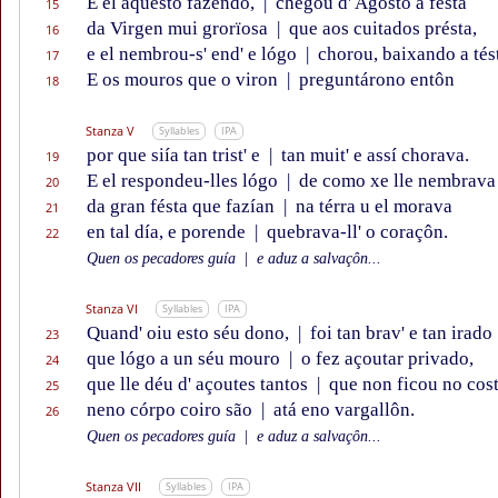
E el aquesto fazendo,
|
chegou d' Agosto a fésta
15
da Virgen mui grorïosa
|
que aos cuitados présta,
16
e el nembrou-s' end' e lógo
|
chorou, baixando a tés
17
E os mouros que o viron
|
preguntárono entôn
18
Stanza V
Syllables
IPA
por que siía tan trist' e
|
tan muit' e assí chorava.
19
E el respondeu-lles lógo
|
de como xe lle nembrava
20
da gran fésta que fazían
|
na térra u el morava
21
en tal día, e porende
|
quebrava-ll' o coraçôn.
22
Quen os pecadores guía
|
e aduz a salvaçôn...
Stanza VI
Syllables
IPA
Quand' oiu esto séu dono,
|
foi tan brav' e tan irado
23
que lógo a un séu mouro
|
o fez açoutar privado,
24
que lle déu d' açoutes tantos
|
que non ficou no cos
25
neno córpo coiro são
|
atá eno vargallôn.
26
Quen os pecadores guía
|
e aduz a salvaçôn...
Stanza VII
Syllables
IPA