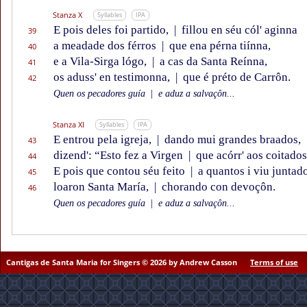
Stanza X
Syllables
IPA
E pois deles foi partido,
|
fillou en séu cól' aginna
39
a meadade dos férros
|
que ena pérna tiínna,
40
e a Vila-Sirga lógo,
|
a cas da Santa Reínna,
41
os aduss' en testimonna,
|
que é préto de Carrôn.
42
Quen os pecadores guía
|
e aduz a salvaçôn...
Stanza XI
Syllables
IPA
E entrou pela igreja,
|
dando mui grandes braados,
43
dizend': “Esto fez a Virgen
|
que acórr' aos coitados
44
E pois que contou séu feito
|
a quantos i viu juntado
45
loaron Santa María,
|
chorando con devoçôn.
46
Quen os pecadores guía
|
e aduz a salvaçôn...
Cantigas de Santa Maria for Singers © 2026 by Andrew Casson
Terms of use