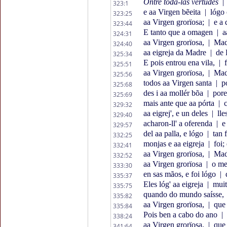
Ontre toda-las vertudes
|
323:1
e aa Virgen bẽeita
|
lógo
323:25
aa Virgen grorïosa;
|
e a 
323:44
E tanto que a omagen
|
a
324:31
aa Virgen grorïosa,
|
Madr
324:40
aa eigreja da Madre
|
de 
325:34
E pois entrou ena vila,
|
f
325:51
aa Virgen grorïosa,
|
Madr
325:56
todos aa Virgen santa
|
po
325:68
des i aa mollér bõa
|
pore
325:69
mais ante que aa pórta
|
c
329:32
aa eigrej', e un deles
|
lle
329:40
acharon-ll' a oferenda
|
e 
329:57
del aa palla, e lógo
|
tan 
332:25
monjas e aa eigreja
|
foi; 
332:41
aa Virgen grorïosa,
|
Madr
332:52
aa Virgen grorïosa
|
o mel
333:30
en sas mãos, e foi lógo
|
d
335:37
Eles lóg' aa eigreja
|
muit
335:75
quando do mundo saísse,
335:82
aa Virgen grorïosa,
|
que 
335:84
Pois ben a cabo do ano
|
338:24
aa Virgen grorïosa,
|
que 
341:64