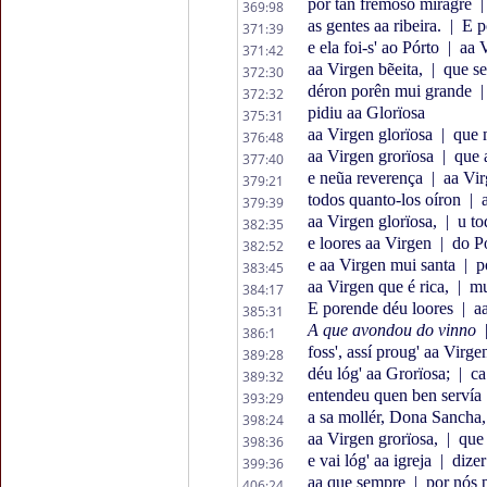
por tan fremoso miragre
|
369:98
as gentes aa ribeira.
|
E p
371:39
e ela foi-s' ao Pórto
|
aa 
371:42
aa Virgen bẽeita,
|
que se
372:30
déron porên mui grande
|
372:32
pidiu aa Glorïosa
375:31
aa Virgen glorïosa
|
que 
376:48
aa Virgen grorïosa
|
que a
377:40
e neũa reverença
|
aa Vir
379:21
todos quanto-los oíron
|
a
379:39
aa Virgen glorïosa,
|
u to
382:35
e loores aa Virgen
|
do Pó
382:52
e aa Virgen mui santa
|
po
383:45
aa Virgen que é rica,
|
mui
384:17
E porende déu loores
|
aa
385:31
A que avondou do vinno
386:1
foss', assí proug' aa Virge
389:28
déu lóg' aa Grorïosa;
|
ca 
389:32
entendeu quen ben servía
393:29
a sa mollér, Dona Sancha
398:24
aa Virgen grorïosa,
|
que 
398:36
e vai lóg' aa igreja
|
dizer
399:36
aa que sempre
|
por nós 
406:24