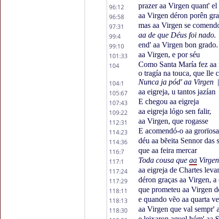
prazer aa Virgen quant' el
96:12
aa Virgen déron porên gra
96:58
mas aa Virgen se comend
97:31
aa de que Déus foi nado.
99:4
end' aa Virgen bon grado.
99:10
aa Virgen, e por séu
101:33
Como Santa María fez aa m
104
o tragía na touca, que lle 
Nunca ja pód' aa Virgen
|
104:1
aa eigreja, u tantos jazían
105:67
E chegou aa eigreja
107:43
aa eigreja lógo sen falir,
109:22
aa Virgen, que rogasse
112:31
E acomendó-o aa grorïosa
114:23
déu aa bẽeita Sennor das 
114:36
que aa feira mercar
116:7
Toda cousa que
aa
Virgen
117:1
aa eigreja de Chartes lev
117:24
déron graças aa Virgen, a
117:29
que prometeu aa Virgen d
118:11
e quando vẽo aa quarta ve
118:13
aa Virgen que val sempr' 
118:30
e leixaron aquel hóm' aa 