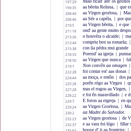
Mais ficad' ant' os gẽollo
197:29
aa bẽeita Reínna,
|
que en
199:35
aa Virgen grorïosa,
|
Madr
208:40
aa Sée a capéla,
|
por que
208:46
aa Virgen bẽeita,
|
e que 
210:5
ond' aa gente muito despra
211:18
o houvéra o alcaide;
|
mas
213:26
compriu ben sa romaría;
|
213:44
con ũa pédra mui grande
215:38
Porend' aa igreja
|
punnar
218:33
aa Virgen que nunca
|
fal
218:50
Non convên aa omagen
|
219:1
foi contar est' aas donas
|
222:28
aa moça, e entôn
|
dos pa
224:44
porên rógo aa Virgen
|
qu
225:28
mas el rogou aa Virgen,
|
227:28
e foi ên maravillado
|
e d
228:22
E foron aa eigreja
|
en qu
229:7
aa Virgen Grorïosa,
|
Mad
229:24
aa Madre do Salvador.
230:2
aa Virgen grorïosa
|
de Vi
232:23
e aa vara foi lógo
|
fillar
232:37
houve d' ir aa fronteira;
|
235:64