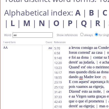
Alphabetical index:
A
|
B
|
C
|
L
|
M
|
N
|
O
|
P
|
Q
|
R
|
Word:
Show references:
always
for sing
1 word form
Count
References
a levou consigo aa Condessa
AA
5:70
262
foron corrend' aa casa
|
o
6:58
e foi aa dona
|
contar sa 
9:148
dereit' aa judaría,
|
e acha
12:20
Quand' est' oiu o meirinn
13:23
mas quando dizía aa dona
16:17
dando
aa
Madre loor
18:55
(†)
E con aquest' asperança fo
23:19
pois vaamos aa eigreja,
25:132
Dizend' esto aa noite,
|
ou
31:41
e aa Virgen santa graças 
37:33
que o que el prometera
|
42:43
dereit' aa eigreja;
|
mas o 
47:18