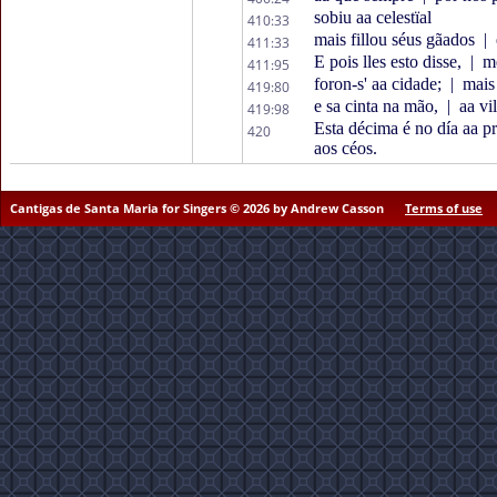
sobiu aa celestïal
410:33
mais fillou séus gãados
|
411:33
E pois lles esto disse,
|
me
411:95
foron-s' aa cidade;
|
mais
419:80
e sa cinta na mão,
|
aa vi
419:98
Esta décima é no día aa p
420
aos céos.
Cantigas de Santa Maria for Singers © 2026 by Andrew Casson
Terms of use