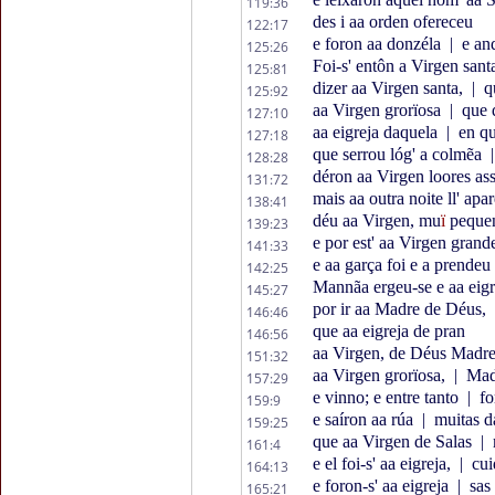
119:36
des i aa orden ofereceu
122:17
e foron aa donzéla
|
e and
125:26
Foi-s' entôn a Virgen san
125:81
dizer aa Virgen santa,
|
qu
125:92
aa Virgen grorïosa
|
que d
127:10
aa eigreja daquela
|
en qu
127:18
que serrou lóg' a colmẽa
|
128:28
déron aa Virgen loores as
131:72
mais aa outra noite ll' apa
138:41
déu aa Virgen, mu
ï
peque
139:23
e por est' aa Virgen grand
141:33
e aa garça foi e a prendeu
142:25
Mannãa ergeu-se e aa eigr
145:27
por ir aa Madre de Déus,
146:46
que aa eigreja de pran
146:56
aa Virgen, de Déus Madr
151:32
aa Virgen grorïosa,
|
Madr
157:29
e vinno; e entre tanto
|
fo
159:9
e saíron aa rúa
|
muitas d
159:25
que aa Virgen de Salas
|
161:4
e el foi-s' aa eigreja,
|
cui
164:13
e foron-s' aa eigreja
|
sas 
165:21