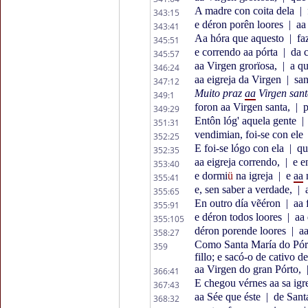
A madre con coita dela
|
343:15
e déron porên loores
|
aa
343:41
Aa hóra que aquesto
|
faz
345:51
e correndo aa pórta
|
da c
345:57
aa Virgen grorïosa,
|
a qu
346:24
aa eigreja da Virgen
|
san
347:12
Muito praz
aa
Virgen san
349:1
foron aa Virgen santa,
|
p
349:29
Entôn lóg' aquela gente
|
351:31
vendimian, foi-se con ele
352:25
E foi-se lógo con ela
|
qua
352:35
aa eigreja correndo,
|
e en
353:40
e dormi
ü
na igreja
|
e
aa
355:41
e, sen saber a verdade,
|
a
355:65
En outro día vẽéron
|
aa 
355:91
e déron todos loores
|
aa 
355:105
déron porende loores
|
aa
358:27
Como Santa María do Pórto
359
fillo; e sacó-o de cativo d
aa Virgen do gran Pórto,
366:41
E chegou vérnes aa sa igr
367:43
aa Sée que éste
|
de Sant
368:32