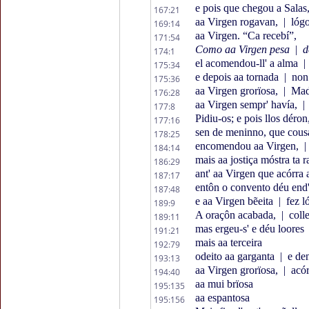
e pois que chegou a Salas
167:21
aa Virgen rogavan,
|
lógo
169:14
aa Virgen. “Ca recebí”,
171:54
Como aa Virgen pesa
|
de
174:1
el acomendou-ll' a alma
|
175:34
e depois aa tornada
|
non 
175:36
aa Virgen grorïosa,
|
Madr
176:28
aa Virgen sempr' havía,
|
177:8
Pidiu-os; e pois llos déron
177:16
sen de meninno, que cou
178:25
encomendou aa Virgen,
|
184:14
mais aa jostiça móstra ta r
186:29
ant' aa Virgen que acórra 
187:17
entôn o convento déu end'
187:48
e aa Virgen bẽeita
|
fez l
189:9
A oraçôn acabada,
|
colle
189:11
mas ergeu-s' e déu loores
191:21
mais aa terceira
192:79
odeito aa garganta
|
e den
193:13
aa Virgen grorïosa,
|
acór
194:40
aa mui brïosa
195:135
aa espantosa
195:156