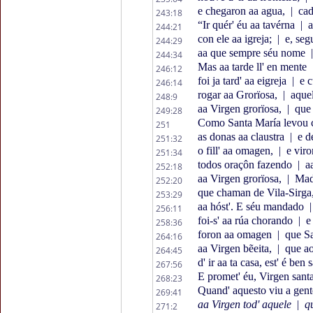
e chegaron aa agua,
|
cad
243:18
“Ir quér' éu aa tavérna
|
a
244:21
con ele aa igreja;
|
e, seg
244:29
aa que sempre séu nome
|
244:34
Mas aa tarde ll' en mente
246:12
foi ja tard' aa eigreja
|
e c
246:14
rogar aa Grorïosa,
|
aquel
248:9
aa Virgen grorïosa,
|
qu
249:28
Como Santa María levou co
251
as donas aa claustra
|
e de
251:32
o fill' aa omagen,
|
e viro
251:34
todos oraçôn fazendo
|
aa
252:18
aa Virgen grorïosa,
|
Madr
252:20
que chaman de Vila-Sirga
253:29
aa hóst'. E séu mandado
|
256:11
foi-s' aa rúa chorando
|
e 
258:36
foron aa omagen
|
que Sa
264:16
aa Virgen bẽeita,
|
que ao
264:45
d' ir aa ta casa, est' é ben
267:56
E promet' éu, Virgen sant
268:23
Quand' aquesto viu a gen
269:41
aa Virgen tod' aquele
|
qu
271:2