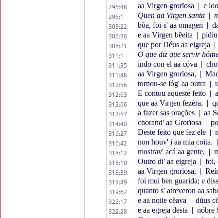
aa Virgen grorïosa
|
e loo
295:48
Quen aa Virgen santa
|
m
296:1
bõa, foi-s' aa omagen
|
da
303:22
e aa Virgen bẽeita
|
pidiu
306:36
que por Déus aa eigreja
|
308:21
O que diz que servir hóm
311:1
indo con el aa cóva
|
chor
311:35
aa Virgen grorïosa,
|
Madr
311:48
tornou-se lóg' aa outra
|
u
312:56
E contou aqueste feito
|
a
312:63
que aa Virgen fezéra,
|
qu
312:66
a fazer sas orações
|
aa S
313:57
chorand' aa Grorïosa
|
po
314:40
Deste feito que fez ele
|
m
316:27
non houv' i aa mia coita.
|
316:42
mostrav' acá aa gente,
|
m
318:12
Outro di' aa eigreja
|
foi,
318:19
aa Virgen grorïosa,
|
Reín
318:39
foi mui ben guarida; e diss
319:49
quanto s' atreveron aa sab
319:62
e aa noite cẽava
|
dũus cõ
322:17
e aa egreja desta
|
nóbre 
322:28