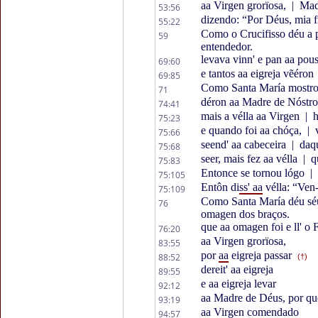
aa Virgen grorïosa,
|
Madr
53:56
dizendo: “Por Déus, mia f
55:22
Como o Crucifisso déu a p
59
entendedor.
levava vinn' e pan aa pou
69:60
e tantos aa eigreja vẽéron
69:85
Como Santa María mostro
71
déron aa Madre de Nóstro
74:41
mais a vélla aa Virgen
|
h
75:23
e quando foi aa chóça,
|
v
75:66
seend' aa cabeceira
|
daqu
75:68
seer, mais fez aa vélla
|
qu
75:83
Entonce se tornou lógo
|
75:105
Entôn di
ss' aa
vélla: “Ven
75:109
Como Santa María déu séu f
76
omagen dos braços.
que aa omagen foi e ll' o F
76:20
aa Virgen grorïosa,
83:55
por
aa
eigreja passar
88:52
(†)
dereit' aa eigreja
89:55
e aa eigreja levar
92:12
aa Madre de Déus, por que
93:19
aa Virgen comendado
94:57