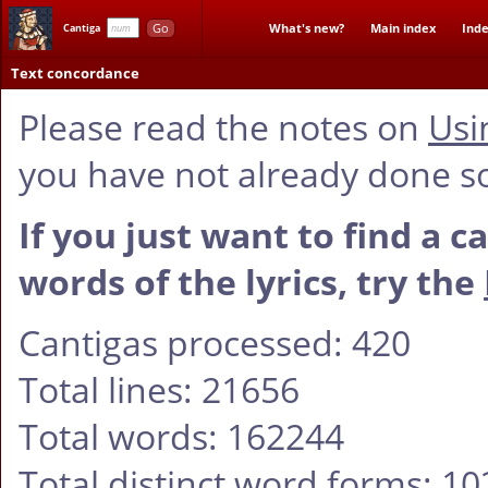
Go
What's new?
Main index
Inde
Cantiga
Text concordance
Please read the notes on
Usi
you have not already done s
If you just want to find a c
words of the lyrics, try the
Cantigas processed: 420
Total lines: 21656
Total words: 162244
Total distinct word forms: 1