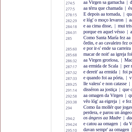
aa Virgen sa garnacha
|
d
274:5
aa térra que chamada
|
és
277:5
E depois aa tornada,
|
qua
278:15
e lóg' o moço levaron
|
aa
282:29
e aa cima disse,
|
mui tris
284:18
porque en aquel vésso
|
a
284:31
Como Santa María fez aa mo
285
ôrdin, e ao cavaleiro fez ou
e por ir-s' ende sa carreira 
285:60
macar de noit' aa igreja f
285:68
aa Virgen grorïosa,
|
Madr
286:32
aa ermida de Scala
|
per m
287:17
e dereit' aa ermida
|
foi p
287:32
e quando foi aa pórta,
|
vi
287:33
lle valess' e non catasse
|
289:25
disséron aa jostiça
|
que o
291:14
aa omagen da Virgen
|
qu
292:58
vẽo lóg' aa eigreja
|
e fez
293:38
Como ũa mollér que jogav
294
perdera, e parou un ángeo
os ángeos aa Madre
|
daq
294:2
e catou aa omagen
|
da V
294:24
davan sempr' aa omagen
295:10