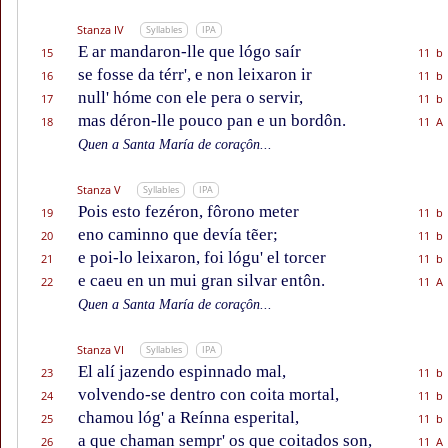
Stanza IV
Syllables
IPA
E ar mandaron-lle que lógo saír
15
11 b
se fosse da térr', e non leixaron ir
16
11 b
null' hóme con ele pera o servir,
17
11 b
mas déron-lle pouco pan e un bordôn.
18
11 A
Quen a Santa María de coraçôn...
Stanza V
Syllables
IPA
Pois esto fezéron, fôrono meter
19
11 b
eno caminno que devía tẽer;
20
11 b
e poi-lo leixaron, foi lógu' el torcer
21
11 b
e caeu en un mui gran silvar entôn.
22
11 A
Quen a Santa María de coraçôn...
Stanza VI
Syllables
IPA
El alí jazendo espinnado mal,
23
11 b
volvendo-se dentro con coita mortal,
24
11 b
chamou lóg' a Reínna esperital,
25
11 b
a que chaman sempr' os que coitados son,
26
11 A