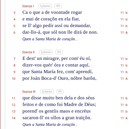
Stanza I
Syllables
IPA
Ca o que a de voontade rogar
3
11 b
e mui de coraçôn en ela fïar,
4
11 b
se ll' algo pedir assí ou demandar,
5
11 b
dar-llo-á, que sól non lle dirá de non.
6
11 A
Quen a Santa María de coraçôn...
Stanza II
Syllables
IPA
E dest' un miragre, per com' éu oí,
7
11 b
dizer-vos quér' óra e contar aquí,
8
11 b
que Santa María fez, com' aprendí,
9
11 b
por Joán Boca-d' Ouro, nóbre barôn,
10
11 A
Stanza III
Syllables
IPA
que disse muito ben dela e dos séus
11
11 b
feitos e de como foi Madre de Déus;
12
11 b
porend' os gentíis maos e encréus
13
11 b
sacaron-ll' os ollos a gran traïçôn.
14
11 A
Quen a Santa María de coraçôn...