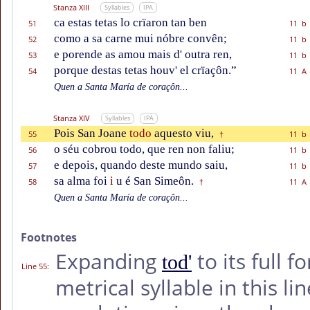
Stanza XIII
Syllables
IPA
ca estas tetas lo crïaron tan ben
51
11 b
como a sa carne mui nóbre convên;
52
11 b
e porende as amou mais d' outra ren,
53
11 b
porque destas tetas houv' el crïaçôn.”
54
11 A
Quen a Santa María de coraçôn...
Stanza XIV
Syllables
IPA
Pois San Joane
todo
aquesto viu,
55
11 b
†
o séu cobrou todo, que ren non faliu;
56
11 b
e depois, quando deste mundo saiu,
57
11 b
sa alma foi
i
u é San Simeôn.
58
11 A
†
Quen a Santa María de coraçôn...
Footnotes
Expanding
to its full 
tod'
Line 55
:
metrical syllable in this lin