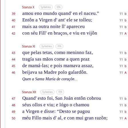
Stanza X
Syllables
IPA
amou eno mundo quand' en el naceu.”
39
11 b
Entôn a Virgen d' ant' ele se tolleu;
40
11 b
mais aa outra noite ll' apareceu
41
11 b
con séu Fill' en braços, e viu en vijôn
42
11 A
Stanza XI
Syllables
IPA
que pelas tetas, como meninno faz,
43
11 b
tragía sas mãos come a quen praz
44
11 b
de mamá-las; e pois mamava assaz,
45
11 b
beijava sa Madre polo galardôn.
46
11 A
Quen a Santa María de coraçôn...
Stanza XII
Syllables
IPA
Quand' esto foi, San Joán entôn cobrou
47
11 b
séus ollos e viu; e lógo o chamou
48
11 b
a Virgen e disse: “Desto se pagou
49
11 b
méu Fillo mais d' al, e con mui gran razôn;
50
11 A