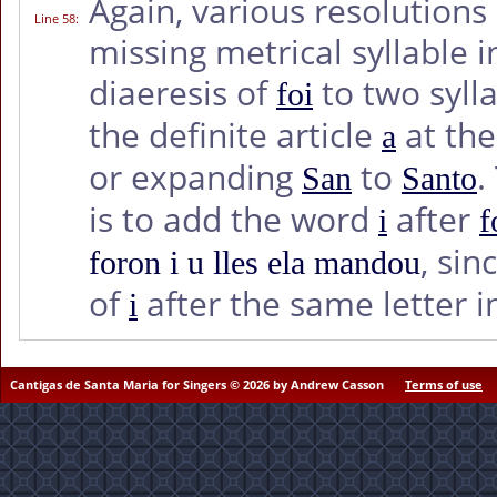
Again, various resolutions
Line 58
:
missing metrical syllable i
diaeresis of
to two sylla
foi
the definite article
at the 
a
or expanding
to
.
San
Santo
is to add the word
after
i
f
, sin
foron i u lles ela mandou
of
after the same letter 
i
Cantigas de Santa Maria for Singers © 2026 by Andrew Casson
Terms of use