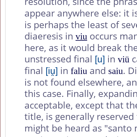
resolution, since the phr
appear anywhere else: it i
is perhaps the least of seve
diaeresis in
occurs many
viu
here, as it would break t
unstressed final
in
c
[u]
viü
final
in
and
. D
[iu̯]
faliu
saiu
is not found elsewhere, an
this case. Finally, expandi
acceptable, except that the
title, is generally reserved
might be heard as "santo 