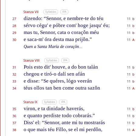
Stanza VII
Syllables
IPA
dizendo: “Sennor, e nembre-te do téu
27
11 b
sérvo cégu' e póbre com' hoge jasqu' éu;
28
11 b
mas tu, Sennor, cata o coraçôn méu
29
11 b
e saca-m' óra desta maa prijôn.”
30
11 A
Quen a Santa María de coraçôn...
Stanza VIII
Syllables
IPA
Pois esto dit' houve, a do bon talán
31
11 b
chegou e tiró-o dalí sen afán
32
11 b
e disse: “Se quéres, lógo veerán
33
11 b
téus ollos tan ben come outra sazôn
34
11 A
Stanza IX
Syllables
IPA
viron, e ta dinidade haverás,
35
11 b
e quanto perdiste todo cobrarás.”
36
11 b
Diss' el: “Sennor, ante mi tu mostrarás
37
11 b
o que mais téu Fillo, se el mi perdôn,
38
11 A