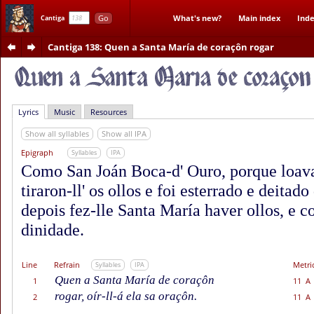
Go
What's new?
Main index
Inde
Cantiga
Cantiga 138
: Quen a Santa María de coraçôn rogar
Lyrics
Music
Resources
Show all syllables
Show all IPA
Epigraph
Syllables
IPA
Como San Joán Boca-d' Ouro, porque loava
tiraron-ll' os ollos e foi esterrado e deitado
depois fez-lle Santa María haver ollos, e c
dinidade.
Line
Refrain
Metri
Syllables
IPA
Quen a Santa María de coraçôn
1
11 A
rogar, oír-ll-á ela sa oraçôn.
2
11 A