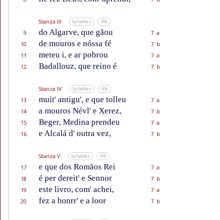
Stanza III
Syllables
IPA
do Algarve, que gãou
9
7 a
de mouros e nóssa fé
10
7 b
meteu i, e ar pobrou
11
7 a
Badallouz, que reino é
12
7 b
Stanza IV
Syllables
IPA
muit' antigu', e que tolleu
13
7 a
a mouros Névl' e Xerez,
14
7 b
Beger, Medina prendeu
15
7 a
e Alcalá d' outra vez,
16
7 b
Stanza V
Syllables
IPA
e que dos Romãos Rei
17
7 a
é per dereit' e Sennor
18
7 b
este livro, com' achei,
19
7 a
fez a honrr' e a loor
20
7 b