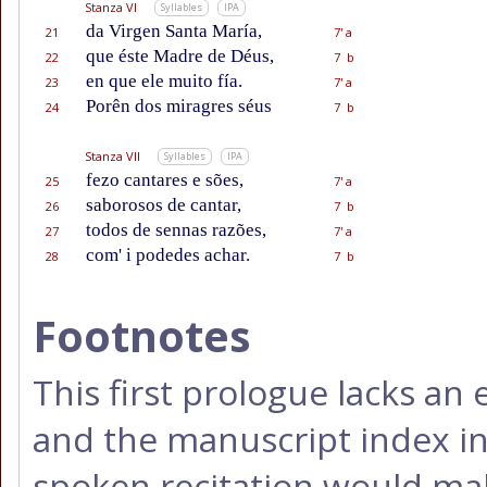
Stanza VI
Syllables
IPA
da Virgen Santa María,
21
7' a
que éste Madre de Déus,
22
7 b
en que ele muito fía.
23
7' a
Porên dos miragres séus
24
7 b
Stanza VII
Syllables
IPA
fezo cantares e sões,
25
7' a
saborosos de cantar,
26
7 b
todos de sennas razões,
27
7' a
com' i podedes achar.
28
7 b
Footnotes
This first prologue lacks an
and the manuscript index i
spoken recitation would mak