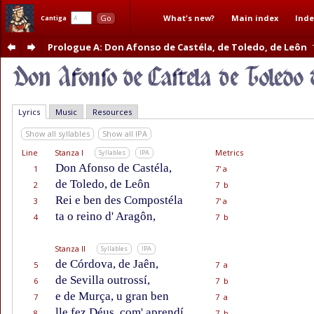
What's new?
Main index
Inde
Go
Cantiga
Prologue A
: Don Afonso de Castéla, de Toledo, de Leôn
Lyrics
Music
Resources
Show all syllables
Show all IPA
Line
Stanza I
Metrics
Syllables
IPA
Don Afonso de Castéla,
1
7' a
de Toledo, de Leôn
2
7 b
Rei e ben des Compostéla
3
7' a
ta o reino d' Aragôn,
4
7 b
Stanza II
Syllables
IPA
de Córdova, de Jaên,
5
7 a
de Sevilla outrossí,
6
7 b
e de Murça, u gran ben
7
7 a
lle fez Déus, com' aprendí,
8
7 b