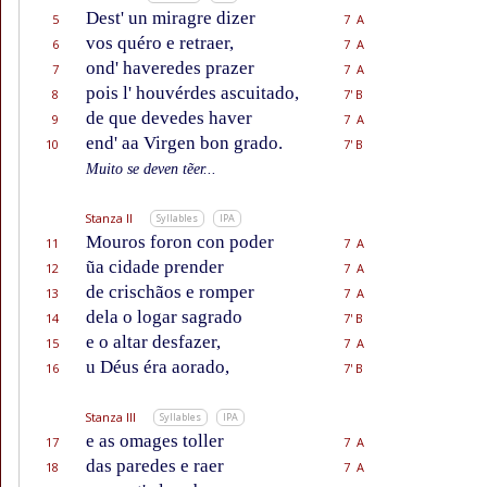
Dest' un miragre dizer
5
7 A
vos quéro e retraer,
6
7 A
ond' haveredes prazer
7
7 A
pois l' houvérdes ascuitado,
8
7' B
de que devedes haver
9
7 A
end' aa Virgen bon grado.
10
7' B
Muito se deven tẽer...
Stanza II
Syllables
IPA
Mouros foron con poder
11
7 A
ũa cidade prender
12
7 A
de crischãos e romper
13
7 A
dela o logar sagrado
14
7' B
e o altar desfazer,
15
7 A
u Déus éra aorado,
16
7' B
Stanza III
Syllables
IPA
e as omages toller
17
7 A
das paredes e raer
18
7 A