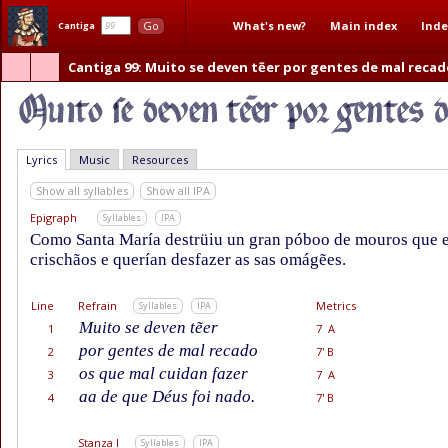
What's new?
Main index
Inde
Go
Cantiga
Cantiga 99
: Muito se deven tẽer por gentes de mal recad
Lyrics
Music
Resources
Show all syllables
Show all IPA
Epigraph
Syllables
IPA
Como Santa María destrüiu un gran póboo de mouros que en
crischãos e querían desfazer as sas omágẽes.
Line
Refrain
Metrics
Syllables
IPA
Muito se deven tẽer
1
7 A
por gentes de mal recado
2
7' B
os que mal cuidan fazer
3
7 A
aa de que Déus foi nado.
4
7' B
Stanza I
Syllables
IPA