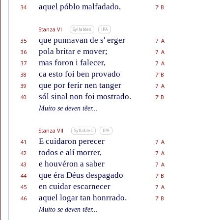
aquel póblo malfadado,
34
7' B
Stanza VI
Syllables
IPA
que punnavan de s' erger
35
7 A
pola britar e mover;
36
7 A
mas foron i falecer,
37
7 A
ca esto foi ben provado
38
7' B
que por ferir nen tanger
39
7 A
sól sinal non foi mostrado.
40
7' B
Muito se deven tẽer...
Stanza VII
Syllables
IPA
E cuidaron perecer
41
7 A
todos e alí morrer,
42
7 A
e houvéron a saber
43
7 A
que éra Déus despagado
44
7' B
en cuidar escarnecer
45
7 A
aquel logar tan honrrado.
46
7' B
Muito se deven tẽer...