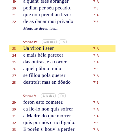
a quant' eles abranger
19
7 A
podían per séu pecado,
20
7' B
que non prendían lezer
21
7 A
de as danar mui privado.
22
7' B
Muito se deven tẽer...
Stanza IV
Syllables
IPA
Ũa viron i seer
23
7 A
e mais béla parecer
24
7 A
das outras, e a correr
25
7 A
aquel póboo irado
26
7' B
se fillou pola querer
27
7 A
destroír; mas en dõado
28
7' B
Stanza V
Syllables
IPA
foron esto cometer,
29
7 A
ca lle-lo non quis sofrer
30
7 A
a Madre do que morrer
31
7 A
quis por nós crucifigado.
32
7' B
E porên s' houv' a perder
33
7 A