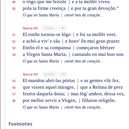
o rógo que me feziste
|
e a ta mollér viveu
49
pola ta firme creença
|
e por ta gran devoçôn.”
50
O que en Santa María
|
crevér ben de coraçôn...
Stanza XIII
Syllables
IPA
El entôn tornou-se lógo
|
e foi sa mollér veer,
51
e achó-a viv' e sãa
|
e houv' ên mui gran prazer.
52
Entôn el e sa companna
|
começaron bẽeizer
53
a Virgen Santa María,
|
cantando en mui bon son.
54
O que en Santa María
|
crevér ben de coraçôn...
Stanza XIV
Syllables
IPA
El mandou abrí-las pórtas
|
e as gentes vĩir fez,
55
que vissen aquel miragre,
|
que a Reínna de prez
56
fezéra daquela dona;
|
mas lóg' ambos, dessa vez,
57
por mellor servir a Virgen,
|
fillaron religïôn.
58
O que en Santa María
|
crevér ben de coraçôn...
Footnotes