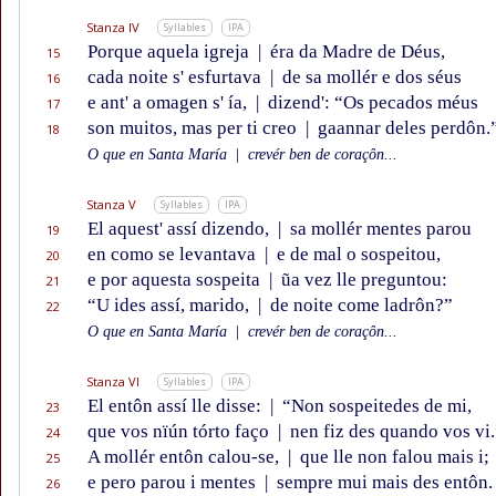
Stanza IV
Syllables
IPA
Porque aquela igreja
|
éra da Madre de Déus,
15
cada noite s' esfurtava
|
de sa mollér e dos séus
16
e ant' a omagen s' ía,
|
dizend': “Os pecados méus
17
son muitos, mas per ti creo
|
gaannar deles perdôn.
18
O que en Santa María
|
crevér ben de coraçôn...
Stanza V
Syllables
IPA
El aquest' assí dizendo,
|
sa mollér mentes parou
19
en como se levantava
|
e de mal o sospeitou,
20
e por aquesta sospeita
|
ũa vez lle preguntou:
21
“U ides assí, marido,
|
de noite come ladrôn?”
22
O que en Santa María
|
crevér ben de coraçôn...
Stanza VI
Syllables
IPA
El entôn assí lle disse:
|
“Non sospeitedes de mi,
23
que vos nïún tórto faço
|
nen fiz des quando vos vi.
24
A mollér entôn calou-se,
|
que lle non falou mais i;
25
e pero parou i mentes
|
sempre mui mais des entôn.
26