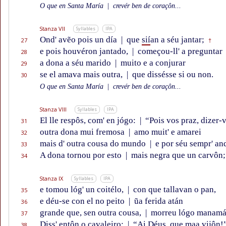
O que en Santa María
|
crevér ben de coraçôn...
Stanza VII
Syllables
IPA
Ond' avẽo pois un día
|
que
sií
an a séu jantar;
27
†
e pois houvéron jantado,
|
começou-ll' a preguntar
28
a dona a séu marido
|
muito e a conjurar
29
se el amava mais outra,
|
que dissésse si ou non.
30
O que en Santa María
|
crevér ben de coraçôn...
Stanza VIII
Syllables
IPA
El lle respôs, com' en jógo:
|
“Pois vos praz, dizer-v
31
outra dona mui fremosa
|
amo muit' e amarei
32
mais d' outra cousa do mundo
|
e por séu sempr' and
33
A dona tornou por esto
|
mais negra que un carvôn;
34
Stanza IX
Syllables
IPA
e tomou lóg' un coitélo,
|
con que tallavan o pan,
35
e déu-se con el no peito
|
ũa ferida atán
36
grande que, sen outra cousa,
|
morreu lógo manamá
37
Diss' entôn o cavaleiro:
|
“Ai Déus, que maa vijôn!
38