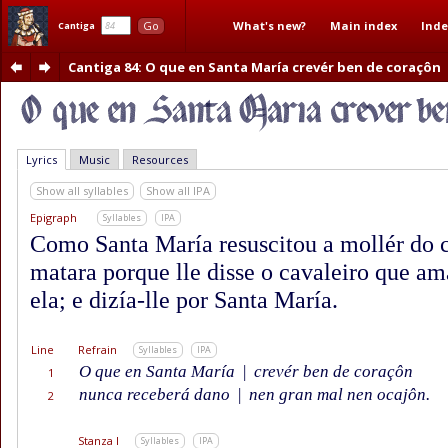
What's new?
Main index
Inde
Go
Cantiga
Cantiga 84
: O que en Santa María crevér ben de coraçôn
Lyrics
Music
Resources
Show all syllables
Show all IPA
Epigraph
Syllables
IPA
Como Santa María resuscitou a mollér do c
matara porque lle disse o cavaleiro que am
ela; e dizía-lle por Santa María.
Line
Refrain
Syllables
IPA
O que en Santa María
|
crevér ben de coraçôn
1
nunca receberá dano
|
nen gran mal nen ocajôn.
2
Stanza I
Syllables
IPA