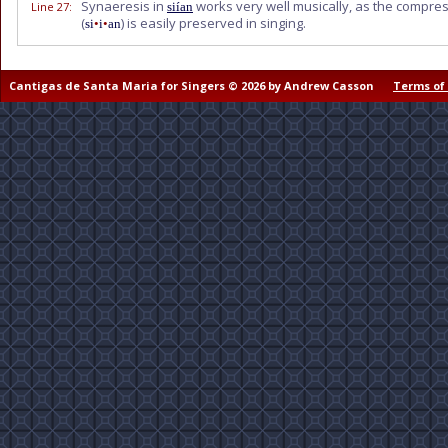
Synaeresis in
works very well musically, as the compres
Line 27
:
siían
(
) is easily preserved in singing.
si
•
i
•
an
Cantigas de Santa Maria for Singers © 2026 by Andrew Casson
Terms of