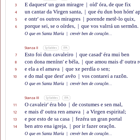
E daquest' un gran miragre
|
oíd' óra, de que fix
3
un cantar da Virgen santa,
|
que éu dun bon hóm' ap
4
e ontr' os outros miragres
|
porende metê-lo quix,
5
porque sei, se o oírdes,
|
que vos valrrá un sermôn.
6
O que en Santa María
|
crevér ben de coraçôn...
Stanza II
Syllables
IPA
Esto foi dun cavaleiro
|
que casad' éra mui ben
7
con dona menínn' e béla,
|
que amou mais d' outra r
8
e ela a el amava
|
que xe perdía o sen;
9
e do mal que dest' avẽo
|
vos contarei a razôn.
10
O que en Santa María
|
crevér ben de coraçôn...
Stanza III
Syllables
IPA
O cavaleir' éra bõo
|
de costumes e sen mal,
11
e mais d' outra ren amava
|
a Virgen espirital;
12
e por esto de sa casa
|
fezéra un gran portal
13
ben atro ena igreja,
|
por ir fazer oraçôn.
14
O que en Santa María
|
crevér ben de coraçôn...