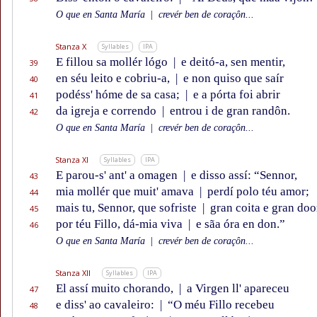
O que en Santa María
|
crevér ben de coraçôn...
Stanza X
Syllables
IPA
E fillou sa mollér lógo
|
e deitó-a, sen mentir,
39
en séu leito e cobriu-a,
|
e non quiso que saír
40
podéss' hóme de sa casa;
|
e a pórta foi abrir
41
da igreja e correndo
|
entrou i de gran randôn.
42
O que en Santa María
|
crevér ben de coraçôn...
Stanza XI
Syllables
IPA
E parou-s' ant' a omagen
|
e disso assí: “Sennor,
43
mia mollér que muit' amava
|
perdí polo téu amor;
44
mais tu, Sennor, que sofriste
|
gran coita e gran doo
45
por téu Fillo, dá-mia viva
|
e sãa óra en don.”
46
O que en Santa María
|
crevér ben de coraçôn...
Stanza XII
Syllables
IPA
El assí muito chorando,
|
a Virgen ll' apareceu
47
e diss' ao cavaleiro:
|
“O méu Fillo recebeu
48