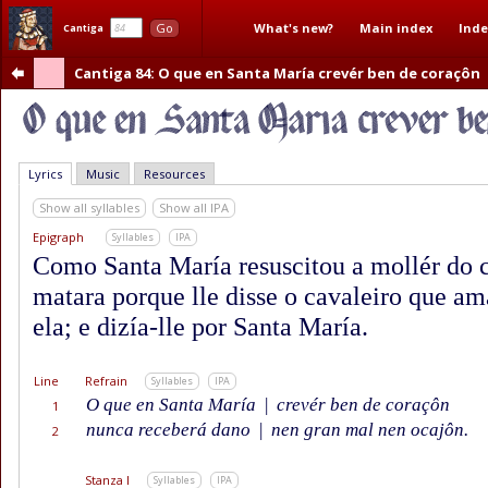
What's new?
Main index
Inde
Go
Cantiga
Cantiga 84
: O que en Santa María crevér ben de coraçôn
Lyrics
Music
Resources
Show all syllables
Show all IPA
Epigraph
Syllables
IPA
Como Santa María resuscitou a mollér do c
matara porque lle disse o cavaleiro que am
ela; e dizía-lle por Santa María.
Line
Refrain
Syllables
IPA
O que en Santa María
|
crevér ben de coraçôn
1
nunca receberá dano
|
nen gran mal nen ocajôn.
2
Stanza I
Syllables
IPA