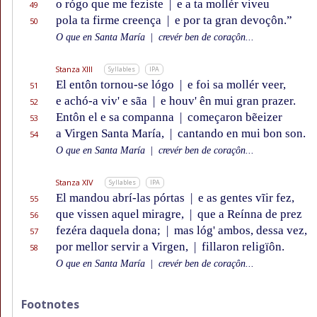
o rógo que me feziste
|
e a ta mollér viveu
49
pola ta firme creença
|
e por ta gran devoçôn.”
50
O que en Santa María
|
crevér ben de coraçôn...
Stanza XIII
Syllables
IPA
El entôn tornou-se lógo
|
e foi sa mollér veer,
51
e achó-a viv' e sãa
|
e houv' ên mui gran prazer.
52
Entôn el e sa companna
|
começaron bẽeizer
53
a Virgen Santa María,
|
cantando en mui bon son.
54
O que en Santa María
|
crevér ben de coraçôn...
Stanza XIV
Syllables
IPA
El mandou abrí-las pórtas
|
e as gentes vĩir fez,
55
que vissen aquel miragre,
|
que a Reínna de prez
56
fezéra daquela dona;
|
mas lóg' ambos, dessa vez,
57
por mellor servir a Virgen,
|
fillaron religïôn.
58
O que en Santa María
|
crevér ben de coraçôn...
Footnotes