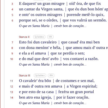
E daquest' un gran miragre
|
oíd' óra, de que fix
3
un cantar da Virgen santa,
|
que éu dun bon hóm' ap
4
e ontr' os outros miragres
|
porende metê-lo quix,
5
porque sei, se o oírdes,
|
que vos valrrá un sermôn.
6
O que en Santa María
|
crevér ben de coraçôn...
Stanza II
Syllables
IPA
Esto foi dun cavaleiro
|
que casad' éra mui ben
7
con dona menínn' e béla,
|
que amou mais d' outra r
8
e ela a el amava
|
que xe perdía o sen;
9
e do mal que dest' avẽo
|
vos contarei a razôn.
10
O que en Santa María
|
crevér ben de coraçôn...
Stanza III
Syllables
IPA
O cavaleir' éra bõo
|
de costumes e sen mal,
11
e mais d' outra ren amava
|
a Virgen espirital;
12
e por esto de sa casa
|
fezéra un gran portal
13
ben atro ena igreja,
|
por ir fazer oraçôn.
14
O que en Santa María
|
crevér ben de coraçôn...