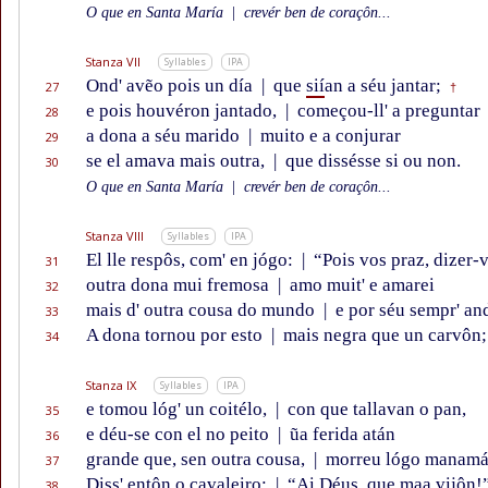
O que en Santa María
|
crevér ben de coraçôn...
Stanza VII
Syllables
IPA
Ond' avẽo pois un día
|
que
sií
an a séu jantar;
27
†
e pois houvéron jantado,
|
começou-ll' a preguntar
28
a dona a séu marido
|
muito e a conjurar
29
se el amava mais outra,
|
que dissésse si ou non.
30
O que en Santa María
|
crevér ben de coraçôn...
Stanza VIII
Syllables
IPA
El lle respôs, com' en jógo:
|
“Pois vos praz, dizer-v
31
outra dona mui fremosa
|
amo muit' e amarei
32
mais d' outra cousa do mundo
|
e por séu sempr' and
33
A dona tornou por esto
|
mais negra que un carvôn;
34
Stanza IX
Syllables
IPA
e tomou lóg' un coitélo,
|
con que tallavan o pan,
35
e déu-se con el no peito
|
ũa ferida atán
36
grande que, sen outra cousa,
|
morreu lógo manamá
37
Diss' entôn o cavaleiro:
|
“Ai Déus, que maa vijôn!
38