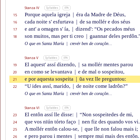
Stanza IV
Syllables
IPA
Porque aquela igreja
|
éra da Madre de Déus,
15
cada noite s' esfurtava
|
de sa mollér e dos séus
16
e ant' a omagen s' ía,
|
dizend': “Os pecados méus
17
son muitos, mas per ti creo
|
gaannar deles perdôn.
18
O que en Santa María
|
crevér ben de coraçôn...
Stanza V
Syllables
IPA
El aquest' assí dizendo,
|
sa mollér mentes parou
19
en como se levantava
|
e de mal o sospeitou,
20
e por aquesta sospeita
|
ũa vez lle preguntou:
21
“U ides assí, marido,
|
de noite come ladrôn?”
22
O que en Santa María
|
crevér ben de coraçôn...
Stanza VI
Syllables
IPA
El entôn assí lle disse:
|
“Non sospeitedes de mi,
23
que vos nïún tórto faço
|
nen fiz des quando vos vi.
24
A mollér entôn calou-se,
|
que lle non falou mais i;
25
e pero parou i mentes
|
sempre mui mais des entôn.
26