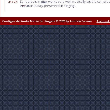
Synaeresis in
works very well musically, as the compres
Line 27
:
siían
(
) is easily preserved in singing.
si
•
i
•
an
Cantigas de Santa Maria for Singers © 2026 by Andrew Casson
Terms of